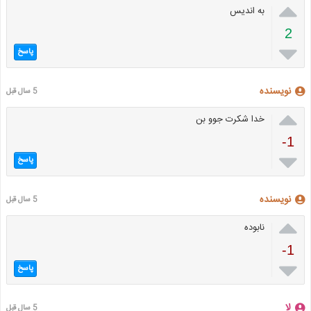

به اندیس
2

پاسخ
نویسنده
5 سال قبل

خدا شکرت جوو بن
-1

پاسخ
نویسنده
5 سال قبل

نابوده
-1

پاسخ
لا
5 سال قبل