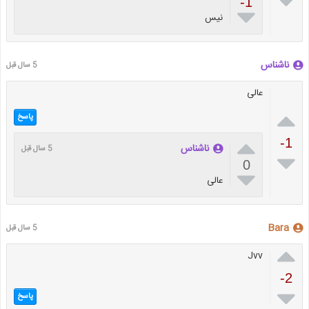

-1

نیس
ناشناس
5 سال قبل
عالی

پاسخ

-1
ناشناس
5 سال قبل

0

عالی
Bara
5 سال قبل

Jvv
-2

پاسخ