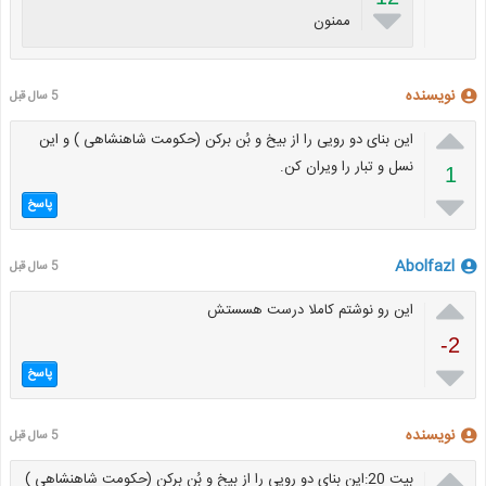

ممنون
نویسنده
5 سال قبل

این بنای دو رویی را از بیخ و بُن برکن (حکومت شاهنشاهی ) و این
نسل و تبار را ویران کن.
1

پاسخ
Abolfazl
5 سال قبل

این رو نوشتم کاملا درست هسستش
-2

پاسخ
نویسنده
5 سال قبل

بیت 20:این بنای دو رویی را از بیخ و بُن برکن (حکومت شاهنشاهی )