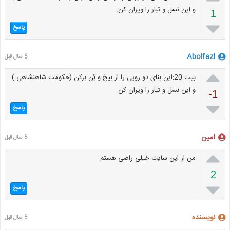
و این نسل و تبار را ویران کن.
1

پاسخ
Abolfazl
5 سال قبل

بیت 20:این بنای دو رویی را از بیخ و بُن برکن (حکومت شاهنشاهی )
و این نسل و تبار را ویران کن.
-1

پاسخ
امین
5 سال قبل

من از این سایت خیلی راضی هستم
2

پاسخ
نویسنده
5 سال قبل