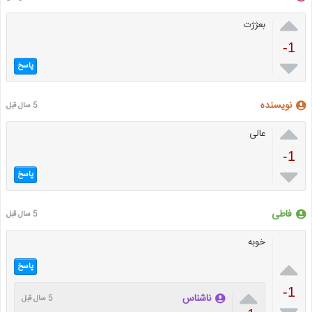

بعژژت
-1

پاسخ
نویسنده
5 سال قبل

عالی
-1

پاسخ
فاطی
5 سال قبل
خوبه

پاسخ

-1
ناشناس
5 سال قبل