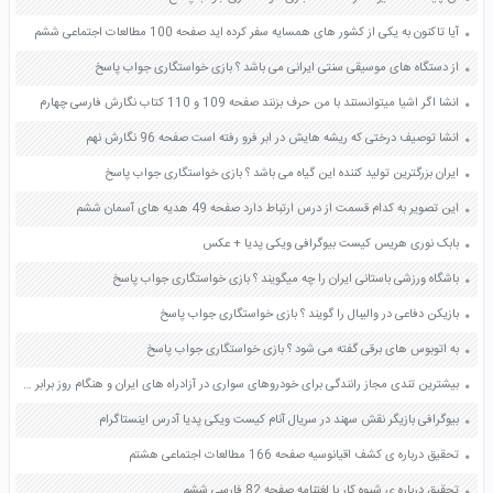
آیا تاکنون به یکی از کشور های همسایه سفر کرده اید صفحه 100 مطالعات اجتماعی ششم
از دستگاه های موسیقی سنتی ایرانی می باشد ؟ بازی خواستگاری جواب پاسخ
انشا اگر اشیا میتوانستند با من حرف بزنند صفحه 109 و 110 کتاب نگارش فارسی چهارم
انشا توصیف درختی که ریشه هایش در ابر فرو رفته است صفحه 96 نگارش نهم
ایران بزرگترین تولید کننده این گیاه می باشد ؟ بازی خواستگاری جواب پاسخ
این تصویر به کدام قسمت از درس ارتباط دارد صفحه 49 هدیه های آسمان ششم
بابک نوری هریس کیست بیوگرافی ویکی پدیا + عکس
باشگاه ورزشی باستانی ایران را چه میگویند ؟ بازی خواستگاری جواب پاسخ
بازیکن دفاعی در والیبال را گویند ؟ بازی خواستگاری جواب پاسخ
به اتوبوس های برقی گفته می شود ؟ بازی خواستگاری جواب پاسخ
بیشترین تندی مجاز رانندگی برای خودروهای سواری در آزادراه های ایران و هنگام روز برابر 120 کیلومتر بر ساعت است این تندی مجاز را بر حسب متر بر ثانیه بنویسید صفحه 46 علوم نهم
بیوگرافی بازیگر نقش سهند در سریال آنام کیست ویکی پدیا آدرس اینستاگرام
تحقیق درباره ی کشف اقیانوسیه صفحه 166 مطالعات اجتماعی هشتم
تحقیق درباره ی شیوه کار با لغتنامه صفحه 82 فارسی ششم