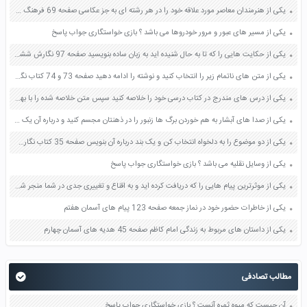
یکی از هنرمندان معاصر مورد علاقه خود را در هر رشته ای به جز عکاسی صفحه 69 فرهنگ و هنر نهم
یکی از مسیر های عبور و مرور خودروها می باشد ؟ بازی خواستگاری جواب پاسخ
یکی از حکایت هایی را که تا به حال شنیده اید به زبان ساده بنویسید صفحه 97 نگارش ششم دبستان
یکی از متن های ناتمام زیر را انتخاب کنید و نوشته را ادامه دهید صفحه 73 و 74 کتاب نگارش فارسی پنجم دبستان
یکی از درس های مندرج در کتاب درسی خود را خلاصه کنید سپس متن خلاصه شده را با بهره گیری از روش های دسته بندی نمودار جدول نقشه مفهومی نشان دهید صفحه 118 نگارش یازدهم
یکی از صدا های آبشار به هم خوردن برگ ها زنبور را در ذهنتان مجسم کنید و درباره آن یک بند بنویسید صفحه 11 نگارش پنجم
یکی از دو موضوع را به دلخواه انتخاب کن و یک بند درباره آن بنویس صفحه 35 کتاب نگارش فارسی سوم
یکی از وسایل نقلیه می باشد ؟ بازی خواستگاری جواب پاسخ
یکی از موثرترین پیام هایی را که دریافت کرده اید و به اقناع و تغییری جدی در شما منجر شده است برسی کنید و علت این تاثیر گذاری قابل توجه را بنویسید صفحه 52 تفکر و سواد رسانه ای دهم
یکی از خاطرات حضور خود در نماز جمعه صفحه 123 پیام های آسمان هفتم
یکی از داستان های مربوط به زندگی امام کاظم صفحه 45 هدیه های آسمان چهارم
مطالب تصادفی
آن چیست که میوه ثمره آنست ؟ بازی خواستگاری جواب پاسخ