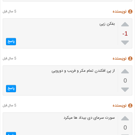
نویسنده
5 سال قبل

بفکن زپی
-1

پاسخ
نویسنده
5 سال قبل

از پی افکندن تمام مکر و فریب و دورویی
0

پاسخ
نویسنده
5 سال قبل

سورت سرمای دی بیداد ها میکرد
0