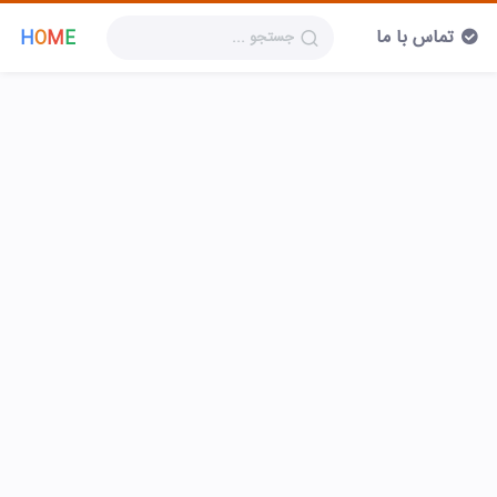
تماس با ما
H
O
M
E