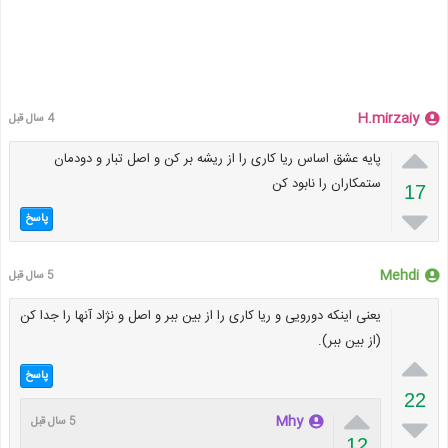
H.mirzaiy
4 سال قبل

پایه عشق اساس ریا کاری را از ریشه بر کن و اصل تبار و دودمان
ستمکاران را نابود کن
17

پاسخ
Mehdi
5 سال قبل
یعنی اینکه دورویی و ریا کاری را از بین ببر و اصل و نژاد آنها را جدا کن
(از بین ببر).

پاسخ
22


Mhy
5 سال قبل
12