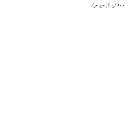
جدا کن (از بین ببر).