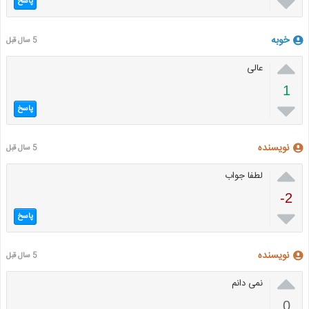

پاسخ
خوبه
5 سال قبل

عالی
1

پاسخ
نویسنده
5 سال قبل

لطفا جواب
-2

پاسخ
نویسنده
5 سال قبل

نمی دانم
0