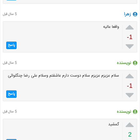
زهرا
5 سال قبل

واقعا عالیه
-1

پاسخ
نویسنده
5 سال قبل

سلام عزیزم عزیزم سلام دوست دارم عاشقتم وسلام علی رضا چنگلوائی
-1

پاسخ
نویسنده
5 سال قبل

گمشید
2