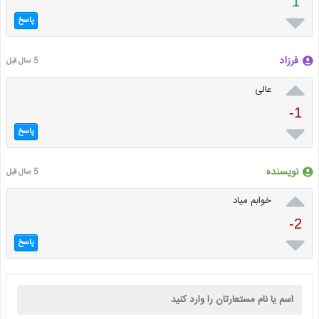
1

پاسخ
فرزاد
5 سال قبل

عالی
-1

پاسخ
نویسنده
5 سال قبل

خوابم میاد
-2

پاسخ