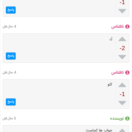
-1

پاسخ
ناشناس
4 سال قبل

ل
-2

پاسخ
ناشناس
4 سال قبل

کلو
-1

پاسخ
نویسنده
5 سال قبل

جواب ها کجاست