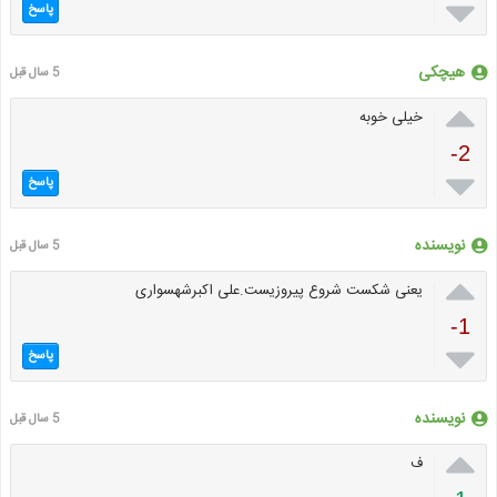

پاسخ
هیچکی
5 سال قبل

خیلی خوبه
-2

پاسخ
نویسنده
5 سال قبل

یعنی شکست شروع پیروزیست.علی اکبرشهسواری
-1

پاسخ
نویسنده
5 سال قبل

ف