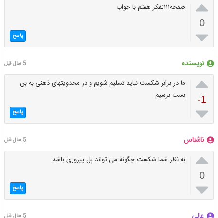

صفحه۱۱۱تفکر هفتم با جواب
0

پاسخ
نویسنده
5 سال قبل

ما در برابر شکست نباید تسلیم شویم و در محدویتهای ذهنی به بن
بست برسیم
-1

پاسخ
ناشناس
5 سال قبل

به نظر شما شکست چگونه می تواند پل پیروزی باشد
0

پاسخ
عالی
5 سال قبل