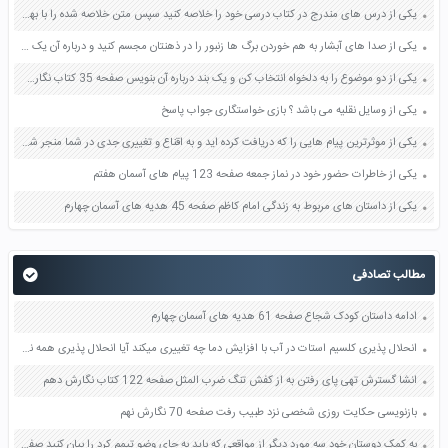
یکی از درس های مندرج در کتاب درسی خود را خلاصه کنید سپس متن خلاصه شده را با بهره گیری از روش های دسته بندی نمودار جدول نقشه مفهومی نشان دهید صفحه 118 نگارش یازدهم
یکی از صدا های آبشار به هم خوردن برگ ها زنبور را در ذهنتان مجسم کنید و درباره آن یک بند بنویسید صفحه 11 نگارش پنجم
یکی از دو موضوع را به دلخواه انتخاب کن و یک بند درباره آن بنویس صفحه 35 کتاب نگارش فارسی سوم
یکی از وسایل نقلیه می باشد ؟ بازی خواستگاری جواب پاسخ
یکی از موثرترین پیام هایی را که دریافت کرده اید و به اقناع و تغییری جدی در شما منجر شده است برسی کنید و علت این تاثیر گذاری قابل توجه را بنویسید صفحه 52 تفکر و سواد رسانه ای دهم
یکی از خاطرات حضور خود در نماز جمعه صفحه 123 پیام های آسمان هفتم
یکی از داستان های مربوط به زندگی امام کاظم صفحه 45 هدیه های آسمان چهارم
مطالب تصادفی
ادامه داستان کودک شجاع صفحه 61 هدیه های آسمان چهارم
انحلال پذیری کلسیم استات در آب با افزایش دما چه تغییری میکند آیا انحلال پذیری همه نمک ها در آب با افزایش دما افزایش می یابد صفحه 136 آزمایشگاه علوم تجربی دهم
انشا گسترش تهی پای رفتن به از کفش تنگ ضرب المثل صفحه 122 کتاب نگارش دهم
بازنویسی حکایت روزی شخصی نزد طبیب رفت صفحه 70 نگارش نهم
به کمک دوستان خود سه مورد دیگر از مواقعی که باید به جای وضو تیمم کرد را بیان کنید صفحه 68 پیام های آسمان نهم