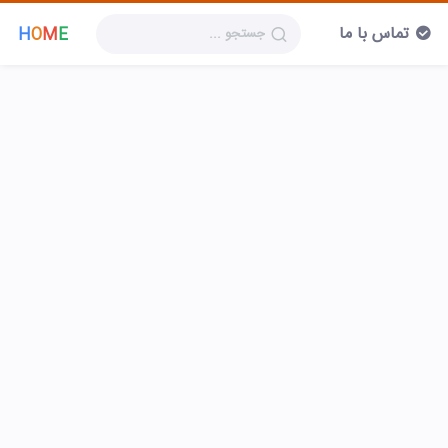
تماس با ما
H
O
M
E