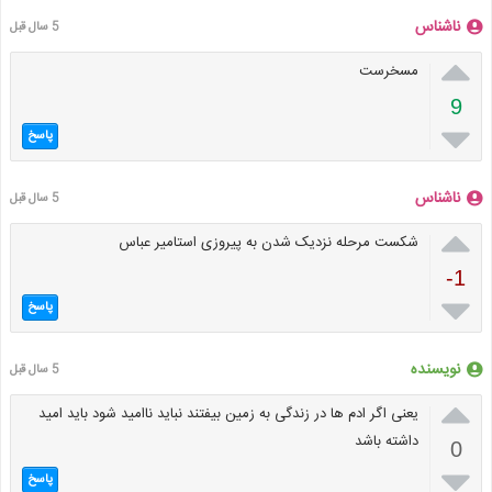
ناشناس
5 سال قبل

مسخرست
9

پاسخ
ناشناس
5 سال قبل

شکست مرحله نزدیک شدن به پیروزی استامیر عباس
-1

پاسخ
نویسنده
5 سال قبل

یعنی اگر ادم ها در زندگی به زمین بیفتند نباید ناامید شود باید امید
داشته باشد
0

پاسخ