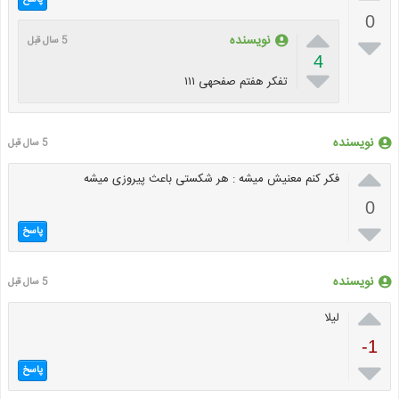
پاسخ
0


نویسنده
5 سال قبل
4

تفکر هفتم صفحهی ۱۱۱
نویسنده
5 سال قبل

فکر کنم معنیش میشه : هر شکستی باعث پیروزی میشه
0

پاسخ
نویسنده
5 سال قبل

لیلا
-1

پاسخ