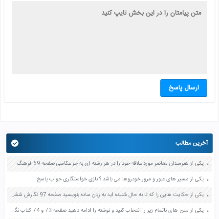
ارسال پاسخ
آخرین مطالب
یکی از هنرمندان معاصر مورد علاقه خود را در هر رشته ای به جز عکاسی صفحه 69 فرهنگ و هنر نهم
یکی از مسیر های عبور و مرور خودروها می باشد ؟ بازی خواستگاری جواب پاسخ
یکی از حکایت هایی را که تا به حال شنیده اید به زبان ساده بنویسید صفحه 97 نگارش ششم دبستان
یکی از متن های ناتمام زیر را انتخاب کنید و نوشته را ادامه دهید صفحه 73 و 74 کتاب نگارش فارسی پنجم دبستان