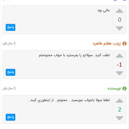

عالی بود
0

پاسخ
زینب هفتم طاهره
5 سال قبل

لطف کنید..سولاتو را بفرستید با جواب ممنونمتم
-1

پاسخ
نویسنده
5 سال قبل

لطفا سولا باجواب بنویسید… ممنونم… از اینطوری کیند..
2

پاسخ