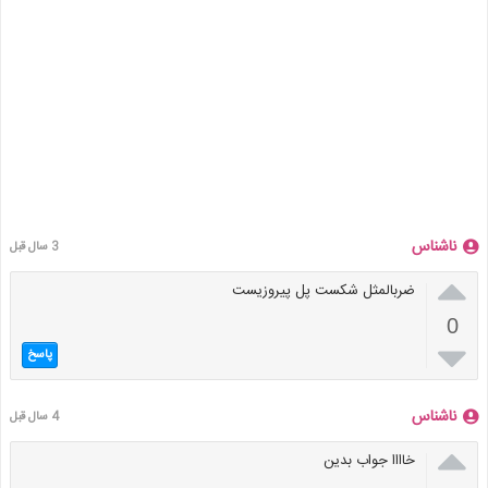
ناشناس
3 سال قبل

ضربالمثل شکست پل پیروزیست
0

پاسخ
ناشناس
4 سال قبل

خاااا جواب بدین