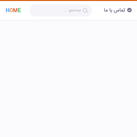
تماس با ما
H
O
M
E