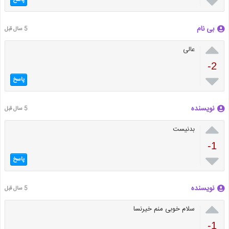

بی نام
5 سال قبل

عالی
-2

پاسخ
نویسنده
5 سال قبل

بدنیست
-1

پاسخ
نویسنده
5 سال قبل

سلام خوبی منم خیرنسا
-1