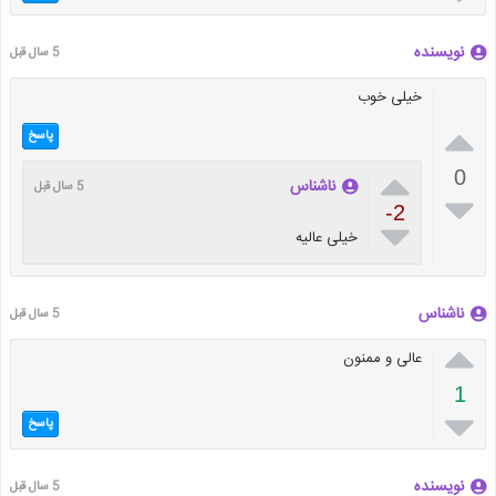
نویسنده
5 سال قبل
خیلی خوب

پاسخ

0
ناشناس
5 سال قبل

-2

خیلی عالیه
ناشناس
5 سال قبل

عالی و ممنون
1

پاسخ
نویسنده
5 سال قبل