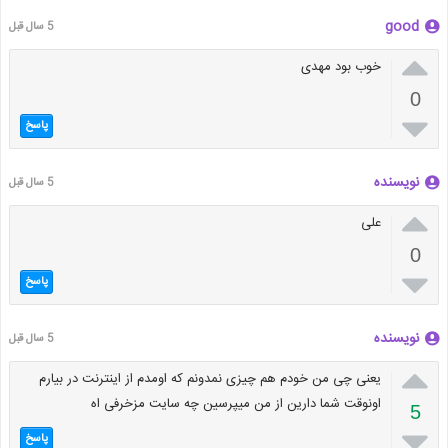
good
5 سال قبل

خوب بود مهدی
0

پاسخ
نویسنده
5 سال قبل

علی
0

پاسخ
نویسنده
5 سال قبل

یعنی چی من خودم هم چیزی نمدونم که اومدم از اینترنت در بیارم
اونوقت شما دارین از من میپرسین چه سایت مزخرفی اه
5

پاسخ