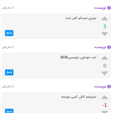
نویسنده
5 سال قبل

چیزی نمیدانم کص ننت
3

پاسخ
نویسنده
5 سال قبل

نمد خودتون بنویسین😂😂
0

پاسخ
نویسنده
5 سال قبل

نمیدونم کاش کسی بنویسه
-1

پاسخ