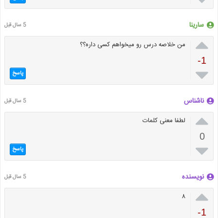
سارینا
5 سال قبل

من خلاصه درس رو میخواهم کسی داره؟؟
-1

پاسخ
ناشناس
5 سال قبل

لطفا معنی کلمات
0

پاسخ
نویسنده
5 سال قبل

۸
-1