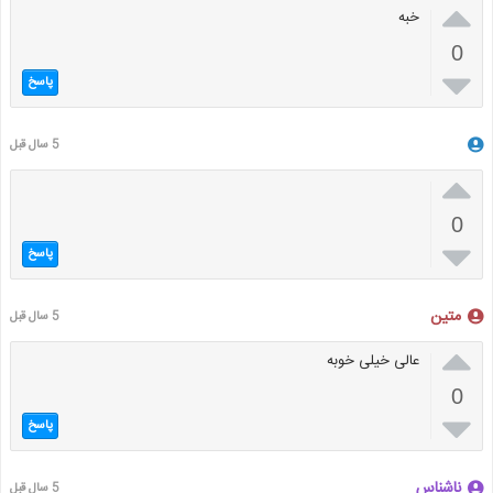

خبه
0

پاسخ
5 سال قبل

0

پاسخ
متین
5 سال قبل

عالی خیلی خوبه
0

پاسخ
ناشناس
5 سال قبل