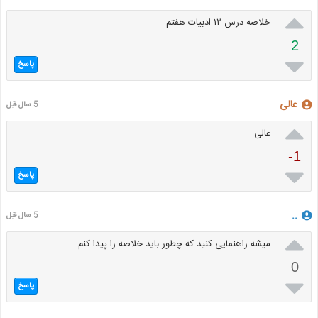

خلاصه درس ۱۲ ادبیات هفتم
2

پاسخ
عالی
5 سال قبل

عالی
-1

پاسخ
..
5 سال قبل

میشه راهنمایی کنید که چطور باید خلاصه را پیدا کنم
0

پاسخ