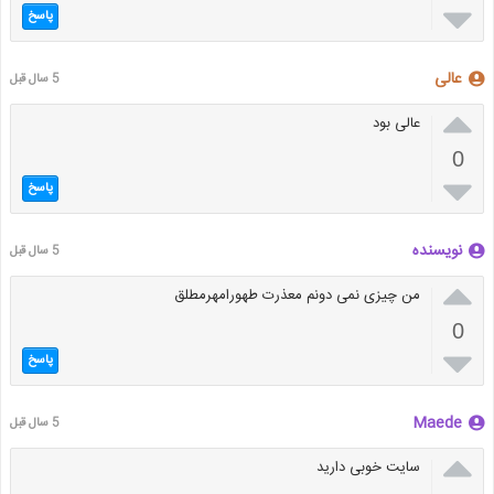

پاسخ
عالی
5 سال قبل

عالی بود
0

پاسخ
نویسنده
5 سال قبل

من چیزی نمی دونم معذرت طهورامهرمطلق
0

پاسخ
Maede
5 سال قبل

سایت خوبی دارید