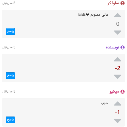
سلوا کر
5 سال قبل

عالی ممنونم ❤️🙏🏻
0

پاسخ
نویسنده
5 سال قبل

.
-2

پاسخ
میخیو
5 سال قبل

خوب
-1

پاسخ