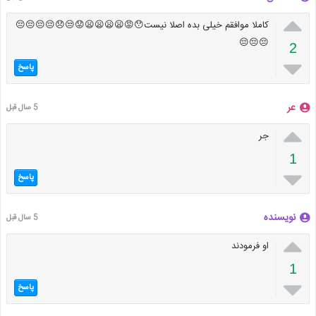

کاملا موافقم خیلی بده اصلا نیست😯😡😦😦😦😦😟😒😞😔😔😔😔
😔😔😔
2

پاسخ
‌عر
5 سال قبل

جر
1

پاسخ
نویسنده
5 سال قبل

او فرمودند
1

پاسخ