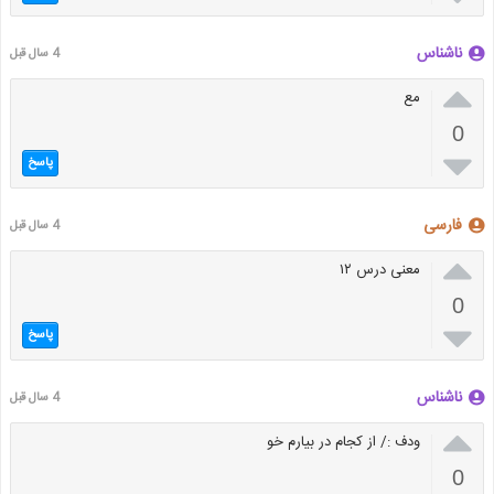
ناشناس
4 سال قبل

مع
0

پاسخ
فارسی
4 سال قبل

معنی درس ۱۲
0

پاسخ
ناشناس
4 سال قبل

ودف :/ از کجام در بیارم خو
0