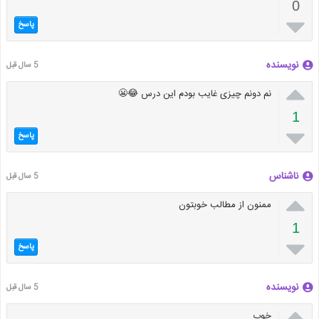
0

پاسخ
نویسنده
5 سال قبل

نم دونم چیزی غایب بودم این درس 😂😬
1

پاسخ
ناشناس
5 سال قبل

ممنون از مطالب خوبتون
1

پاسخ
نویسنده
5 سال قبل

خوب