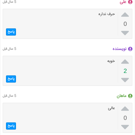
علی
5 سال قبل

حرف نداره
0

پاسخ
نویسنده
5 سال قبل

خوبه
2

پاسخ
ماهان
5 سال قبل

عالی
0

پاسخ