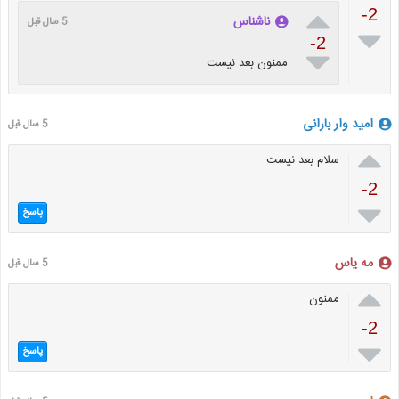

-2
ناشناس
5 سال قبل

-2

ممنون بعد نیست
اميد وار بارانى
5 سال قبل

سلام بعد نيست
-2

پاسخ
مه یاس
5 سال قبل

ممنون
-2

پاسخ