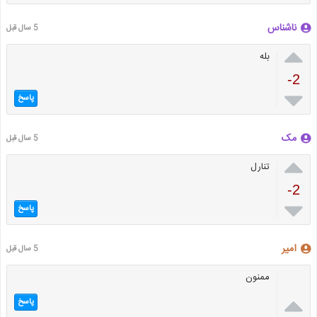
ناشناس
5 سال قبل

بله
-2

پاسخ
مک
5 سال قبل

تنارل
-2

پاسخ
امیر
5 سال قبل
ممنون

پاسخ