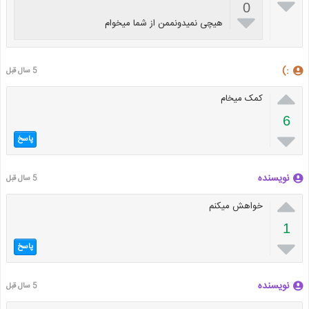

0

هیچی نمیدونممن از شما میخوام
:)
5 سال قبل

کمک میخام
6

پاسخ
نویسنده
5 سال قبل

خواهش میکنم
1

پاسخ
نویسنده
5 سال قبل