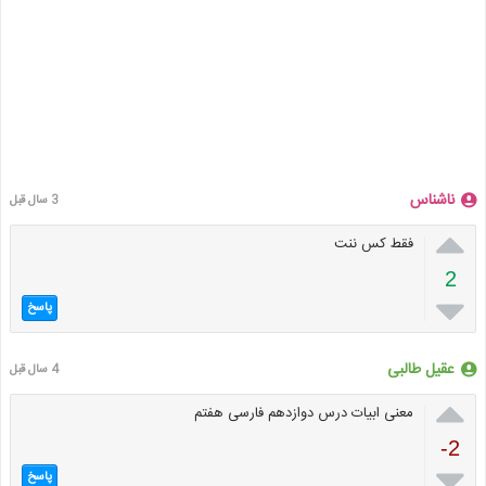
ناشناس
3 سال قبل

فقط کس ننت
2

پاسخ
عقیل طالبی
4 سال قبل

معنی ابیات درس دوازدهم فارسی هفتم
-2

پاسخ