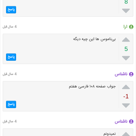
8

پاسخ
ارا
4 سال قبل

بی‌ناموس ها این چیه دیگه
5

پاسخ
ناشناس
4 سال قبل

جواب صفحه ۱۰۸ فارسی هفتم
-1

پاسخ
ناشناس
4 سال قبل

نمیدونم