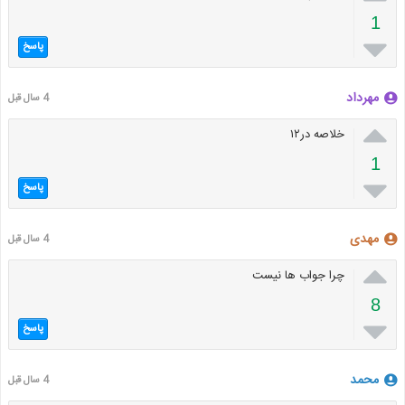
1

پاسخ
مهرداد
4 سال قبل

خلاصه در۱۲
1

پاسخ
مهدی
4 سال قبل

چرا جواب ها نیست
8

پاسخ
محمد
4 سال قبل