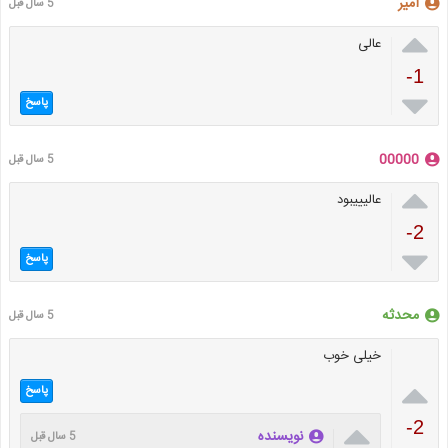
امیر
5 سال قبل

عالی
-1

پاسخ
00000
5 سال قبل

عالیییبود
-2

پاسخ
محدثه
5 سال قبل
خیلی خوب

پاسخ

-2
نویسنده
5 سال قبل