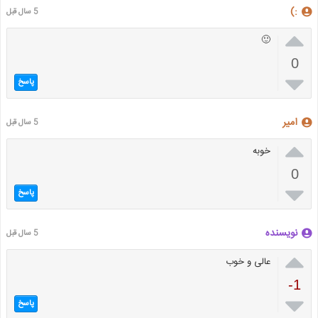
:)
5 سال قبل

🙂
0

پاسخ
امیر
5 سال قبل

خوبه
0

پاسخ
نویسنده
5 سال قبل

عالی و خوب
-1

پاسخ