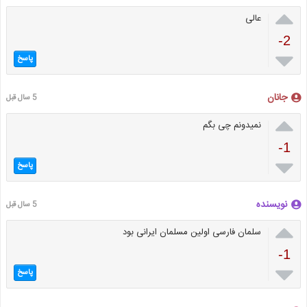

عالی
-2

پاسخ
جانان
5 سال قبل

نمیدونم چی بگم
-1

پاسخ
نویسنده
5 سال قبل

سلمان فارسی اولین مسلمان ایرانی بود
-1

پاسخ