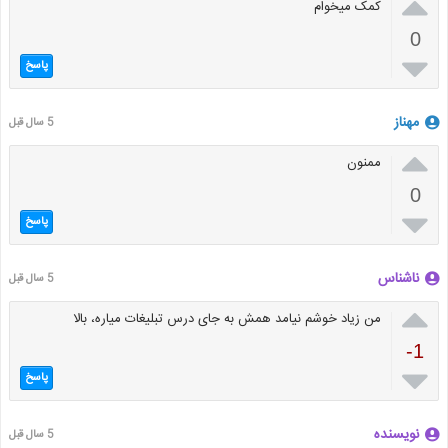

کمک میخوام
0

پاسخ
مهناز
5 سال قبل

ممنون
0

پاسخ
ناشناس
5 سال قبل

من زیاد خوشم نیامد همش به جای درس تبلیغات میاره، بالا
-1

پاسخ
نویسنده
5 سال قبل