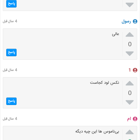

پاسخ
رسول
4 سال قبل

عالی
0

پاسخ
1
4 سال قبل

نکس لود کجاست
0

پاسخ
ام
4 سال قبل

بی‌ناموس ها این چیه دیگه