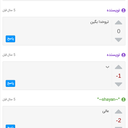
نویسنده
5 سال قبل

تروخدا بگین
0

پاسخ
نویسنده
5 سال قبل

ب
-1

پاسخ
°~shayan~°
5 سال قبل

عالی
-2
پاسخ