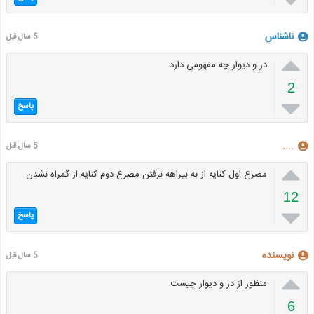
ناشناس
5 سال قبل

در و دیوار چه مفهومی دارد
2

پاسخ
....
5 سال قبل

مصرع اول کنایه از به بیراهه نرفتن مصرع دوم کنایه از گمراه نشدن
12

پاسخ
نویسنده
5 سال قبل

منظور از در و دیوار چیست
6