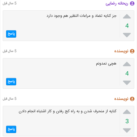
ریحانه رضایی
5 سال قبل

جز کنایه تضاد و مراعات النظیر هم وجود دارد
4

پاسخ
نویسنده
5 سال قبل

هچی نمدونم
4

پاسخ
نویسنده
5 سال قبل

کنایه از منحرف شدن و به راه کج رفتن و کار اشتباه انجام دادن
3

پاسخ