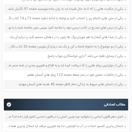
یکی از حکایت هایی را که تا به حال شنیده اید به زبان ساده بنویسید صفحه 97 نگارش ششم دبستان
یکی از متن های ناتمام زیر را انتخاب کنید و نوشته را ادامه دهید صفحه 73 و 74 کتاب نگارش فارسی پنجم دبستان
یکی از درس های مندرج در کتاب درسی خود را خلاصه کنید سپس متن خلاصه شده را با بهره گیری از روش های دسته بندی نمودار جدول نقشه مفهومی نشان دهید صفحه 118 نگارش یازدهم
یکی از صدا های آبشار به هم خوردن برگ ها زنبور را در ذهنتان مجسم کنید و درباره آن یک بند بنویسید صفحه 11 نگارش پنجم
یکی از دو موضوع را به دلخواه انتخاب کن و یک بند درباره آن بنویس صفحه 35 کتاب نگارش فارسی سوم
یکی از وسایل نقلیه می باشد ؟ بازی خواستگاری جواب پاسخ
یکی از موثرترین پیام هایی را که دریافت کرده اید و به اقناع و تغییری جدی در شما منجر شده است برسی کنید و علت این تاثیر گذاری قابل توجه را بنویسید صفحه 52 تفکر و سواد رسانه ای دهم
یکی از خاطرات حضور خود در نماز جمعه صفحه 123 پیام های آسمان هفتم
یکی از داستان های مربوط به زندگی امام کاظم صفحه 45 هدیه های آسمان چهارم
مطالب تصادفی
اصل دهم قانون اساسی را بخوانید چرا چنین اصلی را در قانون اساسی کشور قرار داده اند؟ صفحه 139 مطالعات اجتماعی نهم
انحلال پذیری کلسیم استات در آب با افزایش دما چه تغییری میکند آیا انحلال پذیری همه نمک ها در آب با افزایش دما افزایش می یابد صفحه 136 آزمایشگاه علوم تجربی دهم