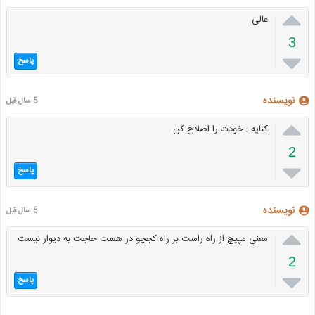

عالی
3

پاسخ
نویسنده
5 سال قبل

کنایه : خودت را اصلاح کن
2

پاسخ
نویسنده
5 سال قبل

معنی مپیچ از راه راست بر راه کجچو در هست حاجت به دیوار نیست
2

پاسخ