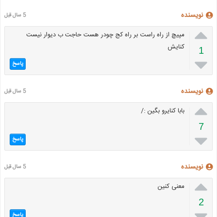
نویسنده
5 سال قبل

مپیچ از راه راست بر راه کج چودر هست حاجت ب دیوار نیست
کنایش
1

پاسخ
نویسنده
5 سال قبل

بابا کنایرو بگین :/
7

پاسخ
نویسنده
5 سال قبل

معنی کنین
2

پاسخ