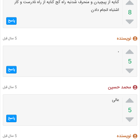

کنایه از پیچیدن و منحرف شدنبه راه کج کنایه از راه نادرست و کار
اشتباه انجام دادن
8

پاسخ
نویسنده
5 سال قبل

،
5

پاسخ
محمد حسین
5 سال قبل

عالی
5

پاسخ
نویسنده
5 سال قبل