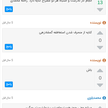
انجام کار نادرست و اشتباه هر دو مصراع کنایه دارد .راحله محمدی
13

پاسخ
نویسنده
5 سال قبل

کنایه از منحرف شدن استعاطفه گمشادزهی
0

پاسخ
نویسنده
5 سال قبل

باش
0

پاسخ
محمدباوی
5 سال قبل

میشه معنی چودرهست حاجت ب دیوارنیست روبگین