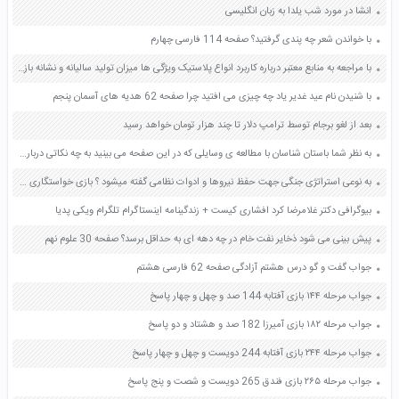
انشا در مورد شب یلدا به زبان انگلیسی
با خواندن شعر چه پندی گرفتید؟ صفحه 114 فارسی چهارم
با مراجعه به منابع معتبر درباره کاربرد انواع پلاستیک ویژگی ها میزان تولید سالیانه و نشانه بازگردانی آنها اطلاعاتی را جمع آوری کنید و به کلاس گزارش کنید صفحه 12 علوم نهم
با شنیدن نام عید غدیر یاد چه چیزی می افتید چرا صفحه 62 هدیه های آسمان پنجم
بعد از لغو برجام توسط ترامپ دلار تا چند هزار تومان خواهد رسید
به نظر شما باستان شناسان با مطالعه ی وسایلی که در این صفحه می بینید به چه نکاتی درباره ی تمدن ایلام پی می برند؟ صفحه 43 مطالعات اجتماعی چهارم
به نوعی استراتژی جنگی جهت حفظ نیروها و ادوات نظامی گفته میشود ؟ بازی خواستگاری جواب پاسخ
بیوگرافی دکتر غلامرضا کرد افشاری کیست + زندگینامه اینستاگرام تلگرام ویکی پدیا
پیش بینی می شود ذخایر نفت خام در چه دهه ای به حداقل برسد؟ صفحه 30 علوم نهم
جواب گفت و گو درس هشتم آزادگی صفحه 62 فارسی هشتم
جواب مرحله ۱۴۴ بازی آفتابه 144 صد و چهل و چهار پاسخ
جواب مرحله ۱۸۲ بازی آمیرزا 182 صد و هشتاد و دو پاسخ
جواب مرحله ۲۴۴ بازی آفتابه 244 دویست و چهل و چهار پاسخ
جواب مرحله ۲۶۵ بازی فندق 265 دویست و شصت و پنج پاسخ