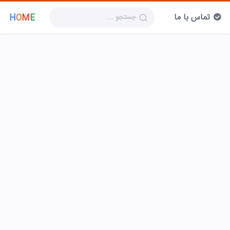
تماس با ما
H
O
M
E