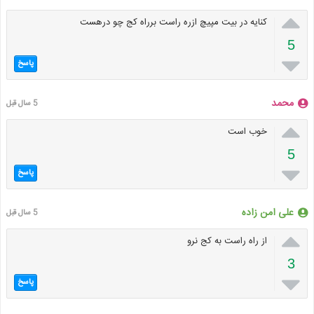

کنایه در بیت مپیچ ازره راست برراه کج چو درهست
5

پاسخ
محمد
5 سال قبل

خوب است
5

پاسخ
علی امن زاده
5 سال قبل

از راه راست به کج نرو
3

پاسخ