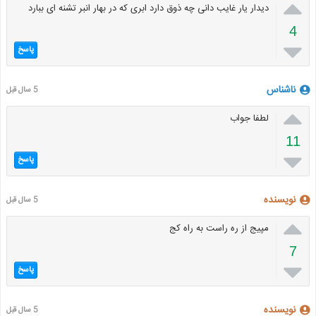

دیدار یار غایب دانی چه ذوق دارد ابری که در بهار انبر تشنه ای ببارد
4

پاسخ
ناشناس
5 سال قبل

لطفا جواب
11

پاسخ
نویسنده
5 سال قبل

مپیج از ره راست به راه کج
7

پاسخ
نویسنده
5 سال قبل