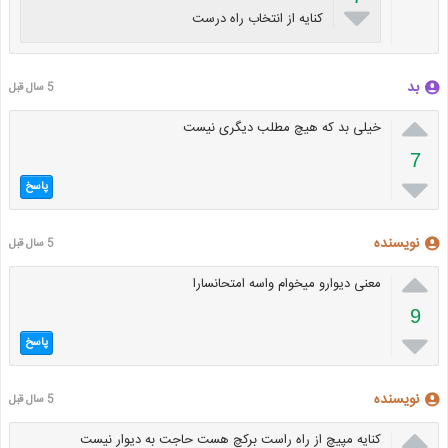

کنایه از انتخاب راه درست
بد
5 سال قبل

خیلی بد که هیچ مطلب دیگری نیست
7

پاسخ
نویسنده
5 سال قبل

معنی دیوارو میخوام واسه امتحانسارا
9

پاسخ
نویسنده
5 سال قبل

کنایه مپیچ از راه راست برکچ هست حاجت به دیوار نیست