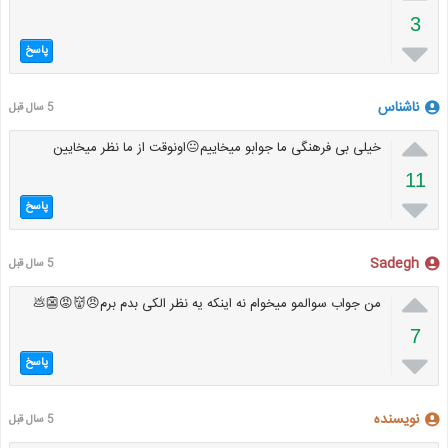
3

پاسخ
ناشناس
5 سال قبل

خیلی بی فرهنگی ما جوابو میخاییم😐اونوقت از ما نظر میخایین
11

پاسخ
Sadegh
5 سال قبل

من جواب سوالمو میخوام نه اینکه یه نظر الکی بدم برم😠👹😡👺💩
7

پاسخ
نویسنده
5 سال قبل