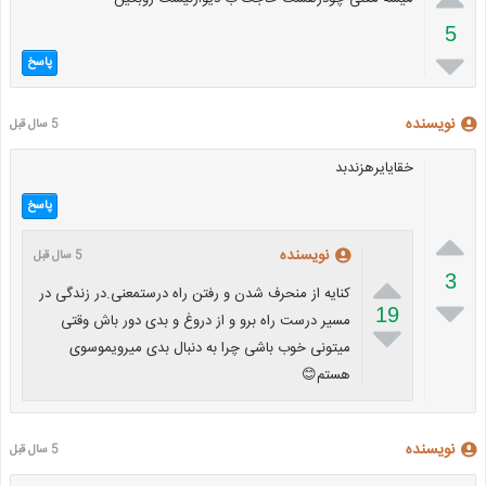
5

پاسخ
نویسنده
5 سال قبل
خقایایرهزندبد
پاسخ

نویسنده
5 سال قبل

3
کنایه از منحرف شدن و رفتن راه درستمعنی.در زندگی در

19
مسیر درست راه برو و از دروغ و بدی دور باش وقتی

میتونی خوب باشی چرا به دنبال بدی میرویموسوی
هستم😊
نویسنده
5 سال قبل