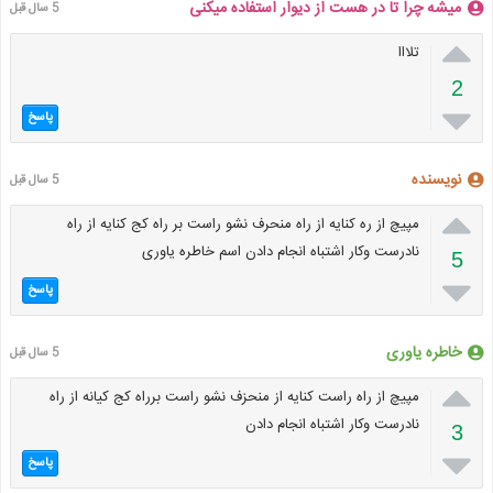
میشه چرا تا در هست از دیوار استفاده میکنی
5 سال قبل

تلااا
2

پاسخ
نویسنده
5 سال قبل

مپیچ از ره کنایه از راه منحرف نشو راست بر راه کج کنایه از راه
نادرست وکار اشتباه انجام دادن اسم خاطره یاوری
5

پاسخ
خاطره یاوری
5 سال قبل

مپیچ از راه راست کنایه از منحزف نشو راست برراه کج کیانه از راه
نادرست وکار اشتباه انجام دادن
3

پاسخ