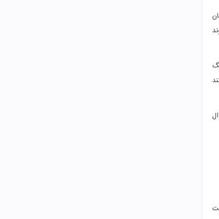
ان
ند
نگ
ند
ال
ست