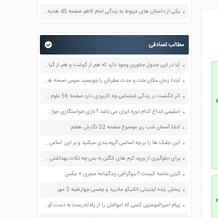
یکی از داستان های مربوط به زندگی امام کاظم صفحه 45 هدیه های آسمان چهارم
مطالب تصادفی
آیا در این جدول جانوری وجود دارد که هم از گوشت و هم از گیاه تغذیه کند صفحه 101 علوم چهارم
ابتدا زمان مکان علت و مدت سفرتان را بنویسید سپس صحنه هایی از آن سفر را در خاطراتتان جست و جو و تجسم کنید و بنویسید صفحه 91 کتاب نگارش یازدهم
اثر انگشت در زندگی اجتماعی چه کاربردی دارد صفحه 56 علوم هشتم
اسلیمی ابداع کدام دوره ایران می باشد ؟ بازی خواستگاری جواب پاسخ
انشا آسمان شب ریز موضوع صفحه 52 نگارش هفتم
این جلبک ها را بر چه اساسی گروه بندی میکنید و بر این اساس چه نام هایی به آنها می دهید صفحه 119 علوم نهم
برای جلوگیری از ورود کرم های انگلی به بدن چه نکات بهداشتی را باید رعایت کرد صفحه 137 علوم نهم
گیتی خامنه کیست ؟ بیوگرافی زندگینامه مجری + عکس
پخش زنده اینترنتی اتلتیکو مادرید و چلسی چهارشنبه 5 مهر
پیام امیرالمومنین کسی که اموالش را از راه نادرست به دست آورد صفحه 99 پیام های آسمان هشتم