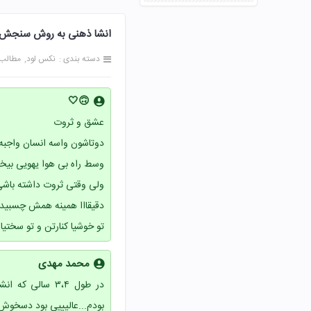
انشا ذهنی به روش سنجش و مقایسه ص
دسته بندی :
نکس لود
مطالب
🙃🤍
عشق و ثروت
دوتاشون واسه انسان واجبه ا
وسط راه بی هوا یهویی بیخ
ولی وقتی ثروت داشته باشی 
دقیقااا همینه همش چسبید
تو خوشیا کنارتن و تو سختی
محمد مهدی
در طول ۳،۴ سال
بودم...عالیییی بود دسخوش