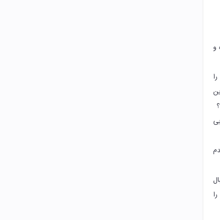
 و
را
ین
؟
یی
دم
ال
را