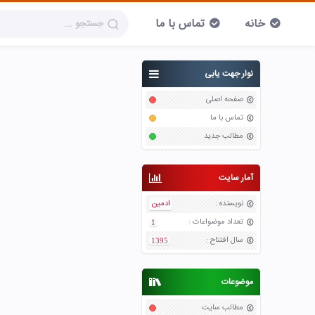
خانه
تماس با ما
نوار جهت یابی
صفحه اصلی
تماس با ما
مطالب جدید
آمار سایت
نویسنده
:
ادمین
تعداد موضواعات
:
1
سال افتتاح
:
1395
موضوعات
مطالب سایت