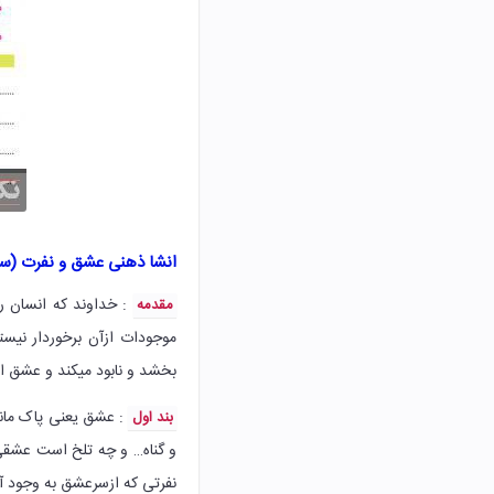
انشا ذهنی عشق و نفرت (س
: خداوند که انسان را
مقدمه
موجودات ازآن برخوردار نی
بخشد و نابود میکند و عشق ا
: عشق یعنی پاک ماند
بند اول
و گناه… و چه تلخ است عشقی 
نفرتی که ازسرعشق به وجود آ