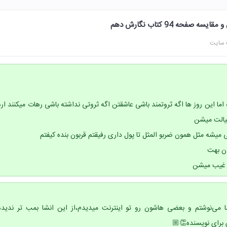
فحه 94 کتاب نگارش دهم
 سایت
ما این روز ها اگه ثروتمند باشی عاشقتن اگه ثروتی نداشته باشی رهات میکنند اره
یالت میشن
میشه مثل همون ضربو المثل تا پول داری رفیقتم قربون بنده کیفتم
ن بهت
ا غیب میشن
ی که انشا می‌نوشتم و بعضی هاشون رو تو اینترنت میدیدم،از این انشا بمب تر ندیده
 برای نویسنده👏🏼