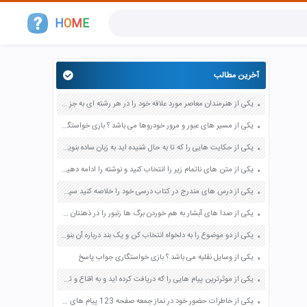
H
O
M
E
آخرین مطالب
یکی از هنرمندان معاصر مورد علاقه خود را در هر رشته ای به جز عکاسی صفحه 69 فرهنگ و هنر نهم
یکی از مسیر های عبور و مرور خودروها می باشد ؟ بازی خواستگاری جواب پاسخ
یکی از حکایت هایی را که تا به حال شنیده اید به زبان ساده بنویسید صفحه 97 نگارش ششم دبستان
یکی از متن های ناتمام زیر را انتخاب کنید و نوشته را ادامه دهید صفحه 73 و 74 کتاب نگارش فارسی پنجم دبستان
یکی از درس های مندرج در کتاب درسی خود را خلاصه کنید سپس متن خلاصه شده را با بهره گیری از روش های دسته بندی نمودار جدول نقشه مفهومی نشان دهید صفحه 118 نگارش یازدهم
یکی از صدا های آبشار به هم خوردن برگ ها زنبور را در ذهنتان مجسم کنید و درباره آن یک بند بنویسید صفحه 11 نگارش پنجم
یکی از دو موضوع را به دلخواه انتخاب کن و یک بند درباره آن بنویس صفحه 35 کتاب نگارش فارسی سوم
یکی از وسایل نقلیه می باشد ؟ بازی خواستگاری جواب پاسخ
یکی از موثرترین پیام هایی را که دریافت کرده اید و به اقناع و تغییری جدی در شما منجر شده است برسی کنید و علت این تاثیر گذاری قابل توجه را بنویسید صفحه 52 تفکر و سواد رسانه ای دهم
یکی از خاطرات حضور خود در نماز جمعه صفحه 123 پیام های آسمان هفتم