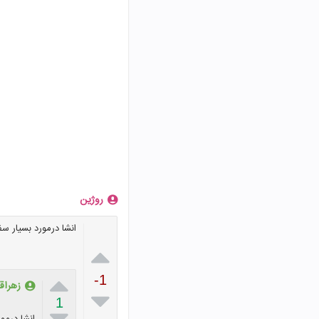
روژین
انشا درمورد بسیار سف


-1
زهراقر

1

انشا درمو