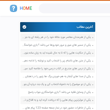
H
O
M
E
آخرین مطالب
یکی از هنرمندان معاصر مورد علاقه خود را در هر رشته ای به جز عکاسی صفحه 69 فرهنگ و هنر نهم
یکی از مسیر های عبور و مرور خودروها می باشد ؟ بازی خواستگاری جواب پاسخ
یکی از حکایت هایی را که تا به حال شنیده اید به زبان ساده بنویسید صفحه 97 نگارش ششم دبستان
یکی از متن های ناتمام زیر را انتخاب کنید و نوشته را ادامه دهید صفحه 73 و 74 کتاب نگارش فارسی پنجم دبستان
یکی از درس های مندرج در کتاب درسی خود را خلاصه کنید سپس متن خلاصه شده را با بهره گیری از روش های دسته بندی نمودار جدول نقشه مفهومی نشان دهید صفحه 118 نگارش یازدهم
یکی از صدا های آبشار به هم خوردن برگ ها زنبور را در ذهنتان مجسم کنید و درباره آن یک بند بنویسید صفحه 11 نگارش پنجم
یکی از دو موضوع را به دلخواه انتخاب کن و یک بند درباره آن بنویس صفحه 35 کتاب نگارش فارسی سوم
یکی از وسایل نقلیه می باشد ؟ بازی خواستگاری جواب پاسخ
یکی از موثرترین پیام هایی را که دریافت کرده اید و به اقناع و تغییری جدی در شما منجر شده است برسی کنید و علت این تاثیر گذاری قابل توجه را بنویسید صفحه 52 تفکر و سواد رسانه ای دهم
یکی از خاطرات حضور خود در نماز جمعه صفحه 123 پیام های آسمان هفتم