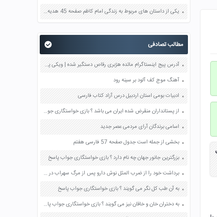
یکی از داستان های مربوط به زندگی امام کاظم صفحه 45 هدیه های آسمان چهارم
مطالب تصادفی
آدرس پیج اینستاگرام مائده هژبری رقاص دستگیر شده | ویکی پدیا
آهنگ موج کف آلود بر سینه رود
ادبیات بومی استان اردبیل درس آزاد کتاب فارسی
از پستانداران منقرض شده ایران می باشد ؟ بازی خواستگاری جواب پاسخ
اسامی برندگان آرای مردمی عصر جدید
بخشی از جمله است جدول صفحه 57 فارسی هفتم
بزرگترین جانور جهان چه نام دارد ؟ بازی خواستگاری جواب پاسخ
برداشت خود را از ضرب المثل نوش دارو پس از مرگ سهراب در یک بند بنویسید صفحه 37 کتاب نگارش فارسی ششم
به آن طب کل نگر می گویند ؟ بازی خواستگاری جواب پاسخ
به دختران خان و خاقان نیز می گویند ؟ بازی خواستگاری جواب پاسخ