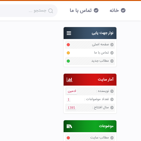
خانه
تماس با ما
نوار جهت یابی
صفحه اصلی
تماس با ما
مطالب جدید
آمار سایت
نویسنده
:
ادمین
تعداد موضواعات
:
1
سال افتتاح
:
1395
موضوعات
مطالب سایت