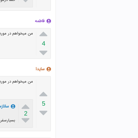
فاطمه

من میخواهم در مورد 
4

سایدا
من میخواهم در مورد 


5
ساناز

2

بسیارسفر 