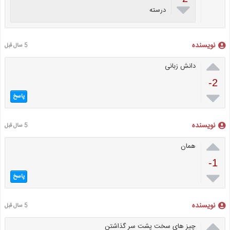

درسته
نویسنده
5 سال قبل

دانش زبانی
-2

پاسخ
نویسنده
5 سال قبل

همان
-1

پاسخ
نویسنده
5 سال قبل

چیز های سخت پشت سر گذاشتن