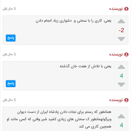
نویسنده
5 سال قبل

یعنی: کاری را با سختی و. دشواری زیاد انجام دادن
-2

پاسخ
نویسنده
5 سال قبل

یعنی با تلاش از هفت خان گذشته
4

پاسخ
نویسنده
5 سال قبل

همانطور که رستم برای نجات دادن پادشاه ایران از دست دیوان
ویرگولهمانطور ک سختی های زیادی کشید شیر وقتی که کسی مانند او
4
همچین کاری می کند