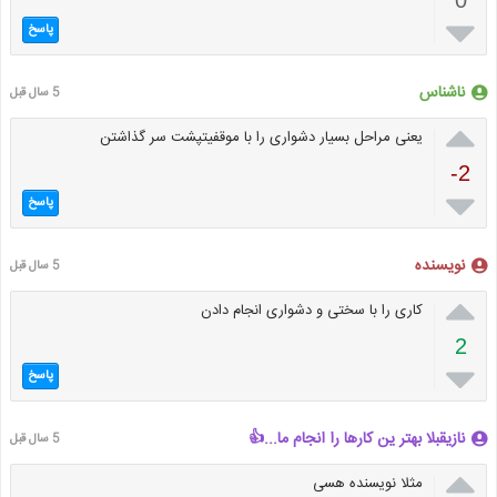

پاسخ
ناشناس
5 سال قبل

یعنی مراحل بسیار دشواری را با موقفیتپشت سر گذاشتن
-2

پاسخ
نویسنده
5 سال قبل

کاری را با سختی و دشواری انجام دادن
2

پاسخ
نازیقبلا بهتر ین کارها را انجام ما...👍
5 سال قبل

مثلا نویسنده هسی