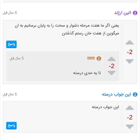
الین ارژند
5 سال قبل
یعنی اگر ما هفت مرحله دشوار و سخت را به پایان برسانیم به ان
میگوین از هفت خان رستم گذشتن

پاسخ
-2


!!!!!!!!
5 سال قبل
-2

تا یه حدی درسته
این جواب درسته
5 سال قبل

این جواب درسته
-2

پاسخ