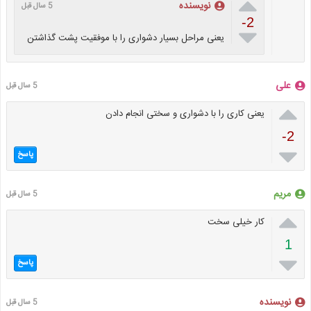

نویسنده
5 سال قبل
-2

یعنی مراحل بسیار دشواری را با موفقیت پشت گذاشتن
علی
5 سال قبل

یعنی کاری را با دشواری و سختی انجام دادن
-2

پاسخ
مریم
5 سال قبل

کار خیلی سخت
1

پاسخ
نویسنده
5 سال قبل