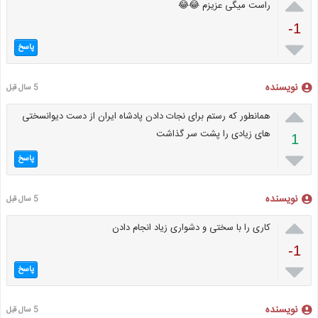

راست میگی عزیزم 😂😂
-1

پاسخ
نویسنده
5 سال قبل

همانطور که رستم برای نجات دادن پادشاه ایران از دست دیوانسختی
های زیادی را پشت سر گذاشت
1

پاسخ
نویسنده
5 سال قبل

کاری را با سختی و دشواری زیاد انجام دادن
-1

پاسخ
نویسنده
5 سال قبل