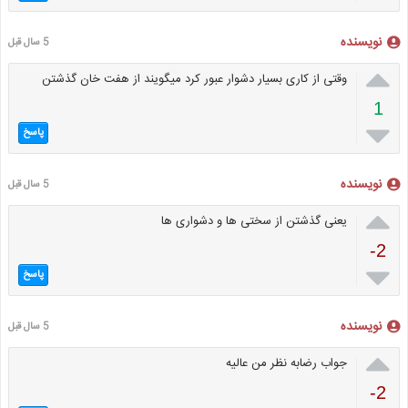
نویسنده
5 سال قبل

وقتی از کاری بسیار دشوار عبور کرد میگویند از هفت خان گذشتن
1

پاسخ
نویسنده
5 سال قبل

یعنی گذشتن از سختی ها و دشواری ها
-2

پاسخ
نویسنده
5 سال قبل

جواب رضابه نظر من عالیه
-2