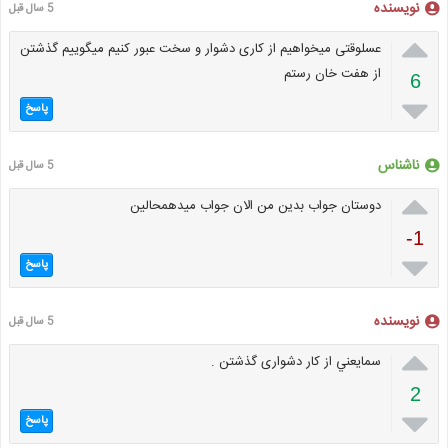
نویسنده
5 سال قبل

عسلوقتی میخواهیم از کاری دشوار و سخت عبور کنیم میگوییم گذشتن
از هفت خان رستم
6

پاسخ
ناشناس
5 سال قبل

دوستان جواب بدین من الان جواب میدهمحالین
-1

پاسخ
نویسنده
5 سال قبل

سمايعني از کار دشواری گذشتن .
2

پاسخ