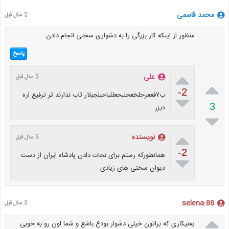
محمد قاسمی
5 سال قبل
منظور از اینکه کار بزرگی را به دشواری سختی انجام دادن
پاسخ

علی
5 سال قبل

-2
ب۷فععرحلخعحلبحعللباحبلجبلار تاب ندارند تر ترفیع اره

3
دبزر


نویسنده
5 سال قبل
-2
همانطورکه رستم برای نجات دادن پادشاه ایران از دست

دیوان سختی های زیادی
selena:88
5 سال قبل

یعنیکاری که براتون خیلی دشوار بودع باشع و شما اون رو به خوبی