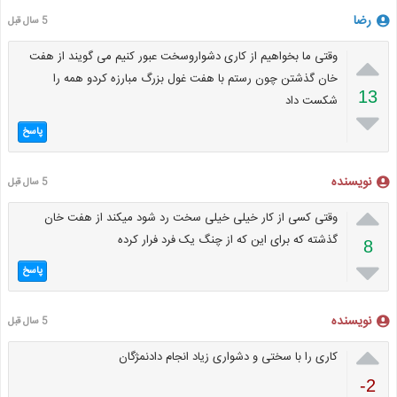
رضا
5 سال قبل

وقتی ما بخواهیم از کاری دشواروسخت عبور کنیم می گویند از هفت
خان گذشتن چون رستم با هفت غول بزرگ مبارزه کردو همه را
13
شکست داد

پاسخ
نویسنده
5 سال قبل

وقتی کسی از کار خیلی خیلی سخت رد شود میکند از هفت خان
گذشته که برای این که از چنگ یک فرد فرار کرده
8

پاسخ
نویسنده
5 سال قبل

کاری را با سختی و دشواری زیاد انجام دادنمژگان
-2