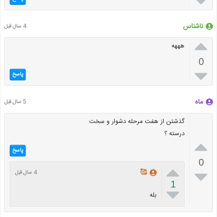

ناشناس
4 سال قبل

هههه
0

پاسخ
ماه
5 سال قبل
گذشتن از هفت مرحله دشوار و سخت
درسته ؟

پاسخ
0


🥰
4 سال قبل
1

بله