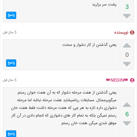
پشت سر بزارید
3

پاسخ
نویسنده
5 سال قبل

یعنی گذشتن از کار دشوار و سخت
0

پاسخ
👑NEGIN👑
5 سال قبل
یعنی گذشتن از هفت مرحله دشوار که به آن هفت خوان رستم

میگوییممثال: مسابقات ریاضیشاید هفت مرحله نباشه اما مرحله
دشواری داره تازه به هر چی که هفت مرحله داشت فقط هفت خان
6
رستم نمیگن بلکه به تمام کار های دشواری که انجام دادی در آن کار

موفق شدی میگن هفت خان رستم
پاسخ