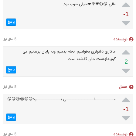

عالی 😘💞💗🍭💋خیلی خوب بود.
-1

پاسخ
نویسنده
5 سال قبل

ماکاری دشواری بخواهیم انجام بدهیم وبه پایان برسانیم می
گویندازهفت خان گذشته است
2

پاسخ
عسل
5 سال قبل

عــــــــــــالــــــــــــــــــی بــــــــــــــــود😍😍😍😘😘😘
-1

پاسخ
نویسنده
5 سال قبل