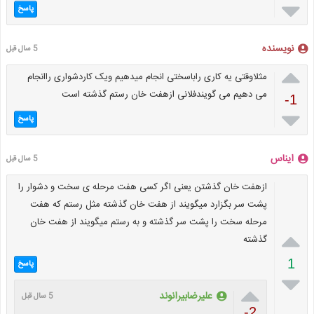

پاسخ
نویسنده
5 سال قبل

مثلاوقتی یه کاری راباسختی انجام میدهیم ویک کاردشواری راانجام
می دهیم می گویندفلانی ازهفت خان رستم گذشته است
-1

پاسخ
ایناس
5 سال قبل
ازهفت خان گذشتن یعنی اگر کسی هفت مرحله ی سخت و دشوار را
پشت سر بگزارد میگویند از هفت خان گذشته مثل رستم که هفت
مرحله سخت را پشت سر گذشته و به رستم میگویند از هفت خان

گذشته
1
پاسخ


علیرضابیرانوند
5 سال قبل
-2