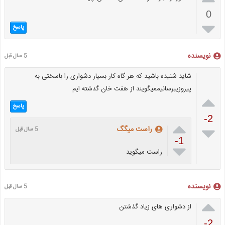
0

پاسخ
نویسنده
5 سال قبل
شاید شنیده باشید که.هر گاه کار بسیار دشواری را باسختی به
پیروزیبرسانیممیگویند از هفت خان گدشته ایم

پاسخ
-2


راست میگگ
5 سال قبل
-1

راست میگوید
نویسنده
5 سال قبل

از دشواری های زیاد گذشتن
-2