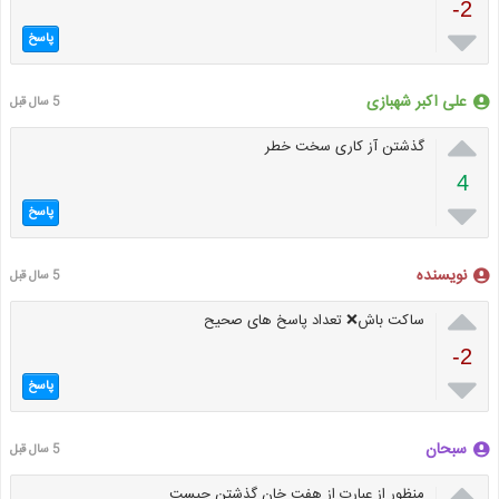
-2

پاسخ
علی اکبر شهبازی
5 سال قبل

گذشتن آز کاری سخت خطر
4

پاسخ
نویسنده
5 سال قبل

ساکت باش❌ تعداد پاسخ های صحیح
-2

پاسخ
سبحان
5 سال قبل

منظور از عبارت از هفت خان گذشتن چیست