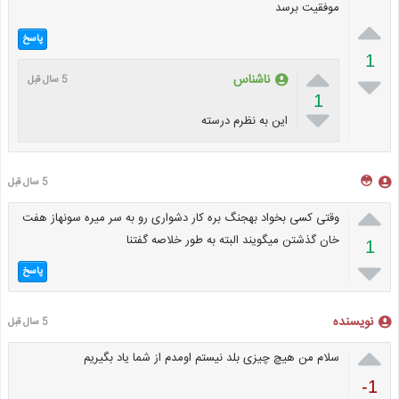
موفقیت برسد

پاسخ
1


ناشناس
5 سال قبل
1

این به نظرم درسته
😳
5 سال قبل

وقتی کسی بخواد بهجنگ بره کار دشواری رو به سر میره سونهاز هفت
خان گذشتن میگویند البته به طور خلاصه گفتنا
1

پاسخ
نویسنده
5 سال قبل

سلام من هیچ چیزی بلد نیستم اومدم از شما یاد بگیریم
-1