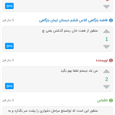

پاسخ
فاطمه بارگاهی کلاس ششم دبستان ایمان بارگاهی
5 سال قبل

منظور از هفت خان رستم گذشتن یعنی چ
1

پاسخ
نویسنده
5 سال قبل

من بلد نیستم لطفا بهم بگید
2

پاسخ
ناشناس
5 سال قبل
منظور این است که توانستع مراحل دشواری را پشت سر بگذارد و به