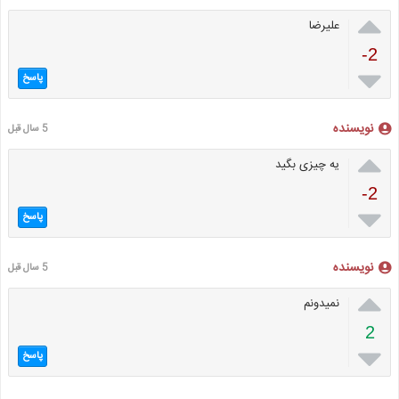

علیرضا
-2

پاسخ
نویسنده
5 سال قبل

یه چیزی بگید
-2

پاسخ
نویسنده
5 سال قبل

نمیدونم
2

پاسخ