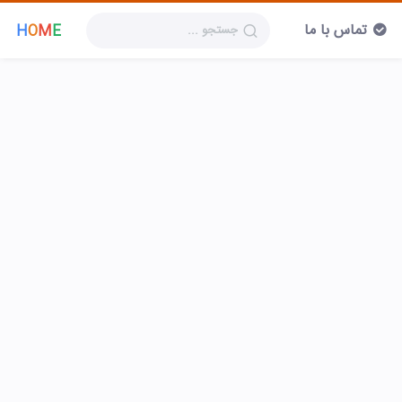
تماس با ما
H
O
M
E