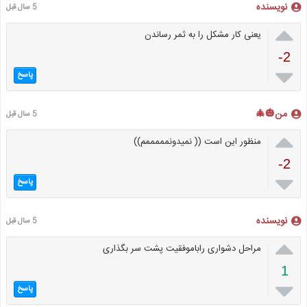
نویسنده
5 سال قبل

یعنی کار مشکل را به ثمر رساندن
-2

پاسخ
من🎃🎄
5 سال قبل

منظور این است (( نمیدونمممممم))
-2

پاسخ
نویسنده
5 سال قبل

مراحل دشواری راباموفقیت پشت سر بگذاری
1

پاسخ