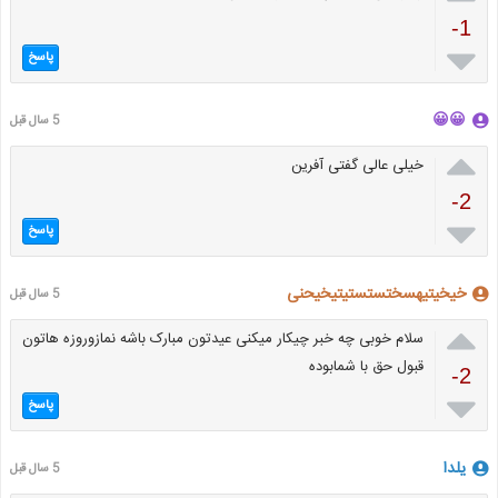
-1

پاسخ
😀😀
5 سال قبل

خیلی عالی گفتی آفرین
-2

پاسخ
خیخیتیهسختستستیتیخیحنی
5 سال قبل

سلام خوبی چه خبر چیکار میکنی عیدتون مبارک باشه نمازوروزه هاتون
قبول حق با شمابوده
-2

پاسخ
یلدا
5 سال قبل