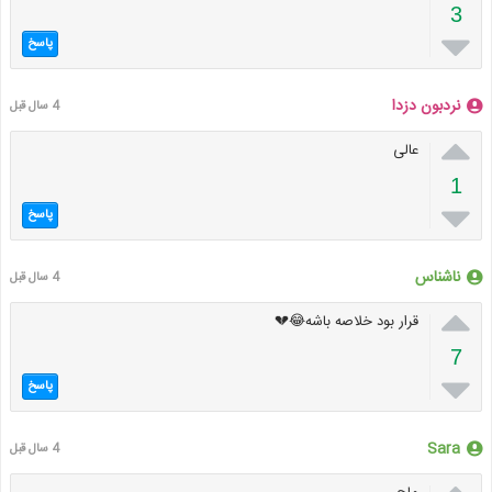
3

پاسخ
نردبون دزدا
4 سال قبل

عالی
1

پاسخ
ناشناس
4 سال قبل

قرار بود خلاصه باشه😂💔
7

پاسخ
Sara
4 سال قبل
