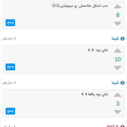

خب اسکل خلاصش رو مینوشتی😐😐
8

پاسخ
شیما
4 سال قبل

عالی بود 🌷🌷
10

پاسخ
شیما
4 سال قبل

عالی بود واقعا🌷🌷
3

پاسخ