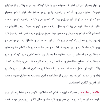
و غبار بسیار غلیظی اطراف سفینه من را فرا گرفته بود. جلو رفتم و از نردبان
کوچک سفینه پایین آمدم و پاهایم را بر روی سطح ماه قرار دادم. بسیار
سبک تر و نرم تر از آن چیزی بود که تصور می کردم. پاهایم درون ماسه
های کره ماه فرو می‌رفت و مثل برف بسیار نرم و سبک بود. ناگهان به
آسمان نگاه کردم و سیاهی محض بود هیچ چیزی دیده نمی‌شد به جز کره
زمین یعنی محل زندگیم جایی که از آن آمده ام و متعلق به آن بودم. در
روی کره ماه شب و روز وجود نداشت و هر ساعت می شد تمام ستاره های
درخشان در آسمان را دید ستاره ها بسیار زیبا خودنمایی می کردند و می
درخشیدند. سطح خاکستری و گودال دار ماه نقره مانند می‌درخشید تضاد
رنگ نقره ای مایل به سفید مو و رنگ مشکی سنگین آسمان زیبایی خیلی
زیادی را پدید آورده بود. پس از مشاهده این عجایب به خالق چیره دست
آن آفرین گفتن احسنت.
:
: همیشه ارزو داشتم که فضانورد شوم و در فضا پیما از این
مائده
مقدمه
طرف به ان طرف بروم ان هم روی کره ماه و حال انگار ارزویم براورده شده