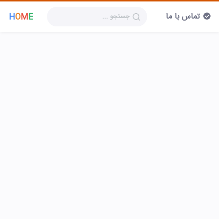
تماس با ما
H
O
M
E