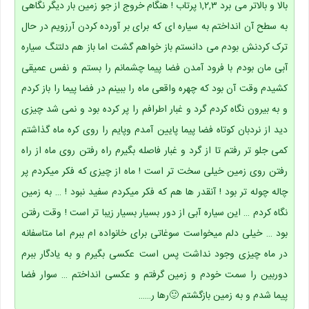
بالا و بالاتر می برد ۱,۲,۳ پرتاب ! هنگام خروج از جو زمین بار دیگر نگاهی
به سطح آن انداختم به سیاره ای که برای بر آورده کردن آرزویم در حال
ترک کردنش بودم می دانستم باز خواهم گشت اما باز هم دلتنگ سیاره
آبی مان بودم با فرود آمدن فضا پیما چشمانم را بستم و نفس عمیقی
کشیدم وقت آن بود که چهره واقعی ماه را ببینم در فضا پیما را باز کردم
و به بیرون نگاه کردم گرد و غبار اطرافم را پر کرده بود و نمی شد چیزی
دید از نردبان کوتاه فضا پیما پایین آمدم وپایم را روی کره ماه گذاشتم
کمی جلو تر رفتم تا از گرد و غبار فاصله بگیرم راه رفتن روی ماه از راه
رفتن روی زمین خیلی سخت تر است ! ماه از چیزی که فکر میکردم پر
چاله چوله تر بود ! آنقدر ها هم که فکر میکردم سفید نبود ! … به زمین
نگاه کردم … این سیاره آبی از دور بسیار بسیار زیبا تر است ! وقت رفتن
بود … خیلی دلم میخواست سوغاتی برای خانواده ام ببرم اما متاسفانه
در ماه چیزی وجود نداشت پس است عکسی بگیرم و به یادگار ببرم
دوربین را سمت خودم و زمین گرفتم و عکسی انداختم … سوار فضا
پیما شدم و به زمین بازگشتم 🙂رها ر……