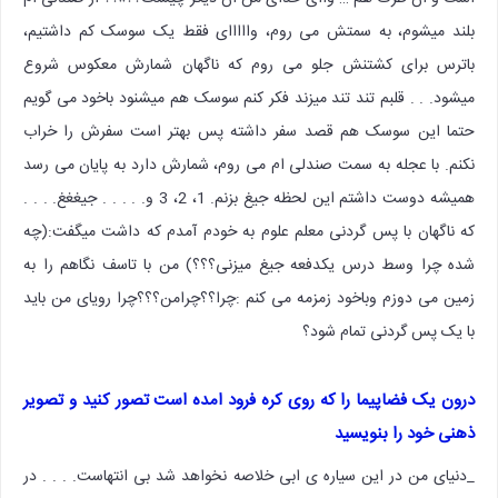
بلند میشوم، به سمتش می روم، وااااای فقط یک سوسک کم داشتیم،
باترس برای کشتنش جلو می روم که ناگهان شمارش معکوس شروع
میشود. . . قلبم تند تند میزند فکر کنم سوسک هم میشنود باخود می گویم
حتما این سوسک هم قصد سفر داشته پس بهتر است سفرش را خراب
نکنم. با عجله به سمت صندلی ام می روم، شمارش دارد به پایان می رسد
همیشه دوست داشتم این لحظه جیغ بزنم. 1، 2، 3 و. . . . . جیغغغ. . . .
که ناگهان با پس گردنی معلم علوم به خودم آمدم که داشت میگفت:(چه
شده چرا وسط درس یکدفعه جیغ میزنی؟؟؟) من با تاسف نگاهم را به
زمین می دوزم وباخود زمزمه می کنم :چرا؟؟چرامن؟؟؟چرا رویای من باید
با یک پس گردنی تمام شود؟
درون یک فضاپیما را که روی کره فرود امده است تصور کنید و تصویر
ذهنی خود را بنویسید
_دنیای من در این سیاره ی ابی خلاصه نخواهد شد بی انتهاست. . . . در