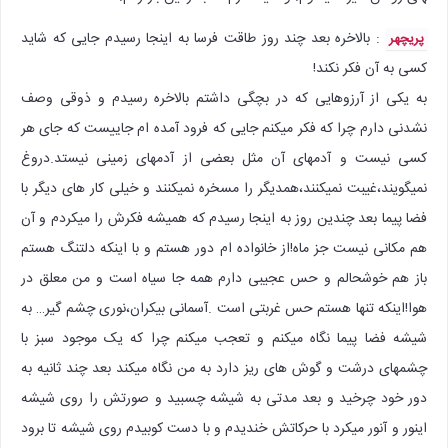
: بالاخره بعد چند روز طاقت فرسا به اینجا رسیدم جایی که شاید
پریچهر
کسی به آن فکر نکند!
به یکی از آرزوهایی که در بچگی داشتم بالاخره رسیدم و ذوقی وصف
نشدنی دارم چرا که فکر میکنم جایی که فرود آمده ام جاییست که جای هر
کسی نیست و آدمهای آن مثل بعضی از آدمهای زمینی نیستد.دروغ
نمیگویند،غیبت نمیکنند،همدیگر را مسخره نمیکنند و خیلی کار های دیگر با
فضا پیما بعد چندین روز به اینجا رسیدم که همیشه فکرش را میکردم و آن
هم مکانی نیست جز ماه!از خانواده ام دور هستم و با اینکه دلتنگ هستم
باز هم خوشحالم و حس عجیبی دارم همه جا سیاه است و من معلق در
هوا!اینکه تنها هستم حس غربتی است .آسمانی بیکران،نوری چشم گیر… به
شیشه فضا پیما نگاه میکنم و تعجب میکنم چرا که یک موجود سبز با
چشمهای درشت و گوش های ریز دارد به من نگاه میکند بعد چند ثانیه به
دور خود چرخید و بعد مدتی به شیشه چسبید و صورتش را روی شیشه
اینور و آنور میکرد با حرکاتش خندیدم و با دست کوبیدم روی شیشه تا برود