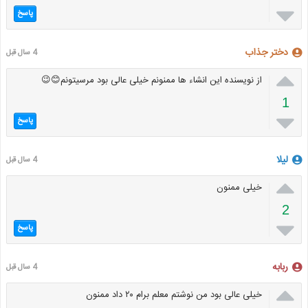

پاسخ
دختر جذاب
4 سال قبل

از نویسنده این انشاء ها ممنونم خیلی عالی بود مرسیتونم😊😉
1

پاسخ
لیلا
4 سال قبل

خیلی ممنون
2

پاسخ
ربابه
4 سال قبل

خیلی عالی بود من نوشتم معلم برام ۲۰ داد ممنون