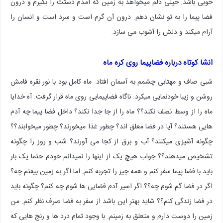
خوبی باشد. خیلی دلم میخواهد به زمین که آمدم دستت را بگیرم و درون
فضا پیما را به تو نشان دهم. درون آن گرم است و سرد است و انسان را
آرام میکند و دلش را آشوب می سازد.
انشا کوتاه درباره فضاپیما روی کره ماه
شبی صاف و مهتابی چشمم به آسمان افتاد. ماه کامل بود با نور نقره فامش
روشن و زیبا خودنمایی میکرد. ناگاه فضاپیمایی روی ماه قرار گرفت. آه خدایا
ماه را از وسط نصف نکند؟؟ ماه را از جا جدا نکند؟ داخل فضا پیما چه آدم
هایی هستند؟ آیا در فضا معلق اند؟ چطور غذا میخورند؟ چطور میخوابند؟؟
چگونه آشپزی میکنند؟ آب و برق از کجا می آورند؟ شب و روز را چگونه
تشخیص میدهند؟؟ جواب هیچ یک از اینها را نمیدانم خودم حتما یک بار
باید با فضا پیما سفر کنم و همه چیز را تجربه کنم. اما اگر به زمین بیفتم چه؟
اگر در فضا گم شوم چه؟؟ اگر اسیر آدم فضایی ها شوم چه کنم؟ چگونه باید
در فضا زندگی کنم؟؟ شاید بهتر این باشد از سفر به فضا صرف نظر کنم. من
زمین را دوست دارم و متعلق به زمینم. با وجود تمام درد ها و رنج هایی که