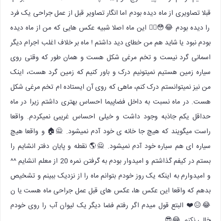
قبلا تصاویری از ماه دیده بودم اما انگار تصاویر قبل از عمل جراحی یک فرد
را دیده بودم 😂😳🤦‍♀ این ماه اصلا شبیه عکس هایی که من از ماه دیده
بودم نبود یا شاید هم من خطای دید داشتم ! ماه بر خلاف اغلب اجرام دیگر
اسمانی گرد نیست و تخم مرغی شکل هست و همان طور که وقتی روی
سیاره زمین هستیم نمیتونیم درک و باور کنیم که زمین گرد هست، اینک
من نیز نمیتوانستم درک کنم، ماهی که روی آن ایستاده ام تخم مرغی شکل
هست. در ماه نسبت به داخل فضاپیما احساس بهتری داشتم زیرا در ماه
حداقل یکم جاذبه وجود داشت و خیلی احساس غریبی نمیکردم. واقعا
راست میگویند که هیچ جا خانه ی خود آدم نمیشود. 🙅🏠 و واقعا هیچ
سیاره ای هم سیاره خود آدم نمیشود. 🙅🌎 نقطه و پایان دفتر انشایم را
بستم در کیفم گذاشتم و امیدوار بودم به گرفتن نمره 20 از معلم انشایم ^^
و امیدوارم به اینکه یک روز خودم بتوانم ماه را از نزدیک ببینم و تشخیص
بدهم که واقعا این عکس ها، عکس های قبل عمل جراحی ماه هست یا ن
😂😑❤️ البتع قول میدم اگر رفتم فضا دیگر یک لیوان آب را روی خودم
خالی نکنم. 😂😎