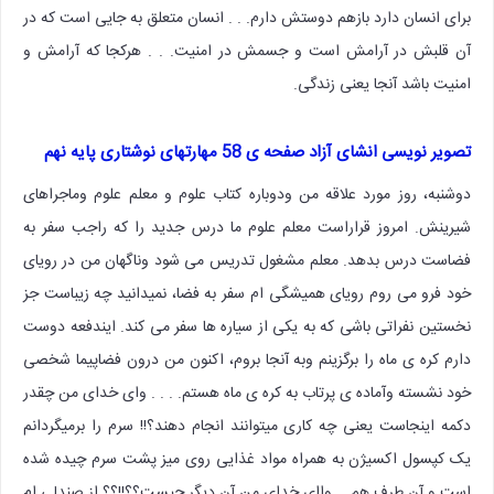
برای انسان دارد بازهم دوستش دارم. . . انسان متعلق به جایی است که در
آن قلبش در آرامش است و جسمش در امنیت. . . هرکجا که آرامش و
امنیت باشد آنجا یعنی زندگی.
تصویر نویسی انشای آزاد صفحه ی 58 مهارتهای نوشتاری پایه نهم
دوشنبه، روز مورد علاقه من ودوباره کتاب علوم و معلم علوم وماجراهای
شیرینش. امروز قراراست معلم علوم ما درس جدید را که راجب سفر به
فضاست درس بدهد. معلم مشغول تدریس می شود وناگهان من در رویای
خود فرو می روم رویای همیشگی ام سفر به فضا، نمیدانید چه زیباست جز
نخستین نفراتی باشی که به یکی از سیاره ها سفر می کند. ایندفعه دوست
دارم کره ی ماه را برگزینم وبه آنجا بروم، اکنون من درون فضاپیما شخصی
خود نشسته وآماده ی پرتاب به کره ی ماه هستم. . . . وای خدای من چقدر
دکمه اینجاست یعنی چه کاری میتوانند انجام دهند؟!! سرم را برمیگردانم
یک کپسول اکسیژن به همراه مواد غذایی روی میز پشت سرم چیده شده
است و آن طرف هم … واای خدای من آن دیگر چیست؟؟!!؟؟ از صندلی ام