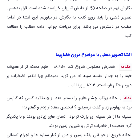
نگارش نهم در صفحه 58 از دانش آموزان خواسته شده است قرار بدهیم .
تصویر ذهنی را باید روی کتاب به نگارش در بیاوریم این انشا در ادامه
مطلب در دسترس می باشد. برای دریافت جواب ادامه مطلب را مطالعه
کنید.
انشا تصویر ذهنی با موضوع درون فضاپیما
: شمارش معکوس شروع شد. ۸،۹،۱۰،…. قلبم محکم تر از همیشه
مقدمه
خود را به جدار قفسه سینه ام می کوبد. نمیدانم چرا انقدر اضطراب بر
درونم حکم فرماست. ۱،۲،۳ و پرتاااب…
: لحظه پرتاب چشم هایم را بستم. بعد از چندثانیه کسی که کنارمن
بدنه
بود به پهلویم زد و گفت ترسیدی ؟ لبخندی معنادار زدم و گفتم نه!
سفینه ما از هر سفینه ای بزرک تر بود. انسان های زیادی بودند و با یکدیگر
گرم صحبت از خاطرات ترش و شیرین زمین بودند.
لحظه خروج از جو آبی رنگ زمین و عبور از کنار ستاره ها و اجرام آسمانی