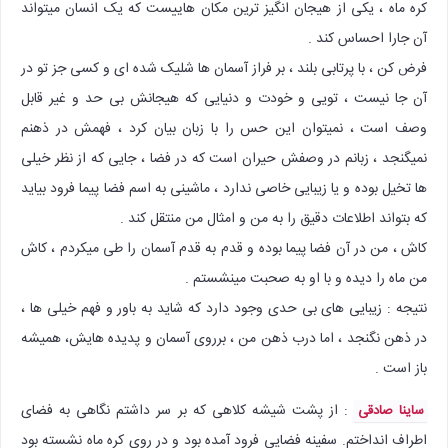
کره ماه ، یکی از هیجان انگیز ترین مکان هاییست که یک انسان میتواند
آن جارا احساس کند .
فرض کن ، با پرتابی بلند ، بر فراز آسمان ها شلیک شده ای و کسی جز تو در
آن جا نیست ، تویی و خودت و دنیایی که هیجانش بی حد و غیر قابل
وصف است ، نمیتوان این حس را با زبان بیان کرد ، فهمش در ذهنم
نمیگنجد ، زبانم در وصفش حیران است که در فضا ، جایی که از نظر خیلی
ها تخیل بوده و یا زیبایی خاصی ندارد ، ماشینی به اسم فضا پیما فرود بیاید
که بتواند اطلاعات دقیق را به من و امثال من منتقل کند .
کاش ، من در آن فضا پیما بوده و قدم به قدم آسمان را طی میکردم ، کاش
من ماه را دیده و با او به صحبت مینشستم .
نتیجه : زیبایی های بی حدی وجود دارد که شاید به باور و فهم خیلی ها ،
در ذهن نگنجد ، اما درب ذهن من ، برروی آسمان و پدیده هایش،‌ همیشه
باز است .
: از پشت شیشه کلاهی که بر سر داشتم نگاهی به فضای
ساینا صادقی
اطراف انداختم. سفینه فضایی فرود آمده بود و در روی کره ماه نشسته بود