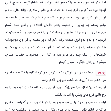
اما بدتر شد چون موجود رنگ صورتش عوض شد ،اینبار ترسیدم هیچ کس
اینجا نبود نه آغوش گرم پدرم نه حرف های دلنواز مادرم ، چاله های ماه و
نور زیبای نقره ای دوست هایم بودند تصمیم گرفتم که خودم را با محیط
وفق بدهم به بیرون از سفینه رفتم ناگهان افتادم و وقتی بلند شدم
موجوداتی از توی چاله ها بیرون میامدند و با تعجب من را نگاه میکردند
ترسیدم و بدو بدو توی سفینه رفتم ،کم کم دور سفینه پر از اون موجودات
شد در سفینه را باز کردم و کم کم به آنها دست زدم و ترسم ریخت و
خوشحال از اینکه چند روز ماموریتم در کنار این موجودات فضایی سپری
میشود روزهای دیگر را سپری کردم.
: چشمانم را در آغوش یک دیگر برده و گره افکارم را گشوده و اجازه
پریچهر
می دهم تمام آرزوها در ذهنم بی پروا قدم بزنند.
آرزوها؟ خیر! اجازه میدهم بزرگ ترین آرزویم در ذهنم قدم زده و خود را به
رخ باقی آرزوهای پیش پا افتاده بکشد.
لباس مخصوص خود را پوشیده و پایم را در فضاپیما می گذرام، لبخندی
بزرگ بر لبانم نقش بسته و با سری تکان دادن سعی در برگشت به آرزو