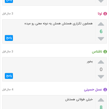

پاسخ
لونا
3 سال قبل

همشون تکراری هستش همش یه دونه معنی رو میده
6

پاسخ
ناشناس
3 سال قبل

بخور
0

پاسخ
عسل حسینی
4 سال قبل

خیلی طولانی هستش
8