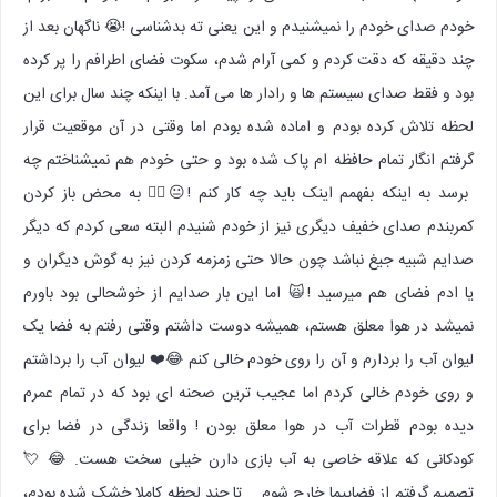
خودم صدای خودم را نمیشنیدم و این یعنی ته بدشناسی !😭 ناگهان بعد از
چند دقیقه که دقت کردم و کمی آرام شدم، سکوت فضای اطرافم را پر کرده
بود و فقط صدای سیستم ها و رادار ها می آمد. با اینکه چند سال برای این
لحظه تلاش کرده بودم و اماده شده بودم اما وقتی در آن موقعیت قرار
گرفتم انگار تمام حافظه ام پاک شده بود و حتی خودم هم نمیشناختم چه
برسد به اینکه بفهمم اینک باید چه کار کنم !😐🤷‍♀ به محض باز کردن
کمربندم صدای خفیف دیگری نیز از خودم شنیدم البته سعی کردم که دیگر
صدایم شبیه جیغ نباشد چون حالا حتی زمزمه کردن نیز به گوش دیگران و
یا ادم فضای هم میرسید !🙀 اما این بار صدایم از خوشحالی بود باورم
نمیشد در هوا معلق هستم، همیشه دوست داشتم وقتی رفتم به فضا یک
لیوان آب را بردارم و آن را روی خودم خالی کنم 😂❤️ لیوان آب را برداشتم
و روی خودم خالی کردم اما عجیب ترین صحنه ای بود که در تمام عمرم
دیده بودم قطرات آب در هوا معلق بودن ! واقعا زندگی در فضا برای
کودکانی که علاقه خاصی به آب بازی دارن خیلی سخت هست. 😂 💘
تصمیم گرفتم از فضاپیما خارج شوم … تا چند لحظه کاملا خشک شده بودم،