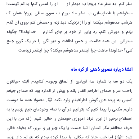
سفر کنم. به سفر ماه بروم! ب دیدار او. . . او را لمس کنم! بدانم کیست!
میخواهم با فضاپیمایی ب سفر ماه بروم ب سوی ساقی بروم! همان ک
هرشب مدهوشم میکند! او را از نزدیک دید زنم و حسش کنم بروی ان قدم
بزنم و دورش کنم، رد پایی از خود بر جای گذارم … خداوندا!؟ چگونه
میتوانی این همه عظمت و حس لطافت و دیوانگی را در یک گوی جمع
کنی؟ خداوندا ماهت چرا اینقدر مدهوشم میکند؟ چرا اینقدر زیباست
انشا درباره تصویر ذهنی از کره ماه
یک دو سه با شماره سه فریادی از اعماق وجودم کشیدم البته خیالتون
راحت سر و صدای اطرافم انقدر بلند و بیش از اندازه بود که صدای جیغم
آسیبی به پرده های گوش اطرافیانم وارد نکند 😊. معمولا همه ما دوست
داریم مکانی را پیدا کنیم که بتوانیم در آن با تمام وجودمان جیغ بزنیم یا به
اصطلاح برخی از این افراد امروزی خودمان را خالی کنیم. (که من با این
حرف مخالفم مگر انسان اشیا هست یا یک چیز پر و لبریز، که بخواد خالی
شود !😐) اما خب حالا که مکانی را پیدا کرده بودم که بتوانم داد بزنم،