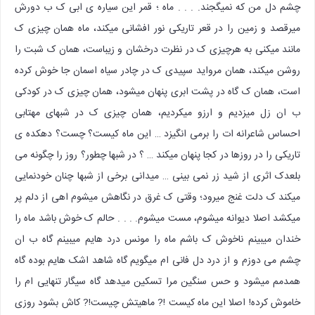
چشم دل من که نمیگجند. . . . ماه ؛ قمر این سیاره ی ابی ک ب دورش
میرقصد و زمین را در قعر تاریکی نور افشانی میکند، ماه همان چیزی ک
مانند میکنی به هرچیزی ک در نظرت درخشان و زیباست، همان ک شبت را
روشن میکند، همان مرواید سپیدی ک در چادر سیاه اسمان جا خوش کرده
است، همان ک گاه در پشت ابری پنهان میشود، همان چیزی ک در کودکی
ب ان زل میزدیم و ارزو میکردیم، همان چیزی ک در شبهای مهتابی
احساس شاعرانه ات را برمی انگیزد … این ماه کیست؟ چست؟ دهکده ی
تاریکی را در روزها در کجا پنهان میکند … ؟ در شبها چطور؟ روز را چگونه می
بلعدک اثری از شید زر نمی بینی … میدانی برخی از شبها چنان خودنمایی
میکند ک دلت غنج میرود؛ وقتی ک غرق در نگاهش میشوم اهی از دلم پر
میکشد اصلا دیوانه میشوم، مست میشوم. . . . حالم ک خوش باشد ماه را
خندان میبینم ناخوش ک باشم ماه را مونس درد هایم میبینم گاه ب ان
چشم می دوزم و از درد دل فانی ام میگویم گاه شاهد اشک هایم بوده گاه
همدمم میشود و حس سنگین مرا تسکین میدهد گاه سیگار تنهایی ام را
خاموش کرده! اصلا این ماه کیست !? ماهیتش چیست!? کاش بشود روزی