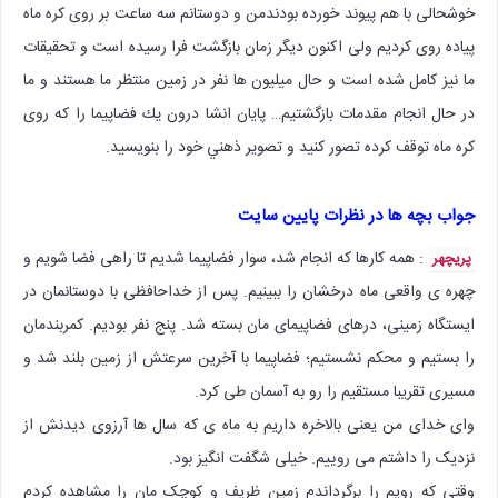
خوشحالی با هم پیوند خورده بودندمن و دوستانم سه ساعت بر روی کره ماه
پیاده روی کردیم ولی اکنون دیگر زمان بازگشت فرا رسیده است و تحقیقات
ما نیز کامل شده است و حال میلیون ها نفر در زمین منتظر ما هستند و ما
در حال انجام مقدمات بازگشتیم… پایان انشا درون يك فضاپيما را كه روی
كره ماه توقف كرده تصور كنيد و تصوير ذهني خود را بنویسيد.
جواب بچه ها در نظرات پایین سایت
: همه کارها که انجام شد، سوار فضاپیما شدیم تا راهی فضا شویم و
پریچهر
چهره ی واقعی ماه درخشان را ببینیم. پس از خداحافظی با دوستانمان در
ایستگاه زمینی، درهای فضاپیمای مان بسته شد. پنج نفر بودیم. کمربندمان
را بستیم و محکم نشستیم؛ فضاپیما با آخرین سرعتش از زمین بلند شد و
مسیری تقریبا مستقیم را رو به آسمان طی کرد.
وای خدای من یعنی بالاخره داریم به ماه ی که سال ها آرزوی دیدنش از
نزدیک را داشتم می روییم. خیلی شگفت انگیز بود.
وقتی که رویم را برگرداندم زمین ظریف و کوچک مان را مشاهده کردم