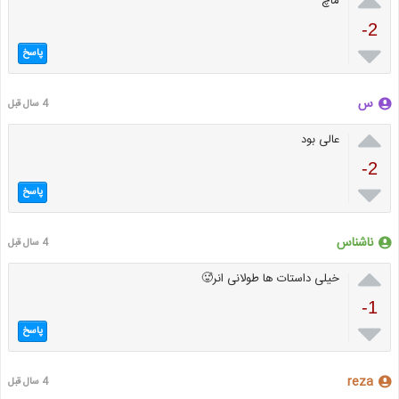
ماچ
-2

پاسخ
س
4 سال قبل

عالی بود
-2

پاسخ
ناشناس
4 سال قبل

خیلی داستات ها طولانی انر🥵
-1

پاسخ
reza
4 سال قبل