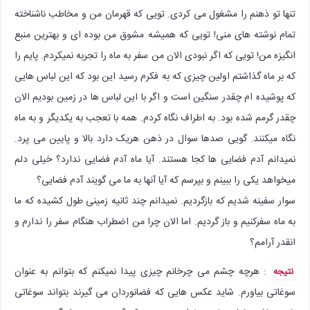
تنها تو ذهنم را مشغول می کردی. تویی که قهرمان من و مخاطب ناشناخته
تمام نوشته های منی! تویی که همیشه مشوق من بوده ای و بهترین منبع
انگیزه من! تویی که اگر نبودی الان من سفر به ماه را تجربه نمیکردم. پایم را
که بر ماه گذاشتم اولین چیزی که به فکرم رسید این بود که این لباس هایی
که پوشیده ام چقدر سنگین است و اگر با این لباس ها در زمین بودیم الان
چقدر گرمم شده بود. به اطراف نگاه کردم. همه با تعجب به یکدیگر و به ماه
نگاه میکنند. گویی صدها سوال در ذهن هریک دارد بالا و پایین می پرد.
نمیدانم آدم فضایی ها کجا هستند. آیا ماه آدم فضایی ندارد؟ خیلی دلم
میخواهد یکی را ببینم و بپرسم که آیا آنها به ما می گویند آدم فضایی؟
سوار سفینه شدیم که بازگردیم. نمیدانم چند ثانیه زمینی طول کشیده که ما
به ماه سفرکنیم و باز گردیم. اما الان چرا من اضطراب هنگام سفر را ندارم و
انقدر آرامم؟
: هرچه چشم می چرخانم چیزی پیدا نمیکنم که بتوانم به عنوان
نتیجه
سوغاتی بیاورم. شاید عکس هایی که فضانوردان می گیرند بتواند سوغاتی