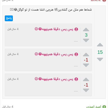
ŔƏŽÆ
4 سال قبل
شماها هم مثل من گشادین🤣 هرچی انشا هست از تو گوگل😂👌🏻
پاسخ

یس یس دقیقا همینههه😂☹️
4 سال قبل
3

....


15
یس یس دقیقا همینههه😂☹️
4 سال قبل

-1

....

یس یس دقیقا همینههه😂☹️
4 سال قبل
-1

....
امید اسدی
4 سال قبل