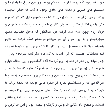
من دشوار بود نگاهی به اطراف انداختم رو به روی من چراغ ها رادار ها و
سیستم های کنترلی و دکمه های زیادی وجود داشت که خیلی پیچیده
بودند و من از آن ها اطلاعات زیادی نداشتم به همین دلیل کنجکتو شدم و
یکی را بی اختیار فشار دادم ولی ناگهان با سر به دیواره فضاپیما خوردم و
فریاد زدم چون سرم درد گرفته بود همانطور که داخل فضاپیما معلق
میچرخیدم و به این سو و آن سو میرفتم دوستانم کمکم کردند سر جایم
بنشینم و بلا فاصله مشغول بررسی رادار ها شدم چون من و دوستانم یک
تیم تحقیقاتی هستیم که قرار است به کره ماه سفر کنیم سرانجام پس از
چهار شبانه روز سفر در فضا بر روی کره ماه قدم گذاشتیم و این لحظه خیلی
شکوهمند و زیبا بود چون ما بر روی کره ای قدم گذاشتیم که صد ها هزار
سال خشک و بی روح بوده است من و دوستانم روی ماه قدم میزدیم و با
هر قدمی که بر میداشتیم نظاره گر حفره هایی بودیم که بعضا بزرگ یا
کوچک بودند بر روی این کره سرد سنگ های عجیب و غریبی پیدا میشد و
خاک ماه تقریبا یک رنگ و در همه جا خاکستری بود صدا به راحتی منتقل
نمیشد و سطح ماه مکانی خاموش و تاریک و بیصدا بود و این جا ترس و