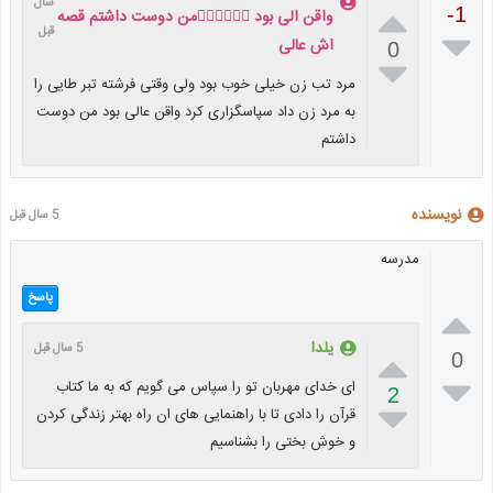
سال

-1
واقن الی بود 👍🏻👍🏻👍🏻من دوست داشتم قصه
قبل

اش عالی
0

مرد تب زن خیلی خوب بود ولی وقتی فرشته تبر طایی را
به مرد زن داد سپاسگزاری کرد واقن عالی بود من دوست
داشتم
نویسنده
5 سال قبل
مدرسه
پاسخ

یلدا
5 سال قبل

0

ای خدای مهربان تو را سپاس می گویم که به ما کتاب
2

قرآن را دادی تا با راهنمایی های ان راه بهتر زندگی کردن
و خوش بختی را بشناسیم