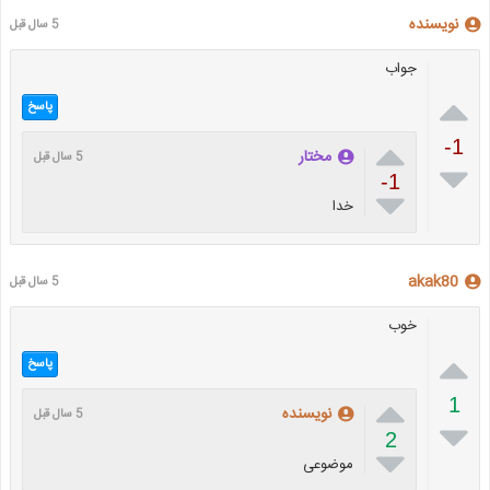
نویسنده
5 سال قبل
جواب

پاسخ

-1
مختار
5 سال قبل

-1

خدا
akak80
5 سال قبل
خوب

پاسخ

1
نویسنده
5 سال قبل

2

موضوعی