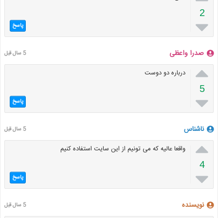
2

پاسخ
صدرا واعظی
5 سال قبل

درباره دو دوست
5

پاسخ
ناشناس
5 سال قبل

واقعا عالیه که می تونیم از این سایت استفاده کنیم
4

پاسخ
نویسنده
5 سال قبل