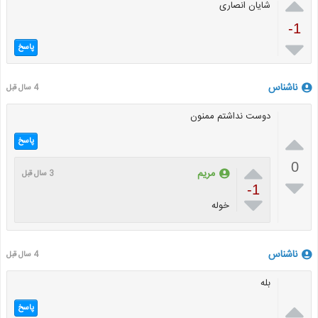

شایان انصاری
-1

پاسخ
ناشناس
4 سال قبل
دوست نداشتم ممنون

پاسخ

0
مریم
3 سال قبل

-1

خوله
ناشناس
4 سال قبل
بله

پاسخ