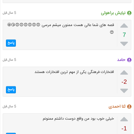
نیایش براهوئی
5 سال قبل

قصه های شما عالی هست ممنون میشم مرسی 😍😍😍😍😍😍😘🤩
😍
7

پاسخ
حامد
5 سال قبل

افتخارات فرهنگی یکی از مهم ترین افتخارات هستند
-2

پاسخ
ثنا احمدی
5 سال قبل

خیلی خوب بود من واقع دوست داشتم ممنونم
-1