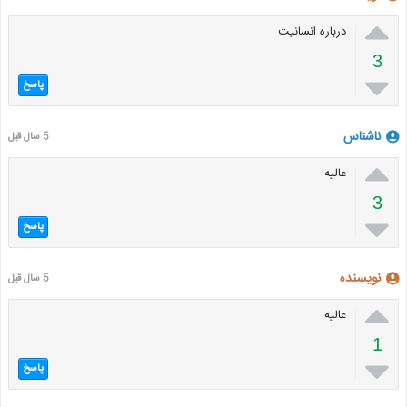

درباره انسانیت
3

پاسخ
ناشناس
5 سال قبل

عالیه
3

پاسخ
نویسنده
5 سال قبل

عالیه
1

پاسخ