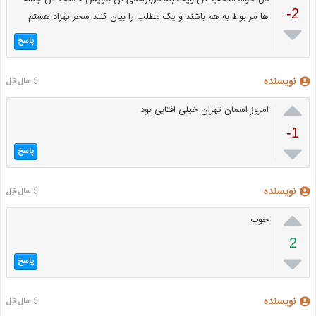
-2
ها مر بوط به هم باشند و یک مطلب را بیان کنند سحر بهزاد هستم

پاسخ
نویسنده
5 سال قبل

امروز اسمان تهران خیلی افتابی بود
-1

پاسخ
نویسنده
5 سال قبل

خوب
2

پاسخ
نویسنده
5 سال قبل