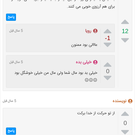
برای هم آرزوی خوبی می کنند.

پاسخ

رویا
12
5 سال قبل

-1

عااالی بود ممنون

خیلی بده
5 سال قبل
0
خیلی بد بود مال شما ولی مال من خیلی خوشگل بود

😐😐😐
نویسنده
5 سال قبل

از تو حرکت از خدا برکت
0

پاسخ