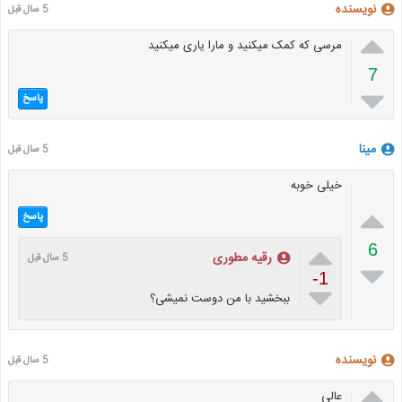
نویسنده
5 سال قبل

مرسی که کمک میکنید و مارا یاری میکنید
7

پاسخ
مینا
5 سال قبل
خیلی خوبه

پاسخ

6
رقیه مطوری
5 سال قبل

-1

ببخشید با من دوست نمیشی؟
نویسنده
5 سال قبل

عالی