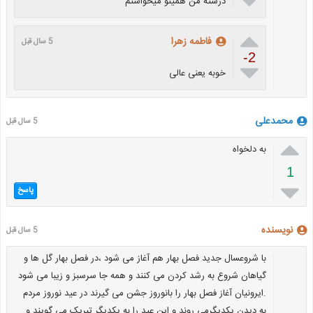

درسته من همینو میخواستم

فاطمه زهرا
5 سال قبل
-2

خوبه یعنی عالی
محمدعلی
5 سال قبل

به دلخواه
1

پاسخ
نویسنده
5 سال قبل
با شروعسال جدید فصل بهار هم آغاز می شود ،در فصل بهار گل ها و
گیاهان شروع به رشد کردن می کنند و همه جا سرسبز و زیبا می شود
.ایرونیان آغاز فصل بهار را بانوروز جشن می گیرند در عید نوروز مردم
به دیدن یکدیگرمی روند و این عید را به یکدیگر تبریک می گویند و