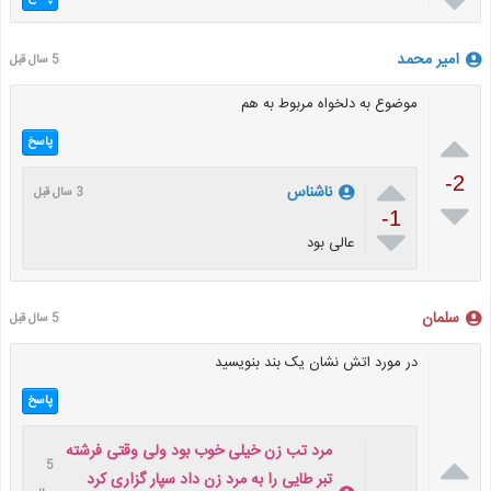

امیر محمد
5 سال قبل
موضوع به دلخواه مربوط به هم

پاسخ

-2
ناشناس
3 سال قبل

-1

عالی بود
سلمان
5 سال قبل
در مورد اتش نشان یک بند بنویسید
پاسخ
مرد تب زن خیلی خوب بود ولی وقتی فرشته

5
تبر طایی را به مرد زن داد سپار گزاری کرد