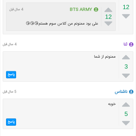

12
BTS ARMY
4 سال قبل

12

علی بود ممنونم من کلاس سوم هستم😘😘😘
ثنا
4 سال قبل

ممنونم از شما
3

پاسخ
ناشناس
5 سال قبل

خوبه
5

پاسخ