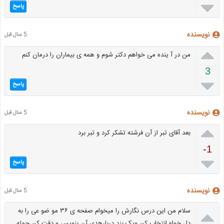

پاسخ
نویسنده
5 سال قبل

من در آ ینده می خواهم دکتر شوم و همه ی بیماران را درمان کنم
3

پاسخ
نویسنده
5 سال قبل

بعد آقای تبر از آن فرشته تشکر کرد و تبر برد
-1

پاسخ
نویسنده
5 سال قبل

سلام من این درس نگارش را میخوام صفحه ی ۳۶ مو ضو عی را به
دل خواه انتخاب کن ویک بند دربارهدی آن بنویس ۰ دقت کن جمله