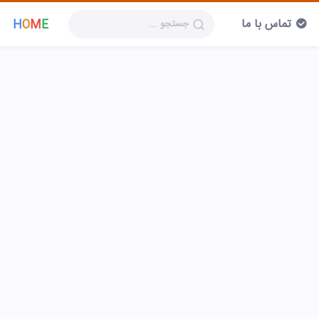
تماس با ما
H
O
M
E