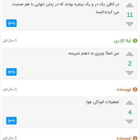

در اتاقی یک در و یک پنجره بودند که در زمان تنهایی با هم صحبت
می کردندالیسا
11

پاسخ
لیلا اژدری
5 سال قبل

من اصلاً چیزی به ذهنم نمیرسه
2

پاسخ
نویسنده
5 سال قبل

تعطیلات الودگی هوا
4

پاسخ
نویسنده
5 سال قبل