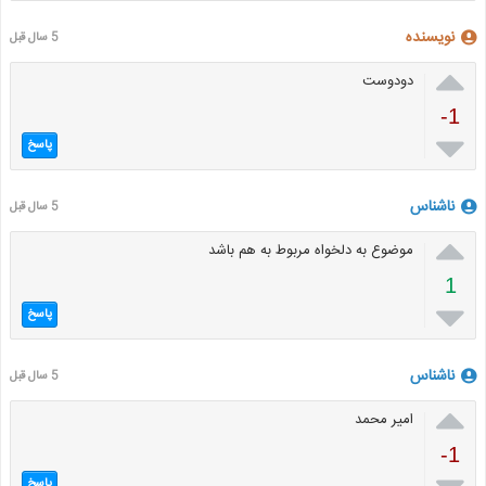
نویسنده
5 سال قبل

دودوست
-1

پاسخ
ناشناس
5 سال قبل

موضوع به دلخواه مربوط به هم باشد
1

پاسخ
ناشناس
5 سال قبل

امیر محمد
-1
پاسخ