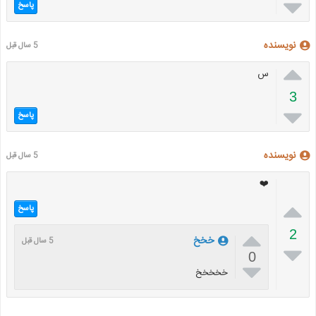

پاسخ
نویسنده
5 سال قبل

س
3

پاسخ
نویسنده
5 سال قبل
❤️

پاسخ

2
خخخ
5 سال قبل

0

خخخخخ