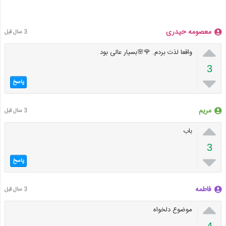
معصومه حیدری
3 سال قبل

واقعا لذت بردم. 🌹🌸بسیار عالی بود
3

پاسخ
مریم
3 سال قبل

باب
3

پاسخ
فاطمه
3 سال قبل

موضوع دلخواه
4