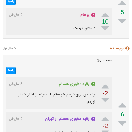

پاسخ

5
پرهام
5 سال قبل

10

داستان درخت
نویسنده
5 سال قبل
صفحه 36
پاسخ

رقیه مطوری هستم
5 سال قبل
-2
ولله من برای درسم خواستم بلد نبودم از اینترنت در


اوردم
6

رقیه مطوری هستم از تهران

5 سال قبل
-2