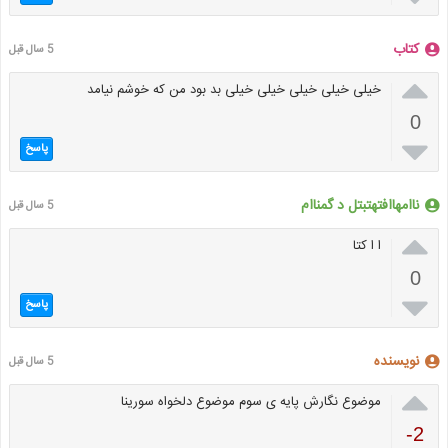
کتاب
5 سال قبل

خیلی خیلی خیلی خیلی خیلی بد بود من که خوشم نیامد
0

پاسخ
ناامهاافتهتبتل د گمناام
5 سال قبل

ا ا کتا
0

پاسخ
نویسنده
5 سال قبل

موضوع نگارش پایه ی سوم موضوع دلخواه سورینا
-2