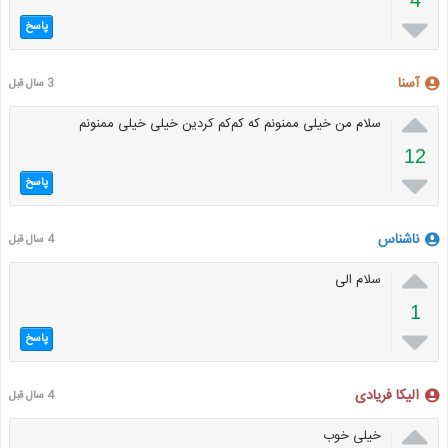

پاسخ
آسنا
3 سال قبل

سلام من خیلی ممنونم که کم‌کم کردین خیلی خیلی ممنونم
12

پاسخ
ناشناس
4 سال قبل

سلام الی
1

پاسخ
الیکا فریادی
4 سال قبل

خیلی خوب