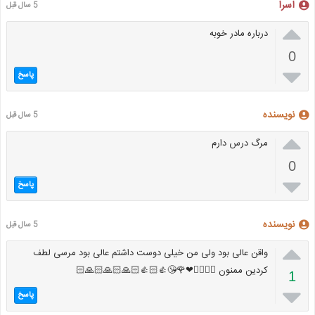
اسرا
5 سال قبل

درباره مادر خوبه
0

پاسخ
نویسنده
5 سال قبل

مرگ درس دارم
0

پاسخ
نویسنده
5 سال قبل

واقن عالی بود ولی من خیلی دوست داشتم عالی بود مرسی لطف
کردین ممنون 👌🏻👍🏻❤🌹😘👍🏻👍🏻🙏🏻🙏🏻🙏🏻
1

پاسخ