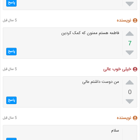

پاسخ
نویسنده
5 سال قبل

فاطمه هستم ممنون که کمک کردین
7

پاسخ
خیلی خوب عالی
5 سال قبل

من دوست داشتم عالی
0

پاسخ
نویسنده
5 سال قبل
سلام