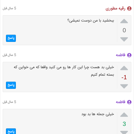
رقیه مطوری
5 سال قبل

ببخشید با من دوست نمیشی؟
0

پاسخ
فاطمه
5 سال قبل

خیلی بد هست چرا این کار ها رو می کنید واقعا که می خواین که
بسته تمام کنیم
-1

پاسخ
فاطمه
5 سال قبل

خیلی جمله ها بد بود
3

پاسخ