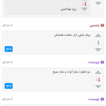

-1

زیرا تهاکنحن
یاسمین
5 سال قبل

پیام خیلی ازار دهنده هستش
1

پاسخ
نویسنده
5 سال قبل

دو تفاوت نماز آیات و نماز صبح
-1

پاسخ
نویسنده
5 سال قبل