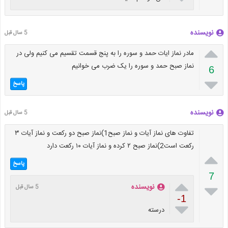
نویسنده
5 سال قبل

مادر نماز ایات حمد و سوره را به پنج قسمت تقسیم می کنیم ولی در
نماز صبح حمد و سوره را یک ضرب می خوانیم
6

پاسخ
نویسنده
5 سال قبل
تفاوت های نماز آیات و نماز صبح1)نماز صبح دو رکعت و نماز آیات ۳
رکعت است2)نماز صبح ۲ کرده و نماز آیات ۱۰ رکعت دارد

پاسخ
7


نویسنده
5 سال قبل
-1

درسته