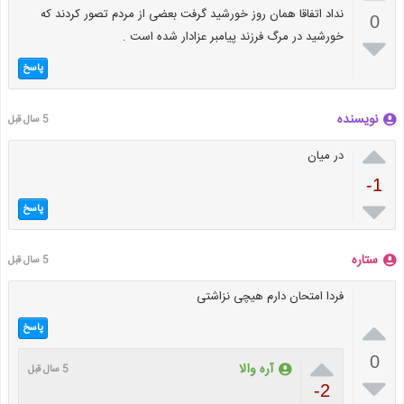
نداد اتفاقا همان روز خورشيد گرفت بعضى از مردم تصور كردند كه
0
خورشيد در مرگ فرزند پيامبر عزادار شده است .

پاسخ
نویسنده
5 سال قبل

در میان
-1

پاسخ
ستاره
5 سال قبل
فردا امتحان دارم هیچی نزاشتی

پاسخ

0
آره والا
5 سال قبل

-2