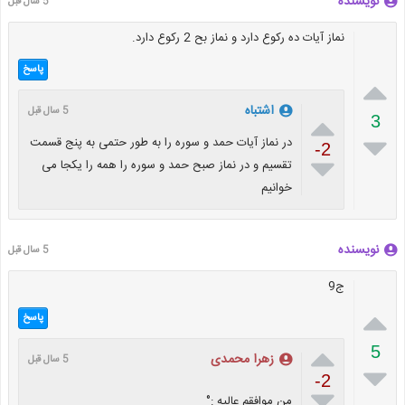
نویسنده
5 سال قبل
نماز آیات ده رکوع دارد و نماز بح 2 رکوع دارد.
پاسخ

اشتباه
5 سال قبل

3

در نماز آیات حمد و سوره را به طور حتمی به پنج قسمت
-2

تقسیم و در نماز صبح حمد و سوره را همه را یکجا می
خوانیم
نویسنده
5 سال قبل
ج9

پاسخ

5
زهرا محمدی
5 سال قبل

-2

من موافقم عاليه :°