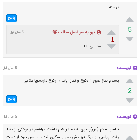
درسته

پاسخ

5
برو به سر اصل مطلب 🤓
5 سال قبل

-1

سنا برو بابا
نویسنده
5 سال قبل

باسلام نماز صبح ۲ رکوع و نماز ایات ۱۰ رکوع داردمهیا غلامی
2

پاسخ
نویسنده
5 سال قبل
پيامبر اسلام (ص)پسرى به نام ابراهيم داشت ابراهيم در كودكى از دنيا

رفت ،پيامبى از مرگ فرزندش بسيار غمگين شد ، اما صبر خود از دست