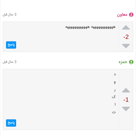
معاون
3 سال قبل

ههههههههههههه ههههههههههههه
-2

پاسخ
حمزه
3 سال قبل
د
و

ر
ک
-1
ا

ت
پاسخ