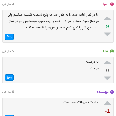
اسرا
4 سال قبل

ما در نماز آیات حمد را به طور حتم به پنج قسمت تقسیم میکنیم ولی
در نماز صبح حمد و سوره را همه را یک ضرب میخوانیم ولی در نماز
9
آیات این کار را نمی کنیم حمد و سوره را تقسیم میکنیم

پاسخ
هلیا
5 سال قبل

نه درست
نیست
0

پاسخ
نویسنده
5 سال قبل

ایکدیتیدسهیلثتسخسرسث
-1