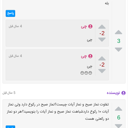
بله
پاسخ

چی
4 سال قبل

-2

چی
3


چی
4 سال قبل
-2
چی

😯😯😯
نویسنده
5 سال قبل

تفاوت نماز صبح و نماز آیات چیست؟نماز صبح در رکوع دارد ولی نماز
آیات ۱۰ رکوع داردشباهت نماز صبح و نماز آیات را بنویسید؟هر دو نماز
6
دو رکعتی هست
