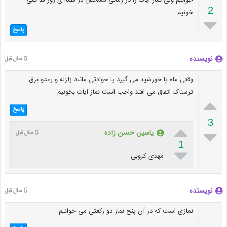
2
خونیم

پاسخ
نویسنده
5 سال قبل
وقتی ماه یا خورشید می گیرد یا حوادثی مانند زلزله و رعدو برق
ترسناک اتفاق می افتد واجب است نماز ایات بخونیم

پاسخ
3


یاسین حسن زاده
5 سال قبل
1

مهدی کروبی
نویسنده
5 سال قبل
نمازی است که در آن پنج نماز دو رکعتی می خوانیم