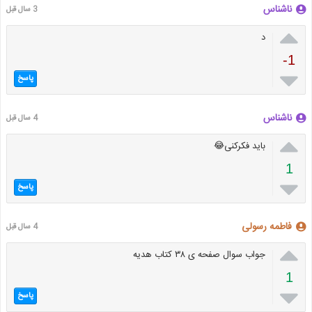
ناشناس
3 سال قبل

د
-1

پاسخ
ناشناس
4 سال قبل

باید فکرکنی😂
1

پاسخ
فاطمه رسولی
4 سال قبل

جواب سوال صفحه ی ۳۸ کتاب هدیه
1

پاسخ