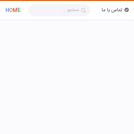
تماس با ما
H
O
M
E