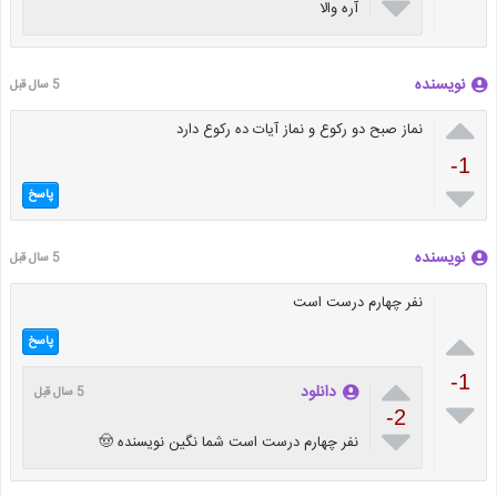

آره والا
نویسنده
5 سال قبل

نماز صبح دو رکوع و نماز آیات ده رکوع دارد
-1

پاسخ
نویسنده
5 سال قبل
نفر چهارم درست است

پاسخ

-1
دانلود
5 سال قبل

-2

نفر چهارم درست است شما نگین نویسنده 🤠