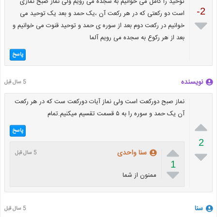
توحید را کامل می خوانیم به سجده می رویم ولی نماز صبح نمازی
-2
است دو رکعتی که در هر رکعت آن ،یک حمد و بعد یک توحید می

خوانیم در رکعت دوم بعد از سوره ی حمد و توحید قنوت می خوانیم و
بعد از هر رکوع به سجده می رویم آلما
پاسخ
نویسنده
5 سال قبل
نماز صبح دورکعت است ولی نماز آیات دورکعت ست که در هر رکعت
آن یک حمد و سوره را به ۵ قسمت تقسیم میکنیم.تمام

پاسخ
2


سنا واحدی
5 سال قبل
1

ممنون از شما
سنا
5 سال قبل