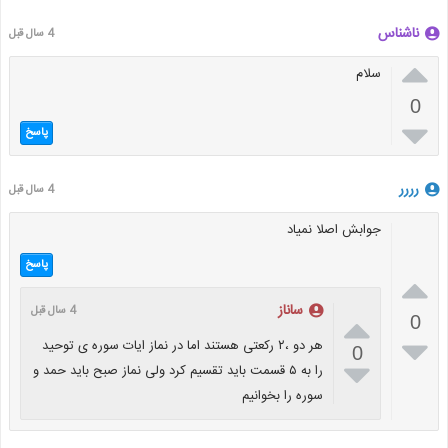
ناشناس
4 سال قبل

سلام
0

پاسخ
رررر
4 سال قبل
جوابش اصلا نمیاد
پاسخ

ساناز
4 سال قبل

0

هر دو ،۲ رکعتی هستند اما در نماز ایات سوره ی توحید
0

را به ۵ قسمت باید تقسیم کرد ولی نماز صبح باید حمد و
سوره را بخوانیم