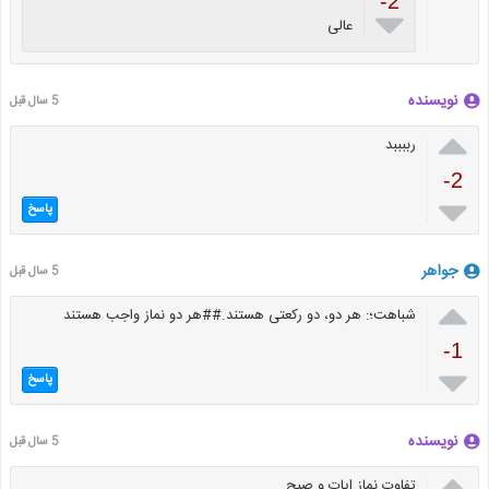
-2

عالی
نویسنده
5 سال قبل

رببببد
-2

پاسخ
جواهر
5 سال قبل

شباهت؛: هر دو، دو رکعتی هستند.##هر دو نماز واجب هستند
-1

پاسخ
نویسنده
5 سال قبل

تفاوت نماز ایات و صبح