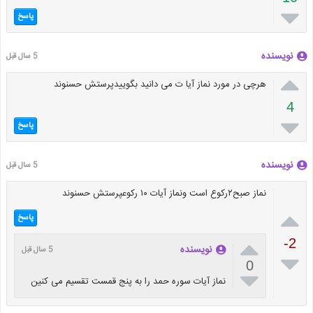

پاسخ
نویسنده
5 سال قبل

هرچی در مورد نماز آیا ت می دانید بگوییدپرستش حسنوند
4

پاسخ
نویسنده
5 سال قبل
نماز صبح۲رکوع است ونماز آیات ۱۰ رکوعپرستش حسنوند

پاسخ

-2
نویسنده
5 سال قبل

0

نماز آیات سوره حمد را به پنج قمست تقسیم می کنین