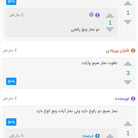

پاسخ

1
🤠
5 سال قبل

1

دو نماز پنج رکعتی
شایان پیربادی
5 سال قبل

تفاوت نماز صبح وآیات
3

پاسخ
نویسنده
5 سال قبل
نماز صبح دو رکوع دارد ولی نماز آیات پنج کوع دارد

پاسخ

1
درست
5 سال قبل