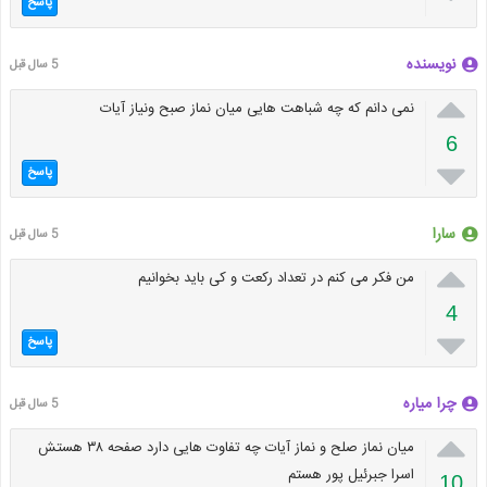
پاسخ
نویسنده
5 سال قبل

نمی دانم که چه شباهت هایی میان نماز صبح ونیاز آیات
6

پاسخ
سارا
5 سال قبل

من فکر می کنم در تعداد رکعت و کی باید بخوانیم
4

پاسخ
چرا میاره
5 سال قبل

میان نماز صلح و نماز آیات چه تفاوت هایی دارد صفحه ۳۸ هستش
اسرا جبرئیل پور هستم
10