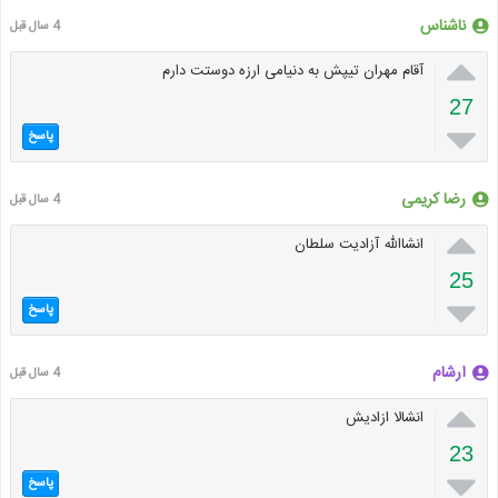
ناشناس
4 سال قبل

آقام مهران تیپش به دنیامی ارزه دوستت دارم
27

پاسخ
رضا کریمی
4 سال قبل

انشاالله آزادیت سلطان
25

پاسخ
ارشام
4 سال قبل

انشالا ازادیش
23

پاسخ