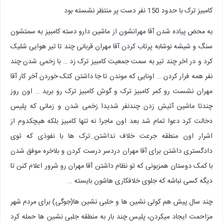
کامبیز ترک با حدود 150 نفر دست پر منتظر نشسته بود
به محض پیاده شدن آقا مهرانشون از ماشین دارو دسته کامبیز به سمتشون
سنگ و شیشه نوشابه پرتاب کردن آقا مهران قربانی چند تا تیر هوایی شلیک
کرد و در اخر چند تیر به سمت جمعیت کامبیز ترک زد … با زخمی شدن چند
نفر همه فرار کردن … اونایی که موندن تا جا داشتن کتک خوردن آخر کار آقا
مهران نشست رو کمر کامبیز ترک و گوش کامبیز ترک رو برید … اون روز
چندتا ماشین آتیش زدن چندنفر شدیدا زخمی شدن و زمانی که پلیس
دخالت کرد دعوا تمام شد بعد اون ماجرا نه تنها کامبیز بلکه هیچکدوم از
اشرار اون منطقه جرعت خلاف نداشتن..ترک ها با نفوذی که توی
دادگستری داشتن برای آقا مهران دردسر درست کردن و بلاخره موفق شدن
با کمک دوستان همزبونی که تو نظام داشتن آقا مهران رو شرور اعلام کنن تا
دیگه کسی نباشه که جلوی خلافکاری هاشون بایسته …
چند سال پیش هم کولی نشین ها و حلبی نشین ها(جوگی) برای مردم شهر
مزاحمت ایجاد میکردن، پلیس چند بار به منطقه جلبی نشین ها حمله کرد