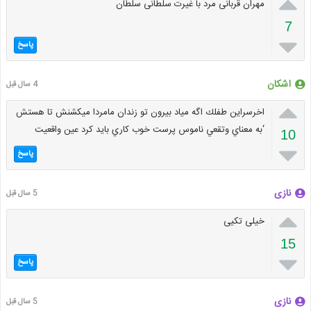

مهران قربانی مرد با غیرت سلطانی سلطان
7

پاسخ
اشكان
4 سال قبل

اخرسراين طفلك اگه مياد بيرون تو زندان مامردا ميكشنش تا هستش
‘به معناي وتقعي ناموس پرست خوب كاري بايد كرد عين واقعيت
10

پاسخ
نازی
5 سال قبل

خیلی تکیی
15

پاسخ
نازی
5 سال قبل