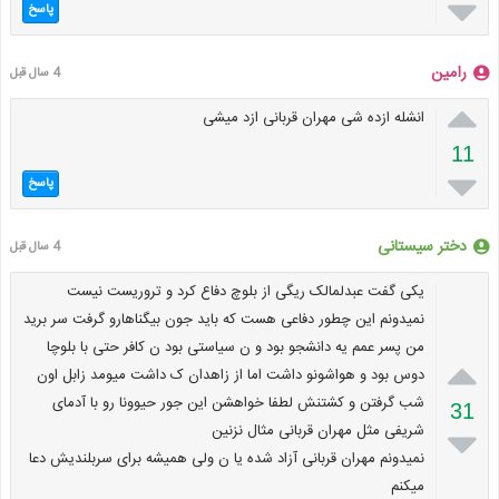

پاسخ
رامین
4 سال قبل

انشله ازده شی مهران قربانی ازد میشی
11

پاسخ
دختر سیستانی
4 سال قبل
یکی گفت عبدلمالک ریگی از بلوچ دفاع کرد و تروریست نیست
نمیدونم این چطور دفاعی هست که باید جون بیگناهارو گرفت سر برید
من پسر عمم یه دانشجو بود و ن سیاستی بود ن کافر حتی با بلوچا

دوس بود و هواشونو داشت اما از زاهدان ک داشت میومد زابل اون
شب گرفتن و کشتنش لطفا خواهشن این جور حیوونا رو با آدمای
31
شریفی مثل مهران قربانی مثال نزنین

نمیدونم مهران قربانی آزاد شده یا ن ولی همیشه برای سربلندیش دعا
میکنم