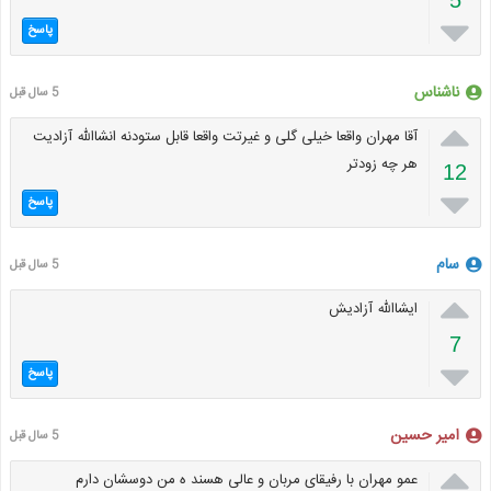
5

پاسخ
ناشناس
5 سال قبل

آقا مهران واقعا خیلی گلی و غیرتت واقعا قابل ستودنه انشاالله آزادیت
هر چه زودتر
12

پاسخ
سام
5 سال قبل

ایشاالله آزادیش
7

پاسخ
امیر حسین
5 سال قبل

عمو مهران با رفیقای مربان و عالی هسند ه من دوسشان دارم