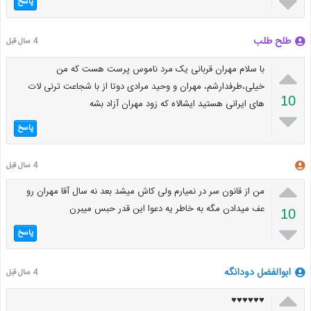

پاسخ
طلح طلب
4 سال قبل

با سلام مهران قربانی یک مرد ناموس پرست هست که من
خیلی،طرفدارشم، مهران و وحید مرادی دوتا از با شجاعت ترنی لات
10
های ایرانی هستید ایشالاه که زود مهران آزاد بشه

پاسخ
4 سال قبل

من از قانون سر در نمیارم ولی کاش میشد بعد نه سال آقا مهران رو
عف میدادن مگه به خاطر یه دعوا این قدر حبس میبرن
10

پاسخ
ابوالفضل دودانگه
4 سال قبل

♥️♥️♥️♥️♥️♥️