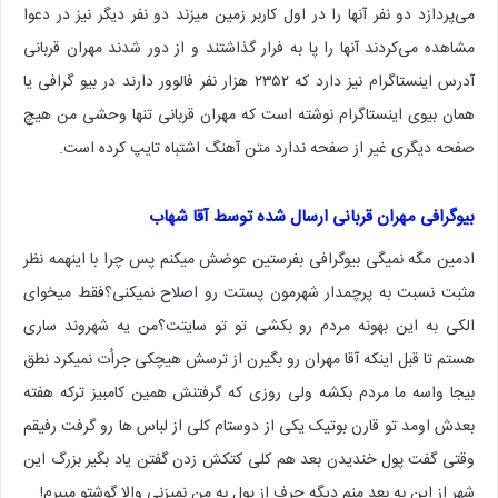
می‌پردازد دو نفر آنها را در اول کاربر زمین میزند دو نفر دیگر نیز در دعوا
مشاهده می‌کردند آنها را پا به فرار گذاشتند و از دور شدند مهران قربانی
آدرس اینستاگرام نیز دارد که ۲۳۵۲ هزار نفر فالوور دارند در بیو گرافی یا
همان بیوی اینستاگرام نوشته است که مهران قربانی تنها وحشی من هیچ
صفحه دیگری غیر از صفحه ندارد متن آهنگ اشتباه تایپ کرده است.
بیوگرافی مهران قربانی ارسال شده توسط آقا شهاب
ادمین مگه نمیگی بیوگرافی بفرستین عوضش میکنم پس چرا با اینهمه نظر
مثبت نسبت به پرچمدار شهرمون پستت رو اصلاح نمیکنی؟فقط میخوای
الکی به این بهونه مردم رو بکشی تو تو سایتت؟من یه شهروند ساری
هستم تا قبل اینکه آقا مهران رو بگیرن از ترسش هیچکی جراُت نمیکرد نطق
بیجا واسه ما مردم بکشه ولی روزی که گرفتنش همین کامبیز ترکه هفته
بعدش اومد تو قارن بوتیک یکی از دوستام کلی از لباس ها رو گرفت رفیقم
وقتی گفت پول خندیدن بعد هم کلی کتکش زدن گفتن یاد بگیر بزرگ این
شهر از این به بعد منم دیگه حرف از پول به من نمیزنی والا گوشتو میبرم!