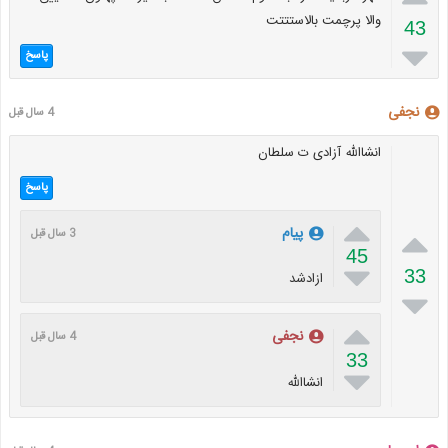
والا پرچمت بالاستتتت
43

پاسخ
نجفی
4 سال قبل
انشاالله آزادی ت سلطان
پاسخ


پیام
3 سال قبل
45

33
ازادشد


نجفی
4 سال قبل
33

انشاالله