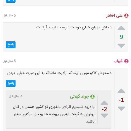
علی افشار
5 سال قبل

داداش مهران خیلی دوست داریم ب اومید آزادیت
9

پاسخ
شهاب
5 سال قبل
دسخوش کاکو مهران ایشالله ازادیت ماشالله به این غیرت خیلی مردی
پاسخ

جواد گیلانی
4 سال قبل

-1

با درود شنیدیم افرادی بانفوزی تو کشور هستن در قبال
-2

پولهای هنگوفت اینجور پرونده ها رو حل میکنن.موفق
باشید