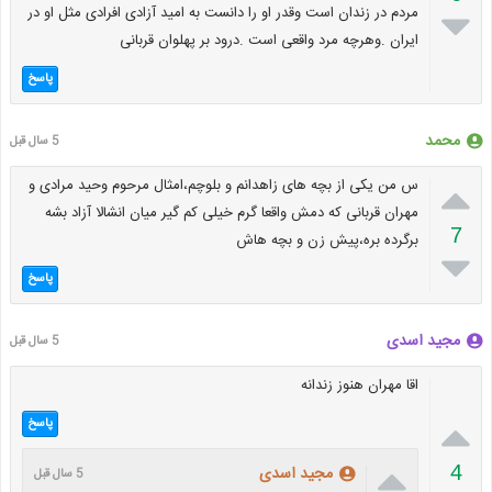
مردم در زندان است وقدر او را دانست به امید آزادی افرادی مثل او در

ایران .وهرچه مرد واقعی است .درود بر پهلوان قربانی
پاسخ
محمد
5 سال قبل

س من یکی از بچه های زاهدانم و بلوچم،امثال مرحوم وحید مرادی و
مهران قربانی که دمش واقعا گرم خیلی کم گیر میان انشالا آزاد بشه
7
برگرده بره،پیش زن و بچه هاش

پاسخ
مجید اسدی
5 سال قبل
اقا مهران هنوز زندانه

پاسخ

4
مجید اسدی
5 سال قبل