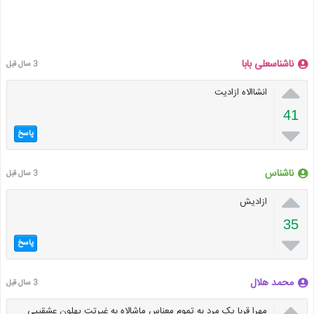
ناشناسعلی بابا
3 سال قبل

انشاالاه ازادیت
41

پاسخ
ناشناس
3 سال قبل

ازادیش
35

پاسخ
محمد هلال
3 سال قبل

مهرا قربا یک مرد به تموم معناس ماشالاه به غیرتت پهلون عشقییی