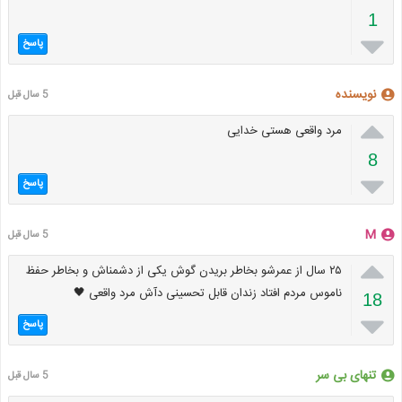
1

پاسخ
نویسنده
5 سال قبل

مرد واقعی هستی خدایی
8

پاسخ
M
5 سال قبل

۲۵ سال از عمرشو بخاطر بریدن گوش یکی از دشمناش و بخاطر حفظ
ناموس مردم افتاد زندان قابل تحسینی دآش مرد واقعی 🖤
18

پاسخ
تنهای بی سر
5 سال قبل