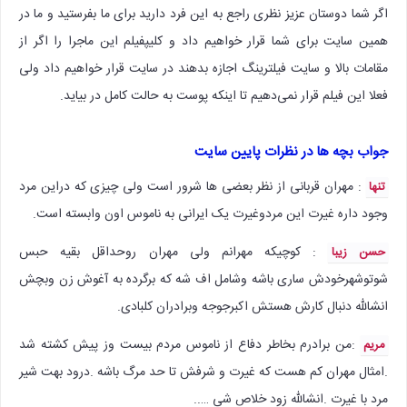
اگر شما دوستان عزیز نظری راجع به این فرد دارید برای ما بفرستید و ما در
همین سایت برای شما قرار خواهیم داد و کلیپفیلم این ماجرا را اگر از
مقامات بالا و سایت فیلترینگ اجازه بدهند در سایت قرار خواهیم داد ولی
فعلا این فیلم قرار نمی‌دهیم تا اینکه پوست به حالت کامل در بیاید.
جواب بچه ها در نظرات پایین سایت
: مهران قربانی از نظر بعضی ها شرور است ولی چیزی که دراین مرد
تنها
وجود داره غیرت این مردوغیرت یک ایرانی به ناموس اون وابسته است.
: کوچیکه مهرانم ولی مهران روحداقل بقیه حبس
حسن زیبا
شوتوشهرخودش ساری باشه وشامل اف شه که برگرده به آغوش زن وبچش
انشالله دنبال کارش هستش اکبرجوجه وبرادران کلبادی.
:‌من برادرم بخاطر دفاع از ناموس مردم بیست وز پیش کشته شد
مریم
.امثال مهران کم هست که غیرت و شرفش تا حد مرگ باشه .درود بهت شیر
مرد با غیرت .انشالله زود خلاص شی …..