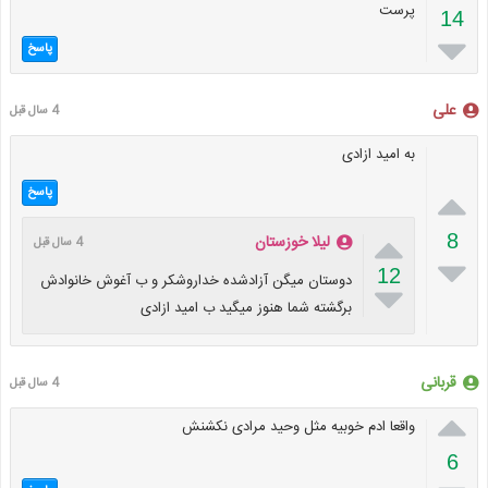
پرست
14

پاسخ
علی
4 سال قبل
به امید ازادی

پاسخ

8
لیلا خوزستان
4 سال قبل

12
دوستان میگن آزادشده خداروشکر و ب آغوش خانوادش

برگشته شما هنوز میگید ب امید ازادی
قربانی
4 سال قبل

واقعا ادم خوبیه مثل وحید مرادی نکشنش
6