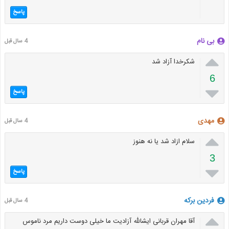
پاسخ
بی نام
4 سال قبل

شکرخدا آزاد شد
6

پاسخ
مهدی
4 سال قبل

سلام ازاد شد یا نه هنوز
3

پاسخ
فردین برکه
4 سال قبل

آقا مهران قربانی ایشالله آزادیت ما خیلی دوست داریم مرد ناموس