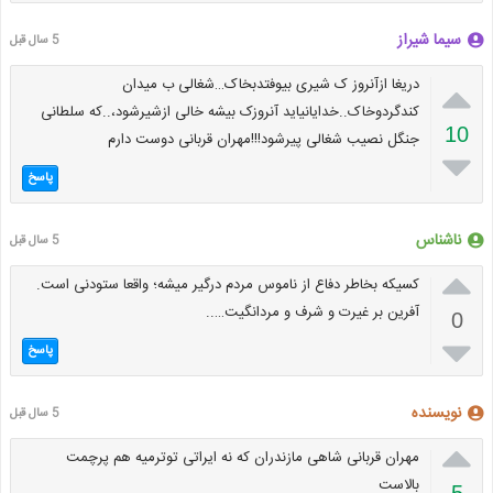
سیما شیراز
5 سال قبل

دریغا ازآنروز ک شیری بیوفتدبخاک…شغالی ب میدان
کندگردوخاک..خدایانیاید آنروزک بیشه خالی ازشیرشود،..که سلطانی
10
جنگل نصیب شغالی پیرشود!!!مهران قربانی دوست دارم

پاسخ
ناشناس
5 سال قبل

کسیکه بخاطر دفاع از ناموس مردم درگیر میشه؛ واقعا ستودنی است.
آفرین بر غیرت و شرف و مردانگیت…..
0

پاسخ
نویسنده
5 سال قبل

مهران قربانی شاهی مازندران که نه ایراتی توترمیه هم پرچمت
بالاست