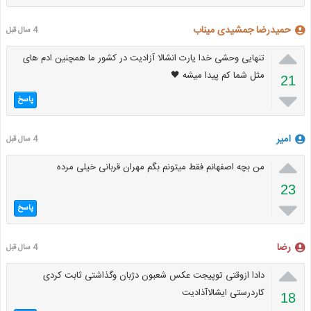
حمیدرضا جمشیدی میناب
4 سال قبل

تنهایی وحشی خدا یارت انشالا آزادیت در کشور ما همچنین ادم های
مثل شما کم پیدا میشه 🖤
21

پاسخ
امیر
4 سال قبل

من بچه اصفهانم فقط میتونم بگم مهران قربانی خیلی مرده
23

پاسخ
رضا
4 سال قبل

دادا ازوقتی توپیجت عکس شعبون دژبان وگذاشتی ثابت کردی
کاردرستی ایشالاآذادیت
18