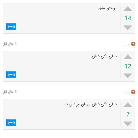

مرامتو عشق
14

پاسخ
....
5 سال قبل

خیلی تکی داش
12

پاسخ
....
5 سال قبل

خیلی تکی داش مهران عزت زیاد
7

پاسخ