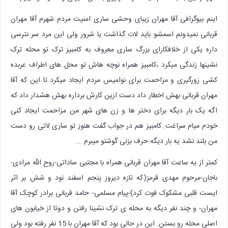
اینم بیوگرافی آقا مهران زیبای وحشی ساری امنیت مردم شهرم آقا مهران
قربانی نمیدونم اسمشو باید لات گذاشت یا شرور ولی این مرد سر نترسی
داره یکی از خلافکارای بزرگ ساری معروف به کامبیز ترک تو محله ترک
نشینها زندگی میکرد ،کامبیز همراه نوچه هاش تو محل های اطراف عربده
کشی زورگیری و مزاحمت برای نوامیس مردم ایجاد میکرد تا این که آقا
مهران قربانی بهش اخطار داد دست ازین کارش برداره بهش هشدار داد که
اگه یک بار دیگه برای دختر ها و زن های شهر من مزاحمت ایجاد کنی
خودم میام سراغت..کامبیز هم در جواب گفت هنوز تو ساری لاتی رو دست
من بلند نشد یه بار دیگه حرف بزنی گوشتو میبرم ….
کمتر از یه ساعت آقا مهران قربانی همراه با مجتبی ساداتی-روح الله مرادی-
باجان-مرحوم مهدی قرمز(که تازه دیروز پنجم اسفند نود و شش بر اثر
ایست قلبی مشکوک فوت کرد)-پیام مسلمی- حامد قربانی برادر کوچک آقا
مهران- و چند نفر دیگه به محله ی ترک نشینا رفتن و دوتا از خیابون های
اصلی محله رو بستن. این در حالی بود که آقا مهران با 15 نفر رفته بود ولی