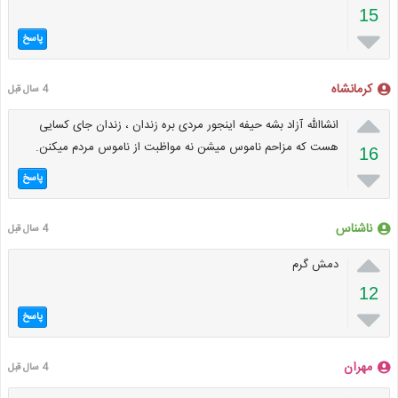
15

پاسخ
کرمانشاه
4 سال قبل

انشاالله آزاد بشه حیفه اینجور مردی بره زندان ، زندان جای کسایی
هست که مزاحم ناموس میشن نه مواظبت از ناموس مردم میکنن.
16

پاسخ
ناشناس
4 سال قبل

دمش گرم
12

پاسخ
مهران
4 سال قبل