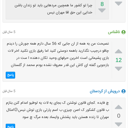

8
چرا تو کشور ما همچین مردهایی باید تو زندان باشن

خدایی این حق اقا مهران نیس
ناشناس
5 سال قبل
نصیحت من به همه از ان جایی که 56 سال دارم همه جورش را دیدم

چاقو درجیب نگذارید باهمه دوستی کنید اما رفیق بازی نکنید اخر لات
بازی پشیمانی است اخرین حرفهای وحید تکان دهنده ا ست در
12
بازجویی گفته ای کاش این قدر معروف نشده بودم محمد از گلستان

پاسخ
درویش از کردستان
5 سال قبل

چ فایده .کجای قانون نوشتن ک بجای یه لات یه لوطیو اعدام کنن.بنازم
ب قانون کشکور ک اصن چیزی ب اسم پارتی بازی توش نیس😕امثال
0
مهران تا زنده هستن باید پشتش وایساد بعده مرگ چ سود

پاسخ