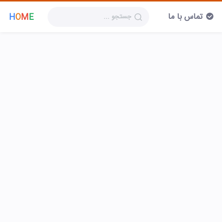
تماس با ما
H
O
M
E