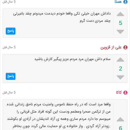
همتا
5 سال قبل

داداش مهران خیلی تکی واقعا خودم دیدمت میدونم چقد باغیرتی
چقد مردی دمت گرم
5

پاسخ
علی از قزوین
5 سال قبل

سلام.داش.مهران.مرد.مردم.عزیز.پیگیر.کارش.باشید
2

پاسخ
کاکا
5 سال قبل
واقعا مرد است که در راه حفظ ناموس وامنیت مردم ناحق زندانی شده.
من از ترکمن صحرا ومعلمم ودست این گونه افراد مثل قربانی را

میبوسم جا دارد مردم ساری وهمه ی آزاد اندیشان در آزادی او بکوشند
.زودتر آزاد گردی . واز خانواده ی او حمایت مالی گردد چون بخاطر
6