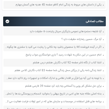
یکی از داستان های مربوط به زندگی امام کاظم صفحه 45 هدیه های آسمان چهارم
مطالب تصادفی
آیا شایعه دستمزدهای نجومی بازیگران سریال پایتخت ۵ حقیقت دارد
آیا مرگ حسین رضازاده حقیقت دارد ؟
اگر در آینده فروشنده کالا یا محصولی باشید چه نکاتی را رعایت می کنید با مشتری ها چگونه رفتار می کنید صفحه 36 مطالعات اجتماعی هفتم
امام حسین در این مکان به شهادت رسید ؟ بازی خواستگاری جواب پاسخ
انشا کتاب از نگاه ناشر صفحه 92 کتاب نگارش هشتم درس هشتم
انشا زندگی نامه یکی از بزرگان محل زندگی شما صفحه 83 کتاب نگارش کلاس هفتم
با توجه به این آیه چرا قرآن بر اقتدار نظامی و تدارک امکانات و تجهیزات رزم تاکید دارد صفحه 14 آمادگی دفاعی دهم
برای حل مشکل کم رویی یا گستاخی چه باید کرد صفحه 39 فارسی هشتم
بدنه اصلی مقاله جنبه های ادبی در تاریخ بیهقی را بخوانید انسجام و پیوستگی بندها را تحلیل کنید صفحه 87 نگارش دوازدهم
برنامه های قابل استفاده در موسسات و سازمان های که در امور اوقات فراعت فعالیت می کنند صفحه 74 هدیه های آسمان ششم