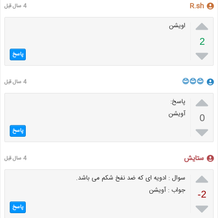
R.sh
4 سال قبل

اویشن
2

پاسخ
😊😊😊
4 سال قبل

پاسخ:
آویشن
0

پاسخ
ستایش
4 سال قبل

سوال : ادویه ای که ضد نفخ شکم می باشد.
جواب : آویشن
-2

پاسخ