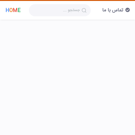
تماس با ما
H
O
M
E