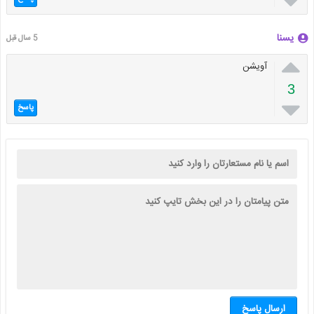

یسنا
5 سال قبل

آویشن
3

پاسخ
ارسال پاسخ