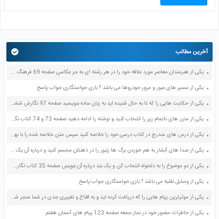
آخرین مطالب
یکی از هنرمندان معاصر مورد علاقه خود را در هر رشته ای به جز عکاسی صفحه 69 فرهنگ و هنر نهم
یکی از مسیر های عبور و مرور خودروها می باشد ؟ بازی خواستگاری جواب پاسخ
یکی از حکایت هایی را که تا به حال شنیده اید به زبان ساده بنویسید صفحه 97 نگارش ششم دبستان
یکی از متن های ناتمام زیر را انتخاب کنید و نوشته را ادامه دهید صفحه 73 و 74 کتاب نگارش فارسی پنجم دبستان
یکی از درس های مندرج در کتاب درسی خود را خلاصه کنید سپس متن خلاصه شده را با بهره گیری از روش های دسته بندی نمودار جدول نقشه مفهومی نشان دهید صفحه 118 نگارش یازدهم
یکی از صدا های آبشار به هم خوردن برگ ها زنبور را در ذهنتان مجسم کنید و درباره آن یک بند بنویسید صفحه 11 نگارش پنجم
یکی از دو موضوع را به دلخواه انتخاب کن و یک بند درباره آن بنویس صفحه 35 کتاب نگارش فارسی سوم
یکی از وسایل نقلیه می باشد ؟ بازی خواستگاری جواب پاسخ
یکی از موثرترین پیام هایی را که دریافت کرده اید و به اقناع و تغییری جدی در شما منجر شده است برسی کنید و علت این تاثیر گذاری قابل توجه را بنویسید صفحه 52 تفکر و سواد رسانه ای دهم
یکی از خاطرات حضور خود در نماز جمعه صفحه 123 پیام های آسمان هفتم