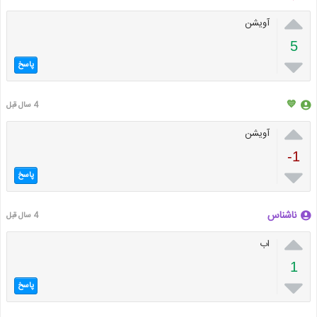

آویشن
5

پاسخ
💙
4 سال قبل

آویشن
-1

پاسخ
ناشناس
4 سال قبل

اب
1

پاسخ