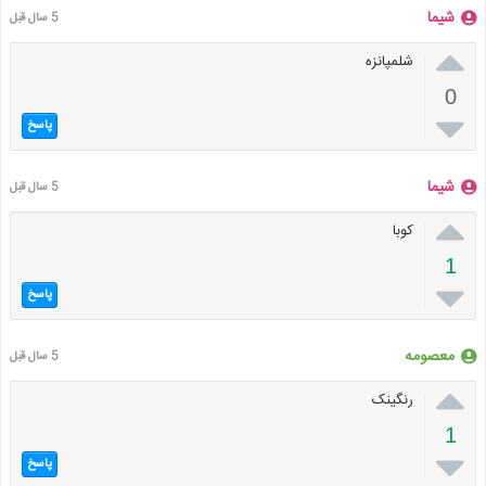
شیما
5 سال قبل

شلمپانزه
0

پاسخ
شیما
5 سال قبل

کوبا
1

پاسخ
معصومه
5 سال قبل

رنگینک
1

پاسخ