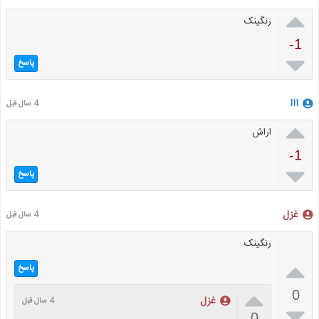

رنگینک
-1

پاسخ
ااا
4 سال قبل

اراش
-1

پاسخ
غزل
4 سال قبل
رنگینک

پاسخ

0
غزل
4 سال قبل

0