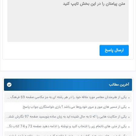
ارسال پاسخ
آخرین مطالب
یکی از هنرمندان معاصر مورد علاقه خود را در هر رشته ای به جز عکاسی صفحه 69 فرهنگ و هنر نهم
یکی از مسیر های عبور و مرور خودروها می باشد ؟ بازی خواستگاری جواب پاسخ
یکی از حکایت هایی را که تا به حال شنیده اید به زبان ساده بنویسید صفحه 97 نگارش ششم دبستان
یکی از متن های ناتمام زیر را انتخاب کنید و نوشته را ادامه دهید صفحه 73 و 74 کتاب نگارش فارسی پنجم دبستان