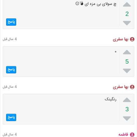

چ سولای بی مزه ای 💣😑
2

پاسخ
بها سفری
4 سال قبل

۰
5

پاسخ
بها سفری
4 سال قبل

رنگینک
3

پاسخ
فاطمه
4 سال قبل