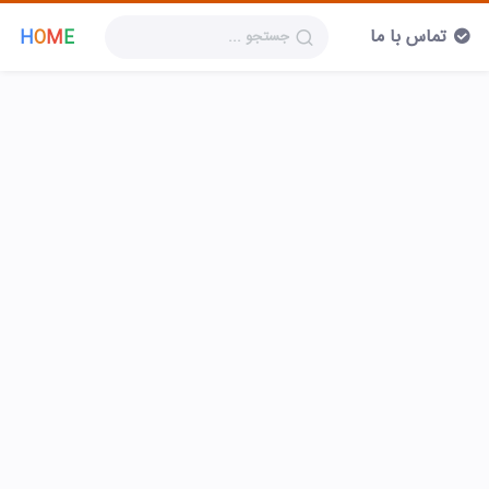
تماس با ما
H
O
M
E