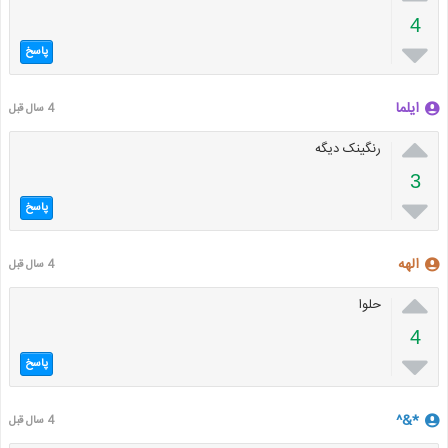
4

پاسخ
ایلما
4 سال قبل

رنگینک دیگه
3

پاسخ
الهه
4 سال قبل

حلوا
4

پاسخ
*&^
4 سال قبل