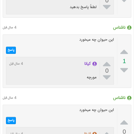
0

لطفاً پاسخ بدهید
ناشناس
4 سال قبل
این حیوان چه میخورد

پاسخ

1
کیانا
4 سال قبل

0

مورچه
ناشناس
4 سال قبل
این حیوان چه میخورد

پاسخ

0