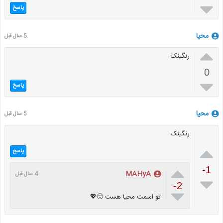

پاسخ
محیا
5 سال قبل

رنگینک
0

پاسخ
محیا
5 سال قبل
رنگینک

پاسخ

-1
MAHyA
4 سال قبل

-2

تو اسمت محیا هست 🙂💖