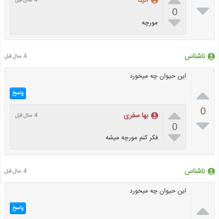
انیتا
4 سال قبل

0

مورچه
ناشناس
4 سال قبل
این حیوان چه میخورد

پاسخ

0
بها سفری
4 سال قبل

0

فکر کنم مورچه میشه
ناشناس
4 سال قبل
این حیوان چه میخورد

پاسخ