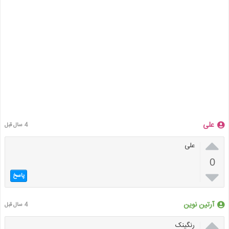
علی
4 سال قبل

علی
0

پاسخ
آرتین نوین
4 سال قبل

رنگینک