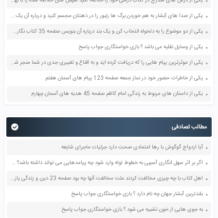
یکی از درس های مندرج در کتاب درسی خود را خلاصه کنید سپس متن خلاصه شده را با بهره گیری از روش های دسته بندی نمودار جدول نقشه مفهومی نشان دهید صفحه 118 نگارش یازدهم
یکی از صدا های آبشار به هم خوردن برگ ها زنبور را در ذهنتان مجسم کنید و درباره آن یک بند بنویسید صفحه 11 نگارش پنجم
یکی از دو موضوع را به دلخواه انتخاب کن و یک بند درباره آن بنویس صفحه 35 کتاب نگارش فارسی سوم
یکی از وسایل نقلیه می باشد ؟ بازی خواستگاری جواب پاسخ
یکی از موثرترین پیام هایی را که دریافت کرده اید و به اقناع و تغییری جدی در شما منجر شده است برسی کنید و علت این تاثیر گذاری قابل توجه را بنویسید صفحه 52 تفکر و سواد رسانه ای دهم
یکی از خاطرات حضور خود در نماز جمعه صفحه 123 پیام های آسمان هفتم
یکی از داستان های مربوط به زندگی امام کاظم صفحه 45 هدیه های آسمان چهارم
مطالب تصادفی
آیا ازدواج گوگوش با رها اعتمادی صحت دارد جزئیات ماجرای شایعه
اگر بر اثر سهل انگاری آسیبی به خطوط لوله وارد شود چه پیامدهایی می تواند داشته باشد؟ صفحه 75 علوم هفتم
اهل کتاب با چه چیزی مخالفت کردند علت مخالفت آنها چه بود صفحه 23 دین و زندگی یازدهم
بلندترین آبشار جهان چه نام دارد ؟ بازی خواستگاری جواب پاسخ
به جوی هایی از خون تشبیه می شود ؟ بازی خواستگاری جواب پاسخ