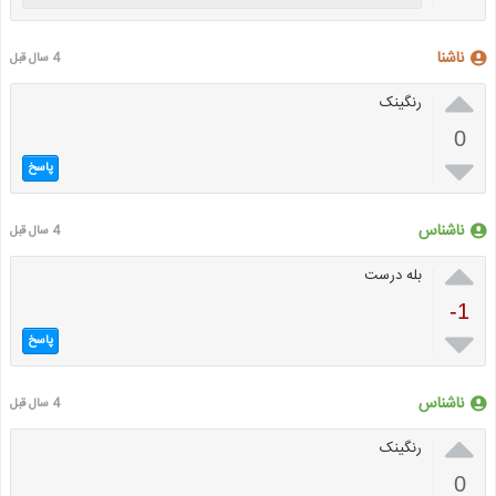
ناشنا
4 سال قبل

رنگینک
0

پاسخ
ناشناس
4 سال قبل

بله درست
-1

پاسخ
ناشناس
4 سال قبل

رنگینک
0