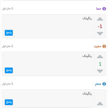
سما
5 سال قبل

رنگینک
-1

پاسخ
مجید
5 سال قبل

رنگینک
1

پاسخ
سحر
5 سال قبل
رنگینک

پاسخ