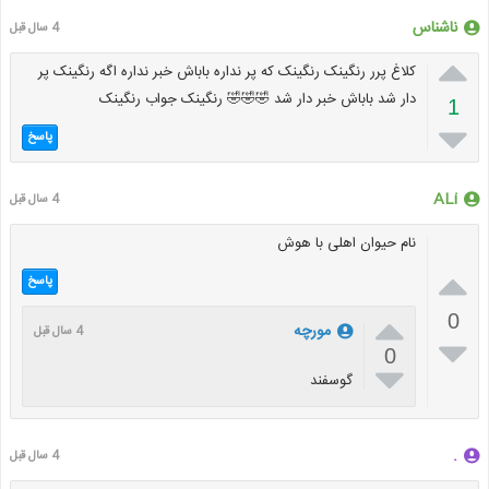
ناشناس
4 سال قبل

کلاغ پرر رنگینک رنگینک که پر نداره باباش خبر نداره اگه رنگینک پر
دار شد باباش خبر دار شد 🤣🤣🤣 رنگینک جواب رنگینک
1

پاسخ
ALi
4 سال قبل
نام حیوان اهلی با هوش

پاسخ

0
مورچه
4 سال قبل

0

گوسفند
‌.
4 سال قبل