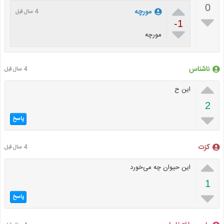

0
مورچه
4 سال قبل

-1

مورچه
ناشناس
4 سال قبل

این ح
2

پاسخ
کزت
4 سال قبل

این حیوان چه می‌خورد
1

پاسخ