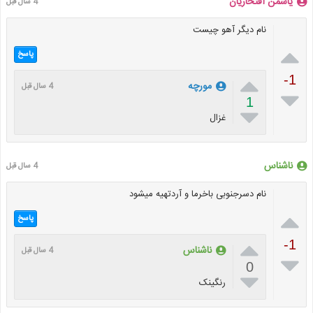
یاسمن افتخاریان
4 سال قبل
نام دیگر آهو چیست

پاسخ

-1
مورچه
4 سال قبل

1

غزال
ناشناس
4 سال قبل
نام دسرجنوبی باخرما و آردتهیه میشود

پاسخ

-1
ناشناس
4 سال قبل

0

رنگینک