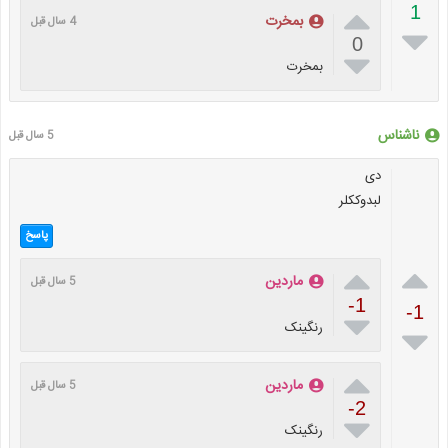

1
بمخرت
4 سال قبل

0

بمخرت
ناشناس
5 سال قبل
دی
لبدوککلر
پاسخ


ماردین
5 سال قبل
-1
-1

رنگینک


ماردین
5 سال قبل
-2

رنگینک