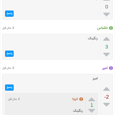
0

پاسخ
ناشناس
4 سال قبل

رنگینک
3

پاسخ
امیر
4 سال قبل
امیز

پاسخ

-2
انیتا
4 سال قبل

1

رنگینک