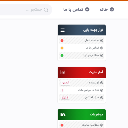
خانه
تماس با ما
نوار جهت یابی
صفحه اصلی
تماس با ما
مطالب جدید
آمار سایت
نویسنده
:
ادمین
تعداد موضواعات
:
1
سال افتتاح
:
1395
موضوعات
مطالب سایت