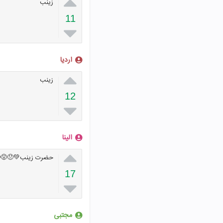

زینب
11

اردیا

زینب
12

الینا

حضرت زینب💚😞😟
17

مجتبی