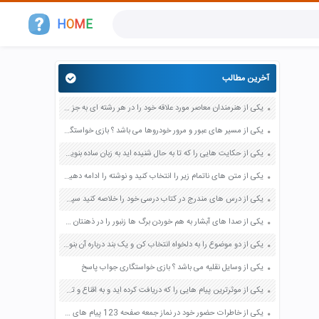
H
O
M
E
آخرین مطالب
یکی از هنرمندان معاصر مورد علاقه خود را در هر رشته ای به جز عکاسی صفحه 69 فرهنگ و هنر نهم
یکی از مسیر های عبور و مرور خودروها می باشد ؟ بازی خواستگاری جواب پاسخ
یکی از حکایت هایی را که تا به حال شنیده اید به زبان ساده بنویسید صفحه 97 نگارش ششم دبستان
یکی از متن های ناتمام زیر را انتخاب کنید و نوشته را ادامه دهید صفحه 73 و 74 کتاب نگارش فارسی پنجم دبستان
یکی از درس های مندرج در کتاب درسی خود را خلاصه کنید سپس متن خلاصه شده را با بهره گیری از روش های دسته بندی نمودار جدول نقشه مفهومی نشان دهید صفحه 118 نگارش یازدهم
یکی از صدا های آبشار به هم خوردن برگ ها زنبور را در ذهنتان مجسم کنید و درباره آن یک بند بنویسید صفحه 11 نگارش پنجم
یکی از دو موضوع را به دلخواه انتخاب کن و یک بند درباره آن بنویس صفحه 35 کتاب نگارش فارسی سوم
یکی از وسایل نقلیه می باشد ؟ بازی خواستگاری جواب پاسخ
یکی از موثرترین پیام هایی را که دریافت کرده اید و به اقناع و تغییری جدی در شما منجر شده است برسی کنید و علت این تاثیر گذاری قابل توجه را بنویسید صفحه 52 تفکر و سواد رسانه ای دهم
یکی از خاطرات حضور خود در نماز جمعه صفحه 123 پیام های آسمان هفتم