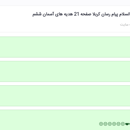
 رسان کربلا صفحه 21 هدیه های آسمان ششم
 سایت
❤️😔😔😔😔😔😔