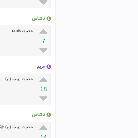

ناشناس

حضرت فاطمه
7

مریم

حضرت زینب (ع)
18

ناشناس

حضرت زینب (ع) 😔
14