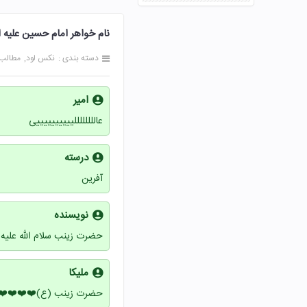
نام خواهر امام حسین علیه السلام پیام
دسته بندی :
نکس لود
مطالب
امیر
عاللللللللییییییییییی
درسته
آفرین
نویسنده
حضرت زینب سلام الله علیه
ملیکا
حضرت زینب (ع)❤️❤️❤️❤️