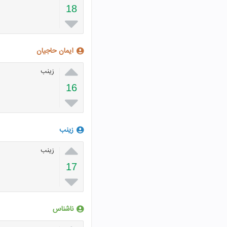
18

ایمان حاجیان

زینب
16

زینب

زینب
17

ناشناس