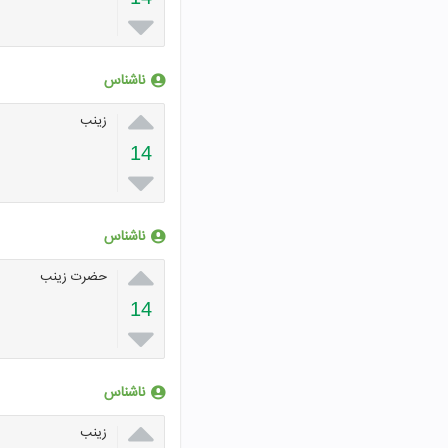

ناشناس

زينب
14

ناشناس

حضرت زینب
14

ناشناس

زینب