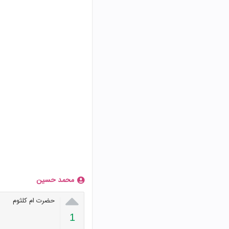
محمد حسین

حضرت ام کلثوم
1