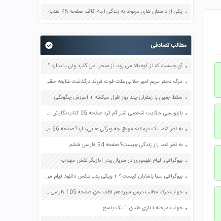
یکی از داستان های مربوط به زندگی امام کاظم صفحه 45 هدیه های آسمان چهارم
مطالب تصادفی
آن چیست که از کوه بالا می رود، از صحرا می گذرد ولی پا ندارد ؟
مرگ دختر مریم امیر جلالی علت فوت فرزند درگذشت شایعه حقیقت + ماجرای
سقط جنین با زعفران چند روز طول میکشه + آموزش چگونگی
بازنویسی حکایت شخصی شتر گم کرد صفحه 95 کتاب نگارش هفتم ساده نویسی عبید زاکانی نثر امروزی
به نظر شما یک فرمانده موفق چه ویژگی هایی دارد؟ صفحه 66 فارسی هشتم
به نظر شما راز زندگی چیست؟ صفحه 94 فارسی ششم
بیوگرافی الهام طهموری در سریال پدر | بازیگر نقش مهتاب
بیوگرافی مینا باشاران کیست ؟ + ویکی پدیا عکس دانلود فیلم مرگ
جواب درک مطلب درس سیزدهم لطف حق صفحه 105 فارسی چهارم
جواب مرحله ۱ بازی فندق 1 یک پاسخ