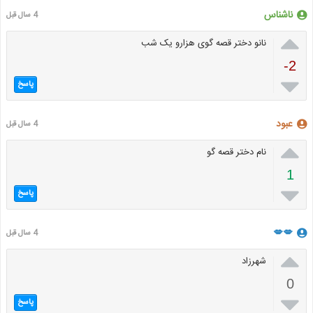
ناشناس
4 سال قبل

نانو دختر قصه گوی هزارو یک شب
-2

پاسخ
عبود
4 سال قبل

نام دختر قصه گو
1

پاسخ
💋💋
4 سال قبل

شهرزاد
0

پاسخ