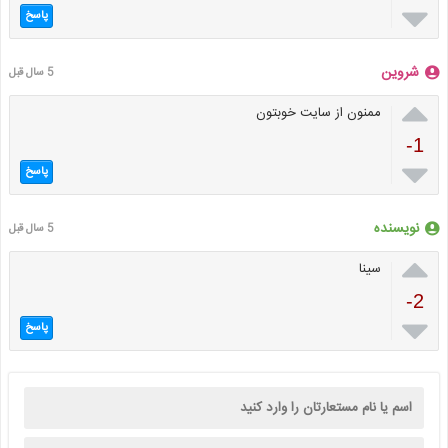

پاسخ
شروین
5 سال قبل

ممنون از سایت خوبتون
-1

پاسخ
نویسنده
5 سال قبل

سینا
-2

پاسخ