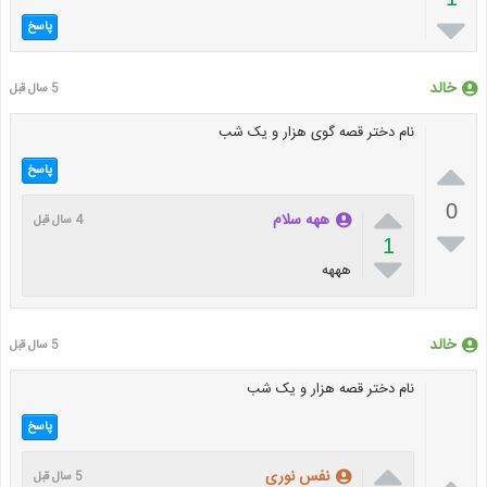

پاسخ
خالد
5 سال قبل
نام دختر قصه گوی هزار و یک شب

پاسخ

0
ههه سلام
4 سال قبل

1

هههه
خالد
5 سال قبل
نام دختر قصه هزار و یک شب
پاسخ


نفس نوری
5 سال قبل