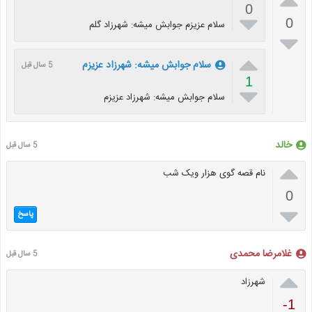
0

0
سلام عزیزم جوابش میشه: شهرزاد گلم


سلام جوابش میشه: شهرزاد عزیزم
5 سال قبل
1

سلام جوابش میشه: شهرزاد عزیزم
خالد
5 سال قبل

نام قصه گوی هزار ویک شب
0

پاسخ
غلامرضا محمدی
5 سال قبل

شهرزاد
-1