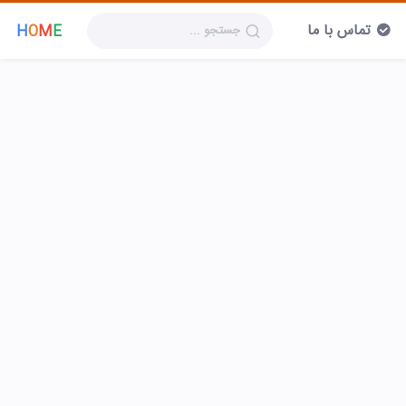
تماس با ما
H
O
M
E