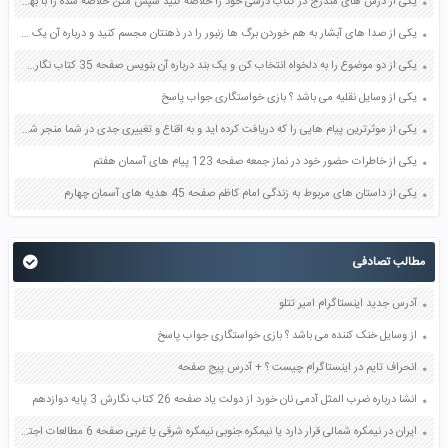
یکی از درس های مندرج در کتاب درسی خود را خلاصه کنید سپس متن خلاصه شده را با بهره گیری از روش های دسته بندی نمودار جدول نقشه مفهومی نشان دهید صفحه 118 نگارش یازدهم
یکی از صدا های آبشار به هم خوردن برگ ها زنبور را در ذهنتان مجسم کنید و درباره آن یک بند بنویسید صفحه 11 نگارش پنجم
یکی از دو موضوع را به دلخواه انتخاب کن و یک بند درباره آن بنویس صفحه 35 کتاب نگارش فارسی سوم
یکی از وسایل نقلیه می باشد ؟ بازی خواستگاری جواب پاسخ
یکی از موثرترین پیام هایی را که دریافت کرده اید و به اقناع و تغییری جدی در شما منجر شده است برسی کنید و علت این تاثیر گذاری قابل توجه را بنویسید صفحه 52 تفکر و سواد رسانه ای دهم
یکی از خاطرات حضور خود در نماز جمعه صفحه 123 پیام های آسمان هفتم
یکی از داستان های مربوط به زندگی امام کاظم صفحه 45 هدیه های آسمان چهارم
مطالب تصادفی
آدرس جدید اینستاگرام امیر تتلو
از وسایل خنک کننده می باشد ؟ بازی خواستگاری جواب پاسخ
انحراف تایم در اینستاگرام چیست ؟ + آدرس پیج صفحه
انشا درباره ضرب المثل آدمی نان خورد از دولت یاد صفحه 26 کتاب نگارش 3 پایه دوازدهم
ایران در نیمکره شمالی قرار دارد یا نیمکره جنوبی نیمکره شرقی یا غربی صفحه 6 مطالعات اجتماعی نهم