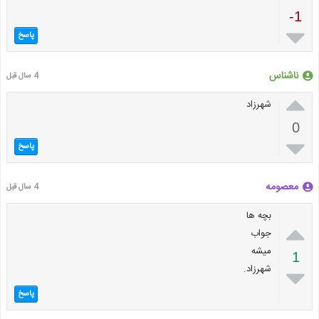
-1

پاسخ
ناشناس
4 سال قبل

شهرزاد
0

پاسخ
معصومه
4 سال قبل
بچه ها

جواب
میشه
1
شهرزاد.

پاسخ