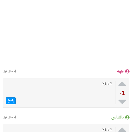
ههه
4 سال قبل

شهرزاد
-1

پاسخ
ناشناس
4 سال قبل

شهرزاد