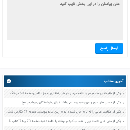
ارسال پاسخ
آخرین مطالب
یکی از هنرمندان معاصر مورد علاقه خود را در هر رشته ای به جز عکاسی صفحه 69 فرهنگ و هنر نهم
یکی از مسیر های عبور و مرور خودروها می باشد ؟ بازی خواستگاری جواب پاسخ
یکی از حکایت هایی را که تا به حال شنیده اید به زبان ساده بنویسید صفحه 97 نگارش ششم دبستان
یکی از متن های ناتمام زیر را انتخاب کنید و نوشته را ادامه دهید صفحه 73 و 74 کتاب نگارش فارسی پنجم دبستان