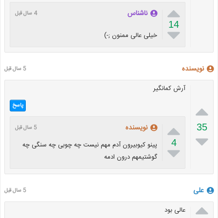

ناشناس
4 سال قبل
14

خیلی عالی ممنون ;-)
نویسنده
5 سال قبل
آرش کمانگیر

پاسخ

35
نویسنده
5 سال قبل

4
پینو کیوبیرون آدم مهم نیست چه چوبی چه سنگی چه

گوشتیمهم درون ادمه
علی
5 سال قبل

عالی بود