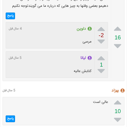
دهیمو بعضی وقتها به چیز هایی که درباره ما می گویندتوجه نکنیم
پاسخ


دلوین
4 سال قبل
-2
16

مرسی


لیانا
5 سال قبل
1

کتابش عالیه
بهزاد
5 سال قبل

عالی است
10

پاسخ