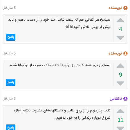
نویسنده
5 سال قبل

سیندرلاهر اتفاقی هم که بیفتد نباید امئد خود را از دست دهیم و باید
بیش از پیش تلاش کنیم😁😁
4

پاسخ
نویسنده
5 سال قبل

اسما:جهانای همه هستی ز تو پیدا شده خاک ضعیف از تو توانا شده
9

پاسخ
ناشناس
5 سال قبل

کتاب پدرمردم را از روی ظاهر و داستانهایشان قضاوت نکنیم اجازه
شروع دوباره زندگی را به خود بدهیم.
11

پاسخ