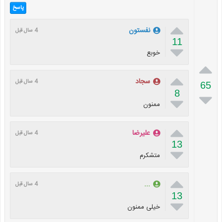
پاسخ

نفستون
4 سال قبل
11

خوبع


سجاد
4 سال قبل
65
8


ممنون

علیرضا
4 سال قبل
13

متشکرم

...
4 سال قبل
13

خیلی ممنون