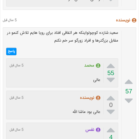
نویسنده
5 سال قبل
سعید:شازده کوچولواینکه هر اتفاقی افتاد برای رویا هایم تلاش کنمو در
مقابل بزرگترها و افراد زورگو سر خم نکنم
پاسخ

محمد
5 سال قبل
55


عالی
57


نویسنده
5 سال قبل
0

عالی بود ماشا الله

نفس
5 سال قبل
4