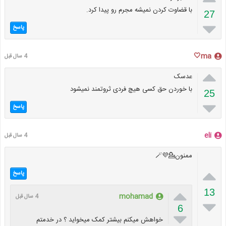
با قضاوت کردن نمیشه مجرم رو پیدا کرد.
27

پاسخ
ma🤍
4 سال قبل

عدسک
با خوردن حق کسی هیچ فردی ثروتمند نمیشود
25

پاسخ
eli
4 سال قبل
ممنون💁💜🪄

پاسخ

13
mohamad
4 سال قبل

6

خواهش میکنم بیشتر کمک میخواید ؟ در خدمتم