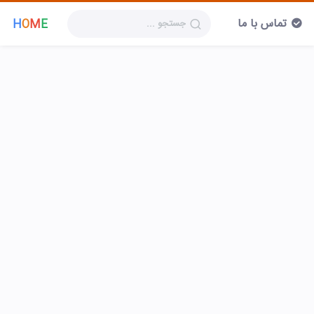
تماس با ما
H
O
M
E