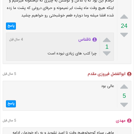
گرفدم این بود که با تلاش و کوشش به چیزی که لیاقتمونه میرسیم و
اینکه هیچ وقت ماه پشت ابر نمیمونه و حرفای دروغی که پشت ما زده

شده افشا میشه وما دوباره طعم خوشبختی رو خواهیم چشید
24
پاسخ


ناشناس
4 سال قبل
1

چرا کتب های زیادی نبوده است
ابوالفضل فیروزی مقدم
5 سال قبل

عالی بود
5

پاسخ
مهدی
5 سال قبل
ماهی سیاه کوچولوهیچ وقت نا امید نشوید و به راه خودمان ادامه