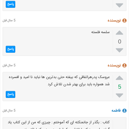

پاسخ
نویسنده
5 سال قبل

سلسه فلسته
0

پاسخ
نویسنده
5 سال قبل

عروسک پدرهراتفاقی که بیفته حتی بدترین ها نباید نا امید و افسرده
شد همواره باید برای بهتر شدن تلاش کرد
5

پاسخ
فاطمه
5 سال قبل
کتاب : بگذر از جانمنکته ای که آموختم : چیزی که من از این کتاب یاد