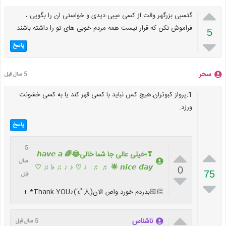

گتسبی بزرگهر وقت از کسی عیبی دیدی و خواستی ان را بگویی ،
فراموش نکن که قرار نیست همه مردم خوبی های تو را داشته باشند
5

پاسخ
سحر
5 سال قبل
1:پرواز کبوتران:هیچ کس نباید با کسی قهر کند یا به کسی خشونت
ورزد.
پاسخ
5


❣؛خیلی عالی جا شما خالی😂🌈 𝙝𝙖𝙫𝙚 𝙖
سال
𝙣𝙞𝙘𝙚 𝙙𝙖𝙮 🌟 ♬ ♬ ♩ ♡ ♪ ♪ ♫ ♭ ♫ ♡
0
75

قبل

👏🏻بدردم خورد واص الانThank YOU♪(‘εﾟ人)*.+

ناشناس
5 سال قبل