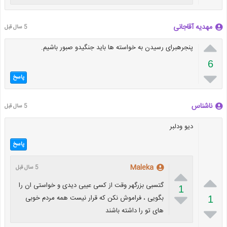
مهدیه آقاجانی
5 سال قبل

پنجرهبرای رسیدن به خواسته ها باید جنگیدو صبور باشیم.
6

پاسخ
ناشناس
5 سال قبل
دیو ودلبر
پاسخ
Maleka
5 سال قبل


گتسبی بزرگهر وقت از کسی عیبی دیدی و خواستی ان را
1

بگویی ، فراموش نکن که قرار نیست همه مردم خوبی
1

های تو را داشته باشند