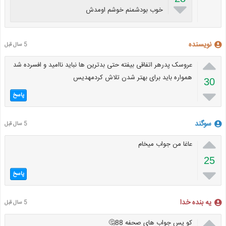

خوب بودشمنم خوشم اومدش
نویسنده
5 سال قبل

عروسک پدرهر اتفاقی بیفته حتی بدترین ها نباید ناامید و افسرده شد
همواره باید برای بهتر شدن تلاش کردمهدیس
30

پاسخ
سوگند
5 سال قبل

عاغا من جواب ميخام
25

پاسخ
یه بنده خدا
5 سال قبل

کو پس جواب های صحفه 88🤔