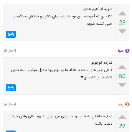

شهید ابراهیم هادی
نکته ای که آموختم این بود که باید برای کشور و خاکش بجنگیم و
23
حتی کشته شویم

پاسخ
سها
4 سال قبل

شازده کوچولو
گاهی چیز های ساده با علاقه ما ب بهترینها تبدیل میشن البته بدون
50
شکست و نا امیدی❤

پاسخ
رضا
4 سال قبل

ایذا: با داشتن هدف و برنامه ریزی می توان به رویا های والای خود
دست یافت
27