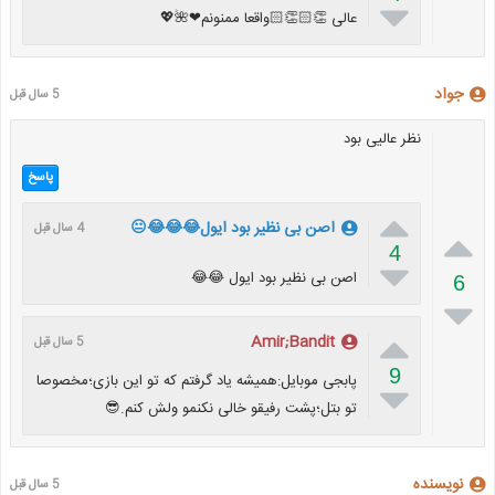

عالی 👏🏻👏🏻واقعا ممنونم❤🌺💖
جواد
5 سال قبل
نظر عالیی بود
پاسخ

اصن بی نظیر بود ایول😂😂😂😐
4 سال قبل

4

اصن بی نظیر بود ایول 😂😂
6


Amir;Bandit
5 سال قبل
9
پابجی موبایل:همیشه یاد گرفتم که تو این بازی؛مخصوصا

تو بتل؛پشت رفیقو خالی نکنمو ولش کنم.😎
نویسنده
5 سال قبل