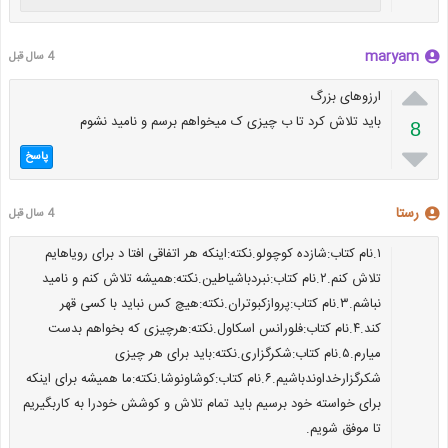
maryam
4 سال قبل

ارزوهای بزرگ
باید تلاش کرد تا ب چیزی ک میخواهم برسم و نامید نشوم
8

پاسخ
رستا
4 سال قبل
۱.نام کتاب:شازده کوچولو.نکته:اینکه هر اتفاقی افتا د برای رویاهایم
تلاش کنم.۲.نام کتاب:نبردباشیاطین.نکته:همیشه تلاش کنم و نامید
نباشم.۳.نام کتاب:پروازکبوتران.نکته:هیچ کس نباید با کسی قهر
کند.۴.نام کتاب:فلورانس اسکاول.نکته:هرچیزی که بخواهم بدست
میارم.۵.نام کتاب:شکرگزاری.نکته:باید برای هر چیزی
شکرگزارخداوندباشیم.۶.نام کتاب:کوشاونوشا.نکته:ما همیشه برای اینکه
برای خواسته خود برسیم باید تمام تلاش و کوشش خودرا به کاربگیریم
تا موفق شویم.