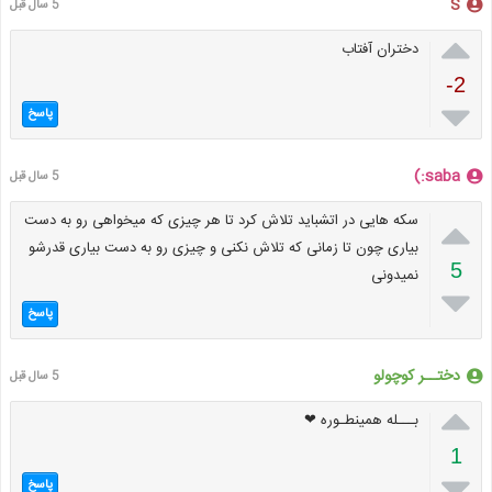
S
5 سال قبل

دختران آفتاب
-2

پاسخ
saba:)
5 سال قبل

سکه هایی در اتشباید تلاش کرد تا هر چیزی که میخواهی رو به دست
بیاری چون تا زمانی که تلاش نکنی و چیزی رو به دست بیاری قدرشو
5
نمیدونی

پاسخ
دختــر کوچولو
5 سال قبل

بـــله همینطـوره ❤
1

پاسخ