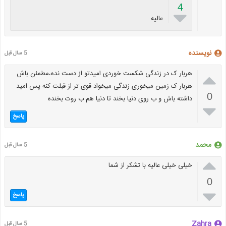
4

عالیه
نویسنده
5 سال قبل

هربار ک در زندگی شکست خوردی امیدتو از دست نده،مطمئن باش
هربار ک زمین میخوری زندگی میخواد قوی تر از قبلت کنه پس امید
0
داشته باش و ب روی دنیا بخند تا دنیا هم ب روت بخنده

پاسخ
محمد
5 سال قبل

خیلی خیلی عالیه با تشکر از شما
0

پاسخ
Zahra
5 سال قبل