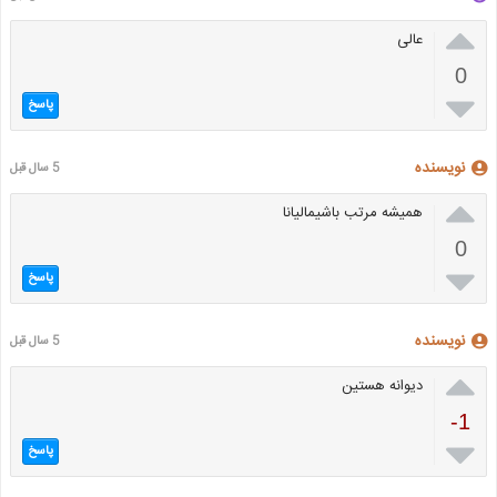

عالی
0

پاسخ
نویسنده
5 سال قبل

همیشه مرتب باشیمالیانا
0

پاسخ
نویسنده
5 سال قبل

دیوانه هستین
-1

پاسخ