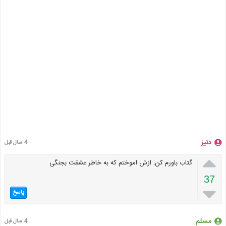
دنیز
4 سال قبل

گتاب باورم کن: ازش اموختم که به خاطر عشقت بجنگی
37

پاسخ
مسلم
4 سال قبل