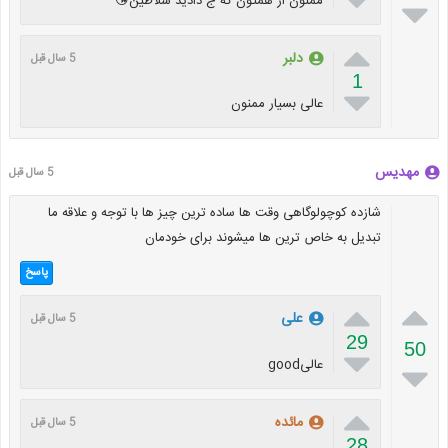
ممنون از همتون که ج دادید سلاطین😘


دلبر‌
5 سال قبل
1

عالی بسیار ممنون
مهدیس
5 سال قبل
شازده کوچولوگاهی وقت ها ساده ترین چیز ها با توجه و علاقه ما
تبدیل به خاص ترین ها میشوند برای خودمان
پاسخ


علی
5 سال قبل
29
50

عالیgood


مائده
5 سال قبل
28