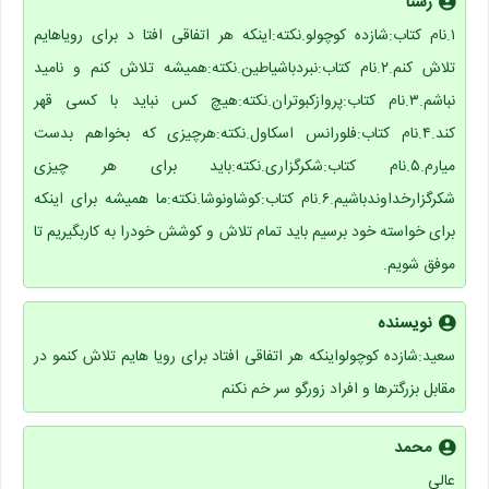
رستا
۱.نام کتاب:شازده کوچولو.نکته:اینکه هر اتفاقی افتا د برای رویاهایم
تلاش کنم.۲.نام کتاب:نبردباشیاطین.نکته:همیشه تلاش کنم و نامید
نباشم.۳.نام کتاب:پروازکبوتران.نکته:هیچ کس نباید با کسی قهر
کند.۴.نام کتاب:فلورانس اسکاول.نکته:هرچیزی که بخواهم بدست
میارم.۵.نام کتاب:شکرگزاری.نکته:باید برای هر چیزی
شکرگزارخداوندباشیم.۶.نام کتاب:کوشاونوشا.نکته:ما همیشه برای اینکه
برای خواسته خود برسیم باید تمام تلاش و کوشش خودرا به کاربگیریم تا
موفق شویم.
نویسنده
سعید:شازده کوچولواینکه هر اتفاقی افتاد برای رویا هایم تلاش کنمو در
مقابل بزرگترها و افراد زورگو سر خم نکنم
محمد
عالی