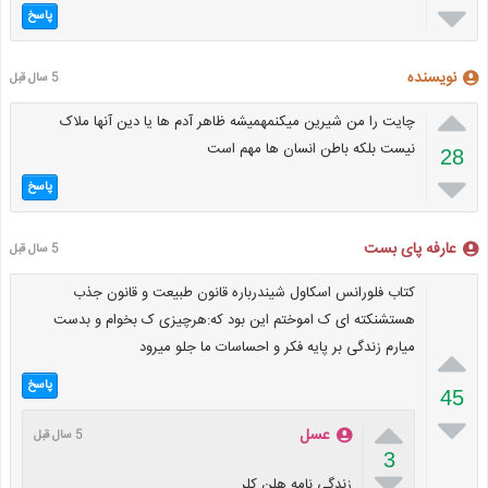

پاسخ
نویسنده
5 سال قبل

چایت را من شیرین میکنمهمیشه ظاهر آدم ها یا دین آنها ملاک
نیست بلکه باطن انسان ها مهم است
28

پاسخ
عارفه پای بست
5 سال قبل
کتاب فلورانس اسکاول شیندرباره قانون طبیعت و قانون جذب
هستشنکته ای ک اموختم این بود که:هرچیزی ک بخوام و بدست
میارم زندگی بر پایه فکر و احساسات ما جلو میرود

پاسخ
45


عسل
5 سال قبل
3

زندگی نامه هلن کلر