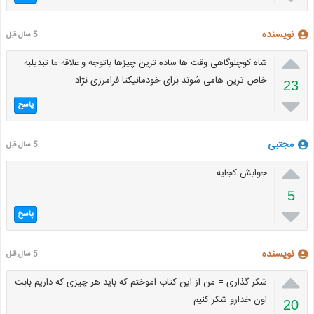
نویسنده
5 سال قبل

شاه کوچلوگاهی وقت ها ساده ترین چیزها باتوجه و علاقه ما تبدیلبه
خاص ترین هامی شوند برای خودمانیکتا فرامرزی نژاد
23

پاسخ
مجتبی
5 سال قبل

جوابش کجایه
5

پاسخ
نویسنده
5 سال قبل

شکر گذاری = من از این کتاب اموختم که باید هر چیزی که داریم بابت
اون خدارو شکر کنیم
20