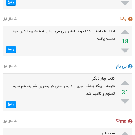

پاسخ
رضا
4 سال قبل

ایذا : با داشتن هدف و برنامه ریزی می توان به همه رویا های خود
دست یافت
18

پاسخ
بی نام
4 سال قبل

کتاب بهار دیگر
نتیجه : اینکه زندگی جریان داره و حتی در بدترین شرایط هم نباید
31
تسلیم و ناامید شد

پاسخ
ma🤍
4 سال قبل

سه برادر