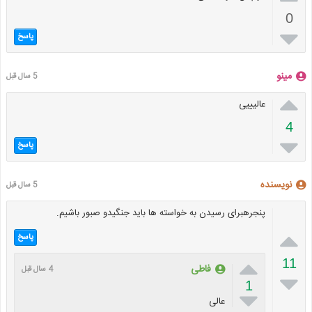
0

پاسخ
مینو
5 سال قبل

عالیییی
4

پاسخ
نویسنده
5 سال قبل
پنجرهبرای رسیدن به خواسته ها باید جنگیدو صبور باشیم.

پاسخ

11
فاطی
4 سال قبل

1

عالی