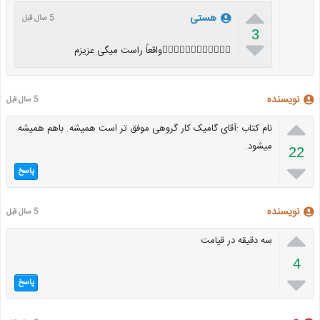

هستی
5 سال قبل
3

👍🏻👍🏻👍🏻👍🏻💖💖💖💖واقعاً راست میگی عزیزم
نویسنده
5 سال قبل

نام کتاب :آقای گامیک کار گروهی موفق تر است همیشه. باهم همیشه
میشود.
22

پاسخ
نویسنده
5 سال قبل

سه دقیقه در قیامت
4

پاسخ