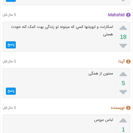
Mahshid
5 سال قبل

اسکارلت و ایویتنها کسی که میتونه تو زندگی بهت کمک کنه خودت
هستی
18

پاسخ
آیدا
5 سال قبل

ممنون از همگی
5

پاسخ
نویسنده
5 سال قبل

لباس عروس
1