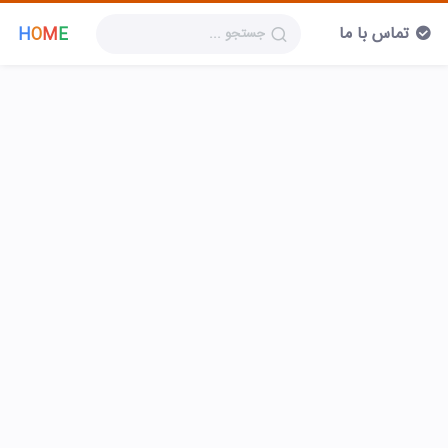
تماس با ما
H
O
M
E