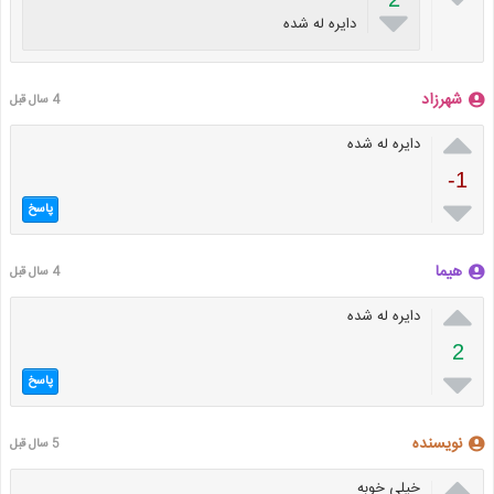

دایره له شده
شهرزاد
4 سال قبل

دایره له شده
-1

پاسخ
هیما
4 سال قبل

دایره له شده
2

پاسخ
نویسنده
5 سال قبل

خیلی خوبه