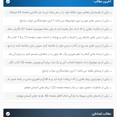
آخرین مطالب
یکی از هنرمندان معاصر مورد علاقه خود را در هر رشته ای به جز عکاسی صفحه 69 فرهنگ و هنر نهم
یکی از مسیر های عبور و مرور خودروها می باشد ؟ بازی خواستگاری جواب پاسخ
یکی از حکایت هایی را که تا به حال شنیده اید به زبان ساده بنویسید صفحه 97 نگارش ششم دبستان
یکی از متن های ناتمام زیر را انتخاب کنید و نوشته را ادامه دهید صفحه 73 و 74 کتاب نگارش فارسی پنجم دبستان
یکی از درس های مندرج در کتاب درسی خود را خلاصه کنید سپس متن خلاصه شده را با بهره گیری از روش های دسته بندی نمودار جدول نقشه مفهومی نشان دهید صفحه 118 نگارش یازدهم
یکی از صدا های آبشار به هم خوردن برگ ها زنبور را در ذهنتان مجسم کنید و درباره آن یک بند بنویسید صفحه 11 نگارش پنجم
یکی از دو موضوع را به دلخواه انتخاب کن و یک بند درباره آن بنویس صفحه 35 کتاب نگارش فارسی سوم
یکی از وسایل نقلیه می باشد ؟ بازی خواستگاری جواب پاسخ
یکی از موثرترین پیام هایی را که دریافت کرده اید و به اقناع و تغییری جدی در شما منجر شده است برسی کنید و علت این تاثیر گذاری قابل توجه را بنویسید صفحه 52 تفکر و سواد رسانه ای دهم
یکی از خاطرات حضور خود در نماز جمعه صفحه 123 پیام های آسمان هفتم
یکی از داستان های مربوط به زندگی امام کاظم صفحه 45 هدیه های آسمان چهارم
مطالب تصادفی