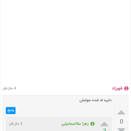
شهرزاد
4 سال قبل
دایره له شده جوابش

پاسخ

0
زهرا ملااسماعیلی
3 سال قبل

2