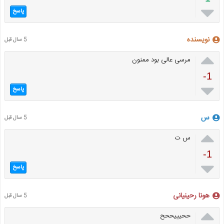

پاسخ
نویسنده
5 سال قبل

مرسی عالی بود ممنون
-1

پاسخ
س
5 سال قبل

س ت
-1

پاسخ
هونا رحینیانی
5 سال قبل

ححیییححح