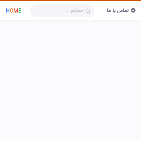
تماس با ما
H
O
M
E