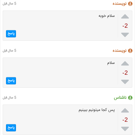
نویسنده
5 سال قبل

سلام خوبه
-2

پاسخ
نویسنده
5 سال قبل

سلام
-2

پاسخ
ناشناس
5 سال قبل

پس کجا میتونیم ببینیم
-2

پاسخ