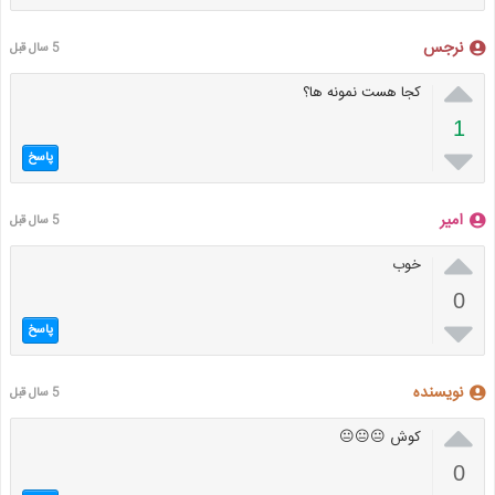
نرجس
5 سال قبل

کجا هست نمونه ها؟
1

پاسخ
امیر
5 سال قبل

خوب
0

پاسخ
نویسنده
5 سال قبل

کوش 😐😐😐
0