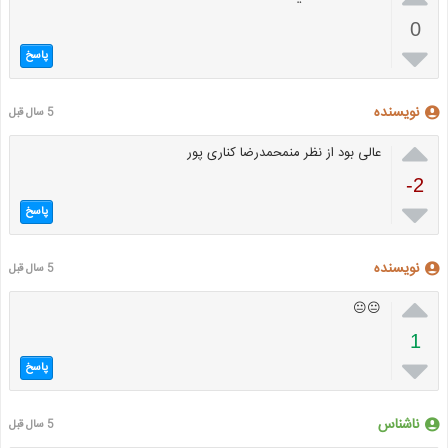
0

پاسخ
نویسنده
5 سال قبل

عالی بود از نظر منمحمدرضا کناری پور
-2

پاسخ
نویسنده
5 سال قبل

😐😐
1

پاسخ
ناشناس
5 سال قبل