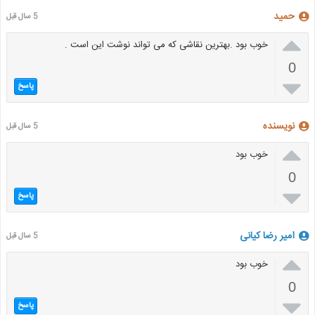
حمید
5 سال قبل

خوب بود .بهترین نقاشی که می تواند نوشت این است .
0

پاسخ
نویسنده
5 سال قبل

خوب بود
0

پاسخ
امیر رضا کیانی
5 سال قبل

خوب بود
0

پاسخ