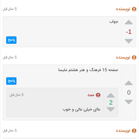
نویسنده
5 سال قبل

جواب
-1

پاسخ
نویسنده
5 سال قبل
صفحه 15 فرهنگ و هنر هشتم ملیسا

پاسخ

0
ممد
5 سال قبل

2

عاای خیلی عالی و خوب
نویسنده
5 سال قبل