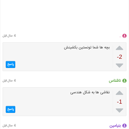
.
4 سال قبل

بچه ها شما تونستین بکشینش
-2

پاسخ
ناشناس
4 سال قبل

نقاشی ها به شکل هندسی
-1

پاسخ
بنیامین
4 سال قبل