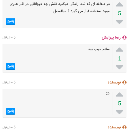

در منطقه ای که شما زندگی میکنید نقش چه حیواناتی در آثار هنری
مورد استفاده قرار می گیرد ؟ ابوالفضل
5

پاسخ
رضا پیرایش
5 سال قبل

سلام خوب بود
1

پاسخ
نویسنده
5 سال قبل

😐
5

پاسخ
نویسنده
5 سال قبل