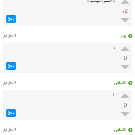

ڪتمسیملموممبنقا
-2

پاسخ
بهار
5 سال قبل

۱
0

پاسخ
ناشناس
5 سال قبل

1
0

پاسخ
ناشناس
5 سال قبل