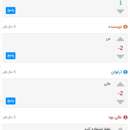
1

پاسخ
نویسنده
5 سال قبل

س
-2

پاسخ
ارغوان
5 سال قبل

عالی
-2

پاسخ
عالی بود
5 سال قبل

لطفا استفاده کنید