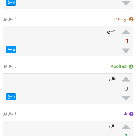

پاسخ
نویسنده
5 سال قبل

تنجچ
-1

پاسخ
Abolfazl
5 سال قبل

عالی
0

پاسخ
خا
5 سال قبل

عالی
1