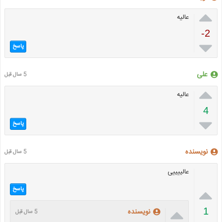

عالیه
-2

پاسخ
علی
5 سال قبل

عالیه
4

پاسخ
نویسنده
5 سال قبل
عالییییی

پاسخ

1
نویسنده
5 سال قبل