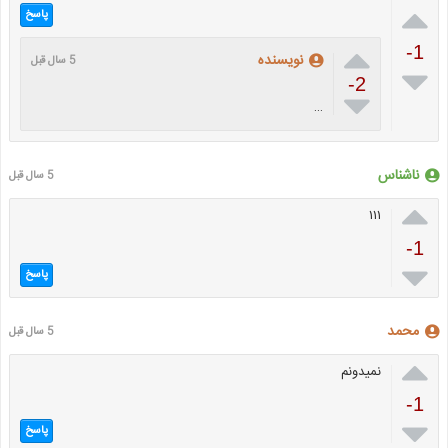

پاسخ

-1
نویسنده
5 سال قبل

-2

…
ناشناس
5 سال قبل

۱۱۱
-1

پاسخ
محمد
5 سال قبل

نمیدونم
-1

پاسخ