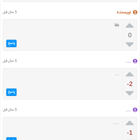
نویسنده
5 سال قبل

بابا
0

پاسخ
....
5 سال قبل

….
-2

پاسخ
....
5 سال قبل

…..
-1