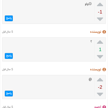

😐واو
-1

پاسخ
نویسنده
5 سال قبل

؟
1

پاسخ
نویسنده
5 سال قبل

@
-2

پاسخ
احمد
5 سال قبل