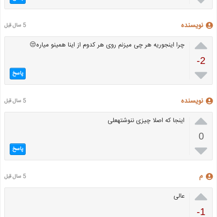
نویسنده
5 سال قبل

چرا اینجوریه هر چی میزنم روی هر کدوم از اینا همینو میاره😒
-2

پاسخ
نویسنده
5 سال قبل

اینجا که اصلا چیزی ننوشتهعلی
0

پاسخ
م
5 سال قبل

عالی
-1