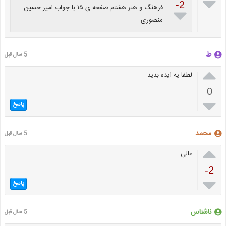

-2
فرهنگ و هنر هشتم صفحه ی ۱۵ با جواب امیر حسین

منصوری
ط
5 سال قبل

لطفا یه ایده بدید
0

پاسخ
محمد
5 سال قبل

عالی
-2

پاسخ
ناشناس
5 سال قبل