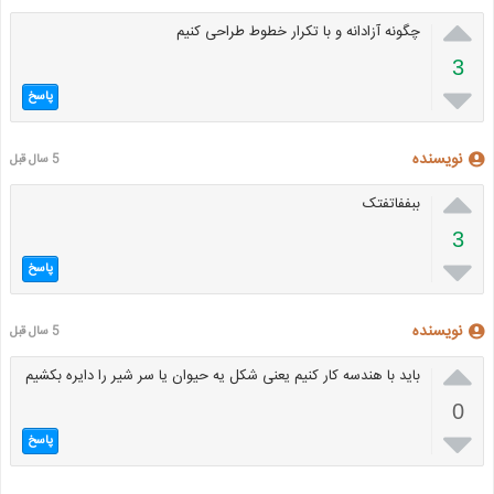

چگونه آزادانه و با تکرار خطوط طراحی کنیم
3

پاسخ
نویسنده
5 سال قبل

ببففاتفتک
3

پاسخ
نویسنده
5 سال قبل

باید با هندسه کار کنیم یعنی شکل یه حیوان یا سر شیر را دایره بکشیم
0

پاسخ