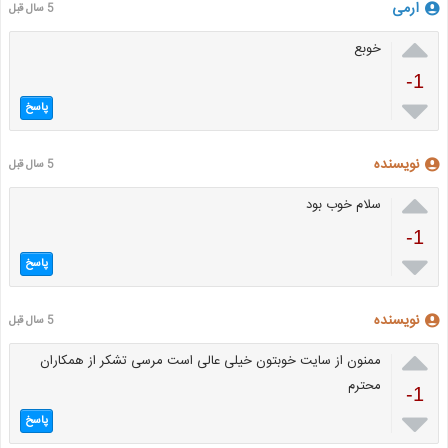
ارمی
5 سال قبل

خوبع
-1

پاسخ
نویسنده
5 سال قبل

سلام خوب بود
-1

پاسخ
نویسنده
5 سال قبل

ممنون از سایت خوبتون خیلی عالی است مرسی تشکر از همکاران
محترم
-1

پاسخ