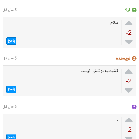
لیلا
5 سال قبل

سلام
-2

پاسخ
نویسنده
5 سال قبل

کشیدنیه نوشتنی نیست
-2

پاسخ
5 سال قبل

.
-2

پاسخ