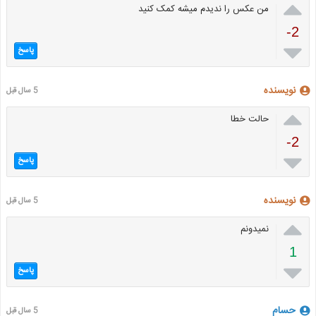

من عکس را ندیدم میشه کمک کنید
-2

پاسخ
نویسنده
5 سال قبل

حالت خطا
-2

پاسخ
نویسنده
5 سال قبل

نمیدونم
1

پاسخ
حسام
5 سال قبل