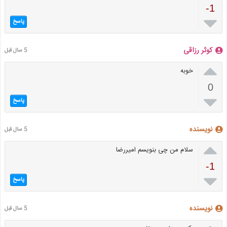
-1

پاسخ
کوثر رزاقی
5 سال قبل

خوبه
0

پاسخ
نویسنده
5 سال قبل

سلام من چی بنویسم امیررضا
-1

پاسخ
نویسنده
5 سال قبل