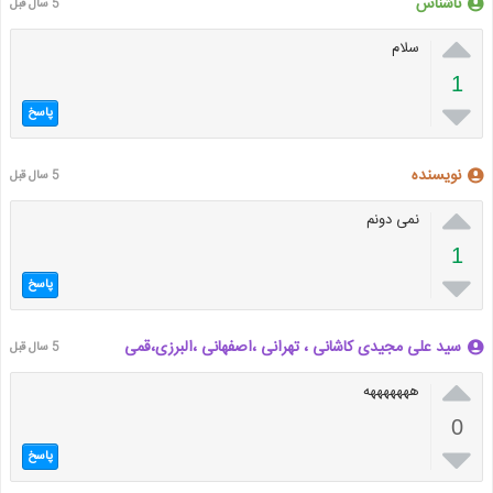
ناشناس
5 سال قبل

سلام
1

پاسخ
نویسنده
5 سال قبل

نمی دونم
1

پاسخ
سید علی مجیدی کاشانی ، تهرانی ،اصفهانی ،البرزی،قمی
5 سال قبل

هههههههه
0

پاسخ