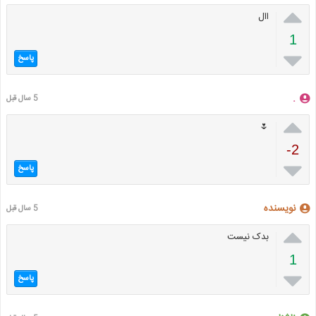

اال
1

پاسخ
.
5 سال قبل

🌷
-2

پاسخ
نویسنده
5 سال قبل

بدک نیست
1

پاسخ