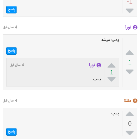
-1

پاسخ
نورا
4 سال قبل
پمپ میشه

پاسخ

1
نورا
4 سال قبل

1

پمپ
مننلا
4 سال قبل

پمپ
0

پاسخ