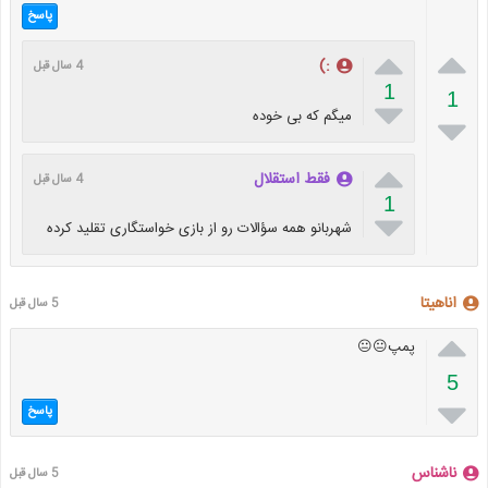
پاسخ


:)
4 سال قبل
1
1

میگم که بی خوده


فقط استقلال
4 سال قبل
1

شهربانو همه سؤالات رو از بازی خواستگاری تقلید کرده
اناهیتا
5 سال قبل

پمپ😐😐
5

پاسخ
ناشناس
5 سال قبل