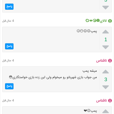

پاسخ
لالای🧿😘💋💞
4 سال قبل

پمپ😐😑😶🥴
1

پاسخ
ناشناس
4 سال قبل

میشه پمپ
من جواب بازی شهربانو رو میخوام ولی این زده بازی خواستگاری😳
3

پاسخ
ناشناس
4 سال قبل

پمپ😐💔