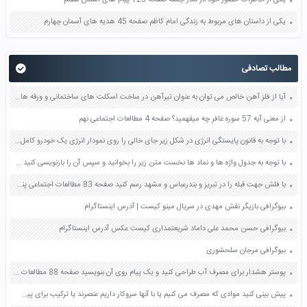
یکی از داستان های مربوط به زندگی امام کاظم صفحه 45 هدیه های آسمان چهارم
مطالب تصادفی
آیا از فلز آهن خالص می توان به عنوان تیرآهن در ساخت اسکلت های ساختمانی و ورقه های آهن در ساخت بدنه خودروها و لوازم آشپزخانه استفاده کرد صفحه 39 علوم هفتم
از معنی آیه 57 سوره غافر چه میفهمید؟ صفحه 4 مطالعات اجتماعی نهم
با توجه به قانون پایستگی انرژی در شکل زیر جای خالی را روی نمودار انرژی یک خودرو کامل کنید صفحه 70 علوم هفتم
با توجه به جدول واژه ها و نماد ها نخست متن زیر را بخوانید و سپس آن را بازنویسی کنید صفحه 32 کتاب نگارش پنجم
با فلش جهت قبله را در تبریز و بندرعباس و مشهد رسم کنید صفحه 83 مطالعات اجتماعی پنجم
بیوگرافی بازیگر نقش مهدی در سریال مینو کیست | آدرس اینستاگرام
بیوگرافی حسن محمد علی داماد شریعتمداری کیست عکس آدرس اینستاگرام
بیوگرافی مرجان سلحشوری
پوستر هشدار برای مصرف آب طراحی کنید و یک پیام روی آن بنویسید صفحه 88 مطالعات اجتماعی هفتم
پیش بینی کنید موادی که مصرف می کنیم یا با آنها سروکار داریم عنصرند یا ترکیب برای پیش بینی خود دلیل بیاورید صفحه 20 علوم هفتم