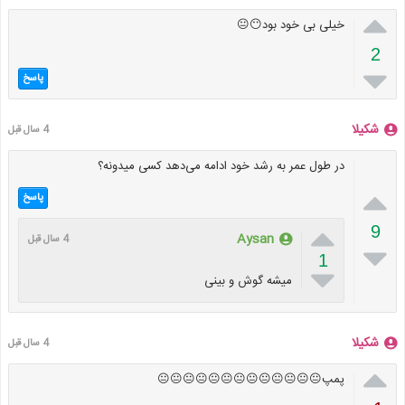

خیلی بی خود بود😶😐
2

پاسخ
شکیلا
4 سال قبل
در طول عمر به رشد خود ادامه می‌دهد کسی میدونه؟

پاسخ

9
Aysan
4 سال قبل

1

میشه گوش و بینی
شکیلا
4 سال قبل

پمپ😐😐😐😐😐😐😐😐😐😐😐😐😐