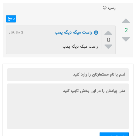
پمپ 😐

پاسخ

2
راست میگه دیگه پمپ
3 سال قبل

0

راست میگه دیگه پمپ