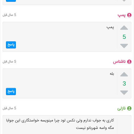
پمپ
5 سال قبل

پمپ
5

پاسخ
ناشناس
5 سال قبل

بله
3

پاسخ
نازلی
5 سال قبل
کاری به جواب ندارم ولی نکس لود چرا مینویسه خواستگاری این جوابا
مگه واسه شهربانو نیست