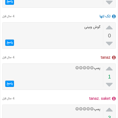

پاسخ
تک تنها
4 سال قبل

گوش وبینی
0

پاسخ
tanaz
4 سال قبل

پمپ😐😐😐😐😐
1

پاسخ
tanaz. saket
4 سال قبل

پمپ😐😐😐😐😐
3