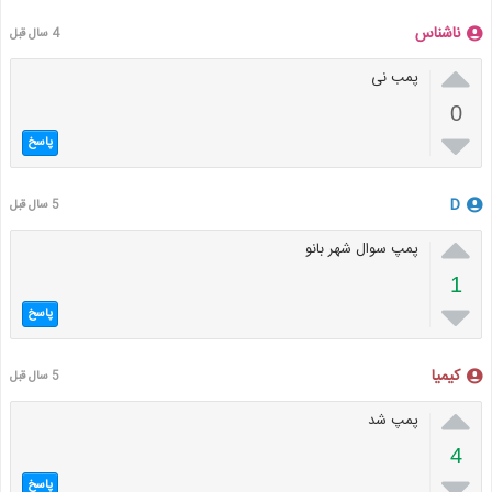
ناشناس
4 سال قبل

پمب نی
0

پاسخ
D
5 سال قبل

پمپ سوال شهر بانو
1

پاسخ
کیمیا
5 سال قبل

پمپ شد
4

پاسخ