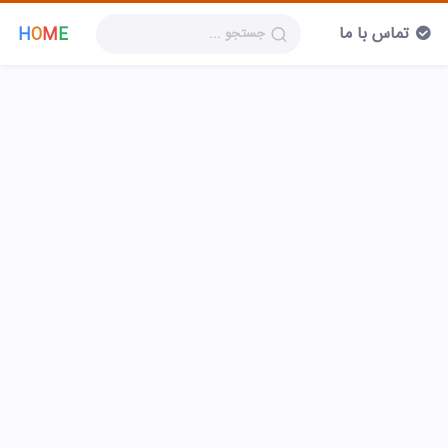
تماس با ما
H
O
M
E