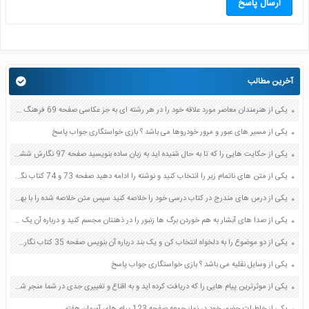
ارسال پاسخ
آخرین مطالب
یکی از هنرمندان معاصر مورد علاقه خود را در هر رشته ای به جز عکاسی صفحه 69 فرهنگ و هنر نهم
یکی از مسیر های عبور و مرور خودروها می باشد ؟ بازی خواستگاری جواب پاسخ
یکی از حکایت هایی را که تا به حال شنیده اید به زبان ساده بنویسید صفحه 97 نگارش ششم دبستان
یکی از متن های ناتمام زیر را انتخاب کنید و نوشته را ادامه دهید صفحه 73 و 74 کتاب نگارش فارسی پنجم دبستان
یکی از درس های مندرج در کتاب درسی خود را خلاصه کنید سپس متن خلاصه شده را با بهره گیری از روش های دسته بندی نمودار جدول نقشه مفهومی نشان دهید صفحه 118 نگارش یازدهم
یکی از صدا های آبشار به هم خوردن برگ ها زنبور را در ذهنتان مجسم کنید و درباره آن یک بند بنویسید صفحه 11 نگارش پنجم
یکی از دو موضوع را به دلخواه انتخاب کن و یک بند درباره آن بنویس صفحه 35 کتاب نگارش فارسی سوم
یکی از وسایل نقلیه می باشد ؟ بازی خواستگاری جواب پاسخ
یکی از موثرترین پیام هایی را که دریافت کرده اید و به اقناع و تغییری جدی در شما منجر شده است برسی کنید و علت این تاثیر گذاری قابل توجه را بنویسید صفحه 52 تفکر و سواد رسانه ای دهم
یکی از خاطرات حضور خود در نماز جمعه صفحه 123 پیام های آسمان هفتم