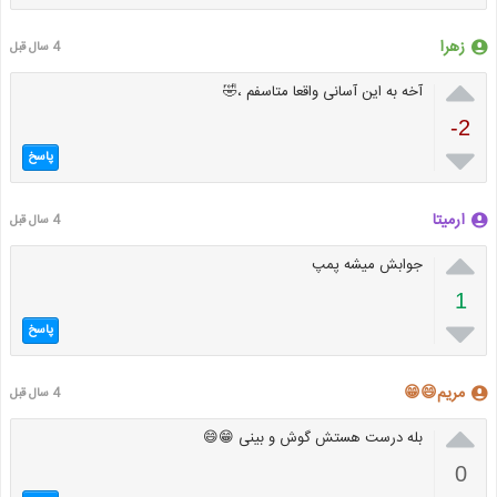
زهرا
4 سال قبل

آخه به این آسانی واقعا متاسفم ،🤣
-2

پاسخ
ارمیتا
4 سال قبل

جوابش میشه پمپ
1

پاسخ
مریم😄😁
4 سال قبل

بله درست هستش گوش و بینی 😁😄
0