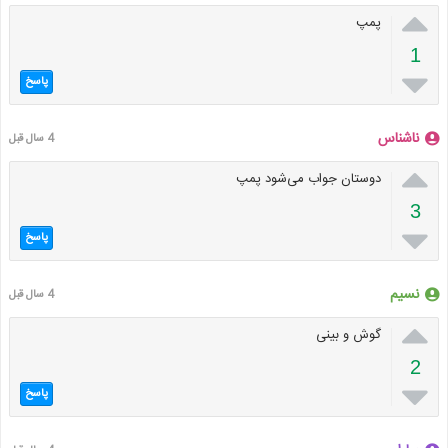

پمپ
1

پاسخ
ناشناس
4 سال قبل

دوستان جواب می‌شود پمپ
3

پاسخ
نسیم
4 سال قبل

گوش و بینی
2

پاسخ