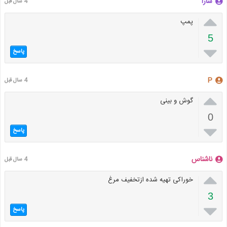
سارا
4 سال قبل

پمپ
5

پاسخ
P
4 سال قبل

گوش و بینی
0

پاسخ
ناشناس
4 سال قبل

خوراکی تهیه شده ازتخفیف مرغ
3

پاسخ