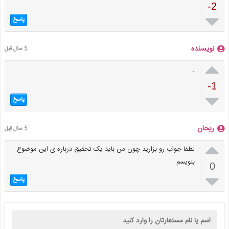
-2

پاسخ
نویسنده
5 سال قبل

.
-1

پاسخ
ریحان
5 سال قبل

لطفا جواب رو بزارید چون من باید یک تحقیق درباره ی این موضوع
بنویسم
0

پاسخ