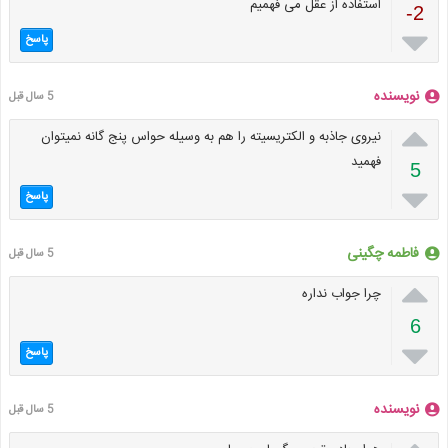
استفاده از عقل می فهمیم
-2

پاسخ
نویسنده
5 سال قبل

نیروی جاذبه و الکتریسیته را هم به وسیله حواس پنج گانه نمیتوان
فهمید
5

پاسخ
فاطمه چگینی
5 سال قبل

چرا جواب نداره
6

پاسخ
نویسنده
5 سال قبل