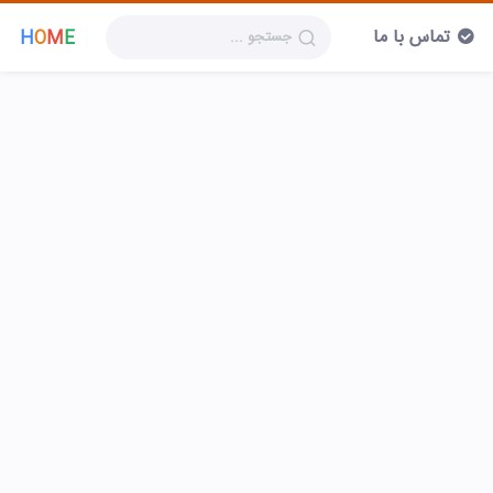
تماس با ما
H
O
M
E