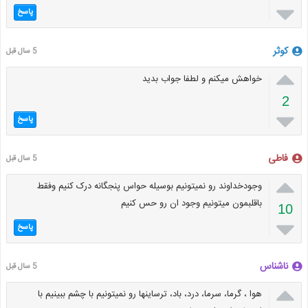

پاسخ
کوثر
5 سال قبل

خواهش میکنم و لطفا جواب بدید
2

پاسخ
فاطی
5 سال قبل

وجودخداوند رو نمیتونیم بوسیله حواس پنجگانه درک کنیم وفقط
باقلبمون میتونیم وجود ان رو حس کنیم
10

پاسخ
ناشناس
5 سال قبل

هوا ، گرما، سرما، درد، باد، ترساینها رو نمیتونیم با چشم ببینیم با