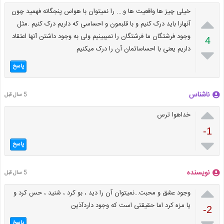
خیلی چیز ها واقعیت ها و…. را نمیتوان با هواس پنجگانه فهمید چون

آنهارا باید درک کنیم و با قلبمون و احساسی که داریم درک کنیم .مثل
وجود فرشتگان ما فرشتگان را نمیبینیم ولی به وجود داشتن آنها اعتقاد
4
داریم یعنی با احساساتمان آن را درک میکنیم

پاسخ
ناشناس
5 سال قبل

خداهوا ترس
-1

پاسخ
نویسنده
5 سال قبل

وجود عشق و محبت…نمیتوان آن را دید ، بو کرد ، شنید ، حس کرد و
یا مزه کرد اما حقیقتی است که وجود داردآذین
-2
پاسخ