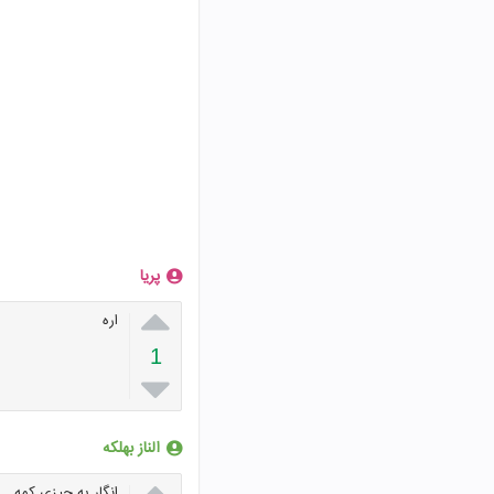
پریا

اره
1

الناز بهلکه

انگار یه چیزی کمه