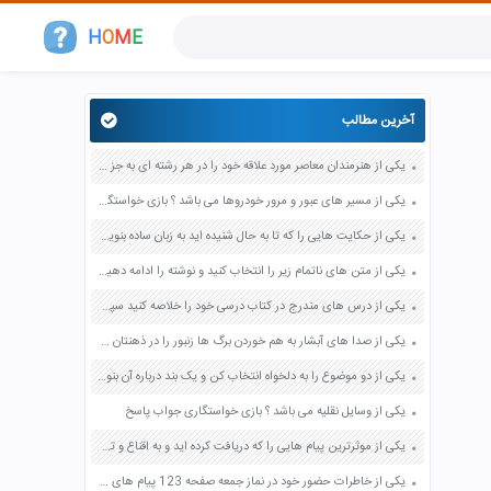
H
O
M
E
آخرین مطالب
یکی از هنرمندان معاصر مورد علاقه خود را در هر رشته ای به جز عکاسی صفحه 69 فرهنگ و هنر نهم
یکی از مسیر های عبور و مرور خودروها می باشد ؟ بازی خواستگاری جواب پاسخ
یکی از حکایت هایی را که تا به حال شنیده اید به زبان ساده بنویسید صفحه 97 نگارش ششم دبستان
یکی از متن های ناتمام زیر را انتخاب کنید و نوشته را ادامه دهید صفحه 73 و 74 کتاب نگارش فارسی پنجم دبستان
یکی از درس های مندرج در کتاب درسی خود را خلاصه کنید سپس متن خلاصه شده را با بهره گیری از روش های دسته بندی نمودار جدول نقشه مفهومی نشان دهید صفحه 118 نگارش یازدهم
یکی از صدا های آبشار به هم خوردن برگ ها زنبور را در ذهنتان مجسم کنید و درباره آن یک بند بنویسید صفحه 11 نگارش پنجم
یکی از دو موضوع را به دلخواه انتخاب کن و یک بند درباره آن بنویس صفحه 35 کتاب نگارش فارسی سوم
یکی از وسایل نقلیه می باشد ؟ بازی خواستگاری جواب پاسخ
یکی از موثرترین پیام هایی را که دریافت کرده اید و به اقناع و تغییری جدی در شما منجر شده است برسی کنید و علت این تاثیر گذاری قابل توجه را بنویسید صفحه 52 تفکر و سواد رسانه ای دهم
یکی از خاطرات حضور خود در نماز جمعه صفحه 123 پیام های آسمان هفتم