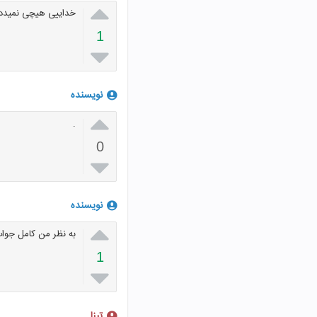

خداییی هیچی نمیددنم
1

نویسنده

.
0

نویسنده

به نظر من کامل جوا
1

تینا