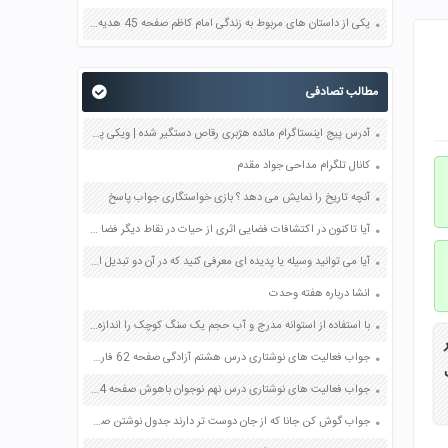
یکی از داستان های مربوط به زندگی امام کاظم صفحه 45 هدیه های آسمان چهارم
مطالب تصادفی
آدرس پیج اینستاگرام مائده هژبری رقاص دستگیر شده | ویکی پدیا
کانال تلگرام مداحی جواد مقدم
آنچه تاریخ را نمایش می دهد ؟ بازی خواستگاری جواب پاسخ
آیا تاکنون در اکتشافات فضایی اثری از حیات در نقاط دیگر فضا یافت شده است؟ صفحه 4 مطالعات اجتماعی نهم
آیا می توانید وسیله یا پدیده ای معرفی کنید که در آن دو تبدیل انرژی انجام پذیر باشد؟ صفحه 75 علوم ششم
انشا درباره هفته وحدت
با استفاده از استوانه مدرج و آب حجم یک سنگ کوچک را اندازه بگیرید و درباره روش اندازه گیری خود توضیح دهید صفحه 9 علوم هفتم
جواب فعالیت های نوشتاری درس هشتم آزادگی صفحه 62 فارسی هشتم
جواب فعالیت های نوشتاری درس نهم نوجوان باهوش صفحه 74 فارسی هشتم
جواب گوش کن جانا که از جان دوست تر دارند جدول نوشتن صفحه 101 و 102 فارسی نهم