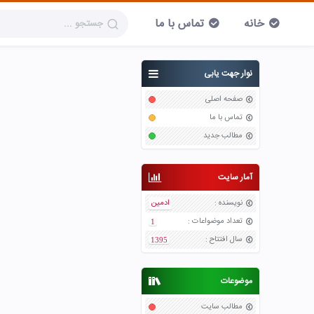
خانه
تماس با ما
نوار جهت یابی
صفحه اصلی
تماس با ما
مطالب جدید
آمار سایت
نویسنده
:
ادمین
تعداد موضواعات
:
1
سال افتتاح
:
1395
موضوعات
مطالب سایت