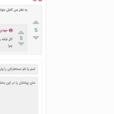
به نظر من کامل جوا


5
مهدی 

5
اگر شانه 

چرا ‌