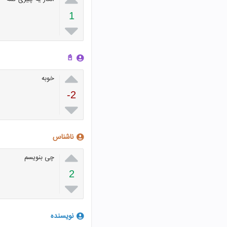
1

📓

خوبه
-2

ناشناس

چی بنویسم
2

نویسنده