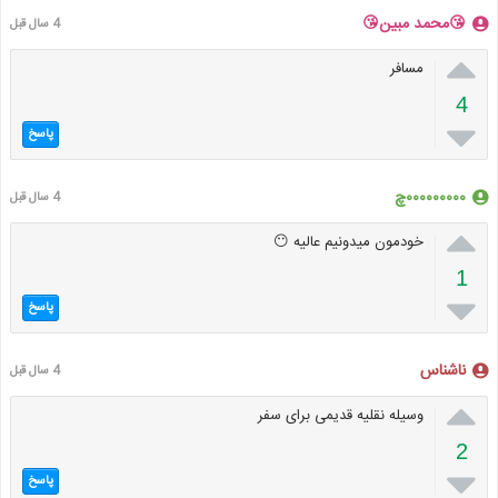
😘محمد مبین😘
4 سال قبل

مسافر
4

پاسخ
۰۰۰۰۰۰۰۰۰چ
4 سال قبل

خودمون میدونیم عالیه 😶
1

پاسخ
ناشناس
4 سال قبل

وسیله نقلیه قدیمی برای سفر
2

پاسخ