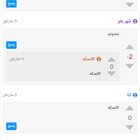

پاسخ
شهر بانو
5 سال قبل
نمدونم

پاسخ

-2
کالسکه
5 سال قبل

0

کالسکه
ثنا
5 سال قبل

کالسکه
0

پاسخ