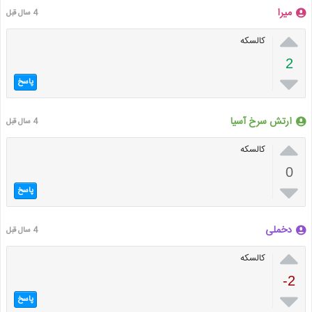
میرا
4 سال قبل

کالسکه
2

پاسخ
ارتش سرخ آسیا
4 سال قبل

کالسکه
0

پاسخ
دخملی
4 سال قبل

کالسکه
-2

پاسخ