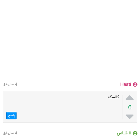
Hasti
4 سال قبل

کالسکه
6

پاسخ
نا شناس
4 سال قبل