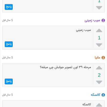
1

پاسخ
سیب زمینی
5 سال قبل

سیب زمینی
1

پاسخ
مانیا
5 سال قبل

مرحله ۳۹ اون تصویر جوابش چی میشه؟
2

پاسخ
کالسکه
5 سال قبل

کالسکه