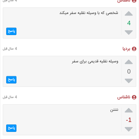
ناشناس
4 سال قبل

شخصی که با وسیله نقلیه سفر میکند
4

پاسخ
بردیا
4 سال قبل

وسیله نقلیه قدیمی برای سفر
0

پاسخ
ناشناس
4 سال قبل

ننننن
-1

پاسخ