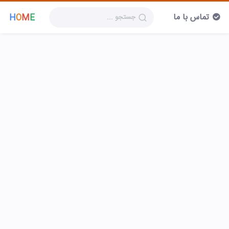
تماس با ما
H
O
M
E