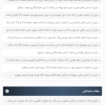
یکی از هنرمندان معاصر مورد علاقه خود را در هر رشته ای به جز عکاسی صفحه 69 فرهنگ و هنر نهم
یکی از مسیر های عبور و مرور خودروها می باشد ؟ بازی خواستگاری جواب پاسخ
یکی از حکایت هایی را که تا به حال شنیده اید به زبان ساده بنویسید صفحه 97 نگارش ششم دبستان
یکی از متن های ناتمام زیر را انتخاب کنید و نوشته را ادامه دهید صفحه 73 و 74 کتاب نگارش فارسی پنجم دبستان
یکی از درس های مندرج در کتاب درسی خود را خلاصه کنید سپس متن خلاصه شده را با بهره گیری از روش های دسته بندی نمودار جدول نقشه مفهومی نشان دهید صفحه 118 نگارش یازدهم
یکی از صدا های آبشار به هم خوردن برگ ها زنبور را در ذهنتان مجسم کنید و درباره آن یک بند بنویسید صفحه 11 نگارش پنجم
یکی از دو موضوع را به دلخواه انتخاب کن و یک بند درباره آن بنویس صفحه 35 کتاب نگارش فارسی سوم
یکی از وسایل نقلیه می باشد ؟ بازی خواستگاری جواب پاسخ
یکی از موثرترین پیام هایی را که دریافت کرده اید و به اقناع و تغییری جدی در شما منجر شده است برسی کنید و علت این تاثیر گذاری قابل توجه را بنویسید صفحه 52 تفکر و سواد رسانه ای دهم
یکی از خاطرات حضور خود در نماز جمعه صفحه 123 پیام های آسمان هفتم
یکی از داستان های مربوط به زندگی امام کاظم صفحه 45 هدیه های آسمان چهارم
مطالب تصادفی
افرادی که در کارها با دیگران مشورت می کنند چه فرقی با آنهایی دارند که مشورت نمی کنند؟ صفحه 86 فارسی ششم