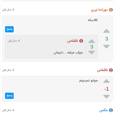
مهراسا نیری
4 سال قبل
کالاسکه

پاسخ

3
ناشناس
4 سال قبل

3

جواب میشه....دلیجان
ناشناس
4 سال قبل

جوابو نمیدونم
-1

پاسخ
مکس
4 سال قبل