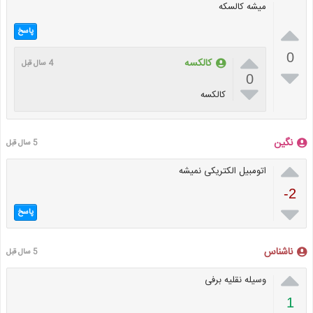
میشه کالسکه

پاسخ

0
کالکسه
4 سال قبل

0

کالکسه
نگین
5 سال قبل

اتومبیل الکتریکی نمیشه
-2

پاسخ
ناشناس
5 سال قبل

وسیله نقلیه برفی
1