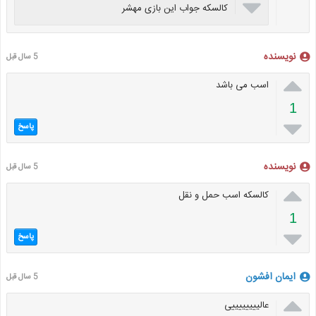

کالسکه جواب این بازی مهشر
نویسنده
5 سال قبل

اسب می باشد
1

پاسخ
نویسنده
5 سال قبل

کالسکه اسب حمل و نقل
1

پاسخ
ایمان افشون
5 سال قبل

عالییییییییی