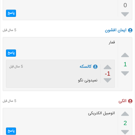
0

پاسخ
ایمان افشون
5 سال قبل
قمار

پاسخ

1
کالسکه
5 سال قبل

-1

نمیدونی نگو
الکی
5 سال قبل

اتومبیل الکتریکی
2

پاسخ