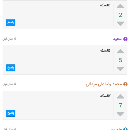

کالسکه
2

پاسخ
سعید
4 سال قبل

کالسکه
5

پاسخ
محمد رضا علی مردانی
4 سال قبل

کالسکه
7

پاسخ
ملورین
4 سال قبل