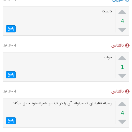

کالسکه
4

پاسخ
ناشناس
4 سال قبل

جواب
1

پاسخ
ناشناس
4 سال قبل

وسیله نقلیه ای که میتواند آن را در کیف و همراه خود حمل میکند
4

پاسخ