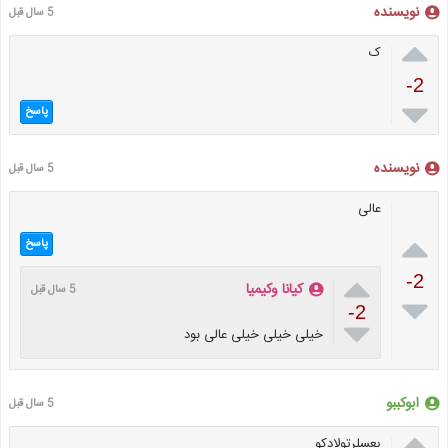
نویسنده
5 سال قبل

ک
-2

پاسخ
نویسنده
5 سال قبل
عالی

پاسخ

-2
کیانا وکیمیا
5 سال قبل

-2

خیلی خیلی خیلی عالی بود
ابوکببو
5 سال قبل

یعسلرتولادکو