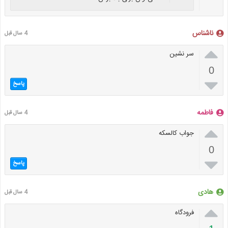
ناشناس
4 سال قبل

سر نشین
0

پاسخ
فاطمه
4 سال قبل

جواب کالسکه
0

پاسخ
هادی
4 سال قبل

فرودگاه