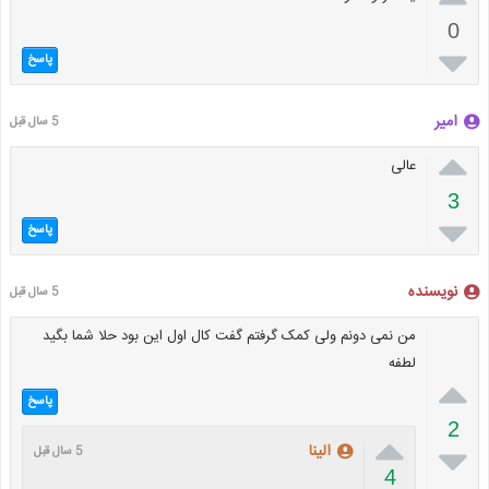
0

پاسخ
امیر
5 سال قبل

عالی
3

پاسخ
نویسنده
5 سال قبل
من نمی دونم ولی کمک گرفتم گفت کال اول این بود حلا شما بگید
لطفه

پاسخ
2


الینا
5 سال قبل
4