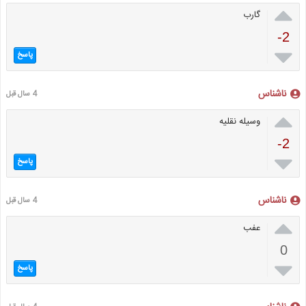

گارب
-2

پاسخ
ناشناس
4 سال قبل

وسیله نقلیه
-2

پاسخ
ناشناس
4 سال قبل

عفب
0

پاسخ