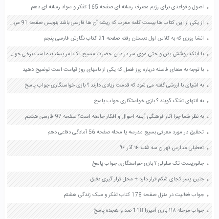
اصول و قواعدی برای رژیم مصرف رسانه ای صفحه 165 تفکر و سواد رسانه ای دهم
از یکی از این کتاب ها بیست کلمه معرب که ریشه آن ها فارسی باشد بنویس صفحه 91 عربی یازدهم
انشا روزی که به کلاس اول دبستان رفتم صفحه 21 کتاب نگارش فارسی پنجم
با اینکه پوشش بدن و حتی موی سر در دین حضرت مسیح یک امر پسندیده است برخی جوامع مسیحی نسبت به این موضوع ب یتوج هاند به نظر شما علت آن چیست؟ صفحه 151 دین و زندگی دهم
با توجه به معنای فاصله درباره روز فصل که یکی از نامهای روز قیامت است توضیح دهید
به اشیای با ارزشی گفته می شود که قدمت زیادی دارند ؟ بازی خواستگاری جواب پاسخ
به انتهای تفنگ گویند ؟ بازی خواستگاری جواب پاسخ
به نظر شما چرا آثار فرهنگی آیینه احوال و افکار جامعه است؟ صفحه 97 فارسی هشتم
تحقیق در مورد معرفی بسیج مدرسه یا محله صفحه 56 آمادگی دفاعی دهم
تعطیلی مدارس تهران سه شنبه ۱۴ آذر ۹۶
جانوریست تک سلولی ؟ بازی خواستگاری جواب پاسخ
جنین پسر کجای شکم قرار دارد + محل قرار گیری دقیق
جواب فعالیت در منزل صفحه 178 کتاب تفکر و سبک زندگی هشتم
جواب مرحله ۱۱۸ بازی آمیرزا 118 صد و هجده پاسخ