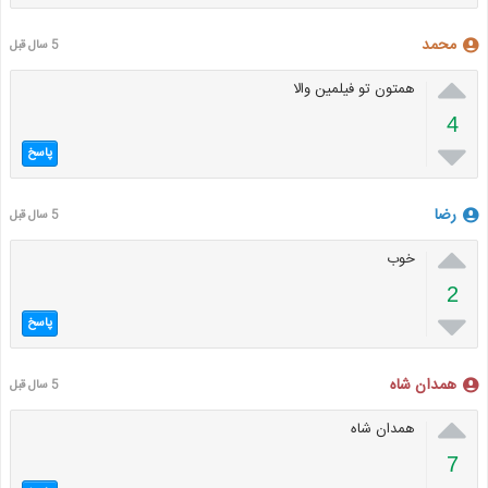
محمد
5 سال قبل

همتون تو فیلمین والا
4

پاسخ
رضا
5 سال قبل

خوب
2

پاسخ
همدان شاه
5 سال قبل

همدان شاه
7