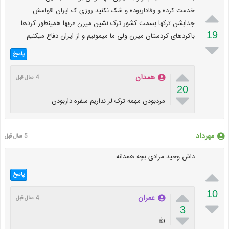
خدمت کرده و وفاداربوده و شک نکنید روزی ک ایران اقوامش

جدابشن ترکها بسمت کشور ترک نشین میرن عربها همینطور کردها
19
باکردهای کردستان میرن ولی ما میمونیم و از ایران دفاع میکنیم

پاسخ

همدان
4 سال قبل
20

مردبودن مهمه ترک لر نداریم سفره داربودن
مهرداد
5 سال قبل
داش وحید مرادی بچه همدانه

پاسخ

10
عمران
4 سال قبل

3

👍