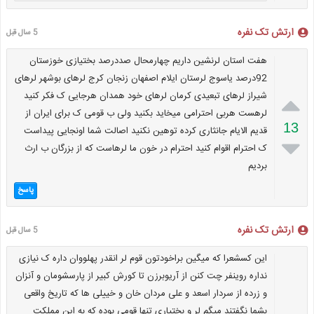
ارتش تک نفره
5 سال قبل
هفت استان لرنشین داریم چهارمحال صددرصد بختیازی خوزستان
92درصد یاسوج لرستان ایلام اصفهان زنجان کرج لرهای بوشهر لرهای

شیراز لرهای تبعیدی کرمان لرهای خود همدان هرجایی ک فکر کنید
لرهست هربی احترامی میخاید بکنید ولی ب قومی ک برای ایران از
13
قدیم الایام جانثاری کرده توهین نکنید اصالت شما اونجایی پیداست

ک احترام اقوام کنید احترام در خون ما لرهاست که از بزرگان ب ارث
بردیم
پاسخ
ارتش تک نفره
5 سال قبل
این کسشعرا که میگین براخودتون قوم لر انقدر پهلووان داره ک نیازی
نداره روینفر چت کنن از آریوبرزن تا کورش کبیر از پارسشومان و آنزان
و زرده از سردار اسعد و علی مردان خان و خییلی ها که تاریخ واقعی
بشما نگفتند میگم لر و بختیاری تنها قومی بوده که به این مملکت