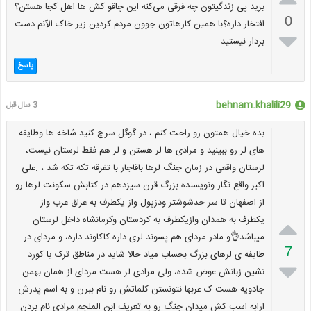
برید پی زندگیتون چه فرقی می‌کنه این چاقو کش ها اهل کجا هستن؟
0
افتخار داره؟با همین کارهاتون جوون مردم کردین زیر خاک الآنم دست

بردار نیستید
پاسخ
behnam.khalili29
3 سال قبل
بده خیال همتون رو راحت کنم ، در گوگل سرچ کنید شاخه ها وطایفه
های لر رو ببینید و مرادی ها لر هستن و لر هم فقط لرستان نیست،
لرستان واقعی در زمان جنگ لرها باقاجار با تفرقه تکه تکه شد ، .علی
اکبر واقع نگار ونویسنده بزرگ قرن سیزدهم در کتابش سکونت لرها رو
از اصفهان تا سر حدشوشتر ودزپول واز یکطرف به عراق عرب واز

یکطرف به همدان وازیکطرف به کردستان وکرمانشاه داخل لرستان
میباشد👌و مادر مردای هم پسوند لری داره کاکاوند داره، و مردای در
7
طایفه ی لرهای بزرگ بحساب میاد حالا شاید در مناطق ترک یا کورد

نشین زبانش عوض شده، ولی مرادی لر هست مردای از همان بهمن
جادویه هست ک عربها نتونستن کلماتش رو نام ببرن و به اسم پدرش
ارابه اسب کش میدان جنگ رو به تعریف ابن الملجم مرادی نام بردن