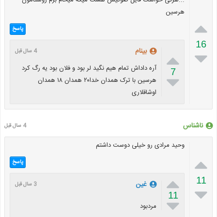
هرسین

پاسخ
16
بینام
4 سال قبل


آره داداش تمام هیم نگید لر بود و فلان بود یه رگ کرد
7

هرسین با ترک همدان خدا۲۰ همدان ۱۸ همدان
اوشاقلاری
ناشناس
4 سال قبل
وحید مرادی رو خیلی دوست داشتم

پاسخ

11
غین
3 سال قبل

11

مرد‌بود