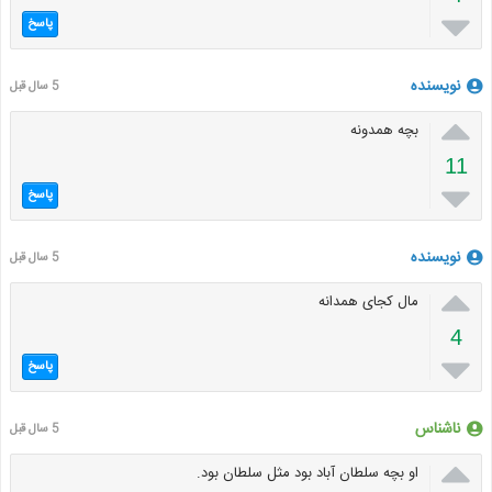

پاسخ
نویسنده
5 سال قبل

بچه همدونه
11

پاسخ
نویسنده
5 سال قبل

مال کجای همدانه
4

پاسخ
ناشناس
5 سال قبل

او بچه سلطان آباد بود مثل سلطان بود.