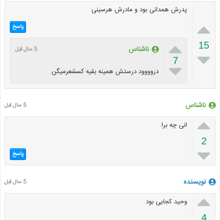
پدرش همدانی بود و مادرش هرسینی

پاسخ

15
ناشناس
5 سال قبل

7

دروووود درستش همینه بقیه کسشعرمیگن
ناشناس
5 سال قبل

انی چه برا
2

پاسخ
نویسنده
5 سال قبل

وحید کجایی بود
4