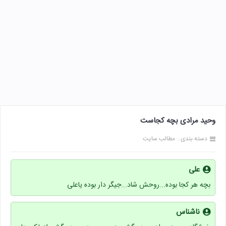
وحید مرادی بچه کجاست
دسته بندی :
مطالب سایت
علی
بچه هر کجا بوده...روحش شاد...جیگر دار بوده یاعلی
ناشناس