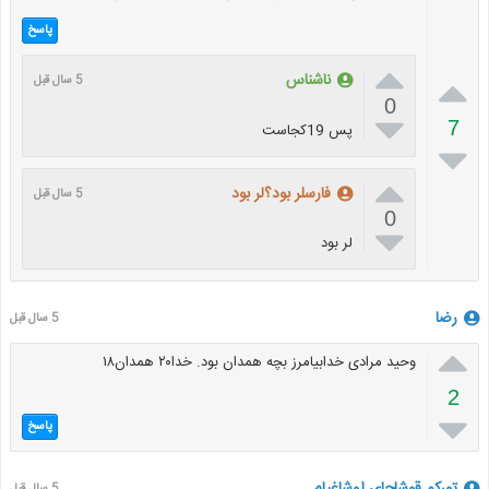
پاسخ


ناشناس
5 سال قبل
0

7
پس 19کجاست


فارسلر بود؟لر بود
5 سال قبل
0

لر بود
رضا
5 سال قبل

وحید مرادی خدابیامرز بچه همدان بود. خدا۲۰ همدان۱۸
2

پاسخ