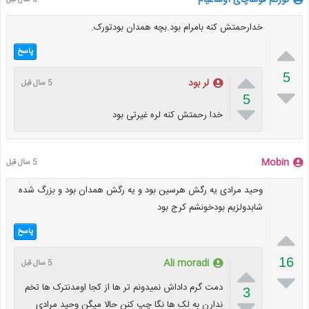
تورکم قوشاچای اوشاغیام
5 سال قبل
خدارحمتش کنه بامرام بود.بچه همدان بودتورک.

پاسخ

5
لر بود
5 سال قبل

5

خدا رحمتش کنه لره غیرتی بود
Mobin
5 سال قبل
وحید مرادی یه رگش هرسین بود و یه رگش همدان بود و بزرگ شده
شابدولزیم بودخونشم کرج بود

پاسخ
16
Ali moradi
5 سال قبل


دمت گرم داداش نمیدونم تر ها از کجا اومدنترک ها تخم
3

ندارن به لک ها نگا چپ کنن حالا میگن وحید مرادی