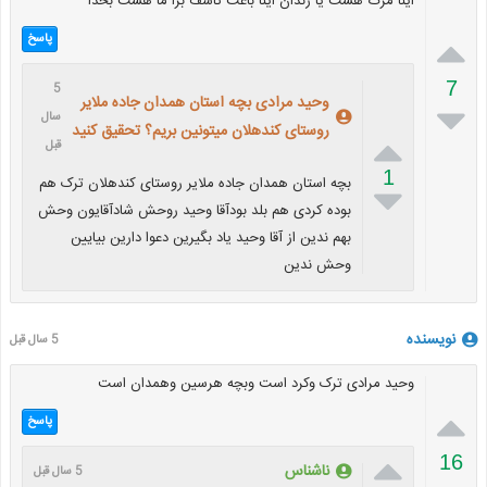
اینا مرگ هست یا زندان اینا باعث تاسف برا ما هست بخدا

پاسخ
7
5
وحید مرادی بچه استان همدان جاده ملایر

سال
روستای کندهلان میتونین بریم؟ تحقیق کنید

قبل
1
بچه استان همدان جاده ملایر روستای کندهلان ترک هم

بوده کردی هم بلد بودآقا وحید روحش شادآقایون وحش
بهم ندین از آقا وحید یاد بگیرین دعوا دارین بیایین
وحش ندین
نویسنده
5 سال قبل
وحید مرادی ترک وکرد است وبچه هرسین وهمدان است

پاسخ

16
ناشناس
5 سال قبل