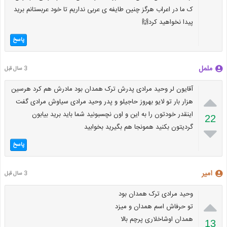
ک ما در اعراب هرگز چنین طایفه ی عربی نداریم تا خود عربستانم برید
پیدا نخواهید کرد🙌
پاسخ
ململ
3 سال قبل
آقایون لر وحید مرادی پدرش ترک همدان بود مادرش هم کرد هرسین

هزار بار تو لایو بهروز حاجیلو و پدر وحید مرادی سیاوش مرادی گفت
اینقدر خودتون را به این و اون نچسبونید شما باید برید بیابون
22
گردیتون بکنید همونجا هم بگیرید بخوابید

پاسخ
امیر
3 سال قبل
وحید مرادی ترک همدان بود

تو حرفاش اسم همدان و میزد
همدان اوشاخلاری پرچم بالا
13