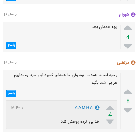
شهرام
5 سال قبل

بچه همدان بود،
4

پاسخ
مرتضی
5 سال قبل
وحید اصالتا همدانی بود ولی ما همدانیا کمبود این حرفا رو نداریم
هرچی شما بگید

پاسخ
8


☆AMIR☆
5 سال قبل
4

خدایی مَرده روحش شاد