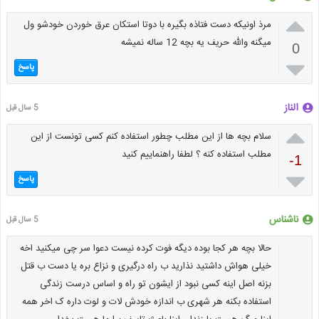

مرذ اونیکه دست فتاذه بگیره با دوتا استکان عرق خوردن خودشو ول
میگنه والله حریف یه بچه 12 ساله نمیشه
0

پاسخ
الناز
5 سال قبل

سلام بچه ها از این مطلب چطور استفاده کنم کسی تونست از این
مطلب استفاده کنه ؟ لطفا راهنماییم کنید
-1

پاسخ
ناشناس
5 سال قبل
حالا بچه هر کجا بوده دیگه فوت کرده نیست دعوا سر چی میکنید اخه
خیلی هواش داشتید نذارید ب راه درگیری و نزاع بره یا دست ب قتل
بزنه اصل اینه کسی نبود از ایشون تو راه و اساس درست زندگی
استفاده بکنه هر شهری ب اندازه خودش لات و لوت داره ک اخر همه