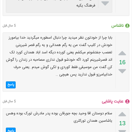

فرهنگ یکیه
ناشناس
5 سال قبل
بابا چرا از خودتون نظر میدید چرا دنبال اسطوره میگردید خدا بیامورز
خودش در کلیپ گفت من یه رگم همدانی و یه رگم قصر شیرینی

تعصب جفتشونم میکشم یعنی کورده دیگه اسد اباد همدان کورد لک
اند قصرشیرینم کورد اگه خودشو قبول نداری مصاحبه در زندان را گوش
16
کن گفت من موسیقی فقط کوردی و لکی گوش میدم .یعنی حرف

خدابیامرزو قبول ندارید پس هیچی ..
پاسخ
عنایت پاشایی
5 سال قبل

سلام دوستان اقا وحید بچه جورقان بوده پدر مادرش تورک بوده وهس
یاشاسین همدان تورکلری
13

پاسخ