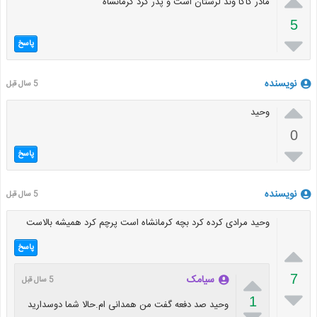

مادر کاکا وند لرستان است و پدر کرد کرمانشاه
5

پاسخ
نویسنده
5 سال قبل

وحید
0

پاسخ
نویسنده
5 سال قبل
وحید مرادی کرده کرد بچه کرمانشاه است پرچم کرد همیشه بالاست

پاسخ

7
سیامک
5 سال قبل

1
وحید صد دفعه گفت من همدانی ام.حالا شما دوسدارید
