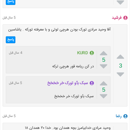

پاسخ
فرشید
5 سال قبل
آقا وحید مرادی تورک بودن هرچی لوتی و با معرفته تورکه . یاشاسین
پاسخ


KURD
4 سال قبل
5

3
در کن ریامه قور هرچی ترکه


سبک بآو تورک خر خخخخ
5 سال قبل
5

سیک بآو تورک خر خخخخ
رضا
5 سال قبل
وحید مرادی خدابیامرز بچه همدان بود. خدا ۲۰ همدان ۱۸