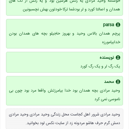
خوشگله وحید مرادی یه رگش هرسین بود و یه رگش از لک های
همدان و اصالتا کورد و لر بودشما ترکا خودتون بهش نچسبونین
parsa
پرچم همدان بالاس وحید و بهروز حاجیلو بچه های همدان بودن
خدابیامورزه
نویسنده
یک رگ لر و یک رگ کورد
محمد
وحید مرادی بچه همدان بود خدا بیامرزتش واقعا مرد بود چون بی
ناموسی نمی کرد
وحید مرادی شرور اهل کجاست محل زندگی وحید مرادی وحید مرادی
دمش گرم حرف هاشو مردونه زد از سایت نکس لود بخوانید.