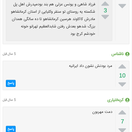


فرزاد شاهی و یونس عزتی هم بند بودمپدرش اهل پل
3
شکسته یه روستای تو سنقر وکلیایی از استان کرمانشاهو

مادرش کاکاوند هرسین کرمانشاهو تا ده سالگی همدان
بزرگ شدهو بعدش رفتن شابدالعظیم تهرانو خونه
خودشم کرج بود
ناشناس
5 سال قبل

مرد بودنش نشون داد ایرانیه
10

پاسخ
کربختیاری
5 سال قبل

دمت مهربون
7

پاسخ