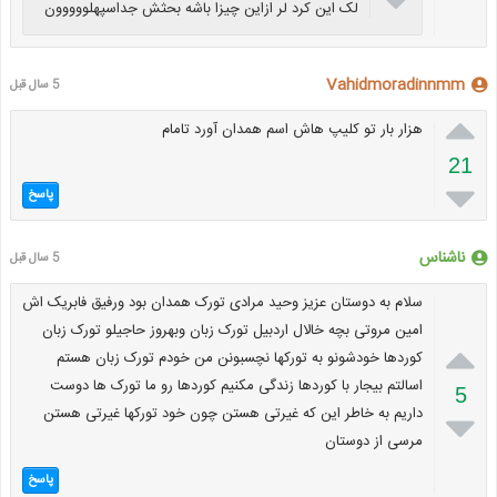
لک این کرد لر ازاین چیزا باشه بحثش جداسپهلووووون
Vahidmoradinnmm
5 سال قبل

هزار بار تو کلیپ هاش اسم همدان آورد تامام
21

پاسخ
ناشناس
5 سال قبل
سلام به دوستان عزیز وحید مرادی تورک همدان بود ورفیق فابریک اش
امین مروتی بچه خالال اردبیل تورک زبان وبهروز حاجیلو تورک زبان

کوردها خودشونو به تورکها نچسبونن من خودم تورک زبان هستم
اسالتم بیجار با کوردها زندگی مکنیم کوردها رو ما تورک ها دوست
5
داریم به خاطر این که غیرتی هستن چون خود تورکها غیرتی هستن

مرسی از دوستان
پاسخ