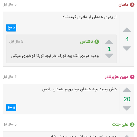
ماهان
5 سال قبل
از پدری همدان از مادری کرمانشاه

پاسخ

4
ناشناس
5 سال قبل

1

وحید مرادی لک بود تورک خر نبود تورکا گوخوری میکنن
مبین هژیرقادر
5 سال قبل

داش وحید بچه همدان بود پرچم همدان بالاس
20

پاسخ
علی جنت
5 سال قبل

وحید مرادی عشق داداش ببود روحش شاد