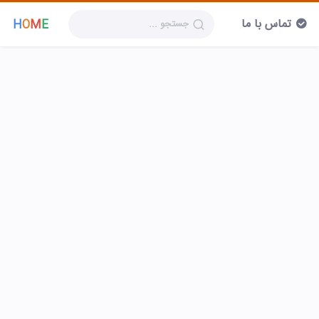
تماس با ما
H
O
M
E