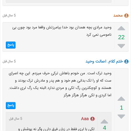
محمد
5 سال قبل

وحید مرادی بچه همدان بود خدا بیامرزتش واقعا مرد بود چون بی
ناموسی نمی کرد
22

پاسخ
ختم کلام. اصالت وحید
5 سال قبل
وحید ترک است. من خودم باهاش ترکی حرف میزدم. این چه اصرای
ست که او را لک بدانی.هم خود و هم پدر و مادرش ترک بودند و
هستند و کوچکترین رگ لکی و مردی ندارد.البته یک رگ لری داشت.

اما کردی و لکی هرگز هزگز هرگز
پاسخ
1


Aaa
5 سال قبل
4
لکی با لری فقط در زبان فرق دارن وگر نه پوشش و