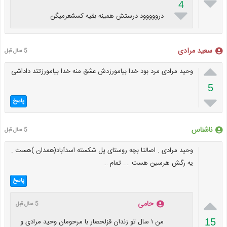

4

درووووود درستش همینه بقیه کسشعرمیگن
سعید مرادی
5 سال قبل

وحید مرادی مرد بود خدا بیامورزدش عشق منه خدا بیامورزتتد داداشی
5

پاسخ
ناشناس
5 سال قبل
وحید مرادی . اصالتا بچه روستای پل شکسته اسدآباد(همدان )هست .
یه رگش هرسین هست …. تمام …
پاسخ

حامی
5 سال قبل
من ۱ سال تو زندان قزلحصار با مرحومان وحید مرادی و
15