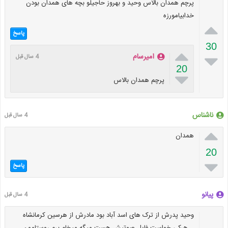
پرچم همدان بالاس وحید و بهروز حاجیلو بچه های همدان بودن
خدابیامورزه

پاسخ
30


امیرسام
4 سال قبل
20

پرچم همدان بالاس
ناشناس
4 سال قبل

همدان
20

پاسخ
پیانو
4 سال قبل
وحید پدرش از ترک های اسد آباد بود مادرش از هرسین کرمانشاه
...هرکی خواست فایل صوتیش هست میگه میخام برم روستامون