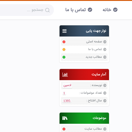
خانه
تماس با ما
نوار جهت یابی
صفحه اصلی
تماس با ما
مطالب جدید
آمار سایت
نویسنده
:
ادمین
تعداد موضواعات
:
1
سال افتتاح
:
1395
موضوعات
مطالب سایت