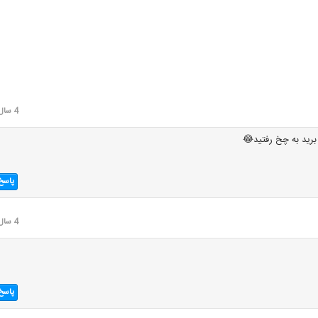
4 سال قبل
برید به چخ رفتید😂
پاسخ
4 سال قبل
پاسخ