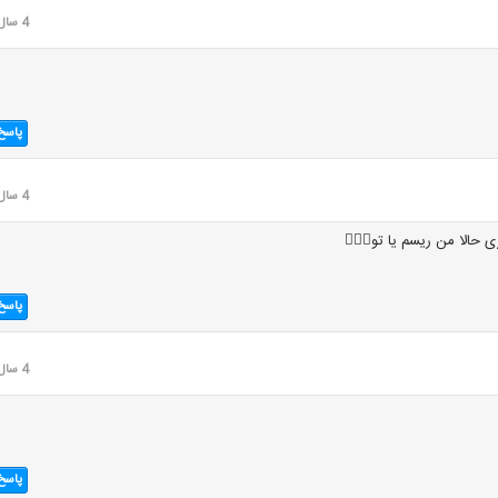
4 سال قبل
پاسخ
4 سال قبل
حالا من ریسم یا تو👌🏿🥴
پاسخ
4 سال قبل
پاسخ