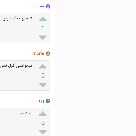
ممد

شیطان میگه افرین
1

morie

میخواستی گول نخوری 
0

gg

نمیدونم
0
