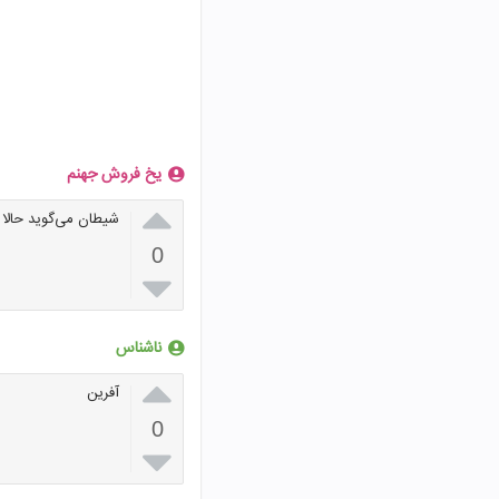
یخ فروش جهنم

شیطان می‌گوید حالا 
0

ناشناس

آفرین
0
