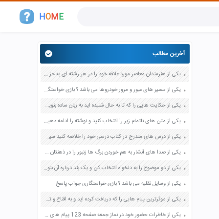
H
O
M
E
آخرین مطالب
یکی از هنرمندان معاصر مورد علاقه خود را در هر رشته ای به جز عکاسی صفحه 69 فرهنگ و هنر نهم
یکی از مسیر های عبور و مرور خودروها می باشد ؟ بازی خواستگاری جواب پاسخ
یکی از حکایت هایی را که تا به حال شنیده اید به زبان ساده بنویسید صفحه 97 نگارش ششم دبستان
یکی از متن های ناتمام زیر را انتخاب کنید و نوشته را ادامه دهید صفحه 73 و 74 کتاب نگارش فارسی پنجم دبستان
یکی از درس های مندرج در کتاب درسی خود را خلاصه کنید سپس متن خلاصه شده را با بهره گیری از روش های دسته بندی نمودار جدول نقشه مفهومی نشان دهید صفحه 118 نگارش یازدهم
یکی از صدا های آبشار به هم خوردن برگ ها زنبور را در ذهنتان مجسم کنید و درباره آن یک بند بنویسید صفحه 11 نگارش پنجم
یکی از دو موضوع را به دلخواه انتخاب کن و یک بند درباره آن بنویس صفحه 35 کتاب نگارش فارسی سوم
یکی از وسایل نقلیه می باشد ؟ بازی خواستگاری جواب پاسخ
یکی از موثرترین پیام هایی را که دریافت کرده اید و به اقناع و تغییری جدی در شما منجر شده است برسی کنید و علت این تاثیر گذاری قابل توجه را بنویسید صفحه 52 تفکر و سواد رسانه ای دهم
یکی از خاطرات حضور خود در نماز جمعه صفحه 123 پیام های آسمان هفتم