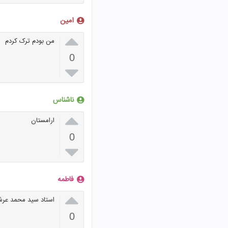
امین

من بودم ترک کردم
0

ناشناس

ارامستان
0

فاطمه

استاد سید محمد عرش
0