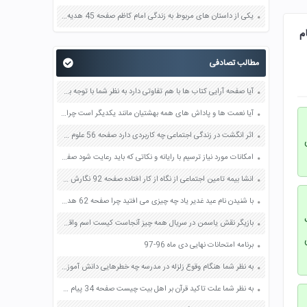
یکی از داستان های مربوط به زندگی امام کاظم صفحه 45 هدیه های آسمان چهارم
و چه پاسخی به آنها می دهد صفحه 31 پیام
مطالب تصادفی
آیا صفحه آرایی کتاب ها با هم تفاوتی دارد به نظر شما با توجه به نوع درس صفحه آرایی و طرح جلد کتاب ها متناسب طراحی شده اند صفحه 49 فرهنگ و هنر نهم
آیا نعمت ها و پاداش های همه بهشتیان مانند یکدیگر است چرا صفحه 31 پیام های آسمان هشتم
اثر انگشت در زندگی اجتماعی چه کاربردی دارد صفحه 56 علوم هشتم
امکانات مورد نیاز ترسیم با رایانه و نکاتی که باید رعایت شود صفحه 15 کار و فناوری نهم
انشا بیمه تامین اجتماعی از نگاه از کار افتاده صفحه 92 نگارش هشتم
با شنیدن نام عید غدیر یاد چه چیزی می افتید چرا صفحه 62 هدیه های آسمان پنجم
بازیگر نقش یاسمن در سریال همه چیز آنجاست کیست اسم واقعی بیوگرافی عکس
برنامه امتحانات نهایی دی ماه 96-97
به نظر شما هنگام وقوع زلزله در مدرسه چه خطرهایی دانش آموزان را تهدید می کند؟ صفحه 98 آمادگی دفاعی نهم
به نظر شما علت تاکید قرآن بر اهل بیت چیست صفحه 34 پیام های آسمان هشتم