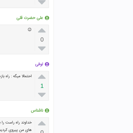

علی حضرت قلی

😉
0

لوفی

احتمالا میگه : راه ب
1

ناشناس

خداوند راه راست را 
های من پیروی کردید و
0