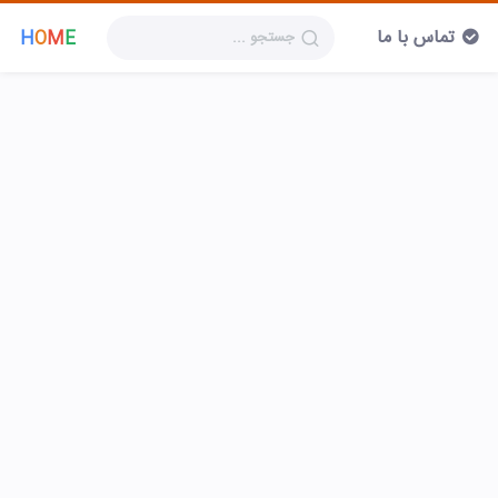
تماس با ما
H
O
M
E