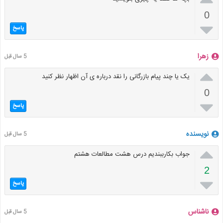
0

پاسخ
زهرا
5 سال قبل

یک یا چند پیام بازرگانی را نقد درباره ی آن اظهار نظر کنید
0

پاسخ
نویسنده
5 سال قبل

جواب بکارببندیم درس هشت مطالعات هشتم
2

پاسخ
ناشناس
5 سال قبل