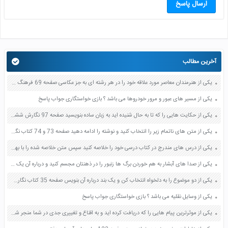
ارسال پاسخ
آخرین مطالب
یکی از هنرمندان معاصر مورد علاقه خود را در هر رشته ای به جز عکاسی صفحه 69 فرهنگ و هنر نهم
یکی از مسیر های عبور و مرور خودروها می باشد ؟ بازی خواستگاری جواب پاسخ
یکی از حکایت هایی را که تا به حال شنیده اید به زبان ساده بنویسید صفحه 97 نگارش ششم دبستان
یکی از متن های ناتمام زیر را انتخاب کنید و نوشته را ادامه دهید صفحه 73 و 74 کتاب نگارش فارسی پنجم دبستان
یکی از درس های مندرج در کتاب درسی خود را خلاصه کنید سپس متن خلاصه شده را با بهره گیری از روش های دسته بندی نمودار جدول نقشه مفهومی نشان دهید صفحه 118 نگارش یازدهم
یکی از صدا های آبشار به هم خوردن برگ ها زنبور را در ذهنتان مجسم کنید و درباره آن یک بند بنویسید صفحه 11 نگارش پنجم
یکی از دو موضوع را به دلخواه انتخاب کن و یک بند درباره آن بنویس صفحه 35 کتاب نگارش فارسی سوم
یکی از وسایل نقلیه می باشد ؟ بازی خواستگاری جواب پاسخ
یکی از موثرترین پیام هایی را که دریافت کرده اید و به اقناع و تغییری جدی در شما منجر شده است برسی کنید و علت این تاثیر گذاری قابل توجه را بنویسید صفحه 52 تفکر و سواد رسانه ای دهم