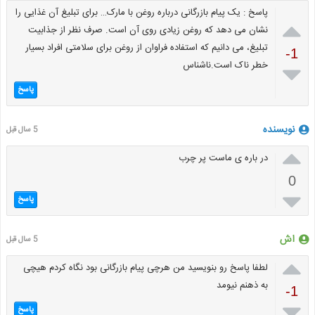
پاسخ : یک پیام بازرگانی درباره روغن با مارک… برای تبلیغ آن غذایی را

نشان می دهد که روغن زیادی روی آن است. صرف نظر از جذابیت
تبلیغ، می دانیم که استفاده فراوان از روغن برای سلامتی افراد بسیار
-1
خطر ناک است.ناشناس

پاسخ
نویسنده
5 سال قبل

در باره ی ماست پر چرب
0

پاسخ
اش
5 سال قبل

لطفا پاسخ رو بنویسید من هرچی پیام بازرگانی بود نگاه کردم هیچی
به ذهنم نیومد
-1

پاسخ