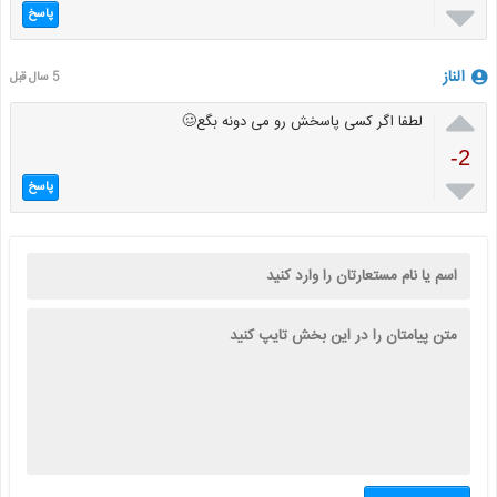

پاسخ
الناز
5 سال قبل

لطفا اگر کسی پاسخش رو می دونه بگع🥴
-2

پاسخ