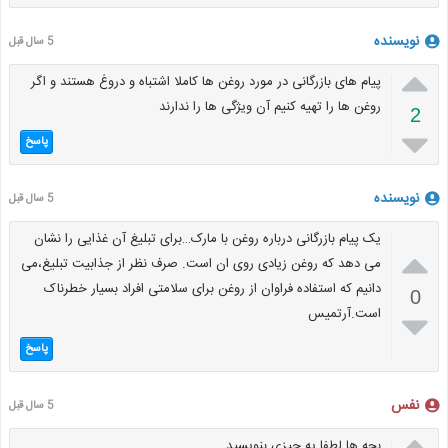
نویسنده
5 سال قبل

پیام های بازرگانی در مورد روغن ها کاملا اشتباه و دروغ هستند و اگر
روغن ها را تهیه کنیم آن ویژگی ها را ندارند
2

پاسخ
نویسنده
5 سال قبل
یک پیام بازرگانی درباره روغن با مارک…برای تبلیغ آن غذایی را نشان

می دهد که روغن زیادی روی ان است. صرف نظر از جذابیت تبلیغ،می
دانیم که استفاده فراوان از روغن برای سلامتی افراد بسیار خطرناک
0
است.آرتمیس

پاسخ
نفس
5 سال قبل

بچه ها لطفا یه چیزی بنویسید