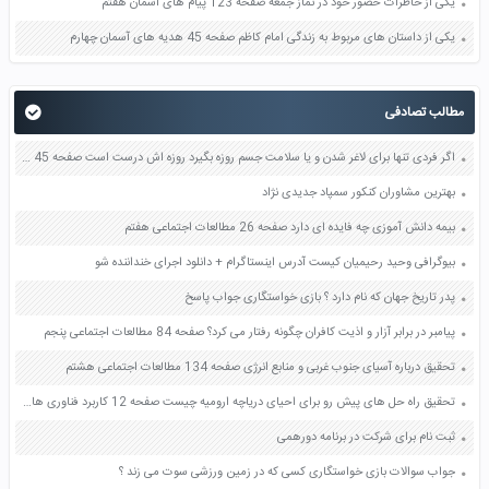
یکی از خاطرات حضور خود در نماز جمعه صفحه 123 پیام های آسمان هفتم
یکی از داستان های مربوط به زندگی امام کاظم صفحه 45 هدیه های آسمان چهارم
مطالب تصادفی
اگر فردی تنها برای لاغر شدن و یا سلامت جسم روزه بگیرد روزه اش درست است صفحه 45 دین و زندگی دوازدهم
بهترین مشاوران کنکور سمپاد جدیدی نژاد
بیمه دانش آموزی چه فایده ای دارد صفحه 26 مطالعات اجتماعی هفتم
بیوگرافی وحید رحیمیان کیست آدرس اینستاگرام + دانلود اجرای خنداننده شو
پدر تاریخ جهان که نام دارد ؟ بازی خواستگاری جواب پاسخ
پیامبر در برابر آزار و اذیت کافران چگونه رفتار می کرد؟ صفحه 84 مطالعات اجتماعی پنجم
تحقیق درباره آسیای جنوب غربی و منابع انرژی صفحه 134 مطالعات اجتماعی هشتم
تحقیق راه حل های پیش رو برای احیای دریاچه ارومیه چیست صفحه 12 کاربرد فناوری های نوین یازدهم
ثبت نام برای شرکت در برنامه دورهمی
جواب سوالات بازی خواستگاری کسی که در زمین ورزشی سوت می زند ؟