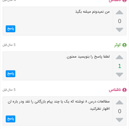
ناشناس
4 سال قبل

من نمیدونم میشه بگیذ
0

پاسخ
کوثر
5 سال قبل

لطفا پاسخ را بنویسید ممنون.
1

پاسخ
ناشناس
5 سال قبل

مطالعات درس ۸ نوشته که یک یا چند پیام بازرگانی را نقد ودر باره ان
اظهار نظرکنید
0

پاسخ