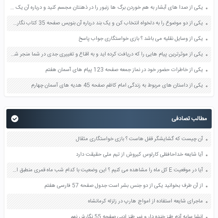
یکی از صدا های آبشار به هم خوردن برگ ها زنبور را در ذهنتان مجسم کنید و درباره آن یک بند بنویسید صفحه 11 نگارش پنجم
یکی از دو موضوع را به دلخواه انتخاب کن و یک بند درباره آن بنویس صفحه 35 کتاب نگارش فارسی سوم
یکی از وسایل نقلیه می باشد ؟ بازی خواستگاری جواب پاسخ
یکی از موثرترین پیام هایی را که دریافت کرده اید و به اقناع و تغییری جدی در شما منجر شده است برسی کنید و علت این تاثیر گذاری قابل توجه را بنویسید صفحه 52 تفکر و سواد رسانه ای دهم
یکی از خاطرات حضور خود در نماز جمعه صفحه 123 پیام های آسمان هفتم
یکی از داستان های مربوط به زندگی امام کاظم صفحه 45 هدیه های آسمان چهارم
مطالب تصادفی
آن چیست که گشایشگر قفل هاست ؟ بازی خواستگاری مثقال
آیا شایعه خداحافظی کارلوس کیروش از تیم ملی حقیقت دارد
آیا در موقعیت E کل ماه را مشاهده می کنیم ؟ این وضعیت با کدام شب ماه قمری منطبق است ؟ صفحه 28 علوم دهم
از آن طرف بخوانید یکی از دو جنس بشر است جدول صفحه 57 فارسی هفتم
ماجرای شایعه استفاده از امواج هارپ در زلزله کرمانشاه
انشا سایه آدم طنز خنده دار و غیر طنز ادبی صفحه 55 نگارش نهم