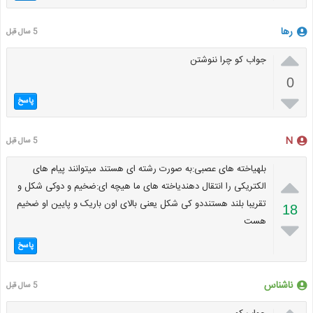
رها
5 سال قبل

جواب کو چرا ننوشتن
0

پاسخ
N
5 سال قبل
بلهیاخته های عصبی:به صورت رشته ای هستند میتوانند پیام های

الکتریکی را انتقال دهندیاخته های ما هیچه ای:ضخیم و دوکی شکل و
تقریبا بلند هستنددو کی شکل یعنی بالای اون باریک و پایین او ضخیم
18
هست

پاسخ
ناشناس
5 سال قبل
