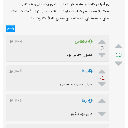
ی آنها در داشتن سه بخش اصلی: غشای پلاسمایی، هسته و
سیتوپلاسم به هم شباهت دارند. در نتیجه نمی توان گفت که یاخته
های ماهیچه ای با یاخته های عصبی کاملاً متفاوت اند.
پاسخ

ناشناس

4 سال قبل
0

ممنون ♥️عالی بود
10


رها
5 سال قبل
-1

خیلی خوب بود مرسی

رها
5 سال قبل
-1

عالی بود تنکیو