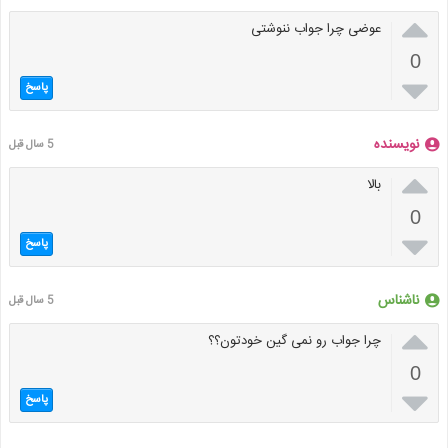

عوضی چرا جواب ننوشتی
0

پاسخ
نویسنده
5 سال قبل

بالا
0

پاسخ
ناشناس
5 سال قبل

چرا جواب رو نمی گین خودتون؟؟
0

پاسخ