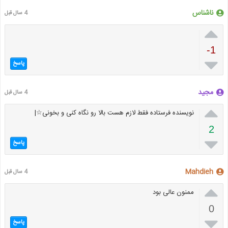
ناشناس
4 سال قبل

-1

پاسخ
مجید
4 سال قبل

نویسنده فرستاده فقط لازم هست بالا رو نگاه کنی و بخونی☆|
2

پاسخ
Mahdieh
4 سال قبل

ممنون عالی بود
0

پاسخ