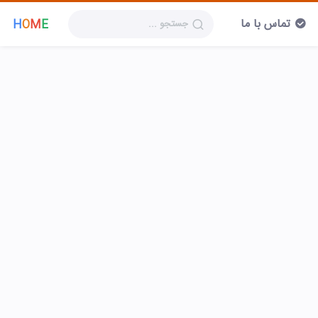
تماس با ما
H
O
M
E