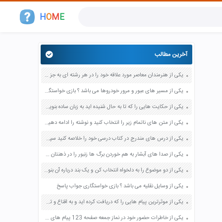
H
O
M
E
آخرین مطالب
یکی از هنرمندان معاصر مورد علاقه خود را در هر رشته ای به جز عکاسی صفحه 69 فرهنگ و هنر نهم
یکی از مسیر های عبور و مرور خودروها می باشد ؟ بازی خواستگاری جواب پاسخ
یکی از حکایت هایی را که تا به حال شنیده اید به زبان ساده بنویسید صفحه 97 نگارش ششم دبستان
یکی از متن های ناتمام زیر را انتخاب کنید و نوشته را ادامه دهید صفحه 73 و 74 کتاب نگارش فارسی پنجم دبستان
یکی از درس های مندرج در کتاب درسی خود را خلاصه کنید سپس متن خلاصه شده را با بهره گیری از روش های دسته بندی نمودار جدول نقشه مفهومی نشان دهید صفحه 118 نگارش یازدهم
یکی از صدا های آبشار به هم خوردن برگ ها زنبور را در ذهنتان مجسم کنید و درباره آن یک بند بنویسید صفحه 11 نگارش پنجم
یکی از دو موضوع را به دلخواه انتخاب کن و یک بند درباره آن بنویس صفحه 35 کتاب نگارش فارسی سوم
یکی از وسایل نقلیه می باشد ؟ بازی خواستگاری جواب پاسخ
یکی از موثرترین پیام هایی را که دریافت کرده اید و به اقناع و تغییری جدی در شما منجر شده است برسی کنید و علت این تاثیر گذاری قابل توجه را بنویسید صفحه 52 تفکر و سواد رسانه ای دهم
یکی از خاطرات حضور خود در نماز جمعه صفحه 123 پیام های آسمان هفتم