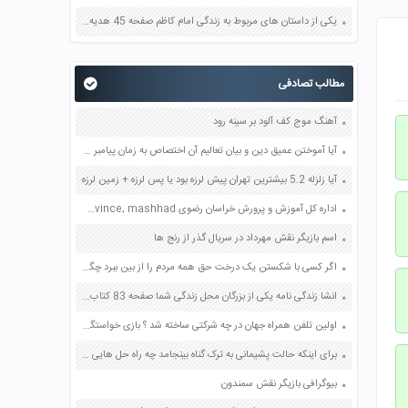
یکی از داستان های مربوط به زندگی امام کاظم صفحه 45 هدیه های آسمان چهارم
مطالب تصادفی
آهنگ موج کف آلود بر سینه رود
آیا آموختن عمیق دین و بیان تعالیم آن اختصاص به زمان پیامبر دارد؟ چرا؟ صفحه 125 دین و زندگی یازدهم
آیا زلزله 5.2 بیشترین تهران پیش لرزه بود یا پس لرزه + زمین لرزه
اداره کل آموزش و پرورش خراسان رضوی razavi khorasan province, mashhad
اسم بازیگر نقش مهرداد در سریال گذر از رنج ها
اگر کسی با شکستن یک درخت حق همه مردم را از بین ببرد چگونه می تواند این حق یزرگ را جبران کند؟ صفحه 124 پیام های آسمان هشتم
انشا زندگی نامه یکی از بزرگان محل زندگی شما صفحه 83 کتاب نگارش کلاس هفتم
اولین تلفن همراه جهان در چه شرکتی ساخته شد ؟ بازی خواستگاری جواب پاسخ
برای اینکه حالت پشیمانی به ترک گناه بینجامد چه راه حل هایی را پیشنهاد می دهید صفحه 89 دین و زندگی دوازدهم
بیوگرافی بازیگر نقش سمندون