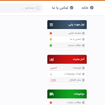
خانه
تماس با ما
نوار جهت یابی
صفحه اصلی
تماس با ما
مطالب جدید
آمار سایت
نویسنده
:
ادمین
تعداد موضواعات
:
1
سال افتتاح
:
1395
موضوعات
مطالب سایت