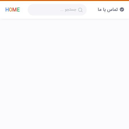
تماس با ما
H
O
M
E