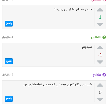

هر دو به علم عشق می ورزیدند
1

پاسخ
ناشناس
4 سال قبل

نمیدونم
-1

پاسخ
yalda
4 سال قبل

خب پس تفاوتشون چیه این که همش شباهتاشون بود
0

پاسخ