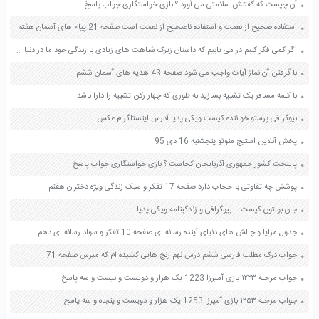
آن چیست که گفتنش سلامتی می آورد ؟ بازی خواستگاری جواب پاسخ
استفاده صحیح از نعمت و استفاده ناصحیح از نعمت است صفحه 21 پیام های آسمان هفتم
اگر کمی فکر کنیم در می یابیم که داستان زیرک شباهت های زیادی با زندگی خود ما در دنیا دارد این شباهت ها را پیدا کنید و مانند نمونه جا های خالی را پر کنید صفحه 42 پیام های آسمان هفتم
با گرفتن آن نماز آیات واجب می شود صفحه 43 هدیه های آسمان ششم
با کلمه مسافر یک تشبیه بسازید به طوری که چهار رکن تشبیه را دارا باشد
بیوگرافی پرستو خواننده کیست ویکی پدیا آدرس اینستاگرام عکس
پخش آنلاین استیج منوتو پنجشنبه 16 دی 95
پایتخت کشور جمهوری آذربایجان کجاست ؟ بازی خواستگاری جواب پاسخ
پوشش چه تفاوتی با حجاب دارد صفحه 17 تفکر و سبک زندگی ویژه دختران هفتم
جان بولتون کیست + بیوگرافی و زندگینامه ویکی پدیا
جدول مزایا و چالش های دنیای آینده رسانه ای صفحه 10 تفکر و سواد رسانه ای دهم
جواب درک مطلب فارسی ششم درس نهم رنج هایی کشیده ام که مپرس صفحه 71
جواب مرحله ۱۲۲۳ بازی آمیرزا 1223 یک هزار و دویست و بیست و سه پاسخ
جواب مرحله ۱۲۵۳ بازی آمیرزا 1253 یک هزار و دویست و پنجاه و سه پاسخ