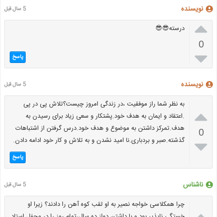
نویسنده
5 سال قبل

درسته😎😎
0

پاسخ
نویسنده
5 سال قبل
به نظر شما راز موفقیت ،در زندگی امروز چیست؟تلاش پی در پی

.اعتقاد و ایمان به هدف خود.پشتکار و سعی زیاد برای رسیدن به
هدف.تمرکز داشتن به موضوع و هدف خود.درس گرفتن از اشتباهات
0
گذشته.صبر و بردباری.نا امید نشدن و به تلاش و کار خود ادامه دادن.

پاسخ
ناشناس
5 سال قبل
چرا همکلاسی خواجه نصیر به او لقب کوه آهن را دادند؟ زیرا او

خستگی ناپذیر بود و با داشتن دواز ده سال،تمام روز را در محفل استاد