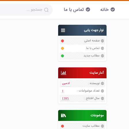
خانه
تماس با ما
نوار جهت یابی
صفحه اصلی
تماس با ما
مطالب جدید
آمار سایت
نویسنده
:
ادمین
تعداد موضواعات
:
1
سال افتتاح
:
1395
موضوعات
مطالب سایت