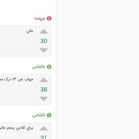
مرینت

عالی
30

ناشناس

جواب ص ۱۳ درک متن اولی ۲ بعد ۴ بعد ۳ بعد ۱ بعد ۵
38

ناشناس

برای کلاس پنجم عالیی
31