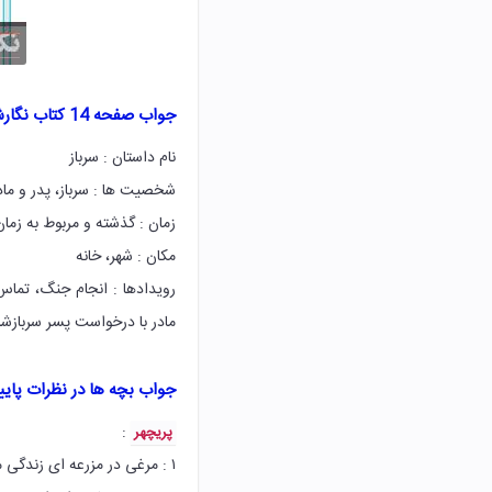
جواب صفحه 14 کتاب نگارش پنجم ابتدایی
نام داستان : سرباز
شخصیت ها : سرباز، پدر و مادر
زمان : گذشته و مربوط به زم
مکان : شهر، خانه
رویدادها : انجام جنگ، تماس 
مادر با درخواست پسر سربازشان
جواب بچه ها در نظرات پای
:
پریچهر
۱ : مرغی در مزرعه ای زندگی میکرد که به خاطر پر های قرمزش او را پر قرمزی صدا میکردند .