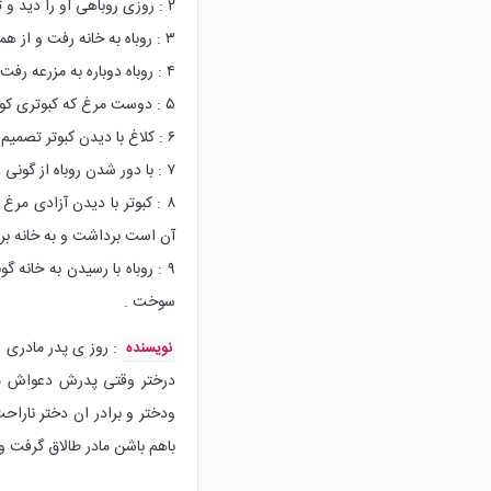
۲ : روزی روباهی او را دید و تصمیم به شکار او گرفت .
۳ : روباه به خانه رفت و از همسرش خواست آب جوشی حاظر کند تا او مرغ را بیاورد .
۴ : روباه دوباره به مزرعه رفت و مرغ را گرفت و در گونی انداخت .
۵ : دوست مرغ که کبوتری کوچک بود ، با دیدن دوستش به سراغ کلاغ رفت و کلاغ را سرگرم خود کرد .
۶ : کلاغ با دیدن کبوتر تصمیم گرفت که او را هم شکار کند .
۷ : با دور شدن روباه از گونی ، مرغ از گونی بیرون پرید و سنگی در گونی انداخت .
۸ : کبوتر با دیدن آزادی مرغ
آن است برداشت و به خانه برد
۹ : روباه با رسیدن به خانه 
سوخت .
: روز ی پدر مادری ا
نویسنده
ودختر و برادر ان دختر نا
باهم باشن مادر طالاق گرفت 