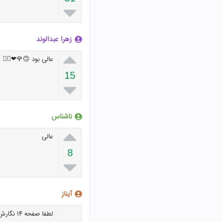

زهرا عبدالوند

عالی بود 🙃🌹❤👍🏻
15

ناشناس

عالی
8

آیناز
لطفا صفحه ۱۴ نگارش رو بگید