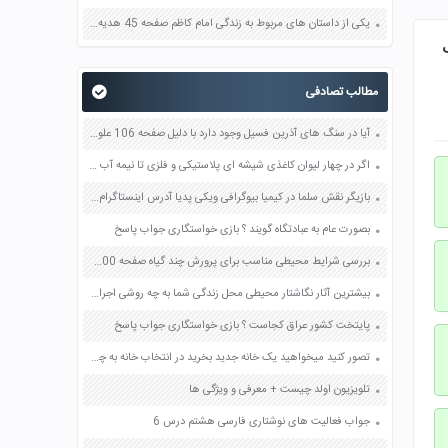
یکی از داستان های مربوط به زندگی امام کاظم صفحه 45 هدیه های آسمان چهارم
سید صفحه 14 کتاب
مطالب تصادفی
آیا در سنگ های آذرین فسیل وجود دارد با دلیل صفحه 106 علوم هشتم
اگر در چهار لیوان کاغذی شیشه ای پلاستیکی و فلزی تا نیمه آب داغ بریزیم پس از مدت کوتاهی در کدام لیوان آب سردتر شده است صفحه 38 علوم چهارم
بازیگر نقش سلما در کیمیا بیوگرافی ویکی پدیا آدرس اینستاگرام عکس اسم اصلی واقعی
بصورت عام به عبادتگاه گویند ؟ بازی خواستگاری جواب پاسخ
بررسی شرایط محیطی مناسب برای پرورش چند گیاه صفحه 100 کار و فناوری هفتم
بیشترین آثار نگاشتار محیطی محل زندگی شما به چه روشی اجرا شده اند صفحه 55 فرهنگ و هنر نهم
پایتخت کشور عراق کجاست ؟ بازی خواستگاری جواب پاسخ
تصور کنید میخواهید یک خانه جدید بخرید در انتخاب خانه به چه نکاتی توجه می کنید صفحه 170 کتاب تفکر و سبک زندگی هشتم
تلویزیون اولد چیست + معرفی و ویژگی ها
جواب فعالیت های نوشتاری فارسی هشتم درس 6