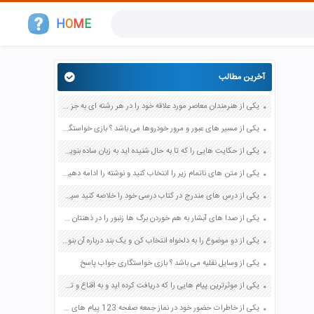
H
O
M
E
آخرین مطالب
یکی از هنرمندان معاصر مورد علاقه خود را در هر رشته ای به جز عکاسی صفحه 69 فرهنگ و هنر نهم
یکی از مسیر های عبور و مرور خودروها می باشد ؟ بازی خواستگاری جواب پاسخ
یکی از حکایت هایی را که تا به حال شنیده اید به زبان ساده بنویسید صفحه 97 نگارش ششم دبستان
یکی از متن های ناتمام زیر را انتخاب کنید و نوشته را ادامه دهید صفحه 73 و 74 کتاب نگارش فارسی پنجم دبستان
یکی از درس های مندرج در کتاب درسی خود را خلاصه کنید سپس متن خلاصه شده را با بهره گیری از روش های دسته بندی نمودار جدول نقشه مفهومی نشان دهید صفحه 118 نگارش یازدهم
یکی از صدا های آبشار به هم خوردن برگ ها زنبور را در ذهنتان مجسم کنید و درباره آن یک بند بنویسید صفحه 11 نگارش پنجم
یکی از دو موضوع را به دلخواه انتخاب کن و یک بند درباره آن بنویس صفحه 35 کتاب نگارش فارسی سوم
یکی از وسایل نقلیه می باشد ؟ بازی خواستگاری جواب پاسخ
یکی از موثرترین پیام هایی را که دریافت کرده اید و به اقناع و تغییری جدی در شما منجر شده است برسی کنید و علت این تاثیر گذاری قابل توجه را بنویسید صفحه 52 تفکر و سواد رسانه ای دهم
یکی از خاطرات حضور خود در نماز جمعه صفحه 123 پیام های آسمان هفتم