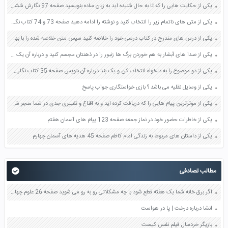
یکی از حکایت هایی را که تا به حال شنیده اید به زبان ساده بنویسید صفحه 97 نگارش ششم دبستان
یکی از متن های ناتمام زیر را انتخاب کنید و نوشته را ادامه دهید صفحه 73 و 74 کتاب نگارش فارسی پنجم دبستان
یکی از درس های مندرج در کتاب درسی خود را خلاصه کنید سپس متن خلاصه شده را با بهره گیری از روش های دسته بندی نمودار جدول نقشه مفهومی نشان دهید صفحه 118 نگارش یازدهم
یکی از صدا های آبشار به هم خوردن برگ ها زنبور را در ذهنتان مجسم کنید و درباره آن یک بند بنویسید صفحه 11 نگارش پنجم
یکی از دو موضوع را به دلخواه انتخاب کن و یک بند درباره آن بنویس صفحه 35 کتاب نگارش فارسی سوم
یکی از وسایل نقلیه می باشد ؟ بازی خواستگاری جواب پاسخ
یکی از موثرترین پیام هایی را که دریافت کرده اید و به اقناع و تغییری جدی در شما منجر شده است برسی کنید و علت این تاثیر گذاری قابل توجه را بنویسید صفحه 52 تفکر و سواد رسانه ای دهم
یکی از خاطرات حضور خود در نماز جمعه صفحه 123 پیام های آسمان هفتم
یکی از داستان های مربوط به زندگی امام کاظم صفحه 45 هدیه های آسمان چهارم
مطالب تصادفی
اگر برق خانه شما یک هفته قطع شود با چه مشکلاتی رو به رو می شوید صفحه 26 علوم چهارم
انشا درباره درخت | پا در هواست
بازیگر خردسال فیلم نفس کیست