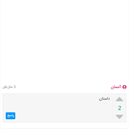
آسمان
3 سال قبل

داستان
2

پاسخ