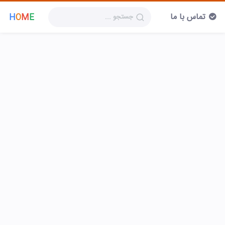
تماس با ما
H
O
M
E