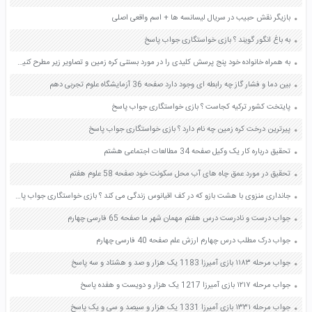
بازیگر نقش حبیب در سریال لیسانسه ها + اسم واقعی اصلی
به باغ انگور گویند ؟ بازی خواستگاری جواب پاسخ
به همراه خانواده خود پنج پرسش کلیدی را در مورد بستنی کره زمین و تصاویر زیر مطرح کنید و پاسخ را در جای خالی بنویسید صفحه 25 و 26 تفکر و سواد رسانه ای دهم
بین دما و فشار گاز چه رابطه ای وجود دارد صفحه 36 آزمایشگاه علوم تجربی دهم
پایتخت کشور ترکیه کجاست ؟ بازی خواستگاری جواب پاسخ
پیرترین درخت کره زمین چه نام دارد ؟ بازی خواستگاری جواب پاسخ
تحقیق درباره کار یک وکیل صفحه 34 مطالعات اجتماعی هشتم
تحقیق در مورد عمق چاه های آب محل سکونت خود صفحه 58 علوم هفتم
جانداری منزوی با هشت بازو که در کف اقیانوس زندگی می کند ؟ بازی خواستگاری جواب پاسخ
جواب درست و نادرست درس هفتم مهمان شهر ما صفحه 65 فارسی چهارم
جواب درک مطلب درس چهارم ارزش علم صفحه 40 فارسی چهارم
جواب مرحله ۱۱۸۳ بازی آمیرزا 1183 یک هزار و صد و هشتاد و سه پاسخ
جواب مرحله ۱۲۱۷ بازی آمیرزا 1217 یک هزار و دویست و هفده پاسخ
جواب مرحله ۱۳۳۱ بازی آمیرزا 1331 یک هزار و سیصد و سی و یک پاسخ