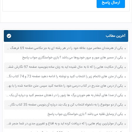
ارسال پاسخ
آخرین مطالب
یکی از هنرمندان معاصر مورد علاقه خود را در هر رشته ای به جز عکاسی صفحه 69 فرهنگ و هنر نهم
یکی از مسیر های عبور و مرور خودروها می باشد ؟ بازی خواستگاری جواب پاسخ
یکی از حکایت هایی را که تا به حال شنیده اید به زبان ساده بنویسید صفحه 97 نگارش ششم دبستان
یکی از متن های ناتمام زیر را انتخاب کنید و نوشته را ادامه دهید صفحه 73 و 74 کتاب نگارش فارسی پنجم دبستان
یکی از درس های مندرج در کتاب درسی خود را خلاصه کنید سپس متن خلاصه شده را با بهره گیری از روش های دسته بندی نمودار جدول نقشه مفهومی نشان دهید صفحه 118 نگارش یازدهم
یکی از صدا های آبشار به هم خوردن برگ ها زنبور را در ذهنتان مجسم کنید و درباره آن یک بند بنویسید صفحه 11 نگارش پنجم
یکی از دو موضوع را به دلخواه انتخاب کن و یک بند درباره آن بنویس صفحه 35 کتاب نگارش فارسی سوم
یکی از وسایل نقلیه می باشد ؟ بازی خواستگاری جواب پاسخ
یکی از موثرترین پیام هایی را که دریافت کرده اید و به اقناع و تغییری جدی در شما منجر شده است برسی کنید و علت این تاثیر گذاری قابل توجه را بنویسید صفحه 52 تفکر و سواد رسانه ای دهم