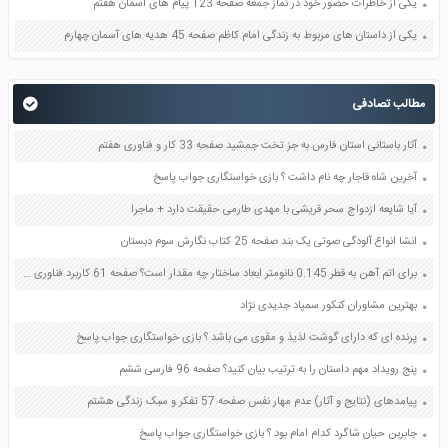
یکی از خاطرات حضور خود در نماز جمعه صفحه 123 پیام های آسمان هفتم
یکی از داستان های مربوط به زندگی امام کاظم صفحه 45 هدیه های آسمان چهارم
مطالب تصادفی
آثار باستانی استان فارس به جز تخت جمشید صفحه 33 کار و فناوری هفتم
آخرین شاه قاجار چه نام داشت ؟ بازی خواستگاری جواب پاسخ
آیا شایعه ازدواج سحر قریشی با مهدی طارمی حقیقت دارد + ماجرا
انشا انواع آلودگی صوتی یک بند صفحه 25 کتاب نگارش سوم دبستان
برای اتم آهن به قطر 0.145 نانومتر ابعاد ساختار چه مقدار است؟ صفحه 61 کاربرد فناوری های نوین یازدهم
بهترین مشاوران کنکور سمپاد جدیدی نژاد
پرنده ای که دارای گوشت لذیذ و مقوی می باشد ؟ بازی خواستگاری جواب پاسخ
پنج رویداد مهم داستان را به ترتیب بیان کنید؟ صفحه 96 فارسی ششم
پیامدهای (نتایج و آثار) عدم مهار نفس صفحه 57 تفکر و سبک زندگی هشتم
جابربن حیان شاگرد کدام امام بود ؟ بازی خواستگاری جواب پاسخ