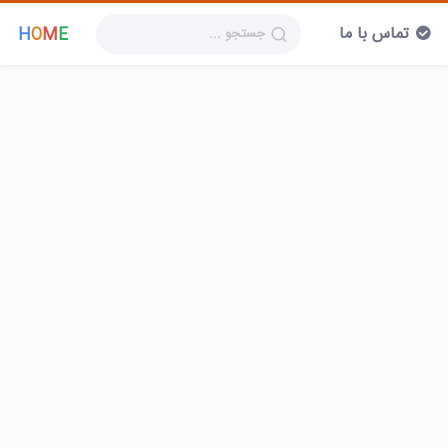
تماس با ما
H
O
M
E