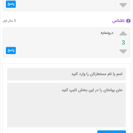

پاسخ
ناشناس
5 سال قبل

درونمایه
3

پاسخ