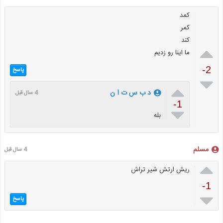
کمد
کمر
کند

ما اینا رو زدیم
-2
پاسخ


د ب س ت ا ن
4 سال قبل
-1

بله
مسلم
4 سال قبل

ریش ارتش شیر تراش
-1

پاسخ