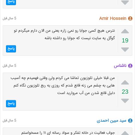

پاسخ
Amir Hossein
5 سال قبل

نترس هیچ کسی جوابا رو نمی زاره یعنی من الان دارم میگردم تو
گوگل یه سایت نیست که جوابا رو داشته باشه
19

پاسخ
ناشناس
5 سال قبل

من قبلا خیلی تلوزیون تماشا می کردم ولی وقتی فهمیدم چه آسیب
هایی به چشم می زنه قانع شدم که روزی یه ربع تلوزیون نگاه کنم
23
دلیل قانع شدن من آب مروارید است

پاسخ
سید مبین احمدی
5 سال قبل

جواب فعالیت در خانه تفکر و سواد رسانه ای ۱۱ را مسخواستم