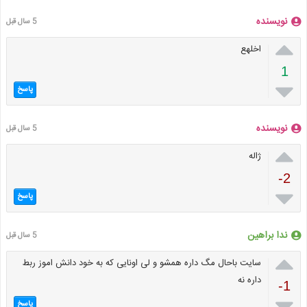
نویسنده
5 سال قبل

اخلهع
1

پاسخ
نویسنده
5 سال قبل

ژاله
-2

پاسخ
ندا براهین
5 سال قبل

سایت باحال مگ داره همشو و لی اونایی که به خود دانش اموز ربط
داره نه
-1

پاسخ