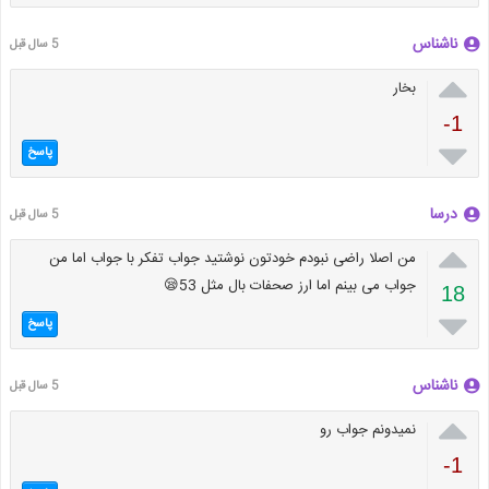
ناشناس
5 سال قبل

بخار
-1

پاسخ
درسا
5 سال قبل

من اصلا راضی نبودم خودتون نوشتید جواب تفکر با جواب اما من
جواب می بینم اما ارز صحفات بال مثل 53😪
18

پاسخ
ناشناس
5 سال قبل

نمیدونم جواب رو
-1