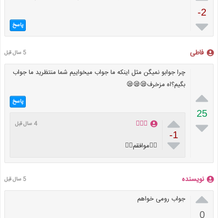
-2

پاسخ
فاطی
5 سال قبل
چرا جوابو نمیگن مثل اینکه ما جواب میخواییم شما منتظرید ما جواب
بگیم؟اه مزخرف😪😪😪

پاسخ
25


🙋🏻‍♀️
4 سال قبل
-1

👌🏻موافقم👌🏻
نویسنده
5 سال قبل

جواب رومی خواهم
0