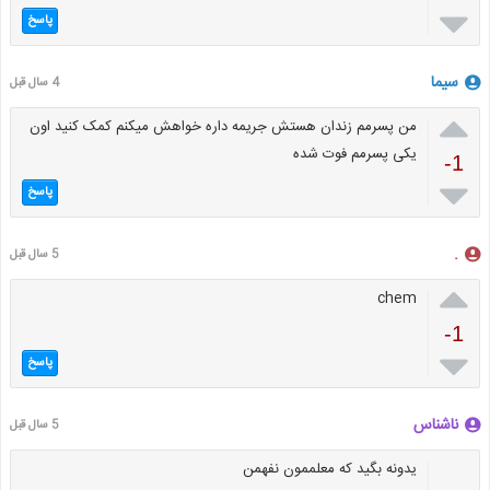

پاسخ
سیما
4 سال قبل

من پسرمم زندان هستش جریمه داره خواهش میکنم کمک کنید اون
یکی پسرمم فوت شده
-1

پاسخ
.
5 سال قبل

chem
-1

پاسخ
ناشناس
5 سال قبل
یدونه بگید که معلممون نفهمن