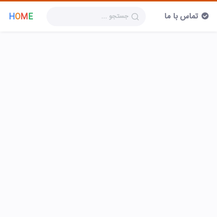
تماس با ما
H
O
M
E