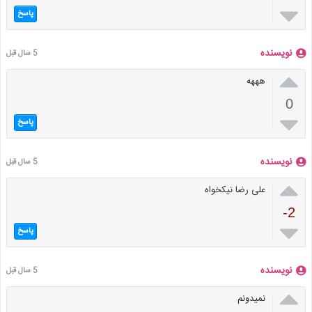

پاسخ
نویسنده
5 سال قبل

هههه
0

پاسخ
نویسنده
5 سال قبل

علی رضا نیکخواه
-2

پاسخ
نویسنده
5 سال قبل

نمیدونم