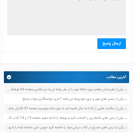
ارسال پاسخ
آخرین مطالب
یکی از هنرمندان معاصر مورد علاقه خود را در هر رشته ای به جز عکاسی صفحه 69 فرهنگ و هنر نهم
یکی از مسیر های عبور و مرور خودروها می باشد ؟ بازی خواستگاری جواب پاسخ
یکی از حکایت هایی را که تا به حال شنیده اید به زبان ساده بنویسید صفحه 97 نگارش ششم دبستان
یکی از متن های ناتمام زیر را انتخاب کنید و نوشته را ادامه دهید صفحه 73 و 74 کتاب نگارش فارسی پنجم دبستان
یکی از درس های مندرج در کتاب درسی خود را خلاصه کنید سپس متن خلاصه شده را با بهره گیری از روش های دسته بندی نمودار جدول نقشه مفهومی نشان دهید صفحه 118 نگارش یازدهم