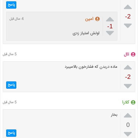

پاسخ

-2
امین
4 سال قبل

-1

اولش امتیاز زدی
تال
5 سال قبل

ماده دربدن که فشارخون بالامیبرد
-2

پاسخ
کلارا
5 سال قبل

بخار
0

پاسخ