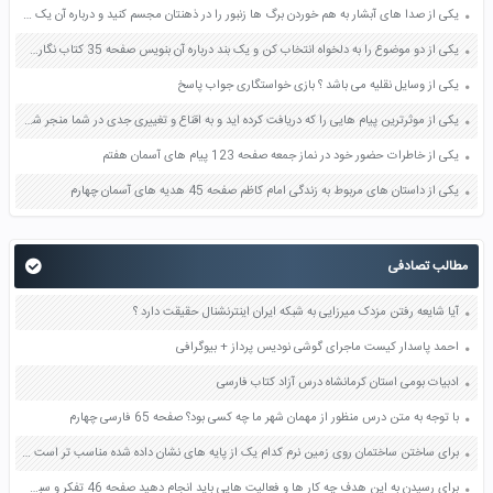
یکی از صدا های آبشار به هم خوردن برگ ها زنبور را در ذهنتان مجسم کنید و درباره آن یک بند بنویسید صفحه 11 نگارش پنجم
یکی از دو موضوع را به دلخواه انتخاب کن و یک بند درباره آن بنویس صفحه 35 کتاب نگارش فارسی سوم
یکی از وسایل نقلیه می باشد ؟ بازی خواستگاری جواب پاسخ
یکی از موثرترین پیام هایی را که دریافت کرده اید و به اقناع و تغییری جدی در شما منجر شده است برسی کنید و علت این تاثیر گذاری قابل توجه را بنویسید صفحه 52 تفکر و سواد رسانه ای دهم
یکی از خاطرات حضور خود در نماز جمعه صفحه 123 پیام های آسمان هفتم
یکی از داستان های مربوط به زندگی امام کاظم صفحه 45 هدیه های آسمان چهارم
مطالب تصادفی
آیا شایعه رفتن مزدک میرزایی به شبکه ایران اینترنشنال حقیقت دارد ؟
احمد پاسدار کیست ماجرای گوشی نودیس پرداز + بیوگرافی
ادبیات بومی استان کرمانشاه درس آزاد کتاب فارسی
با توجه به متن درس منظور از مهمان شهر ما چه کسی بود؟ صفحه 65 فارسی چهارم
برای ساختن ساختمان روی زمین نرم کدام یک از پایه های نشان داده شده مناسب تر است صفحه 84 علوم نهم
برای رسیدن به این هدف چه کار ها و فعالیت هایی باید انجام دهید صفحه 46 تفکر و سبک زندگی هفتم