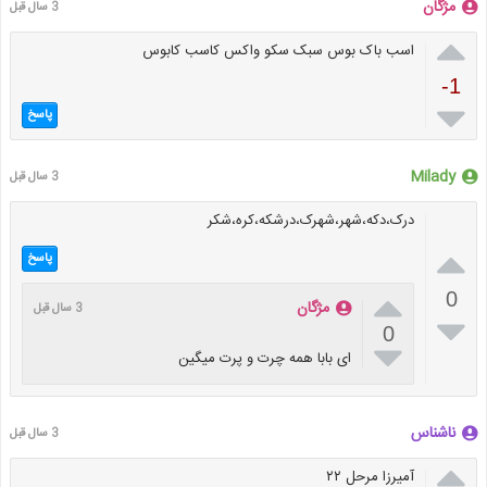
مژگان
3 سال قبل

اسب باک بوس سبک سکو واکس کاسب کابوس
-1

پاسخ
Milady
3 سال قبل
درک،دکه،شهر،شهرک،درشکه،کره،شکر

پاسخ

0
مژگان
3 سال قبل

0

ای بابا همه چرت و پرت میگین
ناشناس
3 سال قبل

آمیرزا مرحل ۲۲