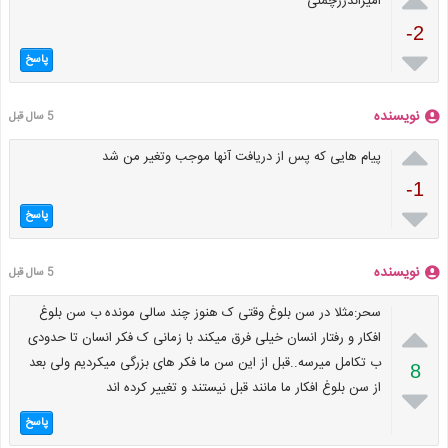
امیراندرزچمنی
-2

پاسخ
نویسنده
5 سال قبل

پیام هایی که پس از دریافت آنها موجب وتغیر من شد
-1

پاسخ
نویسنده
5 سال قبل
سحر:مثلا در سن بلوغ وقتی ک هنوز چند سالی مونده ب سن بلوغ

افکار و رفتار انسان خیلی فرق میکند با زمانی ک فکر انسان تا حدودی
ب تکامل میرسه..قبل از این سن ما فکر های بزرگی میکردیم ولی بعد
8
از سن بلوغ افکار ما مانند قبل نیستند و تغییر کرده اند

پاسخ