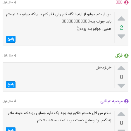
🙋🏻‍♀️
4 سال قبل

من اومدم جوابو از اینجا نگاه کنم ولی فکر کنم با اینکه جوابو بلد نیستم
باید جواب بدم🙎🏻‍♀️🙍🏻‍♀️🤷🏻‍♀️🤦🏻‍♀️
2
همین جوابو بلد بودم👆

پاسخ
فرگل
4 سال قبل

خربزه.خزر
0

پاسخ
مرصیه عیاشی
4 سال قبل

سلام من لال هستم طلاق بود بچه یک دارم وسایل روندادم خونه مادر
زندگیم بود وسایل دست دومه کمک میشه مشکلم
0
پاسخ