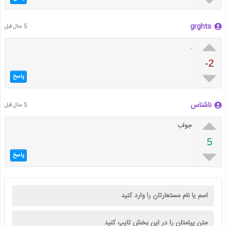
grghts
5 سال قبل

.
-2

پاسخ
ناشناس
5 سال قبل

جواب
5

پاسخ