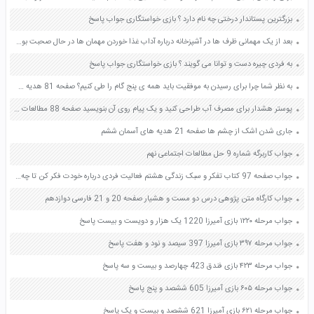
بزرگترین پستاندار درختی چه نام دارد ؟ بازی خواستگاری جواب پاسخ
بعد از یک مهمانی ظرف ها در آشپزخانه درباره آداب غذا خوردن مهمان ها در حال صحبت بودند صفحه 28 کتاب نگارش فارسی ششم
به فردی چیره دست و توانا می گویند ؟ بازی خواستگاری جواب پاسخ
به نظر شما چرا برای رسیدن به موفقیت باید همه ی پنج گام را طی کنیم؟ صفحه 81 هدیه های آسمان ششم
پوستر هشدار برای مصرف آب طراحی کنید و یک پیام روی آن بنویسید صفحه 88 مطالعات اجتماعی هفتم
جاری شدن اشک از چشم ها صفحه 21 هدیه های آسمان ششم
جواب کاربرگه شماره 9 حل مطالعات اجتماعی نهم
جواب صفحه 97 کتاب تفکر و سبک زندگی هشتم فعالیت فردی درباره خودت فکر کن تا چه اندازه خودت را قبول داری
جواب کارگاه متن پژوهی درس دو مست و هشیار صفحه 20 و 21 فارسی دوازدهم
جواب مرحله ۱۲۲۰ بازی آمیرزا 1220 یک هزار و دویست و بیست پاسخ
جواب مرحله ۳۹۷ بازی آمیرزا 397 سیصد و نود و هفت پاسخ
جواب مرحله ۴۲۳ بازی فندق 423 چهارصد و بیست و سه پاسخ
جواب مرحله ۶۰۵ بازی آمیرزا 605 ششصد و پنج پاسخ
جواب مرحله ۶۲۱ بازی آمیرزا 621 ششصد و بیست و یک پاسخ