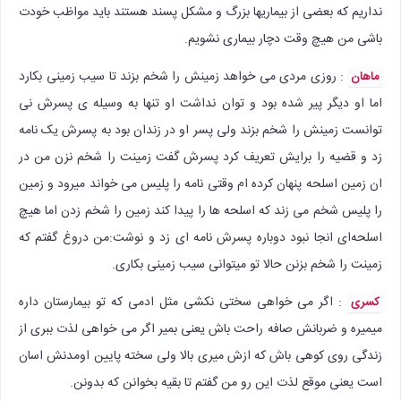
نداریم که بعضی از بیماریها بزرگ و مشکل پسند هستند باید مواظب خودت
باشی من هیچ وقت دچار بیماری نشویم.
: روزی مردی می خواهد زمینش را شخم بزند تا سیب زمینی بکارد
ماهان
اما او دیگر پیر شده بود و توان نداشت او تنها به وسیله‌ ی پسرش نی
توانست زمینش را شخم بزند ولی پسر او در زندان بود به پسرش یک نامه
زد و قضیه را برایش تعریف کرد پسرش گفت زمینت را شخم نزن من در
ان زمین اسلحه پنهان کرده ام وقتی نامه را پلیس می خواند میرود و زمین
را پلیس شخم می زند که اسلحه ها را پیدا کند زمین را شخم زدن اما هیچ
اسلحه‌ای انجا نبود دوباره پسرش نامه ای زد و نوشت:من دروغ گفتم که
زمینت را شخم بزنن حالا تو میتوانی سیب زمینی بکاری.
: اگر می خواهی سختی نکشی مثل ادمی که تو بیمارستان داره
کسری
میمیره و ضربانش صافه راحت باش یعنی بمیر اگر می خواهی لذت ببری از
زندگی روی کوهی باش که ازش میری بالا ولی سخته پایین اومدنش اسان
است یعنی موقع لذت این رو من گفتم تا بقیه بخوانن که بدونن.