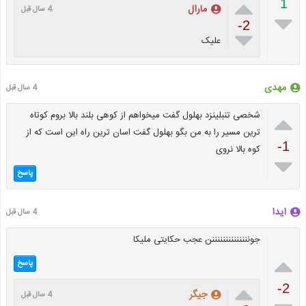

1
مارال
4 سال قبل

-2

علیک
مهدی
4 سال قبل

شخصی تنبلینزد بهلول گفت میخواهم از کوهی بلند بالا بروم کوتاه
ترین مسیر را به من بگو بهلول گفت اسان ترین راه این است که از
-1
کوه بالا نروی

پاسخ
ایدا
4 سال قبل
جوننننننننننننننن عجب حکایتی ملیکا

پاسخ

-2
جیگر
4 سال قبل