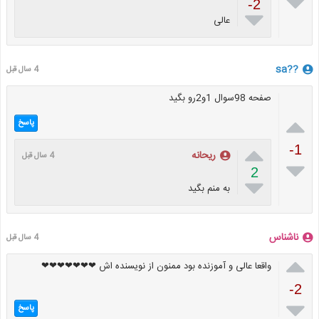

-2

عالی
??sa
4 سال قبل
صفحه 98سوال 1و2رو بگید

پاسخ

-1
ریحانه
4 سال قبل

2

به منم بگید
ناشناس
4 سال قبل

واقعا عالی و آموزنده بود ممنون از نویسنده اش ❤❤❤❤❤❤❤
-2

پاسخ