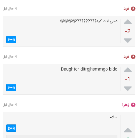
فرد
4 سال قبل

دخی لات کیه؟؟؟؟؟؟؟؟؟؟؟🤥🤥🥲🥲
-2

پاسخ
فرد
4 سال قبل

Daughter ditrgjhsmmgo bide
-1

پاسخ
زهرا
4 سال قبل
سلام

پاسخ