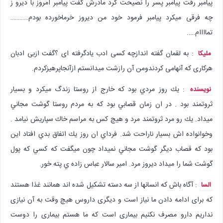
پیامبر رفت پیامبر پسر را نصیحت کرد مادرش گفت پیامبر امروز با دیرو ز
چه فرقی میکرد پیامبر فرمود خود من دیروز خرماخورده بودم…………
تماااام…..
: به لقمان گفته اندازچه کسی ادب یادگرفته ای ؟گفت ازبی ادبان
ملیکا
هرکاری که آنهامی کردندومن آن رازشت میدانستم ازآنجاپرهیزکردم.
: يك روز مردي بود كه خارج از روستا زندگ ميكرد و بسيار
نویسنده
ثروتمند بود . در ان زمان قصابي بود كه به مردم روستا گوشت مجاني
ميداد. يك رو مرد ثروتمند مرد و هيچ كس به مراسم خاك سپاريش نيامد .
وخوانواده اش بسيار ناراحت شد. فرداي ان روز يك اتفاق بدي افتاد اين
بود كه قصاب ديگر گوشت مجاني نميداد چون ميگفت كه كسي كه پول
گوشت شما را ميداد ديروز مرد. امير سالار عباس زاده ي پته خور.
:‌ آگاه باش که انسانها از سه دسته تشکیل شده اند همانند غذا هستند
السا
که برای ادامه دادن ما نیاز است و دیگری داروس هیچ وقت به آن نیازی
نداریم دارو مصرف نکنیم بیماری است که ما هستم بیماری را دوست