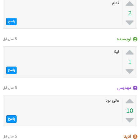

تمام
2

پاسخ
نویسنده
5 سال قبل

لیلا
1

پاسخ
مهدیس
5 سال قبل

عالی بود
10

پاسخ
انایتا
5 سال قبل