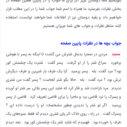
بنویسیم شما دوستان عزیز اگر برای ما جواب را در پایین همین صفحه در
بخش نظرات بفرستید ما همراه با اسم شما جواب شما را در این مطلب قرار
خواهیم داد و بقیه دوستان نیز از اطلاعات شما خواهند توانست استفاده
کنند منتظر نظرات و جواب های شما عزیزان هستیم.
جواب بچه ها در نظرات پایین صفحه
: مردی در صحرا بدنبال شترش می گشت تا اینکه به پسر با هوشی
محمد
برخورد . سراغ شتر را از او گرفت . پسر گفت : شترت یک چشمش کور
بود؟ مرد گفت: بله . پسر پرسید : آیا یک طرف بار شیرین و طرف دیگرش
ترش بود ؟ مرد گفت : بله . حالا بگو شتر کجاست ؟ ‌پسر گفت من شتری
ندیدم . مرد ناراحت شد و فکر کرد که شاید این پسر بلائی سر شتر او آورده
و پسرک را نزد قاضی برد و ماجرا را برای قاضی تعریف کرد . قاضی از پسر
پرسید . اگر تو شتر را ندیدی چطور مشخصات او را درست داده ای ؟
پسرک گفت : در راه ، روی خاک اثر پای شتری دیدم که فقط سبزه‌های یک
طرف را خورده بود . فهمیدم که شاید شتر یک چشمش کور بود . بعد دیدم