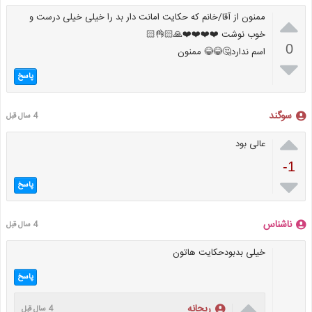

ممنون از آقا/خانم که حکایت امانت دار بد را خیلی خیلی درست و
خوب نوشت ❤️❤️❤️❤️🙏🏻👌🏻
0
اسم ندارد🤔😂😂 ممنون

پاسخ
سوگند
4 سال قبل

عالی بود
-1

پاسخ
ناشناس
4 سال قبل
خیلی بدبودحکایت هاتون
پاسخ

ریحانه
4 سال قبل