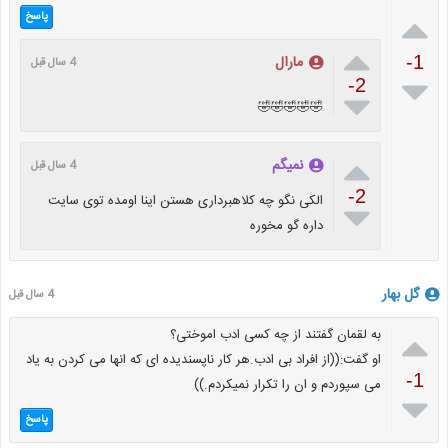

پاسخ

مارال
-1
4 سال قبل

-2

🤣🤣🤣🤣🤣

نمیگم
4 سال قبل
-2
الکی نگو چه کلاهبرداری هستن اینا اومده توی سایت

داره گو مخوره
گل بهار
4 سال قبل

به لقمان گفتند از چه کسی ادب اموختی؟
او گفت:((از افراد بی ادب.هر کار ناپسندیده ای که انها می کردن به یاد
-1
می سپوردم و ان را تکرار نمیکردم.))

پاسخ