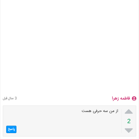
فاطمه زهرا
3 سال قبل

از من سه حرفی هست
2

پاسخ