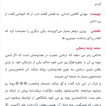
کردم.
:‌مهدی کاظمی اندانی: به لقمان گفتند ادب از که آموختی گفت از
نویسنده
بی ادبان.
: روزی دونفر بسیار می*وزیدند یکی دیگری را نصیحت کرد که
ناشناس
انقدر ن*وز بدبخت میمیری ها.
:
محمد پارسا رحمانی
حاکمی رابر می دهند که درختی عجیب در هندوستان است که اگر کسی
میوه ی آن را بخوردهرگز پیر نمی شود حاکم یکی از نزدیکان خود را برای
یافتن چنین درختی ،به سوی هندوستان، روانه میکند .آن شخص،پس از
جستجوی بسیار به نتیجه ای نمیرسد
و بارک در این باره گفت و گو میکند تمسخر وتعجب،😅😅😅روبه رو
میشود.سرانجام ،ناامیدمشود وقصد بازگشت میکند،اما پیش از اینکه بار
سفر ببندد بادانشمندی روبه رو می شود باشگاهی از اواسط میشنود:این
درختی که تومیگویی وبه دنبال آن هستی،همان ((درخت علم ))است..😮