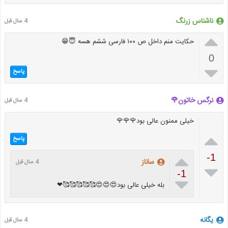
ناشناس زرنگ
4 سال قبل

حکایت منم داخل ص ۱۰۰ فارسی ششم هسه 😇😁
0

پاسخ
نرگس خاتون🌹
4 سال قبل
خیلی ممنون عالی بود🌹🌹🌹

پاسخ

-1
ساناز
4 سال قبل

-1

بله خیلی عالی بود😍😍😍🥰🥰🥰🥰🥰❤
یگانه
4 سال قبل