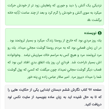
نزدیکی یک آتش را دید و جوری که پاهایش زود تر از خودش حرکت
میکرد به سوی آتش و خودش را گرم کرد و بعد از چند ساعت 🕦به خانه
برگشت 🙏
نویسنده
يك روز مردي بود كه خارج از روستا زندگ ميكرد و بسيار ثروتمند بود .
در ان زمان قصابي بود كه به مردم روستا گوشت مجاني ميداد. يك رو
مرد ثروتمند مرد و هيچ كس به مراسم خاك سپاريش نيامد . وخوانواده
اش بسيار ناراحت شد. فرداي ان روز يك اتفاق بدي افتاد اين بود كه
قصاب ديگر گوشت مجاني نميداد چون ميگفت كه كسي كه پول گوشت
شما را ميداد ديروز مرد. امير سالار عباس زاده ي پته خور
صفحه ۹۷ کتاب نگارش ششم دبستان ابتدایی یکی از حکایت هایی را
که تا به حال شنیده اید به زبان ساده بنویسید از سایت نکس لود
دریافت کنید.