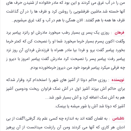
من را در آب غرق می کردند و این بود که مادر خانواده از شنیدن حرف های
آنها خسته شد.ماشین ظرفشویی را روشن کرد و ظرف ها را در آن گذاشت
ظرف ها همه با هم گفتند: الان همگی با هم در آب و کف غرق میشویم..
: روزی یک پسر ی بسیار رطب میخورد مادرش او رانزد پیامبر برد
فرهان
وگفت اکنون پسرم بسیار خرما میخورد شما او را نصیحت کن که کمتر خرما
بخورد پیامبر گفت برو و فردا بیا مادر همراه با فرزندش فردای آن روز نزد
پیامبر رفت پیامبر پسر را نصیحت کرد مادرش گفت پیامبر امروز با دیرو ز
چه فرقی میکرد پیامبر فرمود خود من دیروز خرماخورده بودم.
: روزی حاکم دوتا از آشپز های شهر را استخدام کرد وقرار شدکه
نویسنده
برای حاکم‌ آش بپزند آشپز اول در آش نمک فراوان ریخت ودومین آشپز
هم به آش نمک اضافه کرد و آش بسیار شور شد….
آشپز که دوتا شد آش یا شور میشه یا بینمک.
: به لقمان گفته اند به اندازه چه کسی علم یاد گرفتی؟گفت از بی
ناشناس
ادبان هر کاری که آنها می کردند ومن آن رازشت میدانست از آن پرهیز