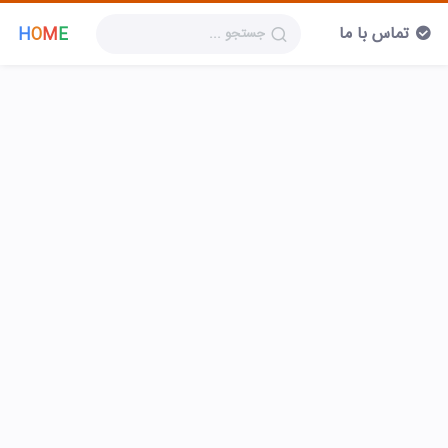
تماس با ما
H
O
M
E