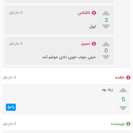

ناشناس
5 سال قبل
3

ایول

نسیم
5 سال قبل
0

خیلی جواب خوبی دادی خوشم آمد
حانده
5 سال قبل

زیاد بود
5

پاسخ
نویسنده
5 سال قبل