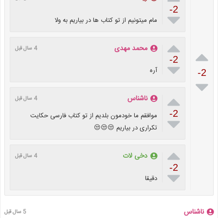
-2

مام میتونیم از تو کتاب ها در بیاریم به ولا

محمد مهدی
4 سال قبل

-2

آره
-2


ناشناس
4 سال قبل
-2
موافقم ما خودمون بلدیم از تو کتاب فارسی حکایت

تکراری در بیاریم 😒😒😒

دخی لات
4 سال قبل
-2

دقیقا
ناشناس
5 سال قبل