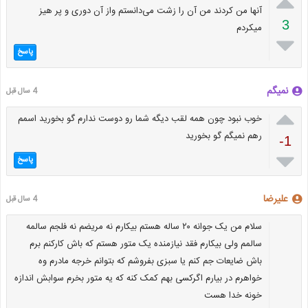

آنها من کردند من آن را زشت می‌دانستم واز آن دوری و پر هیز
3
میکردم

پاسخ
نمیگم
4 سال قبل

خوب نبود چون همه لقب دیگه شما رو دوست ندارم گو بخورید اسمم
رهم نمیگم گو بخورید
-1

پاسخ
علیرضا
4 سال قبل
سلام من یک جوانه ۲۰ ساله هستم بیکارم نه مریضم نه فلجم سالمه
سالمم ولی بیکارم فقد نیازمنده یک متور هستم که باش کارکنم برم
باش ضایعات جم کنم یا سبزی بفروشم که بتوانم خرجه مادرم وه
خواهرم در بیارم اگرکسی بهم کمک کنه که یه متور بخرم سوابش اندازه
خونه خدا هست