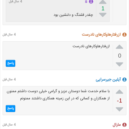

s
4 سال قبل
1

چقدر قشنگ و دلنشین بود
ازرفتارهاوکارهای نادرست
4 سال قبل

ازرفتارهاوکارهای نادرست
0

پاسخ
آیلین جیرسرایی
4 سال قبل

با سلام خدمت شما دوستان عزیز و گرامی خیلی دوست داشتم ممنون
از همکاران و کسانی که در این زمینه همکاری داشتند ممنونم
-1

پاسخ
مارال
4 سال قبل