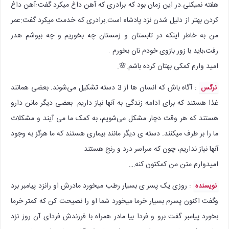
هفته نمیکنی.در این زمان بود که برادری که آهن داغ میکرد گفت:آهن داغ
کردن بهتر از دلیل شدن نزد پادشاه است.برادری که خدمت میکرد گفت:عمر
من به خاطر اینکه در تابستان و زمستان چه بخوریم و چه بپوشم هدر
رفت،باید با زور بازوی خودم نان بخورم .
امید وارم کمکی بهتان کرده باشم.🌸.
: آگاه باش که انسان ها از 3 دسته تشکیل می‌شوند. بعضی همانند
نرگس
غذا هستند که برای ادامه زندگی به آنها نیاز داریم. بعضی دیگر مانن دارو
هستند که هر وقت دچار مشکل می‌شویم، به کمک ما می آیند و مشکلات
ما را بر طرف میکنند. دسته ی دیگر مانند بیماری هستند که ما هرگز به وجود
آنها نیاز نداریم، چون که سراسر درد و رنج هستند
امیدوارم متن من‌ کمکتون کنه….
: روزی یک پسر ی بسیار رطب میخورد مادرش او رانزد پیامبر برد
نویسنده
وگفت اکنون پسرم بسیار خرما میخورد شما او را نصیحت کن که کمتر خرما
بخورد پیامبر گفت برو و فردا بیا مادر همراه با فرزندش فردای آن روز نزد