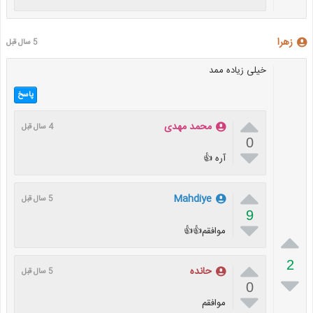
زهرا
5 سال قبل
خیلی زیاده ممد
پاسخ

محمد مهدی
4 سال قبل
0

آره 👍

Mahdiye
5 سال قبل
9

موافقم👍👍


2
حانده
5 سال قبل

0

موافقم