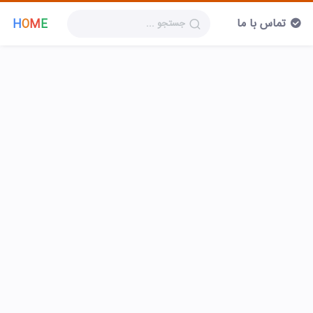
تماس با ما
H
O
M
E