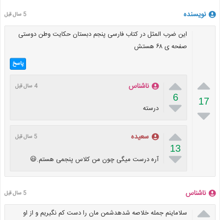
نویسنده
5 سال قبل
این ضرب المثل در کتاب فارسی پنجم دبستان حکایت وطن دوستی
صفحه ی ۶۸ هستش
پاسخ


ناشناس
4 سال قبل
6
17

درسته


سعیده
5 سال قبل
13

آره درست میگی چون من کلاس پنجمی هستم.😃
ناشناس
5 سال قبل

سلاماینم جمله خلاصه شدهدشمن مان را دست کم نگیریم و از او