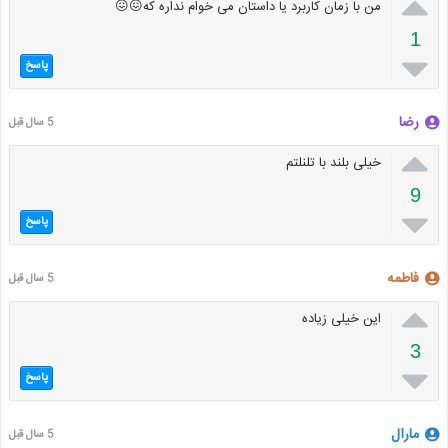

من با زمان کاربرد یا داستان می خوام نداره که😖😖
1

پاسخ
رضا
5 سال قبل

خیلی بلند با تلنلتم
9

پاسخ
فاطمه
5 سال قبل

این خیلی زیاده
3

پاسخ
مارال
5 سال قبل