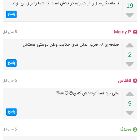
فاصله بگیریم زیرا او همواره در تلاش است که شما را بر زمین بزنند
19

پاسخ
Marny.P
5 سال قبل

صفحه ی ۶۸ ضرب المثل های حکایت وطن دوستی هستش
2

پاسخ
ناشناس
5 سال قبل

عالی بود فقط کوتاهش کنین😚😉🙏👋
9

پاسخ
محدثه
5 سال قبل