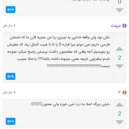
0

پاسخ
مرینت
5 سال قبل
عالی بود ولی واقعا خدایی یه چیزی برا من عجیبه الان ما که امتحان

فارسی داریم نمی دونم چرا قراره 5 یا 6 تا ضرب المثل بیاد که معنیش
رو بنویسیم آخه وقتی که معلممون داشت پرسش پاسخ میکرد متوجه
2
شدم بنظرتون اینچه معنی میتونه داشته باشه؟؟؟ یا مثلا عجیب

نیست؟؟؟؟؟؟؟؟؟؟؟؟؟؟؟؟؟؟؟؟؟؟؟؟؟؟؟؟؟؟؟
پاسخ
F
5 سال قبل

خیلی بزرگه اصلا به درد نمی خوره ولی ممنون🙂🙂🙂
2

پاسخ