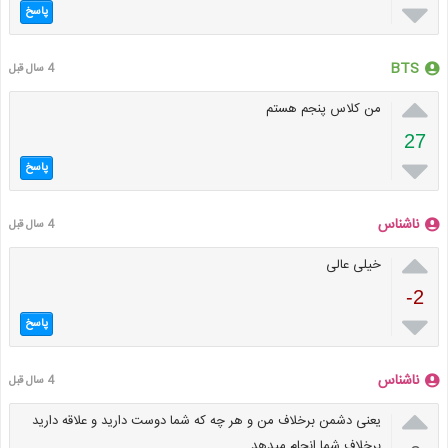

پاسخ
BTS
4 سال قبل

من کلاس پنجم هستم
27

پاسخ
ناشناس
4 سال قبل

خیلی عالی
-2

پاسخ
ناشناس
4 سال قبل

یعنی دشمن برخلاف من و هر چه که شما دوست دارید و علاقه دارید
برخلاف شما انجام میدهد.