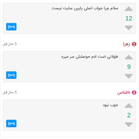

سلام چرا جواب اصلی پایین سایت نیست
12

پاسخ
زهرا
5 سال قبل

طولانی است ادم حوصلش سر میره
9

پاسخ
ناشناس
5 سال قبل

خوب نبود
2

پاسخ