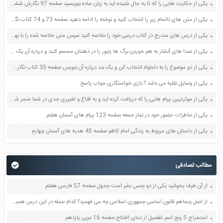
یکی از حکایت هایی را که تا به حال شنیده اید به زبان ساده بنویسید صفحه 97 نگارش ششم دبستان
یکی از متن های ناتمام زیر را انتخاب کنید و نوشته را ادامه دهید صفحه 73 و 74 کتاب نگارش فارسی پنجم دبستان
یکی از درس های مندرج در کتاب درسی خود را خلاصه کنید سپس متن خلاصه شده را با بهره گیری از روش های دسته بندی نمودار جدول نقشه مفهومی نشان دهید صفحه 118 نگارش یازدهم
یکی از صدا های آبشار به هم خوردن برگ ها زنبور را در ذهنتان مجسم کنید و درباره آن یک بند بنویسید صفحه 11 نگارش پنجم
یکی از دو موضوع را به دلخواه انتخاب کن و یک بند درباره آن بنویس صفحه 35 کتاب نگارش فارسی سوم
یکی از وسایل نقلیه می باشد ؟ بازی خواستگاری جواب پاسخ
یکی از موثرترین پیام هایی را که دریافت کرده اید و به اقناع و تغییری جدی در شما منجر شده است برسی کنید و علت این تاثیر گذاری قابل توجه را بنویسید صفحه 52 تفکر و سواد رسانه ای دهم
یکی از خاطرات حضور خود در نماز جمعه صفحه 123 پیام های آسمان هفتم
یکی از داستان های مربوط به زندگی امام کاظم صفحه 45 هدیه های آسمان چهارم
مطالب تصادفی
از آن طرف بخوانید یکی از دو جنس بشر است جدول صفحه 57 فارسی هفتم
از اصل پنجاهم قانون اساسی جمهوری اسلامی چه می فهمید؟ کدام جمله در این درس همین مطلب را می گوید؟ صفحه 71 مطالعات اجتماعی هفتم
استخراج 5 پنج اسم تفضیل از دعای افتتاح صفحه 16 عربی یازدهم