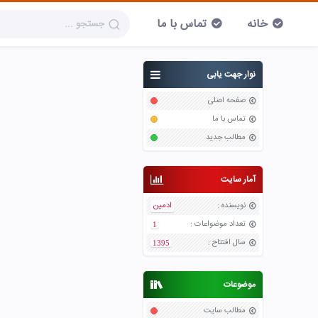
خانه
تماس با ما
نوار جهت یابی
صفحه اصلی
تماس با ما
مطالب جدید
آمار سایت
نویسنده
:
ادمین
تعداد موضواعات
:
1
سال افتتاح
:
1395
موضوعات
مطالب سایت