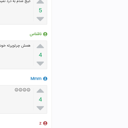

گیج شدم به درد نمی
5

ناشناس

همش چرتوپرته خود
4

Mmm

😐😐😐😐
4

z