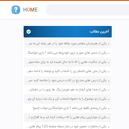
H
O
M
E
آخرین مطالب
یکی از هنرمندان معاصر مورد علاقه خود را در هر رشته ای به جز عکاسی صفحه 69 فرهنگ و هنر نهم
یکی از مسیر های عبور و مرور خودروها می باشد ؟ بازی خواستگاری جواب پاسخ
یکی از حکایت هایی را که تا به حال شنیده اید به زبان ساده بنویسید صفحه 97 نگارش ششم دبستان
یکی از متن های ناتمام زیر را انتخاب کنید و نوشته را ادامه دهید صفحه 73 و 74 کتاب نگارش فارسی پنجم دبستان
یکی از درس های مندرج در کتاب درسی خود را خلاصه کنید سپس متن خلاصه شده را با بهره گیری از روش های دسته بندی نمودار جدول نقشه مفهومی نشان دهید صفحه 118 نگارش یازدهم
یکی از صدا های آبشار به هم خوردن برگ ها زنبور را در ذهنتان مجسم کنید و درباره آن یک بند بنویسید صفحه 11 نگارش پنجم
یکی از دو موضوع را به دلخواه انتخاب کن و یک بند درباره آن بنویس صفحه 35 کتاب نگارش فارسی سوم
یکی از وسایل نقلیه می باشد ؟ بازی خواستگاری جواب پاسخ
یکی از موثرترین پیام هایی را که دریافت کرده اید و به اقناع و تغییری جدی در شما منجر شده است برسی کنید و علت این تاثیر گذاری قابل توجه را بنویسید صفحه 52 تفکر و سواد رسانه ای دهم
یکی از خاطرات حضور خود در نماز جمعه صفحه 123 پیام های آسمان هفتم