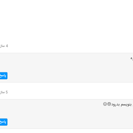
4 سال قبل
ه
پاسخ
5 سال قبل
بنویسم بدرود😞😑
پاسخ