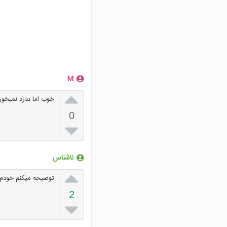
M

خوب اما بدرد نمیخور
0

ناشناس

توصیحه میکنم خودم 
2
