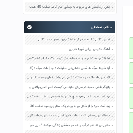
یکی از داستان های مربوط به زندگی امام کاظم صفحه 45 هدیه های آسمان چهارم
مطالب تصادفی
آدرس کانال تلگرام هوم کر + لینک ورود عضویت در کانال
آهنگ قدیمی ایرانی کوچه بازاری
آیا تاکنون به کشورهای همسایه سفر کرده اید؟ به کدام کشور؟ صفحه 56 مطالعات اجتماعی پنجم
آیا شایعه مرگ هاشمی شاهرودی حقیقت دارد | علت مرگ درگذشت فوت
اندامی لوله مانند در دستگاه تنفسی می باشد ؟ بازی خواستگاری جواب پاسخ
بازیگر نقش حمید در سریال سایه بان کیست اسم اصلی واقعی بیوگرافی
برداشت ضرب المثل نعره هیچ شیری خانه چوبی را خراب نمیکند من از رفتار بی سر و صدای موریانه ها می ترسم معنی و مفهوم صفحه 54 تفکر و سبک زندگی هشتم
برداشت خود را از شکل رو به رو در یک سطر بنویسید صفحه 30 علوم هفتم
پستانداری وحشی که در اغلب شبها فعال است ؟ بازی خواستگاری جواب پاسخ
جانورانی که هم در آب و هم در خشکی زندگی میکنند ؟ بازی خواستگاری جواب پاسخ