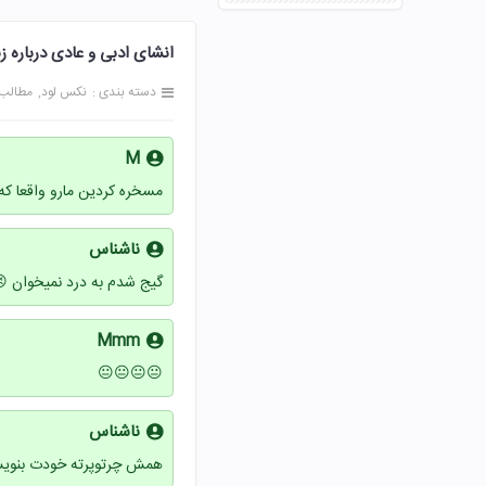
انشای ادبی و عادی درباره ز
دسته بندی :
نکس لود
مطالب
M
مسخره کردین مارو واقعا که
ناشناس
گیج شدم به درد نمیخوان 
Mmm
😐😐😐😐
ناشناس
همش چرتوپرته خودت بنوی