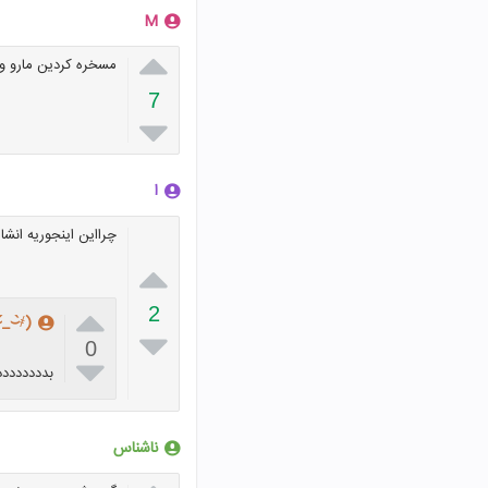
M

مسخره کردین مارو وا
7

ا
چرااین اینجوریه انشا


2
(҂⌣̀_⌣́)

0

بدددددددد
ناشناس