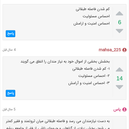

کم شدن فاصله طبقاتی
احساس مسئولیت
6
احساس امنیت و ارامش

پاسخ
mahsa_225
4 سال قبل
بخشش بخشی از اموال خود به نیاز مندان را انفاق می گویند

۱- کم شدن فاصله طبقاتی
۲- احساس مسئولیت
14
۳- احساس امنیت و آرامش

پاسخ
یاس
5 سال قبل
به دست نیازمندان می رسد و فاصله طبقاتی میان ثروتمند و فقیر کمتر
می شود، بخش زیادی از گناهان و جرمهای ناشی از فقر از جامعه ریشه