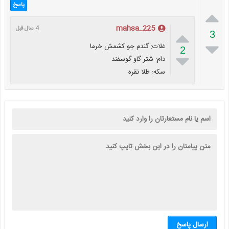
پاسخ

mahsa_225
4 سال قبل

3

غلات: گندم جو کشمش خرما
2

دام: شتر گاو گوسفند
سکه: طلا نقره
ارسال پاسخ