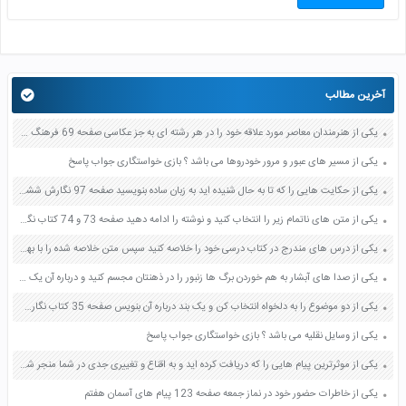
آخرین مطالب
یکی از هنرمندان معاصر مورد علاقه خود را در هر رشته ای به جز عکاسی صفحه 69 فرهنگ و هنر نهم
یکی از مسیر های عبور و مرور خودروها می باشد ؟ بازی خواستگاری جواب پاسخ
یکی از حکایت هایی را که تا به حال شنیده اید به زبان ساده بنویسید صفحه 97 نگارش ششم دبستان
یکی از متن های ناتمام زیر را انتخاب کنید و نوشته را ادامه دهید صفحه 73 و 74 کتاب نگارش فارسی پنجم دبستان
یکی از درس های مندرج در کتاب درسی خود را خلاصه کنید سپس متن خلاصه شده را با بهره گیری از روش های دسته بندی نمودار جدول نقشه مفهومی نشان دهید صفحه 118 نگارش یازدهم
یکی از صدا های آبشار به هم خوردن برگ ها زنبور را در ذهنتان مجسم کنید و درباره آن یک بند بنویسید صفحه 11 نگارش پنجم
یکی از دو موضوع را به دلخواه انتخاب کن و یک بند درباره آن بنویس صفحه 35 کتاب نگارش فارسی سوم
یکی از وسایل نقلیه می باشد ؟ بازی خواستگاری جواب پاسخ
یکی از موثرترین پیام هایی را که دریافت کرده اید و به اقناع و تغییری جدی در شما منجر شده است برسی کنید و علت این تاثیر گذاری قابل توجه را بنویسید صفحه 52 تفکر و سواد رسانه ای دهم
یکی از خاطرات حضور خود در نماز جمعه صفحه 123 پیام های آسمان هفتم