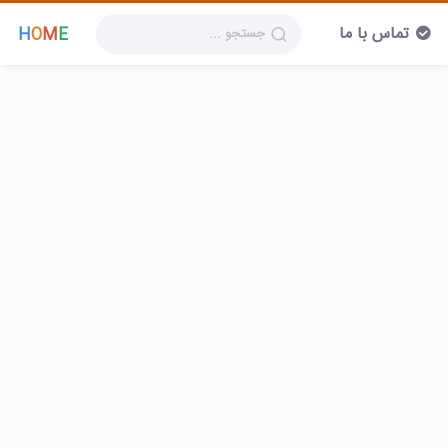
تماس با ما
H
O
M
E