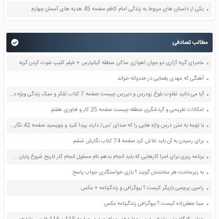
یکی از داستان های مربوط به زندگی امام کاظم صفحه 45 هدیه های آسمان چهارم
مطالب تصادفی
ماجرای گربه آزاری دو جوان اهوازی ساکن منطقه کیانپارس + فیلم کلیپ شوت کردن گربه
آهنگی که مهدی یغمایی در خندوانه خواند
آیا می دانید تفاوت بلوغ زودرس و دیررس چیست صفحه 7 کتاب تفکر و سبک زندگی ویژه دختران
امکانات تفریحی و گردشگری منطقه چیست صفحه 25 کار و فناوری هفتم
با توجه به متن درس واژه هایی را که صدای /س/ دارند پیدا کنید و بنویسید صفحه 42 نگارش فارسی ششم
برای رسیدن به آن باید تلاش کرد صفحه 74 کتاب نگارش ششم
برنامه ریزی برای اجرا کارهایی که باید انجام بدهم نام مسئول انجام کار تاریخ شروع پایان صفحه 26 تفکر و سبک زندگی هفتم
به زیرساخت هر ساختمان گویند ؟ بازی خواستگاری جواب پاسخ
رامین پرچمی بازیگر کیست ؟ بیوگرافی و زندگینامه + عکس
مینا جعفرزاده کیست ؟ بیوگرافی زندگینامه عکس