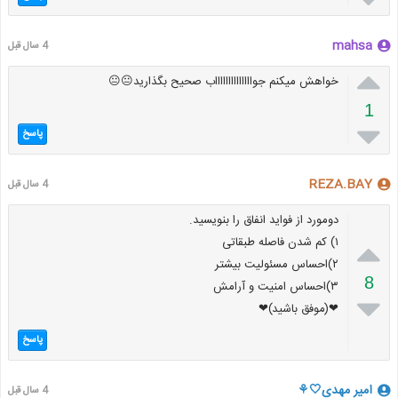
mahsa
4 سال قبل

خواهش میکنم جوااااااااااااااب صحیح بگذارید😐😐
1

پاسخ
REZA.BAY
4 سال قبل
دومورد از فواید انفاق را بنویسید.

۱) کم شدن فاصله طبقاتی
۲)احساس مسئولیت بیشتر
8
۳)احساس امنیت و آرامش

❤(موفق باشید)❤
پاسخ
امیر مهدی🤍⚘
4 سال قبل