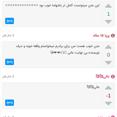

این متن میتونست کامل تر باشهاما خوب بود ⭐⭐⭐⭐⭐⭐⭐⭐⭐⭐⭐⭐⭐⭐
1

پاسخ
پریا ۱۵ ساله
5 سال قبل

متن خوب هست من برای برادرم میخواستم واقعا خوبه و حرف
نویسنده بی نهایت عالی 🖒🖒💋💋😘
0

پاسخ
عالی🥰🥰
5 سال قبل

عالی🥰🥰
-1

پاسخ