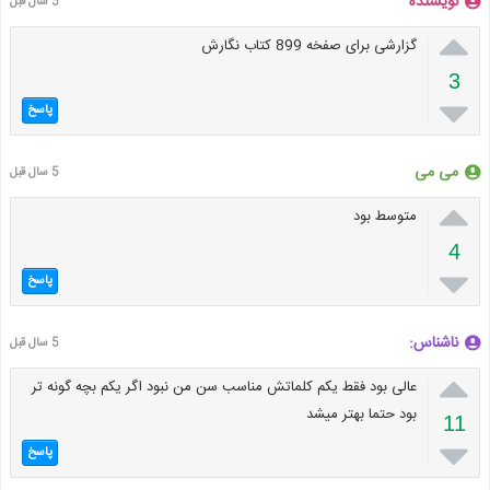
نویسنده
5 سال قبل

گزارشی برای صفخه 899 کتاب نگارش
3

پاسخ
می می
5 سال قبل

متوسط بود
4

پاسخ
ناشناس:
5 سال قبل

عالی بود فقط یکم کلماتش مناسب سن من نبود اگر یکم بچه گونه تر
بود حتما بهتر میشد
11

پاسخ