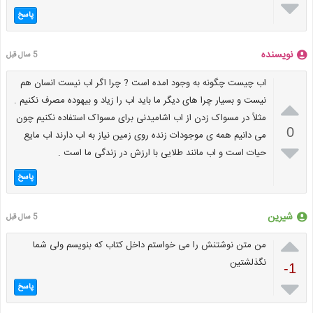

پاسخ
نویسنده
5 سال قبل
اب چیست چگونه به وجود امده است ? چرا اگر اب نیست انسان هم

نیست و بسیار چرا های دیگر ما باید اب را زیاد و بیهوده مصرف نکنیم .
مثلاً در مسواک زدن از اب اشامیدنی برای مسواک استفاده نکنیم چون
0
می دانیم همه ی موجودات زنده روی زمین نیاز به اب دارند اب مایع

حیات است و اب مانند طلایی با ارزش در زندگی ما است .
پاسخ
شیرین
5 سال قبل

من متن نوشتنش را می خواستم داخل کتاب که بنویسم ولی شما
نگذلشتین
-1

پاسخ