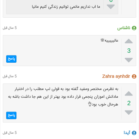

ما اب نداریم مانمی توانیم زندگی کنیم مانیا
ناشناس
5 سال قبل

عالیییییه🌸
3

پاسخ
Zahra aynhdir
5 سال قبل

به نظرمن مختصر ومفید گفته بود به قولی لپ مطلب را در اختیار
مادانش اموزان پنجمی قرار داده بود بهتر از این هم جا داشت باشه به
2
هرحال خوب بود👌

پاسخ
آیدا
5 سال قبل