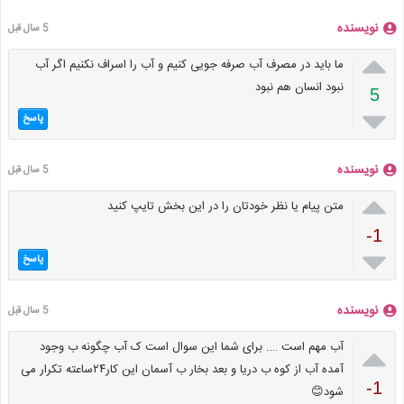
نویسنده
5 سال قبل

ما باید در مصرف آب صرفه جویی کنیم و آب را اسراف نکنیم اگر آب
نبود انسان هم نبود
5

پاسخ
نویسنده
5 سال قبل

متن پیام یا نظر خودتان را در این بخش تایپ کنید
-1

پاسخ
نویسنده
5 سال قبل

آب مهم است …. برای شما این سوال است ک آب چگونه ب وجود
آمده آب از کوه ب دریا و بعد بخار ب آسمان این کار۲۴ساعته تکرار می
-1
شود😊