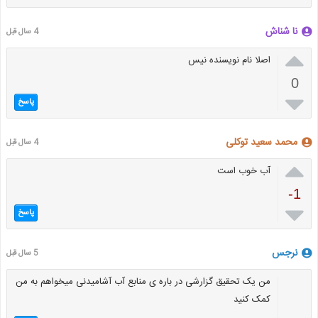
نا شناش
4 سال قبل

اصلا نام نویسنده نیس
0

پاسخ
محمد سعید توکلی
4 سال قبل

آب خوب است
-1

پاسخ
نرجس
5 سال قبل
من یک تحقیق گزارشی در باره ی منابع آب آشامیدنی میخواهم به من
کمک کنید