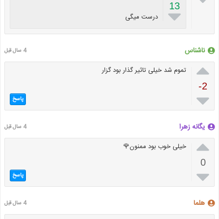
13

درست میگی
ناشناس
4 سال قبل

تموم شد خیلی تاثیر گذار بود گزار
-2

پاسخ
یگانه زهرا
4 سال قبل

خیلی خوب بود ممنون🌹
0

پاسخ
هلما
4 سال قبل