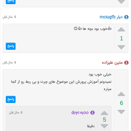

پاسخ
دیار mciugfb
4 سال قبل

👍خوب بود بچه ها 👍😊
1

پاسخ
متین علیزاده
4 سال قبل
خیلی خوب بود
نمیدونم آموزش پرورش این موضوع های چرت و بی ربط رو از کجا
میاره

پاسخ
6


dᴉʞɐɔɥoo
4 سال قبل
5

دقیقا