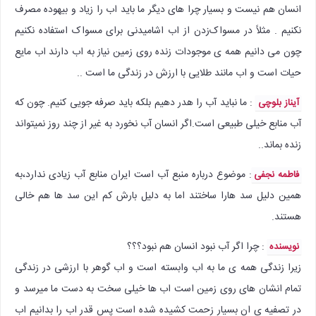
انسان هم نیست و بسیار چرا های دیگر ما باید اب را زیاد و بیهوده مصرف
نکنیم . مثلاً در مسواک‌زدن از اب اشامیدنی برای مسواک استفاده نکنیم
چون می دانیم همه ی موجودات زنده روی زمین نیاز به اب دارند اب مایع
حیات است و اب مانند طلایی با ارزش در زندگی ما است ..
: ما نباید آب را هدر دهیم بلکه باید صرفه جویی کنیم. چون که
آیناز بلوچی
آب منابع خیلی طبیعی است.اگر انسان آب نخورد به غیر از چند روز نمیتواند
زنده بماند..
: موضوع درباره منبع آب است ایران منابع آب زیادی ندارد،به
فاطمه نجفی
همین دلیل سد هارا ساختند اما به دلیل بارش کم این سد ها هم خالی
هستند.
: چرا اگر آب نبود انسان هم نبود؟؟؟
نویسنده
زیرا زندگی همه ی ما به اب وابسته است و اب گوهر با ارزشی در زندگی
تمام انشان های روی زمین است اب ها خیلی سخت به دست ما میرسد و
در تصفیه ی ان بسیار زحمت کشیده شده است پس قدر اب را بدانیم اب