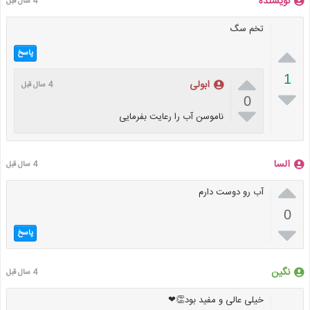
نویسنده
4 سال قبل
تخم سگ

پاسخ

1
ابولی
4 سال قبل

0

ناموسن آب را رعایت بفرمایی
السا
4 سال قبل

آب رو دوست دارم
0

پاسخ
نگین
4 سال قبل
خیلی عالی و مفید بود👏❤