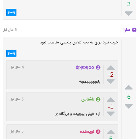
3

پاسخ
سارا
5 سال قبل
خوب نبود برای یه بچه کلاس پنجمی مناسب نبود
پاسخ

dᴉʞɐɔɥoo
4 سال قبل
-2

بلهههههههههه


6
ناشناس
5 سال قبل

-1

اره خیلی پیچیده و بزرگانه ی

نویسنده
5 سال قبل
6