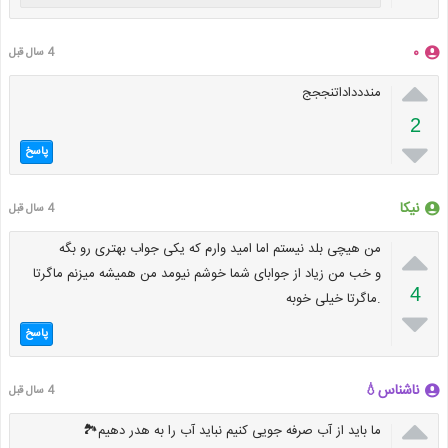
۰
4 سال قبل

منددداداتنججج
2

پاسخ
نیکا
4 سال قبل

من هیچی بلد نیستم اما امید وارم که یکی جواب بهتری رو بگه
و خب من زیاد از جوابای شما خوشم نیومد من همیشه میزنم ماگرتا
4
.ماگرتا خیلی خوبه

پاسخ
ناشناس💧
4 سال قبل

ما باید از آب صرفه جویی کنیم نباید آب را به هدر دهیم🏞