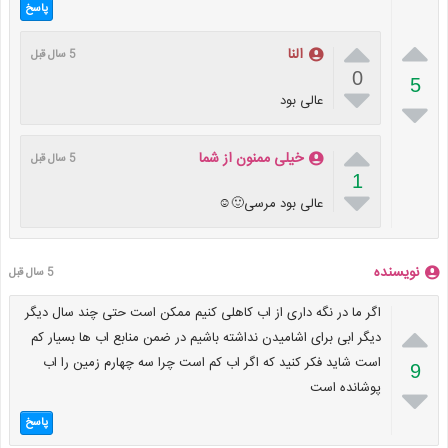
پاسخ


النا
5 سال قبل
0
5

عالی بود


خیلی ممنون از شما
5 سال قبل
1

عالی بود مرسی🙂☺️
نویسنده
5 سال قبل
اگر ما در نگه داری از اب کاهلی کنیم ممکن است حتی چند سال دیگر

دیگر ابی برای اشامیدن نداشته باشیم در ضمن منابع اب ها بسیار کم
است شاید فکر کنید که اگر اب کم است چرا سه چهارم زمین را اب
9
پوشانده است

پاسخ