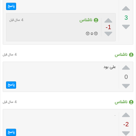

پاسخ

3
ناشناس
4 سال قبل

-1

😚☺😚
ناشناس
4 سال قبل

علی بود
0

پاسخ
ناشناس
4 سال قبل

.
-2

پاسخ