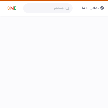
تماس با ما
H
O
M
E