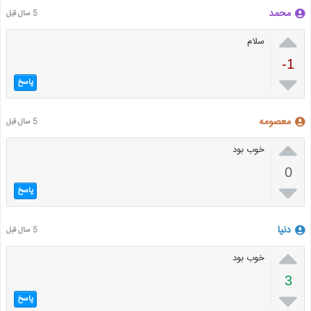
محمد
5 سال قبل

سلام
-1

پاسخ
معصومه
5 سال قبل

خوب بود
0

پاسخ
دنیا
5 سال قبل

خوب بود
3

پاسخ