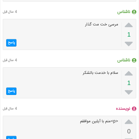
ناشناس
4 سال قبل

مرسی خت مت گذار
1

پاسخ
ناشناس
4 سال قبل

سلام با خدمت باتشکر
1

پاسخ
نویسنده
4 سال قبل

<p>منم با آیلین موافقم
0