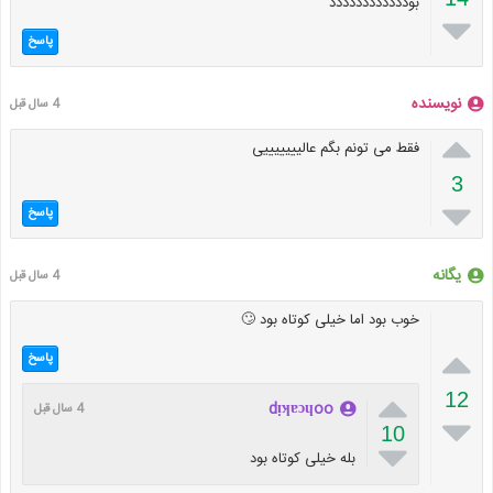
بودددددددددددد

پاسخ
نویسنده
4 سال قبل

فقط می تونم بگم عالیییییییی
3

پاسخ
یگانه
4 سال قبل
خوب بود اما خیلی کوتاه بود 🙄

پاسخ

12
dᴉʞɐɔɥoo
4 سال قبل

10

بله خیلی کوتاه بود