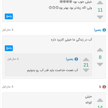

خیلی خوب بود 🤩🤩🤩🤩
ولی اگه زیادتر بود بهتر بود🙃🙃🙃
11

پاسخ
بصیرا
4 سال قبل
آب در زندگی ما خیلی کاربرد داره

پاسخ

8
بصیرا
4 سال قبل

21

آب نعمت خداست باید قدر آب رو بدونیم
k
4 سال قبل

خیلی
کوتاه
14