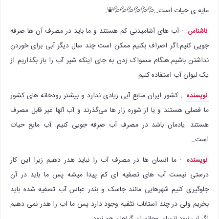
مایه ی حیات است…💦💦💦💦💦💦⛲.
: آب های آشامیدنی کم هستند و ما باید در مصرف آن ها صرفه
ناشناس
جویی کنیم.اگر اصراف بکنیم ممکن است چند سال دیگر آبی برای خوردن
نداشتن باشیم.هنگام مسواک زدن به جای اینکه شیر آب را باز بگذاریم از
یک لیوان آب استفاده کنیم.
: کشور ایران منابع آبی زیادی ندارد و بیشتر رودخانه های کشور
نویسنده
ما فصلی هستند و یا از شوره زار ها می‌گذرند و آب آنها غیر قابل مصرف
هستند. یادمان باشد در مصرف آب صرفه جویی کنیم. آب مایع حیات
است..
: ما انسان ها در مصرف آب را نباید هدر دهیم زیرا این کار
نویسنده
درستی نیست آب های تصفیه ای کم پیدا میشه پس ما باید در آن
جلوگیری کنیم شهرهایی مانند جاسک و بندر عباس آب تصفیه شده باید
بخریم ولی در چند استاناب تثفیه وجود دارد پس ما اب را هدر نمی دهیم
اگر اب نبود انسان وجانمران گیاهان هم نبود.