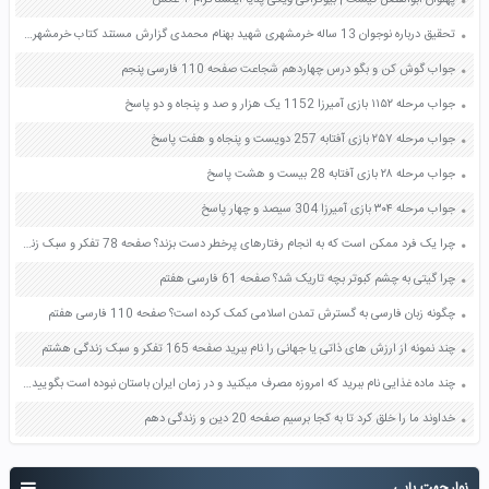
پهلوان ابوالفضل کیست | بیوگرافی ویکی پدیا اینستاگرام + عکس
تحقیق درباره نوجوان 13 ساله خرمشهری شهید بهنام محمدی گزارش مستند کتاب خرمشهر در جنگ طولانی صفحه 37 آمادگی دفاعی نهم
جواب گوش کن و بگو درس چهاردهم شجاعت صفحه 110 فارسی پنجم
جواب مرحله ۱۱۵۲ بازی آمیرزا 1152 یک هزار و صد و پنجاه و دو پاسخ
جواب مرحله ۲۵۷ بازی آفتابه 257 دویست و پنجاه و هفت پاسخ
جواب مرحله ۲۸ بازی آفتابه 28 بیست و هشت پاسخ
جواب مرحله ۳۰۴ بازی آمیرزا 304 سیصد و چهار پاسخ
چرا یک فرد ممکن است که به انجام رفتارهای پرخطر دست بزند؟ صفحه 78 تفکر و سبک زندگی هشتم
چرا گیتی به چشم کبوتر بچه تاریک شد؟ صفحه 61 فارسی هفتم
چگونه زبان فارسی به گسترش تمدن اسلامی کمک کرده است؟ صفحه 110 فارسی هفتم
چند نمونه از ارزش های ذاتی یا جهانی را نام ببرید صفحه 165 تفکر و سبک زندگی هشتم
چند ماده غذایی نام ببرید که امروزه مصرف میکنید و در زمان ایران باستان نبوده است بگویید چرا این مواد نمی توانستند در آن دوره وجود داشته باشند صفحه 146 پیام های آسمان هفتم
خداوند ما را خلق کرد تا به کجا برسیم صفحه 20 دین و زندگی دهم
نوار جهت یابی