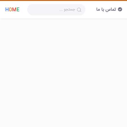
تماس با ما
H
O
M
E