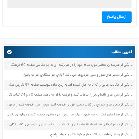
ارسال پاسخ
آخرین مطالب
یکی از هنرمندان معاصر مورد علاقه خود را در هر رشته ای به جز عکاسی صفحه 69 فرهنگ و هنر نهم
یکی از مسیر های عبور و مرور خودروها می باشد ؟ بازی خواستگاری جواب پاسخ
یکی از حکایت هایی را که تا به حال شنیده اید به زبان ساده بنویسید صفحه 97 نگارش ششم دبستان
یکی از متن های ناتمام زیر را انتخاب کنید و نوشته را ادامه دهید صفحه 73 و 74 کتاب نگارش فارسی پنجم دبستان
یکی از درس های مندرج در کتاب درسی خود را خلاصه کنید سپس متن خلاصه شده را با بهره گیری از روش های دسته بندی نمودار جدول نقشه مفهومی نشان دهید صفحه 118 نگارش یازدهم
یکی از صدا های آبشار به هم خوردن برگ ها زنبور را در ذهنتان مجسم کنید و درباره آن یک بند بنویسید صفحه 11 نگارش پنجم
یکی از دو موضوع را به دلخواه انتخاب کن و یک بند درباره آن بنویس صفحه 35 کتاب نگارش فارسی سوم
یکی از وسایل نقلیه می باشد ؟ بازی خواستگاری جواب پاسخ