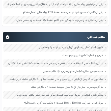
یکی از موثرترین پیام هایی را که دریافت کرده اید و به اقناع و تغییری جدی در شما منجر شده است برسی کنید و علت این تاثیر گذاری قابل توجه را بنویسید صفحه 52 تفکر و سواد رسانه ای دهم
یکی از خاطرات حضور خود در نماز جمعه صفحه 123 پیام های آسمان هفتم
یکی از داستان های مربوط به زندگی امام کاظم صفحه 45 هدیه های آسمان چهارم
مطالب تصادفی
آخرین اخبار تعطیلی مدارس تهران روزهای آینده را اینجا ببینید
آدرس و شماره تماس خیرین وام دهنده
آیا این خطا حاصل اندیشه ماست یا نقص در حواس ماست صفحه 65 تفکر و سبک زندگی هفتم
ادبیات بومی استان خراسان جنوبی درس آزاد کتاب فارسی
انشا بوی خاک پس از بارش باران حس و حال صفحه 62 و 63 نگارش هشتم درس پنجم
باز آفرینی ضرب المثل بار کج به منزل نمیرسد صفحه 76 نگارش هفتم
بازیگر نقش کمالی در سریال شب عید کیست بیوگرافی اسم اصلی واقعی ویکی پدیا
بیوگرافی بی بی رکسا Bebe Rexha کیست + ویکی پدیا آدرس اینستاگرام