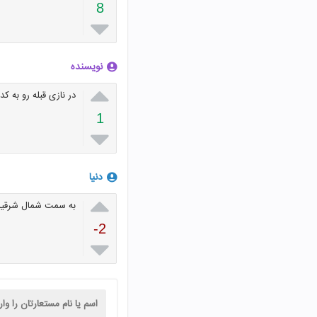
8

نویسنده

در نازی قبله رو به 
1

دنیا

به سمت شمال شرقیه
-2
