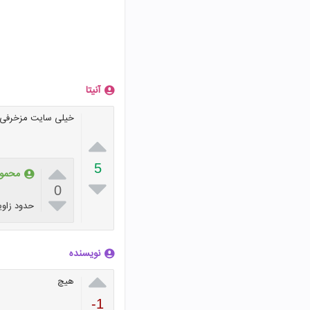
آنیتا
خیلی سایت مزخرفی 


5
محمور

0

حدود زاویه 320 از 
نویسنده

هیچ
-1