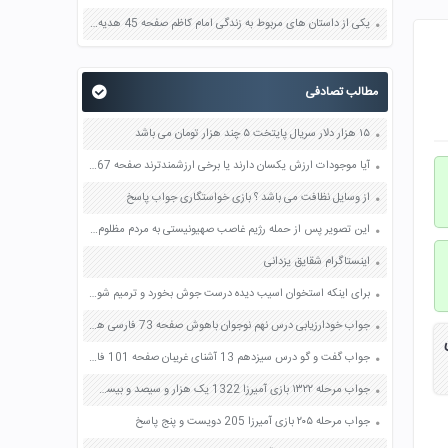
یکی از داستان های مربوط به زندگی امام کاظم صفحه 45 هدیه های آسمان چهارم
مطالب تصادفی
۱۵ هزار دلار سریال پایتخت ۵ چند هزار تومان می باشد
آیا موجودات ارزش یکسان دارند یا برخی ارزشمندترند صفحه 67 تفکر و سبک زندگی هشتم
از وسایل نظافت می باشد ؟ بازی خواستگاری جواب پاسخ
این تصویر پس از حمله رژیم غاصب صهیونیستی به مردم مظلوم و بی دفاع غزه منتشر شد آن را برسی و درباره آن با اعضای خانواده گفت و گو کنید صفحه 70 تفکر و سواد رسانه ای دهم
اینستاگرام شقایق یزدانی
برای اینکه استخوان اسیب دیده درست جوش بخورد و ترمیم شود چه باید کرد
جواب خودارزیابی درس نهم نوجوان باهوش صفحه 73 فارسی هشتم
جواب گفت و گو درس سیزدهم 13 آشنای غریبان صفحه 101 فارسی نهم
جواب مرحله ۱۳۲۲ بازی آمیرزا 1322 یک هزار و سیصد و بیست و دو پاسخ
جواب مرحله ۲۰۵ بازی آمیرزا 205 دویست و پنج پاسخ