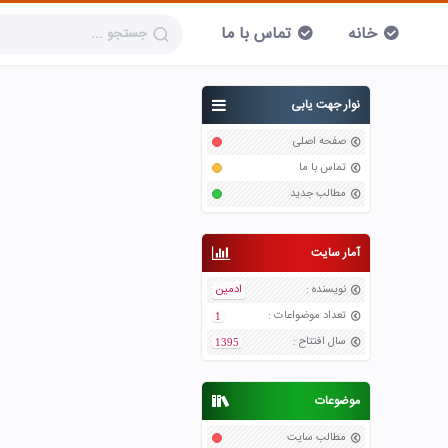
خانه
تماس با ما
نوار جهت یابی
صفحه اصلی
تماس با ما
مطالب جدید
آمار سایت
نویسنده
:
ادمین
تعداد موضواعات
:
1
سال افتتاح
:
1395
موضوعات
مطالب سایت