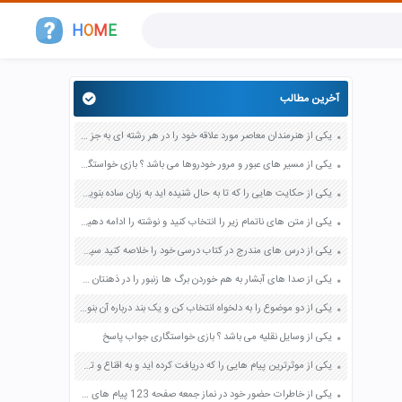
H
O
M
E
آخرین مطالب
یکی از هنرمندان معاصر مورد علاقه خود را در هر رشته ای به جز عکاسی صفحه 69 فرهنگ و هنر نهم
یکی از مسیر های عبور و مرور خودروها می باشد ؟ بازی خواستگاری جواب پاسخ
یکی از حکایت هایی را که تا به حال شنیده اید به زبان ساده بنویسید صفحه 97 نگارش ششم دبستان
یکی از متن های ناتمام زیر را انتخاب کنید و نوشته را ادامه دهید صفحه 73 و 74 کتاب نگارش فارسی پنجم دبستان
یکی از درس های مندرج در کتاب درسی خود را خلاصه کنید سپس متن خلاصه شده را با بهره گیری از روش های دسته بندی نمودار جدول نقشه مفهومی نشان دهید صفحه 118 نگارش یازدهم
یکی از صدا های آبشار به هم خوردن برگ ها زنبور را در ذهنتان مجسم کنید و درباره آن یک بند بنویسید صفحه 11 نگارش پنجم
یکی از دو موضوع را به دلخواه انتخاب کن و یک بند درباره آن بنویس صفحه 35 کتاب نگارش فارسی سوم
یکی از وسایل نقلیه می باشد ؟ بازی خواستگاری جواب پاسخ
یکی از موثرترین پیام هایی را که دریافت کرده اید و به اقناع و تغییری جدی در شما منجر شده است برسی کنید و علت این تاثیر گذاری قابل توجه را بنویسید صفحه 52 تفکر و سواد رسانه ای دهم
یکی از خاطرات حضور خود در نماز جمعه صفحه 123 پیام های آسمان هفتم