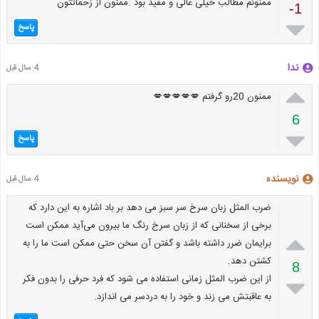
ممنونم مطالب خیلی عالی و مفید بود .ممنون از زحماتتون
-1

پاسخ
ندا
4 سال قبل

ممنون 20رو گرفتم 💋💋💋💋💋
6

پاسخ
نویسنده
4 سال قبل
ضرب المثل زبان سرخ سر سبز می دهد بر باد اشاره به این دارد که
برخی از سخنانی که از زبان سرخ رنگ ما بیرون می‌آید ممکن است

برایمان ضرر داشته باشد و گفتن آن سخن حتی ممکن است ما را به
کشتن دهد.
8
از این ضرب المثل زمانی استفاده می شود که فرد حرفی را بدون فکر

به عاقبتش می زند و خود را به دردسر می اندازد.