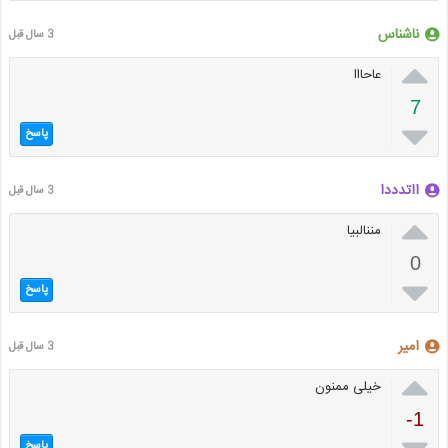
ناشناس
3 سال قبل

عاحااا
7

پاسخ
ااتدددا
3 سال قبل

مننالبیا
0

پاسخ
امیر
3 سال قبل

خیلی ممنون
-1
پاسخ