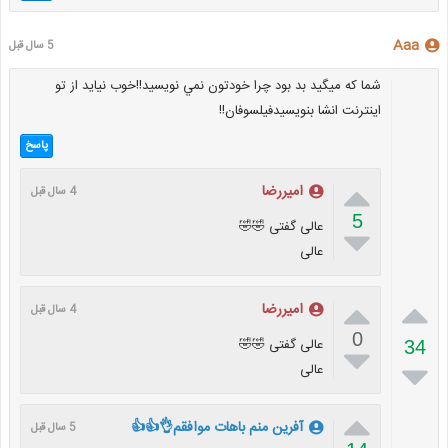
Aaa
5 سال قبل
شما كه ميگيد بد بود چرا خودتون نمي نويسيد!!خوب نيايد از تو
اينترنت انشا بنويسيدفيلسوفان!!
پاسخ

امیررضا
4 سال قبل
5
عالی گفتی 🤣🤣

عالی


امیررضا
4 سال قبل
0
عالی گفتی 🤣🤣
34


عالی

آفرین منم باهات موافقم👌👍👍
5 سال قبل