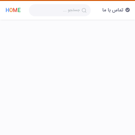
تماس با ما
H
O
M
E