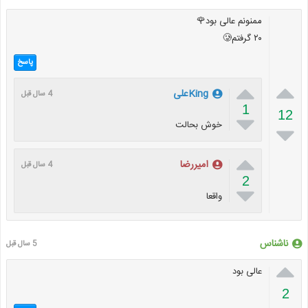
ممنونم عالی بود🌹
۲۰ گرفتم🥲
پاسخ


Kingعلی
4 سال قبل
1
12

خوش بحالت


امیررضا
4 سال قبل
2

واقعا
ناشناس
5 سال قبل

عالی بود
2