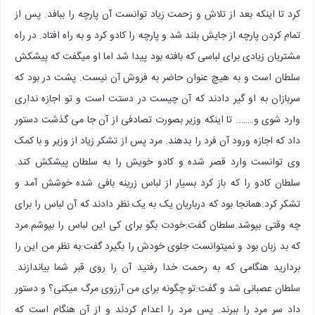
کرد تا اینکه بعد از تلاش و زحمت زیاد توانست آن پارچه را ببافد. پس از
تمام کردن پارچه از جایش بلند شد و پارچه را کادو کرد و به راه افتاد. در راه
مشتریان زیادی برای لباسی که بافته بود پیدا شد اما او میگفت که پیشکش
سلطان است و به هیچ عنوان حاضر به فروش آن نیست. پشت در بود که
سربازان به او گیر دادند که آن چیست در دستت است و تو اجازه نداری
وارد شوی و…….. تا اینکه وزیر بصورت تصادفی از آن جا می گذشت دستور
داد که اجازه ورود آن فرد را بدهند. مرد پس از تشکر زیاد از وزیر و با کمک
وی توانست وارد قصر شده و کادو خویش را به سلطان پیشکش کند.
سلطان کادو را که باز کرد بسیار از لباس زرینه بافی شده خوشش آمد و
تشکر کرد.همانجا بود که درباریان یک به یک نظر دادند که آن لباس را برای
چه وقتی بپوشد.سلطان گفت:خودت بگو برای کی این لباس را بپوشم.مرد
که بد زبان بود و نمیتوانست جلوی خودش را بگیرد گفت:به نظر من این را
بردارید هنگامی که به رحمت خدا رفتید آن را روی قبر شما بیاندازند.
سلطان عصبانی شد و گفت:تو چگونه برای من آرزوی مرگ میکنی؟ و دستور
داد سر مرد را ببرند. پس مرد را اعدام کردند و از آن هنگام است که