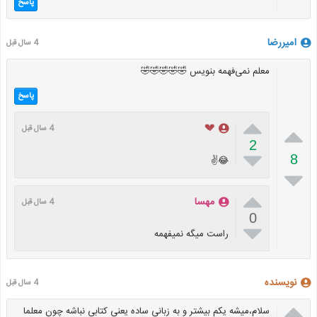
پاسخ
امیررضا
4 سال قبل
معلم نمی‌فهمه بنویس 🤣🤣🤣🤣🤣
پاسخ


💔
4 سال قبل
2

8
😂✌


مهسا
4 سال قبل
0

راست میگه نمیفهمه
نویسنده
4 سال قبل

سلام،میشه یکم بیشتر و به زبانی ساده یعنی کتابی نباشه چون معلما