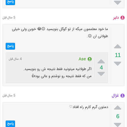

پاسخ
دلبر
5 سال قبل
ما خود معلممون میگه از تو گوگل بنویسید 😐😂 خوبن ولی خیلی
طولانی ان 😐.

پاسخ
11

Ase
4 سال قبل

4
اگر طولانیه میتونید فقط نتیجه ش رو بنویسید.

من که فقط نتیجه رو نوشتم و عالی بود👍
غزال
5 سال قبل

دمتون گرم کارم راه افتاد♡
6

پاسخ