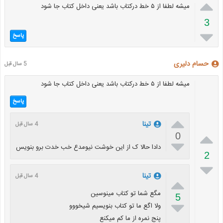

میشه لطفا از ۵ خط درکتاب باشد یعنی داخل کتاب جا شود
3

پاسخ
حسام دلیری
5 سال قبل
میشه لطفا از ۵ خط درکتاب باشد یعنی داخل کتاب جا شود
پاسخ

تینا
4 سال قبل

0

دادا حالا ک از این خوشت نیومدع خب خدت برو بنویس
2

تینا
4 سال قبل

مگع شما تو کتاب مینوسین
5

ولا اگع ما تو کتاب بنویسیم شیخووو
پنج نمره از ما کم میکنع