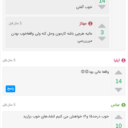
14

خوب گفتی

مهناز
5 سال قبل
3
عالیه هرچی باشه کارمون وحل کنه ولی واقعاخوب بودن

مرررررسی
ایلیا
5 سال قبل

واقعا عالی بود😍😍
14

پاسخ
عباس
5 سال قبل

خوب درحد۱۵ و۱۶ خواهش می کنیم انشاءهای خوب بزارید
10