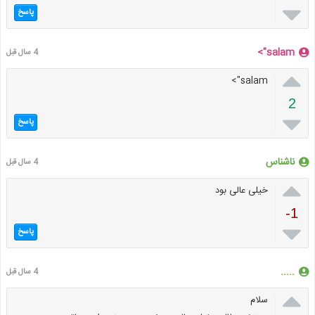

پاسخ
salam">
4 سال قبل

salam">
2

پاسخ
ناشناس
4 سال قبل

خیلی عالی بود
-1

پاسخ
.....
4 سال قبل

سلام