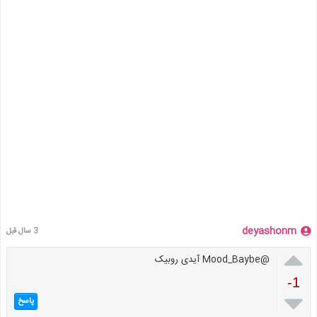
deyashonm
3 سال قبل

@Mood_Baybe آیدی روبیک
-1

پاسخ