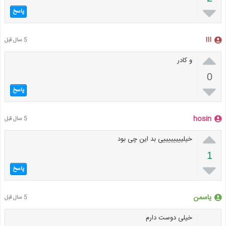

پاسخ
ااا
5 سال قبل

و کادر
0

پاسخ
hosin
5 سال قبل

خیلییییییییی بد این چی بود
1

پاسخ
یاسمن
5 سال قبل
خیلی دوست دارم