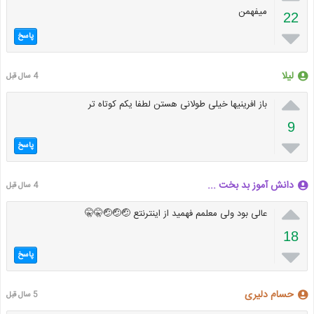
میفهمن
22

پاسخ
لیلا
4 سال قبل

باز افرینیها خیلی طولانی هستن لطفا یکم کوتاه تر
9

پاسخ
دانش آموز بد بخت ...
4 سال قبل

عالی بود ولی معلمم فهمید از اینترنتع 🤕🤕🤕🤫🤫
18

پاسخ
حسام دلیری
5 سال قبل