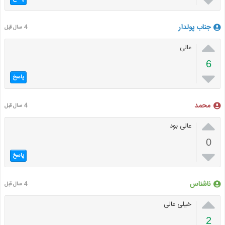

جناب پولدار
4 سال قبل

عالی
6

پاسخ
محمد
4 سال قبل

عالی بود
0

پاسخ
ناشناس
4 سال قبل

خیلی عالی
2