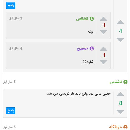
پاسخ


ناشناس
3 سال قبل
-1

4
اوف


حسین
4 سال قبل
-1

شاید😐
ناشناس
5 سال قبل

خیلی عالی بود ولی باید باز نویسی می شد
8

پاسخ
خوشگله
5 سال قبل