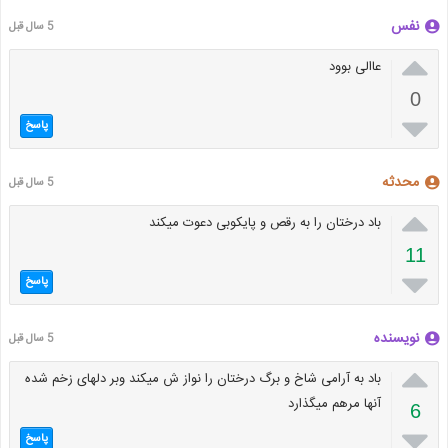
نفس
5 سال قبل

عاالی بوود
0

پاسخ
محدثه
5 سال قبل

باد درختان را به رقص و پایکوبی دعوت میکند
11

پاسخ
نویسنده
5 سال قبل

باد به آرامی شاخ و برگ درختان را نواز ش میکند وبر دلهای زخم شده
آنها مرهم میگذارد
6

پاسخ