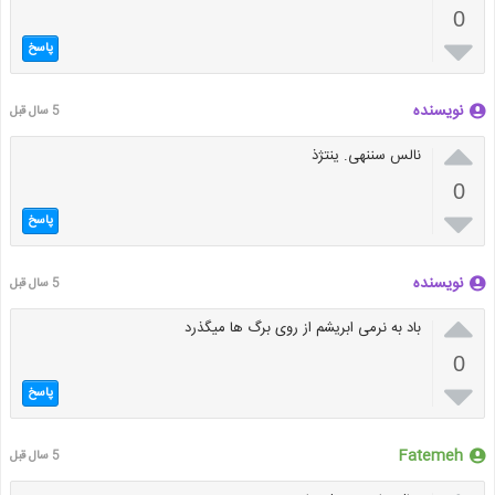
0

پاسخ
نویسنده
5 سال قبل

نالس سننهی. ینتژذ
0

پاسخ
نویسنده
5 سال قبل

باد به نرمی ابریشم از روی برگ ها میگذرد
0

پاسخ
Fatemeh
5 سال قبل