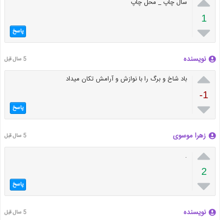

سال چاپ _ محل چاپ
1

پاسخ
نویسنده
5 سال قبل

باد شاخ و برگ را با نوازش و آرامش تکان میداد
-1

پاسخ
زهرا موسوی
5 سال قبل

.
2

پاسخ
نویسنده
5 سال قبل