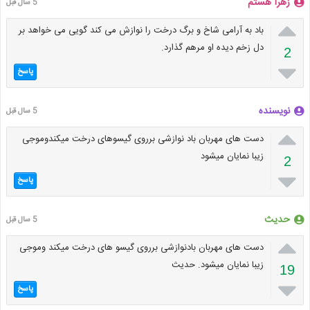
زهرا هستم
5 سال قبل

باد به آرامی شاخ و برگ درخت را نوازش می کند گویی می خواهد بر
دل زخم دیده او مرهم گذارد.
2

پاسخ
نویسنده
5 سال قبل

دست های مهربان باد نوازشی برروی گیسوهای درخت میکندوموجی
زیبا نمایان میشود
2

پاسخ
حدیث
5 سال قبل

دست های مهربان بادنوازشی برروی گیسو های درخت میکند وموجی
زیبا نمایان میشود. حدیث
19

پاسخ