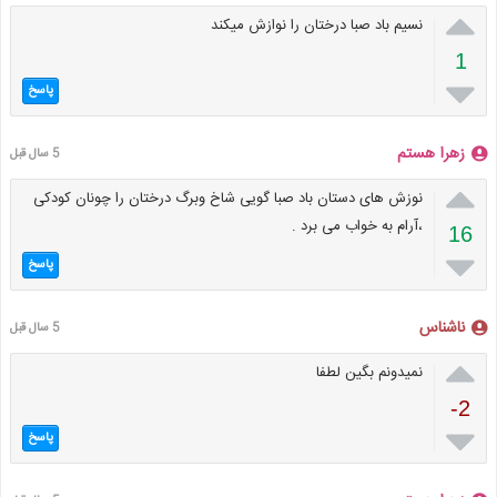

نسیم باد صبا درختان را نوازش میکند
1

پاسخ
زهرا هستم
5 سال قبل

نوزش های دستان باد صبا گویی شاخ وبرگ درختان را چونان کودکی
،آرام به خواب می برد .
16

پاسخ
ناشناس
5 سال قبل

نمیدونم بگین لطفا
-2

پاسخ