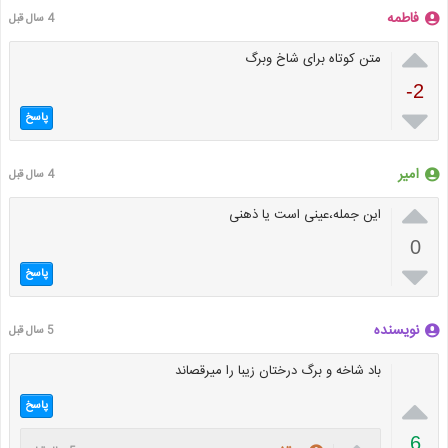
فاطمه
4 سال قبل

متن کوتاه برای شاخ وبرگ
-2

پاسخ
امیر
4 سال قبل

این جمله،عینی است یا ذهنی
0

پاسخ
نویسنده
5 سال قبل
باد شاخه و برگ درختان زیبا را میرقصاند

پاسخ
6