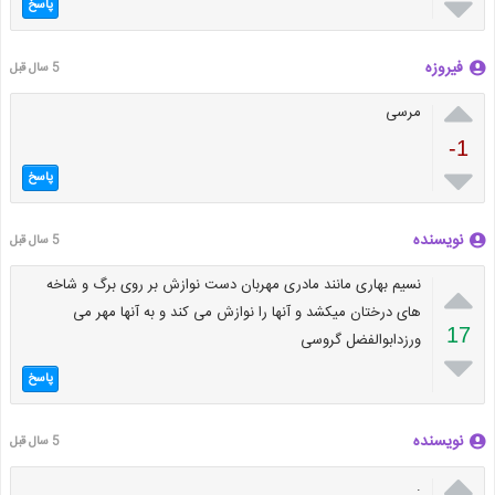

پاسخ
فیروزه
5 سال قبل

مرسی
-1

پاسخ
نویسنده
5 سال قبل

نسیم بهاری مانند مادری مهربان دست نوازش بر روی برگ و شاخه
های درختان میکشد و آنها را نوازش می کند و به آنها مهر می
17
ورزدابوالفضل گروسی

پاسخ
نویسنده
5 سال قبل

.