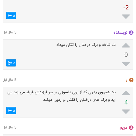
-2

پاسخ
نویسنده
5 سال قبل

باد شاخه و برگ درختان را تکان میداد
0

پاسخ
ر
5 سال قبل

باد همچون پدری که از روی دلسوزی بر سر فرزندش فریاد می زند می
اید و برگ های درختان را نقش بر زمین میکند
4

پاسخ
مریم
5 سال قبل