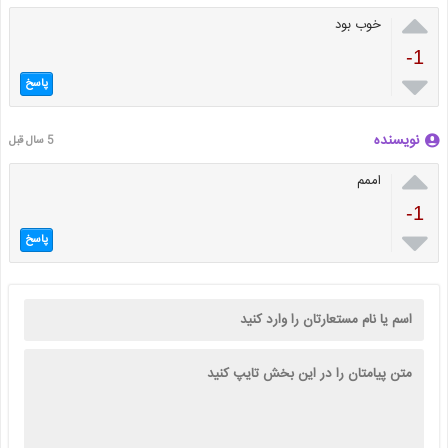

خوب بود
-1

پاسخ
نویسنده
5 سال قبل

اممم
-1

پاسخ