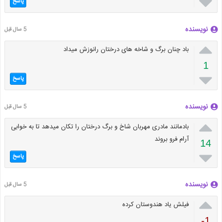

پاسخ
نویسنده
5 سال قبل

باد چنان برگ و شاخه های درختان رانوزش میداد
1

پاسخ
نویسنده
5 سال قبل

بادمانند مادری مهربان شاخ و برگ درختان را تکان میدهد تا به خوابی
آرام فرو بروند
14

پاسخ
نویسنده
5 سال قبل

فیلش یاد هندوستان کرده
-1