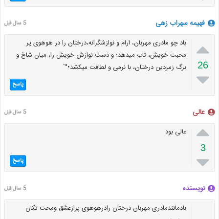
فهیمه سهراب زهی
5 سال قبل

باد چو مادری مهربان، ارام و نوازشگرانه،درختان را در هوهوی پر
محبت خویش، تاب میدهد؛ و دست نوازش خویش را، میان شاخ و
26
برگ زمردین درختان، با نرمی و لطافت میکشد•°`

پاسخ
عالی
5 سال قبل

عالی بود
3

پاسخ
نویسنده
5 سال قبل
بادمانندمادری مهربان درختان رادرهوهوی پرازعشق ومحت تکان