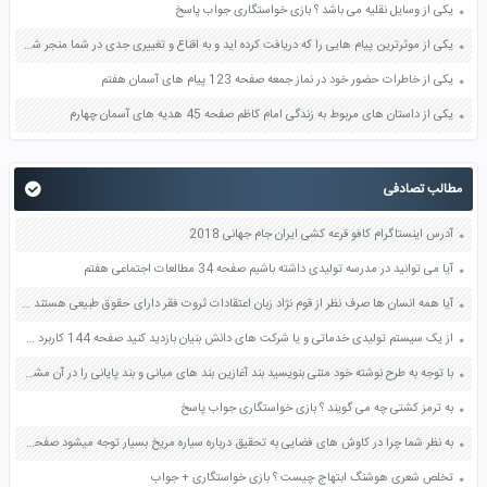
یکی از وسایل نقلیه می باشد ؟ بازی خواستگاری جواب پاسخ
یکی از موثرترین پیام هایی را که دریافت کرده اید و به اقناع و تغییری جدی در شما منجر شده است برسی کنید و علت این تاثیر گذاری قابل توجه را بنویسید صفحه 52 تفکر و سواد رسانه ای دهم
یکی از خاطرات حضور خود در نماز جمعه صفحه 123 پیام های آسمان هفتم
یکی از داستان های مربوط به زندگی امام کاظم صفحه 45 هدیه های آسمان چهارم
مطالب تصادفی
آدرس اینستاگرام کافو قرعه کشی ایران جام جهانی 2018
آیا می توانید در مدرسه تولیدی داشته باشیم صفحه 34 مطالعات اجتماعی هفتم
آیا همه انسان ها صرف نظر از قوم نژاد زبان اعتقادات ثروت فقر دارای حقوق طبیعی هستند صفحه 2 مطالعات اجتماعی هفتم
از یک سیستم تولیدی خدماتی و یا شرکت های دانش بنیان بازدید کنید صفحه 144 کاربرد فناوری های نوین یازدهم
با توجه به طرح نوشته خود متنی بنویسید بند آغازین بند های میانی و بند پایانی را در آن مشخص کنید صفحه 24 و 25 کتاب نگارش یازدهم
به ترمز کشتی چه می گویند ؟ بازی خواستگاری جواب پاسخ
به نظر شما چرا در کاوش های فضایی به تحقیق درباره سیاره مریخ بسیار توجه میشود صفحه 4 مطالعات اجتماعی نهم
تخلص شعری هوشنگ ابتهاج چیست ؟ بازی خواستگاری + جواب