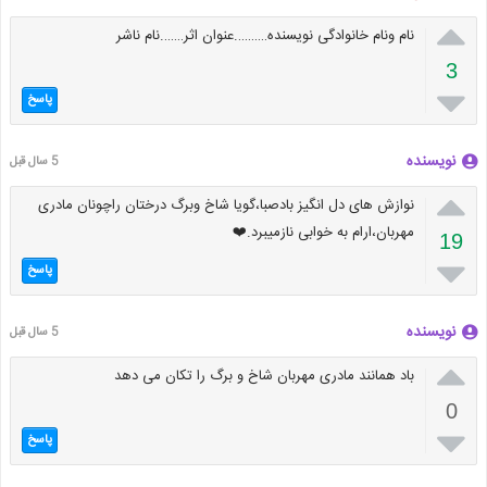

نام ونام خانوادگی نویسنده……….عنوان اثر…….نام ناشر
3

پاسخ
نویسنده
5 سال قبل

نوازش های دل انگیز بادصبا،گویا شاخ وبرگ درختان راچونان مادری
مهربان،ارام به خوابی نازمیبرد.⁦❤️⁩
19

پاسخ
نویسنده
5 سال قبل

باد همانند مادری مهربان شاخ و برگ را تکان می دهد
0

پاسخ