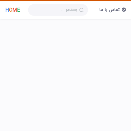
تماس با ما
H
O
M
E