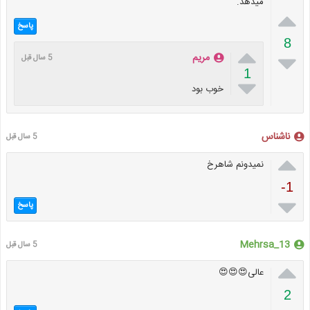
میدهد.

پاسخ
8


مریم
5 سال قبل
1

خوب بود
ناشناس
5 سال قبل

نمیدونم شاهرخ
-1

پاسخ
Mehrsa_13
5 سال قبل

عالی😍😍😍
2