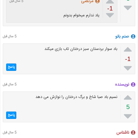

مرتضی
5 سال قبل

-1

یاد ندارم میخوام بدونم
صنم بانو
5 سال قبل

باد سوار بردستان سبز درختان تاب بازی میکند
-1

پاسخ
نویسنده
5 سال قبل

نسیم باد صبا شاخ و برگ درختان را نوازش می دهد
5

پاسخ
ناشناس
5 سال قبل