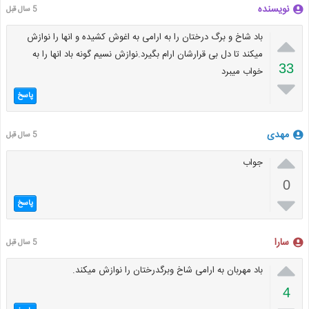
نویسنده
5 سال قبل

باد شاخ و برگ درختان را به ارامی به اغوش کشیده و انها را نوازش
میکند تا دل بی قرارشان ارام بگیرد.نوازش نسیم گونه باد انها را به
33
خواب میبرد

پاسخ
مهدی
5 سال قبل

جواب
0

پاسخ
سارا
5 سال قبل

باد مهربان به ارامی شاخ وبرگدرختان را نوازش میکند.
4