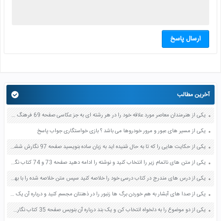
ارسال پاسخ
آخرین مطالب
یکی از هنرمندان معاصر مورد علاقه خود را در هر رشته ای به جز عکاسی صفحه 69 فرهنگ و هنر نهم
یکی از مسیر های عبور و مرور خودروها می باشد ؟ بازی خواستگاری جواب پاسخ
یکی از حکایت هایی را که تا به حال شنیده اید به زبان ساده بنویسید صفحه 97 نگارش ششم دبستان
یکی از متن های ناتمام زیر را انتخاب کنید و نوشته را ادامه دهید صفحه 73 و 74 کتاب نگارش فارسی پنجم دبستان
یکی از درس های مندرج در کتاب درسی خود را خلاصه کنید سپس متن خلاصه شده را با بهره گیری از روش های دسته بندی نمودار جدول نقشه مفهومی نشان دهید صفحه 118 نگارش یازدهم
یکی از صدا های آبشار به هم خوردن برگ ها زنبور را در ذهنتان مجسم کنید و درباره آن یک بند بنویسید صفحه 11 نگارش پنجم
یکی از دو موضوع را به دلخواه انتخاب کن و یک بند درباره آن بنویس صفحه 35 کتاب نگارش فارسی سوم