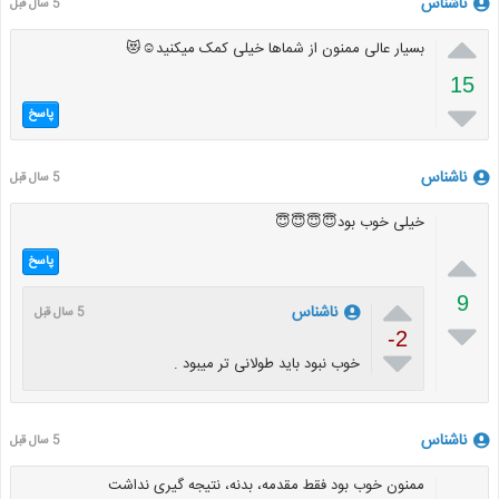
ناشناس
5 سال قبل

بسیار عالی ممنون از شماها خیلی کمک میکنید☺️😻
15

پاسخ
ناشناس
5 سال قبل
خیلی خوب بود😇😇😇😇

پاسخ

9
ناشناس
5 سال قبل

-2

خوب نبود باید طولانی تر میبود .
ناشناس
5 سال قبل
ممنون خوب بود فقط مقدمه، بدنه، نتیجه گیری نداشت