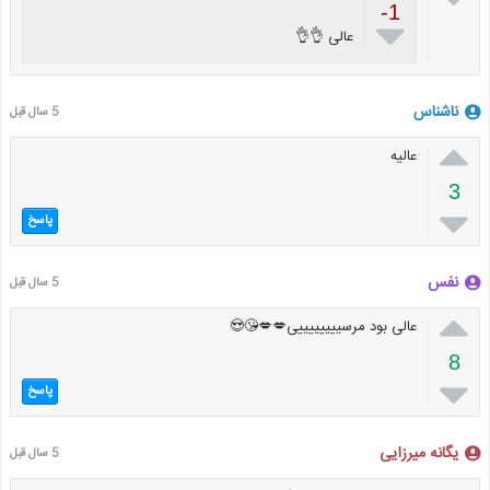
-1

عالی 👌👌
ناشناس
5 سال قبل

عالیه
3

پاسخ
نفس
5 سال قبل

عالی بود مرسییییییییی💋💋😘😍
8

پاسخ
یگانه میرزایی
5 سال قبل