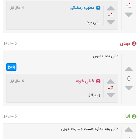

-1
مطهره رمضانی
4 سال قبل

-1

عالی بود
مهدی
5 سال قبل
عالی بود ممنون

پاسخ

0
خیلی خوبه
4 سال قبل

-2

زاتتیادل
النا
5 سال قبل

عالی وبه انداره هست وسایت خوبی