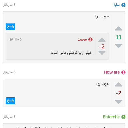
سارا
5 سال قبل
خوب. بود

پاسخ

11
محمد
5 سال قبل

-2

خیلی زیبا نوشتی عالی است
How are
5 سال قبل

خوب بود
-2

پاسخ
Fatemhe
5 سال قبل