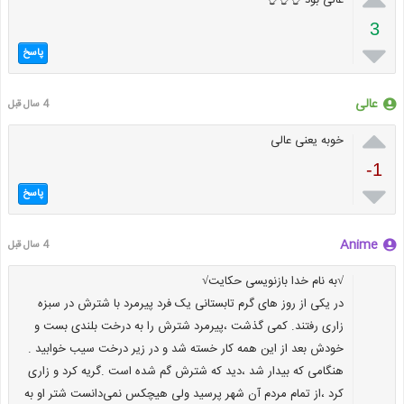
عالی بود 👌👌👌
3

پاسخ
عالی
4 سال قبل

خوبه یعنی عالی
-1

پاسخ
Anime
4 سال قبل
√به نام خدا بازنویسی حکایت√
در یکی از روز های گرم تابستانی یک فرد پیرمرد با شترش در سبزه
زاری رفتند. کمی گذشت ،پیرمرد شترش را به درخت بلندی بست و
خودش بعد از این همه کار خسته شد و در زیر درخت سیب خوابید .
هنگامی که بیدار شد ،دید که شترش گم شده است .گریه کرد و زاری
کرد ،از تمام مردم آن شهر پرسید ولی هیچکس نمی‌دانست شتر او به