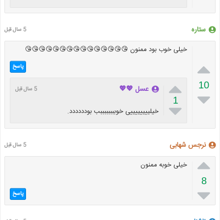
ستاره
5 سال قبل
خیلی خوب بود ممنون 😘😘😘😘😘😘😘😘😘😘😘😘😘😘😘

پاسخ

10
عسل 💖💖
5 سال قبل

1

خیلییییییییی خوببببببببب بودددددد.
نرجس شهابی
5 سال قبل

خیلی خوبه ممنون
8

پاسخ