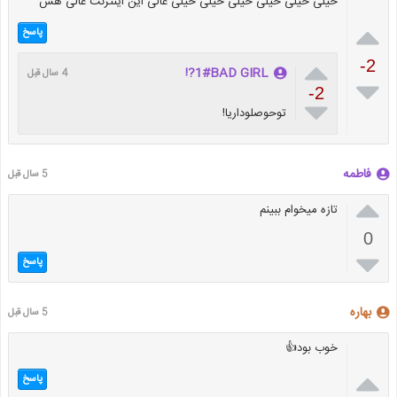
خیلی خیلی خیلی خیلی خیلی خیلی عالی این اینترنت عالی هس

پاسخ

-2
1#BAD GIRL?!
4 سال قبل

-2

توحوصلوداریا!
فاطمه
5 سال قبل

تازه میخوام ببینم
0

پاسخ
بهاره
5 سال قبل
خوب بود👍

پاسخ