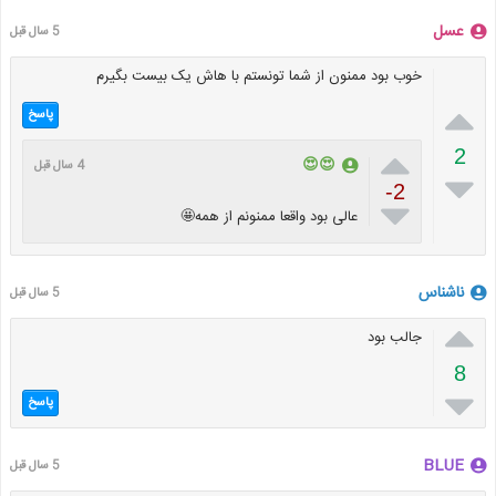
عسل
5 سال قبل
خوب بود ممنون از شما تونستم با هاش یک بیست بگیرم

پاسخ

2
😍😍
4 سال قبل

-2

عالی بود واقعا ممنونم از همه🤩
ناشناس
5 سال قبل

جالب بود
8

پاسخ
BLUE
5 سال قبل