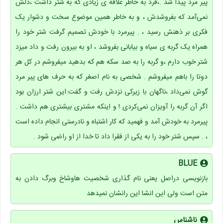
پیر مرد پیدا شد .،فرد به خاطر علاقه ی زیادی که به شتر داشت ،دلش
نمی‌آمد که بفروشدش ، و به خاطر همین موضوع سخت و دشوار یک
فکری بر ذهنش رسید ، . پیرمرد با خودش تصمیم گرفت شتر خود را
همراه یک گربه ی سیاه و بیابانی بفروشد ، او به بیرون رفت و داد میزد
شتر خوب دارم ،و گربه را به صد سکه هم که بدهید میفروشم ‌در کل هر
دوتا را باهم میفروشم . شخصی به نام اصغر که به حرف های پیر مرد
گوش نمی‌داد ،ناگهان با زیرکی نزدش رفت و گفت:این شتر ارزان بود
اگر آن گربه را آویزان نمی‌کردی ! و اینکه مشتری بیشتری هم داشت .
پیرمرد به خودش آمد و فهمید که کار اشتباه و نادرستی انجام داده است
، . سپس شتر خود را به یکی از فقرا داد تا خدا از او راضی شود .
BLUE
بازنویسی دراصل یعنی نام گذاری شخصیت هاوشاخ وبرگ دادن به
متن است ولی این انشا این رانشان نمیدهد
ناشناس