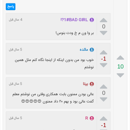
پاسخ

1#BAD GIRL?!
4 سال قبل
0

بر وا ون م خ ودت بنوس!

مائده
5 سال قبل

-1
خوب بود من بدون اینکه از اینجا نگاه کنم مثل همین

10
نوشتم


بیتا
5 سال قبل
0
عالی بودن ممنون بابت همکاری وقتی من نوشتم معلم

گفت عالی بود و بهم ۲۰ داد ممنون 😍😍😍😍😍

R
5 سال قبل
-1