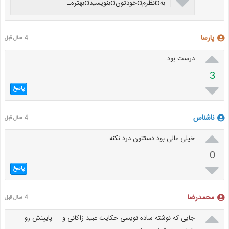

به¤نظرم¤خودتون¤بنویسید¤بهتره□
پارسا
4 سال قبل

درست بود
3

پاسخ
ناشناس
4 سال قبل

خیلی عالی بود دستتون درد نکنه
0

پاسخ
محمدرضا
4 سال قبل

جایی که نوشته ساده نویسی حکایت عبید زاکانی و ... پایینش رو