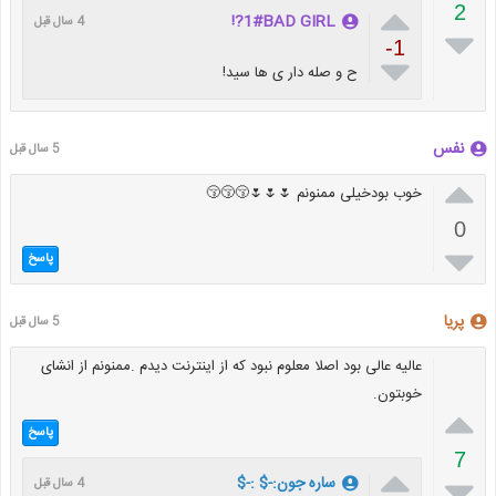

2
1#BAD GIRL?!
4 سال قبل

-1

ح و صله دار ی ها سید!
نفس
5 سال قبل

خوب بودخیلی ممنونم 🌷🌷🌷😚😚😚
0

پاسخ
پریا
5 سال قبل
عالیه عالی بود اصلا معلوم نبود که از اینترنت دیدم .ممنونم از انشای
خوبتون.

پاسخ
7


ساره جون:-$ :-$
4 سال قبل