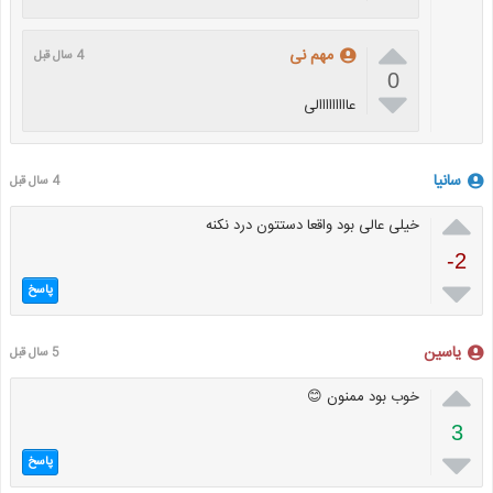

مهم نی
4 سال قبل
0

عااااااااالی
سانیا
4 سال قبل

خیلی عالی بود واقعا دستتون درد نکنه
-2

پاسخ
یاسین
5 سال قبل

خوب بود ممنون 😊
3

پاسخ