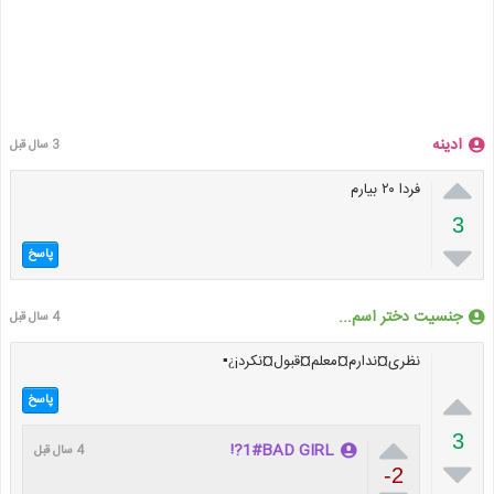
ادینه
3 سال قبل

فردا ۲۰ بیارم
3

پاسخ
جنسیت دختر اسم...
4 سال قبل
نظری¤ندارم¤معلم¤قبول¤نکرد¡¿▪

پاسخ

3
1#BAD GIRL?!
4 سال قبل

-2