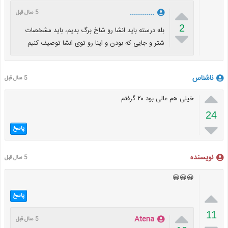

............
5 سال قبل
2
بله درسته باید انشا رو شاخ برگ بدیم، باید مشخصات

شتر و جایی که بودن و اینا رو توی انشا توصیف کنیم
ناشناس
5 سال قبل

خیلی هم عالی بود ۲۰ گرفتم
24

پاسخ
نویسنده
5 سال قبل
😀😀😀

پاسخ

11
Atena
5 سال قبل