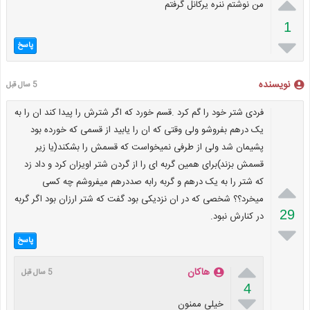

من نوشتم ننره یرکانل گرفتم
1

پاسخ
نویسنده
5 سال قبل
فردی شتر خود را گم کرد .قسم خورد که اگر شترش را پیدا کند ان را به
یک درهم بفروشو ولی وقتی که ان را یابید از قسمی که خورده بود
پشیمان شد ولی از طرفی نمیخواست که قسمش را بشکند(یا زیر
قسمش بزند)برای همین گربه ای را از گردن شتر اویزان کرد و داد زد
که شتر را به یک درهم و گربه رابه صددرهم میفروشم چه کسی

میخرد؟؟ شخصی که در ان نزدیکی بود گفت که شتر ارزان بود اگر گربه
29
در کنارش نبود.

پاسخ

هاکان
5 سال قبل
4

خیلی ممنون