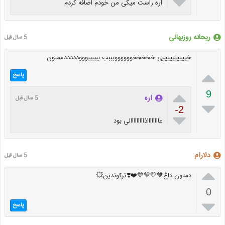

اره راست میگی من خودم اضافه کردم
ریحانه روزبهانی
5 سال قبل
خییییلیییییی خخخخخووووووبببب ببببببووودددددممنون

پاسخ

9
اره
5 سال قبل

-2

عااااااااذااااااااالی بود
دلارام
5 سال قبل

دمتون داغ🧡💛💚💙❤️❣️ترکوندین💥
0

پاسخ