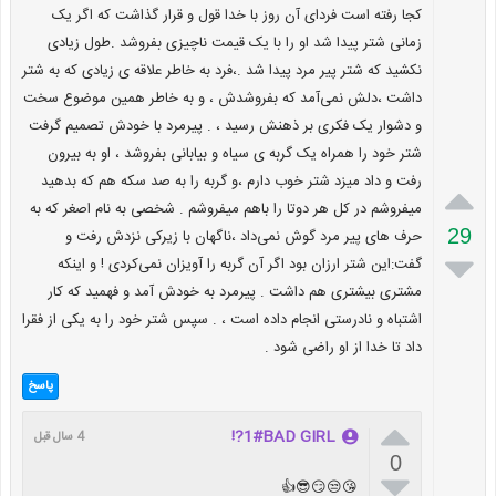
کجا رفته است فردای آن روز با خدا قول و قرار گذاشت که اگر یک
زمانی شتر پیدا شد او را با یک قیمت ناچیزی بفروشد .طول زیادی
نکشید که شتر پیر مرد پیدا شد .،فرد به خاطر علاقه ی زیادی که به شتر
داشت ،دلش نمی‌آمد که بفروشدش ، و به خاطر همین موضوع سخت
و دشوار یک فکری بر ذهنش رسید ، . پیرمرد با خودش تصمیم گرفت
شتر خود را همراه یک گربه ی سیاه و بیابانی بفروشد ، او به بیرون
رفت و داد میزد شتر خوب دارم ،و گربه را به صد سکه هم که بدهید

میفروشم ‌در کل هر دوتا را باهم میفروشم . شخصی به نام اصغر که به
29
حرف های پیر مرد گوش نمی‌داد ،ناگهان با زیرکی نزدش رفت و

گفت:این شتر ارزان بود اگر آن گربه را آویزان نمی‌کردی ! و اینکه
مشتری بیشتری هم داشت . پیرمرد به خودش آمد و فهمید که کار
اشتباه و نادرستی انجام داده است ، . سپس شتر خود را به یکی از فقرا
داد تا خدا از او راضی شود .
پاسخ

1#BAD GIRL?!
4 سال قبل
0

😘😒😏😎👍