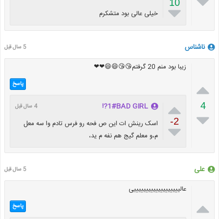

10

خیلی عالی بود متشکرم
ناشناس
5 سال قبل
زیبا بود منم 20 گرفتم😘😘😄😄❤❤

پاسخ

4
1#BAD GIRL?!
4 سال قبل

-2
اسک رینش ات این ص فحه رو فرس تادم وا سه معل

م،و معلم گیج هم نفه م ید،
علی
5 سال قبل
عالیییییییییییییییییییی

پاسخ