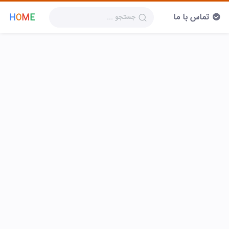
تماس با ما
H
O
M
E