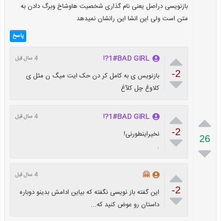
بازنویسی دراصل یعنی نام گذاری شخصیت هاوشاخ وبرگ دادن به
متن است ولی این انشا این رانشان نمیدهد
پاسخ

1#BAD GIRL?!
4 سال قبل
-2
بازنویس ی به کامل کر دن حک ایت میگ ن مثل ی

کلاوغ چل کلآغ

1#BAD GIRL?!

4 سال قبل
-2
نخیراینطورنی!

26
.


🤗
4 سال قبل
-2
این گفته باز نویسی نگفته که بیاین ادامش بدینو دوباره

داستان رو عوض کنید که...