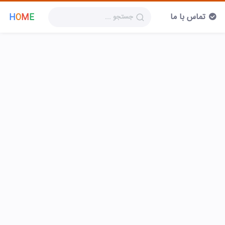
تماس با ما
H
O
M
E