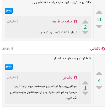
خاک بر سرتون با این سایت واسه انشا وای وای

پاسخ

11
مدلمه ب طُ چه
5 سال قبل

2

از وای گذشته گوه زدن تو سایت
ناشناس
5 سال قبل
شما کونتو واسه خودت نگه دار
پاسخ

ناشناس
5 سال قبل

4

سیکتیررررر بابا کونده این کوصشعرا چیه اینجا تایپ
1

میکنید یه کم ادم باشید این توضیحاتتونو برایدخودتون
نگه دارید