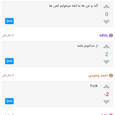

گند و عن ها ما انشا میخوایم کص ها
0

پاسخ
Mhla
5 سال قبل

از خداتونم باشه
2

پاسخ
احمد وحیدی
5 سال قبل

Fuck
-2

پاسخ