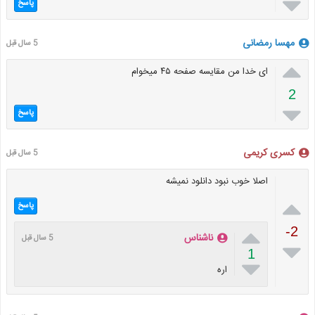

پاسخ
مهسا رمضانی
5 سال قبل

ای خدا من مقایسه صفحه ۴۵ میخوام
2

پاسخ
کسری کریمی
5 سال قبل
اصلا خوب نبود دانلود نمیشه

پاسخ

-2
ناشناس
5 سال قبل

1

اره