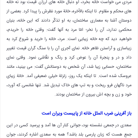
مردی می خواست خانه بخرد، او دنبال خانه های ارزان قیمت بود نه خانه
های محکم و مقاوم. تا اینکه بالأخره، خانة مورد نظرش را پیدا کرد. بعضی از
دوستانِ آشنا به معماری ساختمان، به او تذکّر دادند که این خانه، بنیان
محکمی ندارد، آن را نخر؛ امّا مرد به آنها گفت: وقتی خانه را خریدم،
خواهید دید که چه خانه زیبایی است. مرد، خانه را خرید و شروع کرد به
زیباسازی و آراستن ظاهر خانه. نمای آجری آن را با سنگ گران قیمت تغییر
داد و در و پنجرة آن را عوض کرد و رنگ و نقّاشی نمود. وقتی نمای
ساختمان، حسابی زیبا شد، آن شخص به دوستانش گفت: می بینید، مانند
عروسک شده است. تا اینکه یک روز، زلزلة خیلی ضعیفی آمد. خانة زیبای
مرد ناگهان فرو ریخت و به تپ های خاک تبدیل شد. تنها شانسی که آورد،
خود و زن و بچه اش بیرون از ساختمان بودند.
باز آفرینی ضرب المثل خانه از پایبست ویران است
سعدی در جمعی نشسته بود، جوانی کنار آن ها آمد و پرسید کسی در این
جمع هست که زبان پارسی بلد باشد؟ همه به سعدی اشاره کردند، جوان