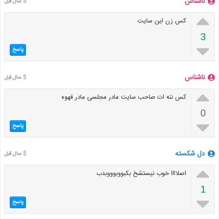
ناشناس
5 سال قبل

کس زن این سایت
3

پاسخ
ناشناس
5 سال قبل

کس ننه ات صاحب سایت مادر مجلسی مادر قهوه
0

پاسخ
دل شکسته
5 سال قبل

اصلاااا خوب نیستشخ بکبووبوووبدب
1

پاسخ