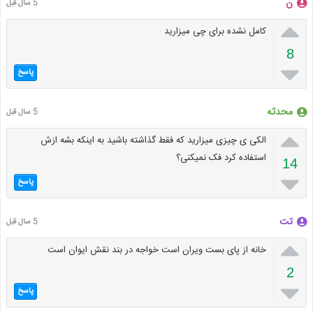
ن
5 سال قبل

کامل نشده برای چی میزارید
8

پاسخ
محدثه
5 سال قبل

الکی ی چیزی میزارید که فقط گذاشته باشید به اینکه بشه ازش
استفاده کرد فک نمیکنی؟
14

پاسخ
تت
5 سال قبل

خانه از پای بست ویران است خواجه در بند نقش ایوان است
2

پاسخ