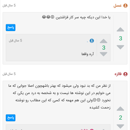
عسل
5 سال قبل
یا خدا این دیکه چیه سر کار قزاشتین 😡😂😂

پاسخ

3
.
5 سال قبل

3

آره واقعا
فائزه
5 سال قبل
از نظر من که بد نبود ولی میشود که بهتر باشهچون اصلا جوابی که ما
می خوایم در این نوشته ها نیست و به شخصه به درد من یکی که
نخورد 😔😔ولی این هم مهمه که کسی که این مطالب رو نوشته

زحمت کشیده
2
پاسخ
