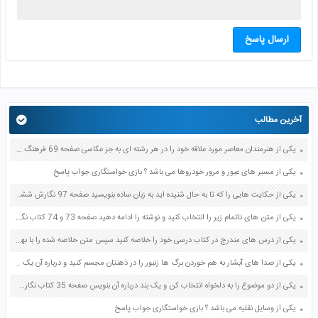
ارسال پاسخ
آخرین مطالب
یکی از هنرمندان معاصر مورد علاقه خود را در هر رشته ای به جز عکاسی صفحه 69 فرهنگ و هنر نهم
یکی از مسیر های عبور و مرور خودروها می باشد ؟ بازی خواستگاری جواب پاسخ
یکی از حکایت هایی را که تا به حال شنیده اید به زبان ساده بنویسید صفحه 97 نگارش ششم دبستان
یکی از متن های ناتمام زیر را انتخاب کنید و نوشته را ادامه دهید صفحه 73 و 74 کتاب نگارش فارسی پنجم دبستان
یکی از درس های مندرج در کتاب درسی خود را خلاصه کنید سپس متن خلاصه شده را با بهره گیری از روش های دسته بندی نمودار جدول نقشه مفهومی نشان دهید صفحه 118 نگارش یازدهم
یکی از صدا های آبشار به هم خوردن برگ ها زنبور را در ذهنتان مجسم کنید و درباره آن یک بند بنویسید صفحه 11 نگارش پنجم
یکی از دو موضوع را به دلخواه انتخاب کن و یک بند درباره آن بنویس صفحه 35 کتاب نگارش فارسی سوم
یکی از وسایل نقلیه می باشد ؟ بازی خواستگاری جواب پاسخ