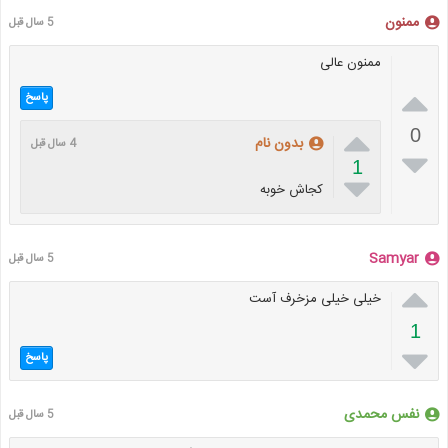
ممنون
5 سال قبل
ممنون عالی

پاسخ

0
بدون نام
4 سال قبل

1

کجاش خوبه
Samyar
5 سال قبل

خیلی خیلی مزخرف آست
1

پاسخ
نفس محمدی
5 سال قبل