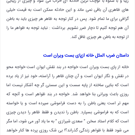
زیبا و با شکوه با کوچک ترین حادثه ای خراب می شود و چیزی از زیبایی
های ظاهری آن باقی نمی ماند و این حادثه ممکن است به قیمت خیلی
گزافی برای ما تمام شود. پس در کنار توجه به ظاهر هر چیزی باید به باطن
آن هم توجه کنیم تا دچار ضرر نشویم. برداشت : نباید توجه به ظواهر ما را
از توجه به باطن هر چیزی غافل کند.
داستان ضرب المثل خانه ازپای بست ویران است
خانه از پای بست ویران است خواجه در بند نقش ایوان است خواجه محو
در نقش و نگار ایوان است و آن چنان ظاهر را آراسته، خود نیز از یاد برده
است که بنایی ساخته از پایه سست و این سستی گر چه آشکار نیست اما
روزی باعث ویرانی بنا خواهد شد. خواجه در بند ظواهر است و آنچه که
مهم تر است یعنی باطن را به دست فراموشی سپرده است و یا خواسته
است که به فراموشی بسپارد. باطن را ندیدن و فقط ظاهر را دیدن چیزی
است که کلام استاد سخن ” سعدی شیرازی ” به ما یاد آور می شود، اما مگر
می شود فقط با ظواهر زندگی گذراند؟! بی شک روزی پرده ها کنار خواهد