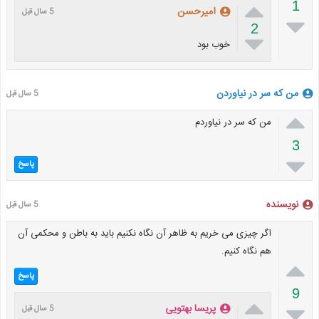

1
امیرحسن
5 سال قبل

2

خوب بود
من که سر در نیاوردن
5 سال قبل

من که سر در نیاوردم
3

پاسخ
نویسنده
5 سال قبل
اگر چیزی می خریم به ظاهر آن نگاه نکنیم باید به باطن و محکمی آن
هم نگاه کنیم.

پاسخ
9


پریسا بهتویی
5 سال قبل