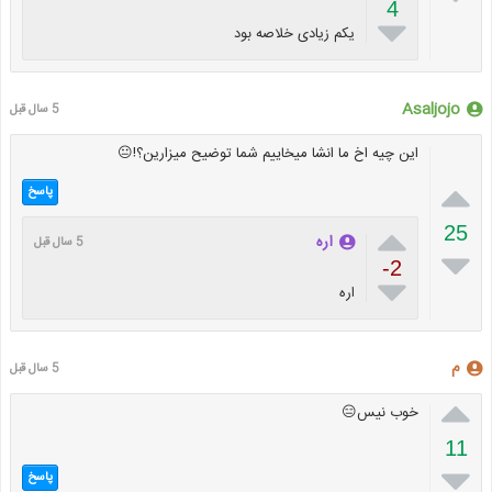
4

یکم زیادی خلاصه بود
Asaljojo
5 سال قبل
این چیه اخ ما انشا میخاییم شما توضیح میزارین؟!😐

پاسخ

25
اره
5 سال قبل

-2

اره
م
5 سال قبل

خوب نیس😑
11

پاسخ