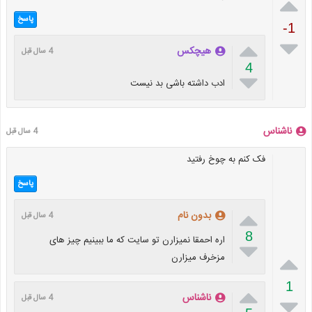

پاسخ
-1


هیچکس
4 سال قبل
4

ادب داشته باشی بد نیست
ناشناس
4 سال قبل
فک کنم بە چوخ رفتید
پاسخ

بدون نام
4 سال قبل
8
اره احمقا نمیزارن تو سایت که ما ببینیم چیز های


مزخرف میزارن
1

ناشناس

4 سال قبل