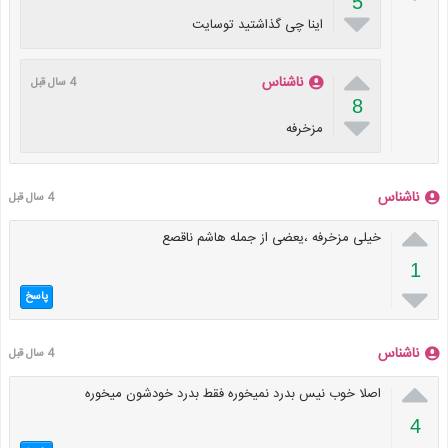
5

اینا چی گذاشتید توسایت

ناشناس
4 سال قبل
8

مزخرفە
ناشناس
4 سال قبل

خیلی مزخرفە ،یعضی از جملە هاشم ناقصع
1

پاسخ
ناشناس
4 سال قبل

اصلا خوب نیس بدرد نمیخورە فقط بدرد خودشون میخورە
4