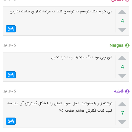

می خوام انشا بنویسم نه توضیح شما که عرضه ندارین سایت نذارین
4

پاسخ
Narges
5 سال قبل

این چی بود دیگ مزخرف و به درد نخور.
4

پاسخ
فاطمه
5 سال قبل

نوشته زیر را بخوانید، اصل ضرب المثل را با شکل گسترش آن مقایسه
کنید کتاب نگارش هشتم صفحه ۴۵
7

پاسخ