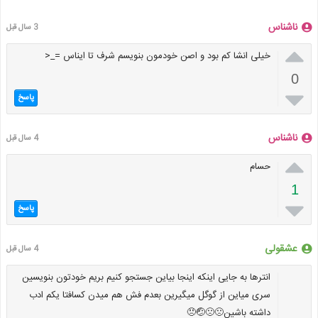
ناشناس
3 سال قبل

خیلی انشا کم بود و اصن خودمون بنویسم شرف تا ایناس =_<
0

پاسخ
ناشناس
4 سال قبل

حسام
1

پاسخ
عشقولی
4 سال قبل
انترها به جایی اینکه اینجا بیاین جستجو کنیم بریم خودتون بنویسین
سری میاین از گوگل میگیرین بعدم فش هم میدن کسافتا یکم ادب
داشته باشین🙁🙁🤕😠