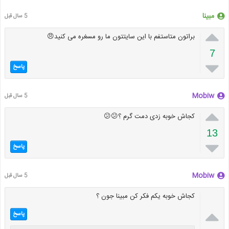
مبینا
5 سال قبل

براتون متاستفم با این سایتتون ما رو مسغره می کنید😠
7

پاسخ
Mobiw
5 سال قبل

کجاش خوبه زدی دمت گرم ؟😕😕
13

پاسخ
Mobiw
5 سال قبل
کجاش خوبه یکم فکر کن مبینا جون ؟

پاسخ