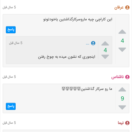
عرفان
5 سال قبل
این کاراچی چیه ماروسرکارگذاشتین یاخودتونو

پاسخ

4
...
5 سال قبل

4

اینجوری که نشون میده به چوخ رفتن
ناشناس
5 سال قبل

ما رو سرکار گذاشتین👹👹👹👹👹
9

پاسخ
نیما
5 سال قبل