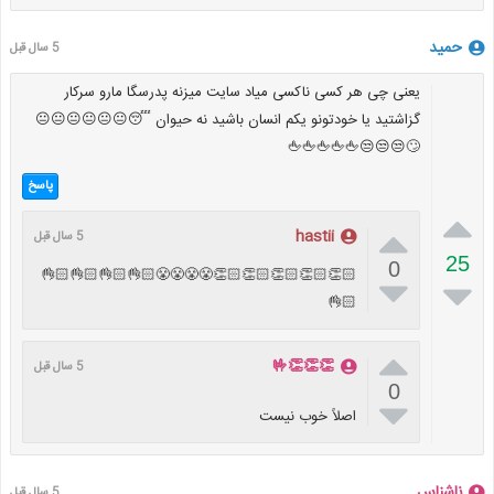
حمید
5 سال قبل
یعنی چی هر کسی ناکسی میاد سایت میزنه پدرسگا مارو سرکار
گزاشتید یا خودتونو یکم انسان باشید نه حیوان 😴😐😐😐😐😐😐
🙄😒😒😒🖕🖕🖕🖕🖕
پاسخ


hastii
5 سال قبل
25
0
👏🏻👏🏻👏🏻👏🏻👏🏻😤😤😤😤👌🏻👌🏻👌🏻👌🏻


👌🏻

👏👏👏🤟
5 سال قبل
0

اصلاً خوب نیست
ناشناس
5 سال قبل