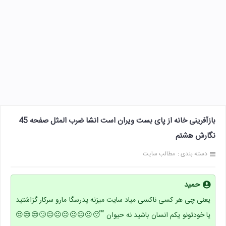
بازآفرینی خانه از پای بست ویران است انشا ضرب المثل صفحه 45
نگارش هشتم
دسته بندی :
مطالب سایت
حمید
یعنی چی هر کسی ناکسی میاد سایت میزنه پدرسگا مارو سرکار گزاشتید
یا خودتونو یکم انسان باشید نه حیوان 😴😐😐😐😐😐😐🙄😒😒😒