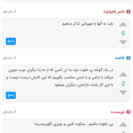
ناصر باجولوند
5 سال قبل

باید به آنها با مهربانی تذکر بدهیم
5

پاسخ
فاطمه
5 سال قبل

در یک گوشه ی خلوت باید به ان کسی که از ما یا دیگران عیب جویی
میکند با ارامی و با لحنی مناسب بگوییم که این کارش درست نیست و
2
با این کار باعث ناراحتی دیگران میشود

پاسخ
نویسنده
5 سال قبل

بی تفاوت باشیم . سکوت کنین و چیزی نگوییمدرسا