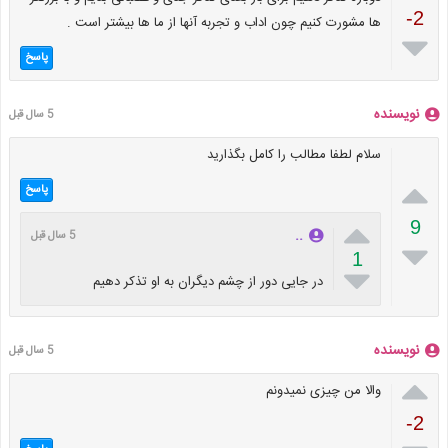
-2
ها مشورت کنیم چون اداب و تجربه آنها از ما ها بیشتر است .

پاسخ
نویسنده
5 سال قبل
سلام لطفا مطالب را کامل بگذارید

پاسخ

9
..
5 سال قبل

1

در جایی دور از چشم دیگران به او تذکر دهیم
نویسنده
5 سال قبل

والا من چیزی نمیدونم
-2