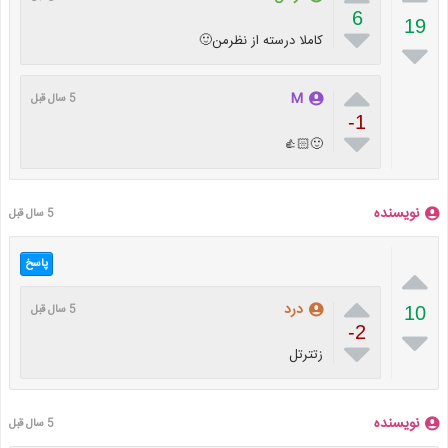
6
19

کاملا درسته از نظرمن🙂


M
5 سال قبل
-1

🙂👍🏻
نویسنده
5 سال قبل
پاسخ


درد
5 سال قبل
10

-2

زتترتل
نویسنده
5 سال قبل