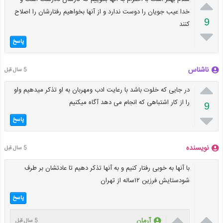

خدا عیب جویان را دوست ندارد و از آنها بخواهیم رفتارشان را اصلاح
9
کنند

پاسخ
ناشناس
5 سال قبل

در جایی که خلوت باشد با رعایت ادب ومهربان به او تذکر میدهیم واو
را از کار اشتباهی که انجام می دهد آگاه میکنیم
9

پاسخ
نویسنده
5 سال قبل
با آنها به خوبی رفتار کنیم و به آنها تذکر دهیم تا عادتشان بر طرف
شودستایش فرزین ۱۲ساله از تهران
پاسخ


آرمان
5 سال قبل