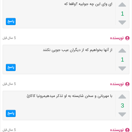

ای وای این چه جوابیه ؟واقعا که
1

پاسخ
نویسنده
5 سال قبل

از آنها بخواهیم که از دیگران عیب جویی نکنند
1

پاسخ
نویسنده
5 سال قبل

با مهربانی و سخن شایسته به او تذکر میدهیمرونیا کاکائ
3

پاسخ
نویسنده
5 سال قبل