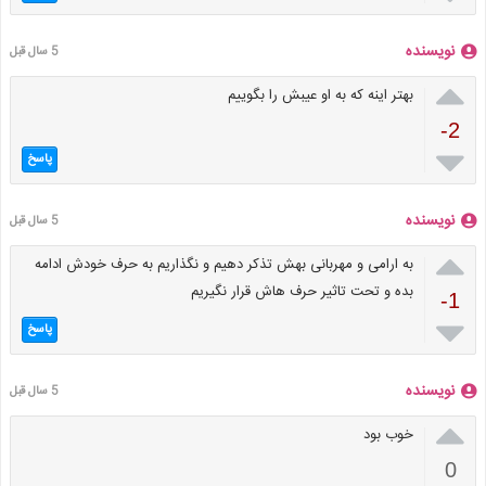
نویسنده
5 سال قبل

بهتر اینه که به او عیبش را بگوییم
-2

پاسخ
نویسنده
5 سال قبل

به ارامی و مهربانی بهش تذکر دهیم و نگذاریم به حرف خودش ادامه
بده و تحت تاثیر حرف هاش قرار نگیریم
-1

پاسخ
نویسنده
5 سال قبل

خوب بود
0