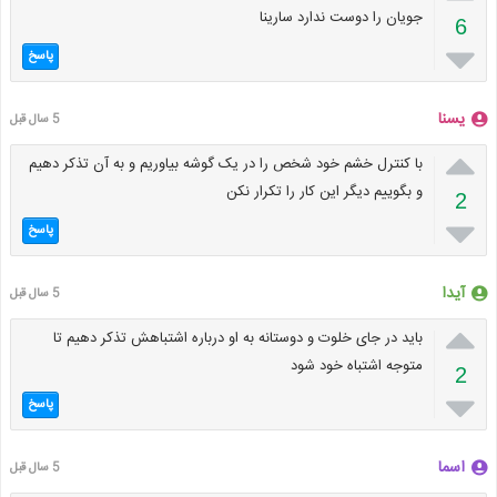
جویان را دوست ندارد سارینا
6

پاسخ
یسنا
5 سال قبل

با کنترل خشم خود شخص را در یک گوشه بیاوریم و به آن تذکر دهیم
و بگوییم دیگر این کار را تکرار نکن
2

پاسخ
آیدا
5 سال قبل

باید در جای خلوت و دوستانه به او درباره اشتباهش تذکر دهیم تا
متوجه اشتباه خود شود
2

پاسخ
اسما
5 سال قبل