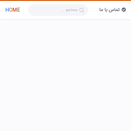
تماس با ما
H
O
M
E