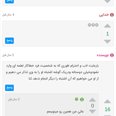

پاسخ
خدایی
4 سال قبل

😐😐😐
1

پاسخ
نویسنده
5 سال قبل
بارعایت ادب و احترام طوری که به شخصیت فرد خطاکار لطمه ای وارد
نشودوخیلی دوستانه ودریک گوشه اشتباه او را به وی تذکر می دهیم و
از او می خواهیم که آن اشتباه را دیگر انجام ندهد.ثنا
پاسخ


😁
5 سال قبل
0

16
عالی من همین رو مینویسم