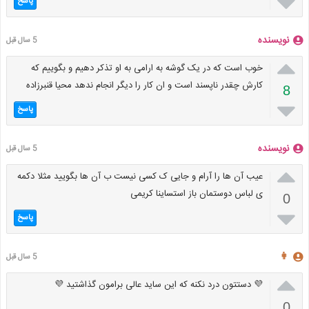

پاسخ
نویسنده
5 سال قبل

خوب است که در یک گوشه به ارامی به او تذکر دهیم و بگوییم که
کارش چقدر ناپسند است و ان کار را دیگر انجام ندهد محیا قنبرزاده
8

پاسخ
نویسنده
5 سال قبل

عیب آن ها را آرام و جایی ک کسی نیست ب آن ها بگویید مثلا دکمه
ی لباس دوستمان باز استساینا کریمی
0

پاسخ
👩
5 سال قبل

💜 دستتون درد نکنه که این ساید عالی برامون گذاشتید 💜
0