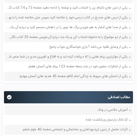
یکی از متن های ناتمام زیر را انتخاب کنید و نوشته را ادامه دهید صفحه 73 و 74 کتاب نگارش فارسی پنجم دبستان
یکی از درس های مندرج در کتاب درسی خود را خلاصه کنید سپس متن خلاصه شده را با بهره گیری از روش های دسته بندی نمودار جدول نقشه مفهومی نشان دهید صفحه 118 نگارش یازدهم
یکی از صدا های آبشار به هم خوردن برگ ها زنبور را در ذهنتان مجسم کنید و درباره آن یک بند بنویسید صفحه 11 نگارش پنجم
یکی از دو موضوع را به دلخواه انتخاب کن و یک بند درباره آن بنویس صفحه 35 کتاب نگارش فارسی سوم
یکی از وسایل نقلیه می باشد ؟ بازی خواستگاری جواب پاسخ
یکی از موثرترین پیام هایی را که دریافت کرده اید و به اقناع و تغییری جدی در شما منجر شده است برسی کنید و علت این تاثیر گذاری قابل توجه را بنویسید صفحه 52 تفکر و سواد رسانه ای دهم
یکی از خاطرات حضور خود در نماز جمعه صفحه 123 پیام های آسمان هفتم
یکی از داستان های مربوط به زندگی امام کاظم صفحه 45 هدیه های آسمان چهارم
مطالب تصادفی
آموزش عکاسی در ونک
آیا بانک پارسیان ورشکست شده
اثرات حاصل از زمین لرزه بهداشتی و ساختمانی و اجتماعی صفحه 40 علوم ششم