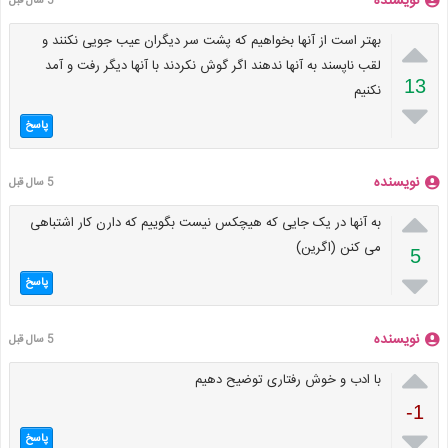
نویسنده
5 سال قبل

بهتر است از آنها بخواهیم که پشت سر دیگران عیب جویی نکنند و
لقب ناپسند به آنها ندهند اگر گوش نکردند با آنها دیگر رفت و آمد
13
نکنیم

پاسخ
نویسنده
5 سال قبل

به آنها در یک جایی که هیچکس نیست بگوییم که دارن کار اشتباهی
می کنن (اگرین)
5

پاسخ
نویسنده
5 سال قبل

با ادب و خوش رفتاری توضیح دهیم
-1

پاسخ