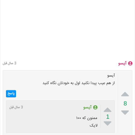
آیسو
3 سال قبل
آیسو
از هم عیب پیدا نکنید اول به خودتان نگاه کنید

پاسخ
8

آیسو
3 سال قبل

1
ممنون که ۱۰۰

لایک