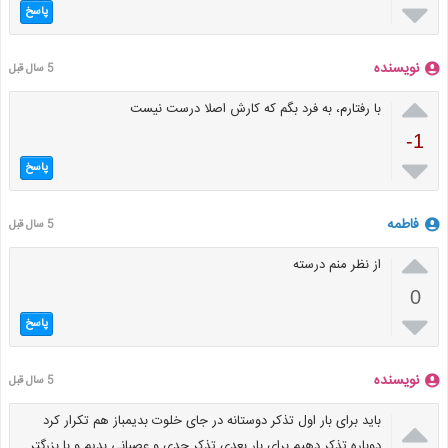

پاسخ
نویسنده
5 سال قبل

با رفتارم، به فرد بگم که کارش اصلا درست نیست
-1

پاسخ
فاطمه
5 سال قبل

از نظر منم درسته
0

پاسخ
نویسنده
5 سال قبل

باید برای بار اول تذکر دوستانه در جای خلوت بدیمباز هم تکرار کرد
دوباره تذکر دهیم برای بار بعدی تذکر جدی و عصبانی بدیم و با بزرگتر