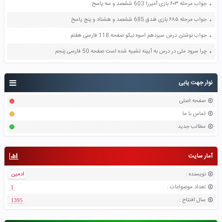
جواب مرحله ۶۰۳ بازی آمیرزا 603 ششصد و سه پاسخ
جواب مرحله ۶۸۵ بازی فندق 685 ششصد و هشتاد و پنج پاسخ
جواب نوشتن درس سیزدهم اسوه نیکو صفحه 118 فارسی هفتم
چرا سرود ملی در درس به آیینه تشبیه شده است صفحه 50 فارسی پنجم
نوار جهت یابی
صفحه اصلی
تماس با ما
مطالب جدید
آمار سایت
نویسنده
:
ادمین
تعداد موضواعات
:
1
سال افتتاح
:
1395