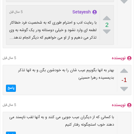

Setayesh
5 سال قبل

با رعایت ادب و احترام طوری که به شخصیت فرد خطاکار
2

لطمه ای وارد نشود و خیلی دوستانه ودر یک گوشه به وی
تذکر می دهیم و از او می خواهیم که دیگر انجام ندهد….
نویسنده
5 سال قبل

بهتر به انها بگوییم عیب شان را به خودشون بگن و به انها تذکر
بدیمسیده رهرا حسینی
-1

پاسخ
نویسنده
5 سال قبل
با کسانی که از دیگران عیب جویی می کنند و به آنها لقب ناپسند می
دهند خوب استچگونه رفتار کنیم