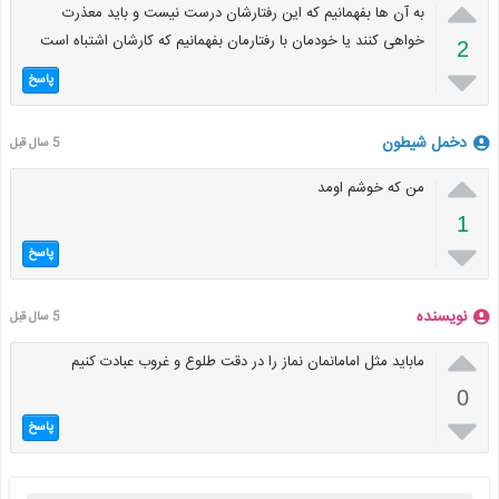

به آن ها بفهمانیم که این رفتارشان درست نیست و باید معذرت
خواهی کنند یا خودمان با رفتارمان بفهمانیم که کارشان اشتباه است
2

پاسخ
دخمل شیطون
5 سال قبل

من که خوشم اومد
1

پاسخ
نویسنده
5 سال قبل

ماباید مثل امامانمان نماز را در دقت طلوع و غروب عبادت کنیم
0

پاسخ