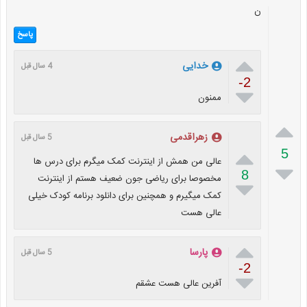
ن
پاسخ

خدایی
4 سال قبل
-2

ممنون

زهراقدمی
5 سال قبل

5
عالی من همش از اینترنت کمک میگرم برای درس ها

8
مخصوصا برای ریاضی جون ضعیف هستم از اینترنت

کمک میگیرم و همچنین برای دانلود برنامه کودک خیلی
عالی هست

پارسا
5 سال قبل
-2

آفرین عالی هست عشقم