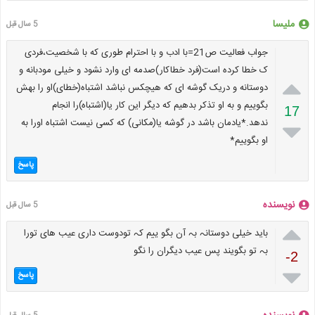
ملیسا
5 سال قبل
جواب فعالیت ص21=با ادب و با احترام طوری که با شخصیت،فردی
ک خطا کرده است(فرد خطاکار)صدمه ای وارد نشود و خیلی مودبانه و

دوستانه و دریک گوشه ای که هیچکس نباشد اشتباه(خطای)او را بهش
بگوییم و به او تذکر بدهیم که دیگر این کار یا(اشتباه)را انجام
17
ندهد.*یادمان باشد در گوشه یا(مکانی) که کسی نیست اشتباه اورا به

او بگوییم*
پاسخ
نویسنده
5 سال قبل

باید خیلی دوستانہ بہ آن بگو ییم کہ تودوست داری عیب ھای تورا
بہ تو بگویند پس عیب دیگران را نگو
-2

پاسخ