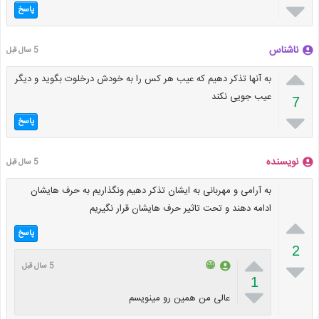

پاسخ
ناشناس
5 سال قبل

به آنها تذکر دهیم که عیب هر کس را به خودش درخلوت بگوید و دیگر
عیب جویی نکند
7

پاسخ
نویسنده
5 سال قبل
به آرامی و مهربانی به ایشان تذکر دهیم ونگذاریم به حرف هایشان
ادامه دهند و تحت تاثیر حرف هایشان قرار نگیریم

پاسخ
2


😁
5 سال قبل
1

عالی من همین رو مینویسم