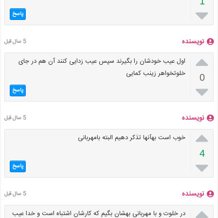
1

پاسخ
نویسنده
5 سال قبل

اول عیب خودشان را بگیرند سپس عیب زدایی کنند آن هم در جای
خلوتخواهر زینب کمایی
0

پاسخ
نویسنده
5 سال قبل

خوب است بهآنها تذکر دهیم البته بامهربانی
4

پاسخ
نویسنده
5 سال قبل

در خلوت و با مهربانی بهشان بگیم که کارشان اشتباه است و خدا عیب