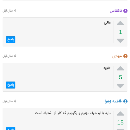
ناشناس
4 سال قبل

عالی
1

پاسخ
مهدی
4 سال قبل

خوبه
5

پاسخ
فاطمه زهرا
4 سال قبل

باید با او حرف بزنیم و بگوییم که کار او اشتباه است
15