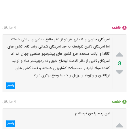
فاطمه
4 سال قبل
امریکای جنوبی و شمالی هر دو از نظر منابع معدنی و... غنی هستند
اما امریکای لاتین نتونسته به حد امریکای شمالی رشد کنه. کشور های

کانادا و ایالت متحده جزو کشور های پیشرفتهو صنعتی جهان اند اما
امریکای لاتین از نظر اقتصاد اوضاع خوبی نداردوبیشتر صاد و تولید
8
کننده مواد اولیه و محصولات کشاورزی هستند و فقط کشور های

ارژانتین و ونزویلا و برزیل و کلمبیا وضع بهتری دارند
پاسخ
خلصه
4 سال قبل
این پیام را من فرستادم

پاسخ