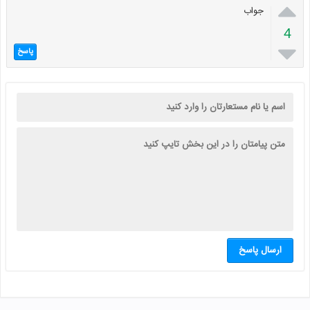

جواب
4

پاسخ
ارسال پاسخ