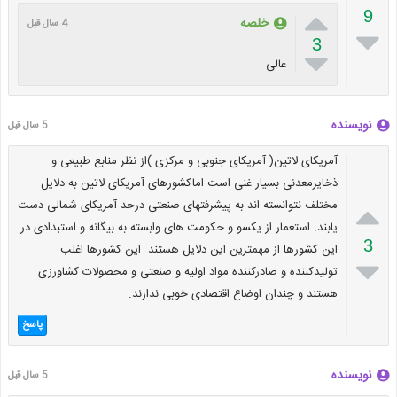

9
خلصه
4 سال قبل

3

عالی
نویسنده
5 سال قبل
آمریکای لاتین( آمریکای جنوبی و مرکزی )از نظر منابع طبیعی و
ذخایرمعدنی بسیار غنی است اماکشورهای آمریکای لاتین به دلایل

مختلف نتوانسته اند به پیشرفتهای صنعتی درحد آمریکای شمالی دست
یابند. استعمار از یکسو و حکومت های وابسته به بیگانه و استبدادی در
3
این کشورها از مهمترین این دلایل هستند. این کشورها اغلب

تولیدکننده و صادرکننده مواد اولیه و صنعتی و محصولات کشاورزی
هستند و چندان اوضاع اقتصادی خوبی ندارند.
پاسخ
نویسنده
5 سال قبل