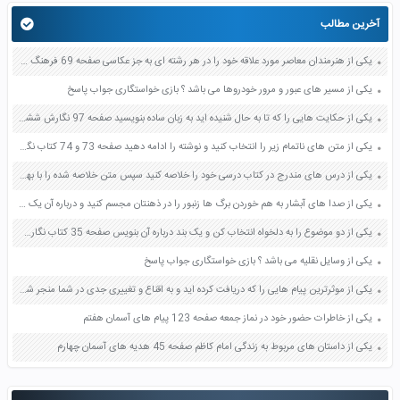
آخرین مطالب
یکی از هنرمندان معاصر مورد علاقه خود را در هر رشته ای به جز عکاسی صفحه 69 فرهنگ و هنر نهم
یکی از مسیر های عبور و مرور خودروها می باشد ؟ بازی خواستگاری جواب پاسخ
یکی از حکایت هایی را که تا به حال شنیده اید به زبان ساده بنویسید صفحه 97 نگارش ششم دبستان
یکی از متن های ناتمام زیر را انتخاب کنید و نوشته را ادامه دهید صفحه 73 و 74 کتاب نگارش فارسی پنجم دبستان
یکی از درس های مندرج در کتاب درسی خود را خلاصه کنید سپس متن خلاصه شده را با بهره گیری از روش های دسته بندی نمودار جدول نقشه مفهومی نشان دهید صفحه 118 نگارش یازدهم
یکی از صدا های آبشار به هم خوردن برگ ها زنبور را در ذهنتان مجسم کنید و درباره آن یک بند بنویسید صفحه 11 نگارش پنجم
یکی از دو موضوع را به دلخواه انتخاب کن و یک بند درباره آن بنویس صفحه 35 کتاب نگارش فارسی سوم
یکی از وسایل نقلیه می باشد ؟ بازی خواستگاری جواب پاسخ
یکی از موثرترین پیام هایی را که دریافت کرده اید و به اقناع و تغییری جدی در شما منجر شده است برسی کنید و علت این تاثیر گذاری قابل توجه را بنویسید صفحه 52 تفکر و سواد رسانه ای دهم
یکی از خاطرات حضور خود در نماز جمعه صفحه 123 پیام های آسمان هفتم
یکی از داستان های مربوط به زندگی امام کاظم صفحه 45 هدیه های آسمان چهارم