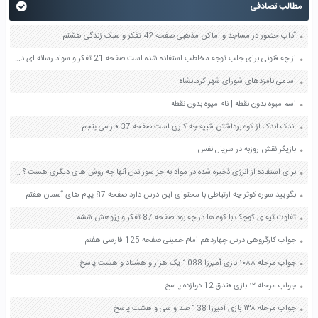
مطالب تصادفی
آداب حضور در مساجد و اماکن مذهبی صفحه 42 تفکر و سبک زندگی هشتم
از چه فنونی برای جلب توجه مخاطب استفاده شده است صفحه 21 تفکر و سواد رسانه ای دهم
اسامی نامزدهای شورای شهر کرمانشاه
اسم میوه بدون نقطه | نام میوه بدون نقطه
اندک اندک از کوه برداشتن شبیه چه کاری است صفحه 37 فارسی پنجم
بازیگر نقش روزبه در سریال نفس
برای استفاده از انرژی ذخیره شده در مواد به جز سوزاندن آنها چه روش های دیگری هست ؟ صفحه 19 علوم هشتم
بگویید سوره کوثر چه ارتباطی با محتوای این درس دارد صفحه 87 پیام های آسمان هفتم
تفاوت تپه ی کوچک با کوه ها در چه بود صفحه 87 تفکر و پژوهش ششم
جواب کارگروهی درس چهاردهم امام خمینی صفحه 125 فارسی هفتم
جواب مرحله ۱۰۸۸ بازی آمیرزا 1088 یک هزار و هشتاد و هشت پاسخ
جواب مرحله ۱۲ بازی فندق 12 دوازده پاسخ
جواب مرحله ۱۳۸ بازی آمیرزا 138 صد و سی و هشت پاسخ