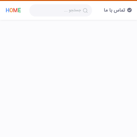
تماس با ما
H
O
M
E