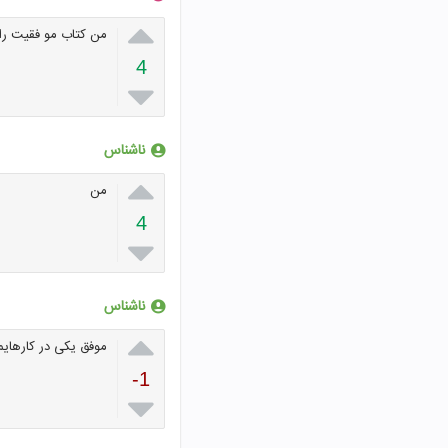

من کتاب مو فقیت را 
4

ناشناس

من
4

ناشناس

موفق یکی در کارهای
-1
