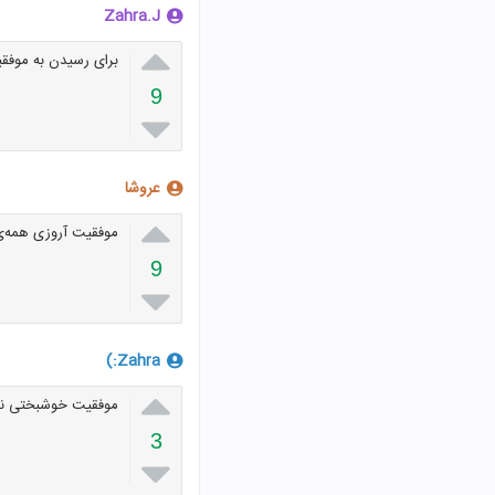
Zahra.J

برای رسیدن به موفقی
9

عروشا

موفقیت آروزی همه‌
9

Zahra:)

موفقیت خوشبختی ن
3
