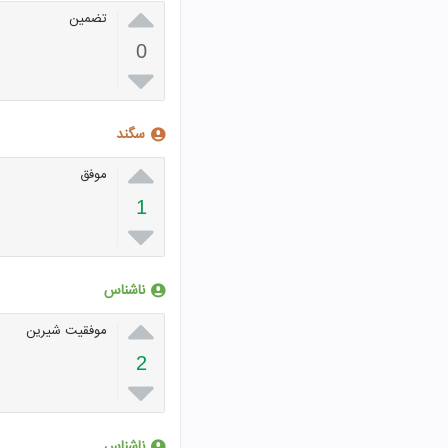

تضمین
0

سگند

موفق
1

ناشناس

موفقیت شیرین
2

ناشناس