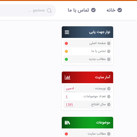
خانه
تماس با ما
نوار جهت یابی
صفحه اصلی
تماس با ما
مطالب جدید
آمار سایت
نویسنده
:
ادمین
تعداد موضواعات
:
1
سال افتتاح
:
1395
موضوعات
مطالب سایت