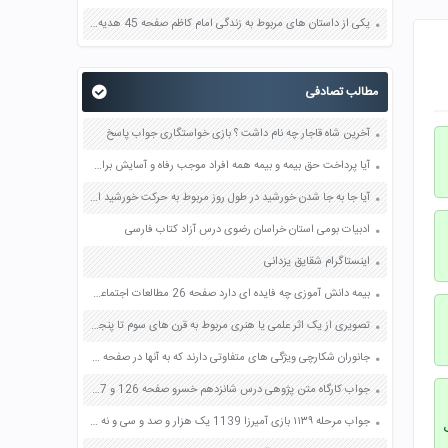
یکی از داستان های مربوط به زندگی امام کاظم صفحه 45 هدیه های آسمان چهارم
مطالب تصادفی
آخرین شاه قاجار چه نام داشت ؟ بازی خواستگاری جواب پاسخ
آیا پرداخت حق بیمه و بیمه همه افراد موجب رفاه و آسایش برای همگان می شود چرا صفحه 29 مطالعات اجتماعی هفتم
آیا جا به جا شدن خورشید در طول روز مربوط به حرکت خورشید است یا حرکت زمین؟ صفحه 67 مطالعات اجتماعی پنجم
ادبیات بومی استان خراسان رضوی درس آزاد کتاب فارسی
اینستاگرام شقایق یزدانی
بیمه دانش آموزی چه فایده ای دارد صفحه 26 مطالعات اجتماعی هفتم
تصویری از یک اثر علمی یا هنری مربوط به قرن های سوم تا پنجم هجری صفحه 76 مطالعات اجتماعی هشتم
جانوران شکارچی ویژگی های متفاوتی دارند که به آنها در صفحه 160 علوم نهم
جواب کارگاه متن پژوهی درس شانزدهم خسرو صفحه 126 و 127 فارسی دهم
جواب مرحله ۱۱۳۹ بازی آمیرزا 1139 یک هزار و صد و سی و نه پاسخ