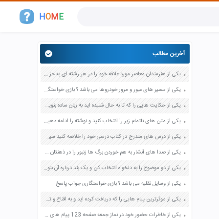
H
O
M
E
آخرین مطالب
یکی از هنرمندان معاصر مورد علاقه خود را در هر رشته ای به جز عکاسی صفحه 69 فرهنگ و هنر نهم
یکی از مسیر های عبور و مرور خودروها می باشد ؟ بازی خواستگاری جواب پاسخ
یکی از حکایت هایی را که تا به حال شنیده اید به زبان ساده بنویسید صفحه 97 نگارش ششم دبستان
یکی از متن های ناتمام زیر را انتخاب کنید و نوشته را ادامه دهید صفحه 73 و 74 کتاب نگارش فارسی پنجم دبستان
یکی از درس های مندرج در کتاب درسی خود را خلاصه کنید سپس متن خلاصه شده را با بهره گیری از روش های دسته بندی نمودار جدول نقشه مفهومی نشان دهید صفحه 118 نگارش یازدهم
یکی از صدا های آبشار به هم خوردن برگ ها زنبور را در ذهنتان مجسم کنید و درباره آن یک بند بنویسید صفحه 11 نگارش پنجم
یکی از دو موضوع را به دلخواه انتخاب کن و یک بند درباره آن بنویس صفحه 35 کتاب نگارش فارسی سوم
یکی از وسایل نقلیه می باشد ؟ بازی خواستگاری جواب پاسخ
یکی از موثرترین پیام هایی را که دریافت کرده اید و به اقناع و تغییری جدی در شما منجر شده است برسی کنید و علت این تاثیر گذاری قابل توجه را بنویسید صفحه 52 تفکر و سواد رسانه ای دهم
یکی از خاطرات حضور خود در نماز جمعه صفحه 123 پیام های آسمان هفتم