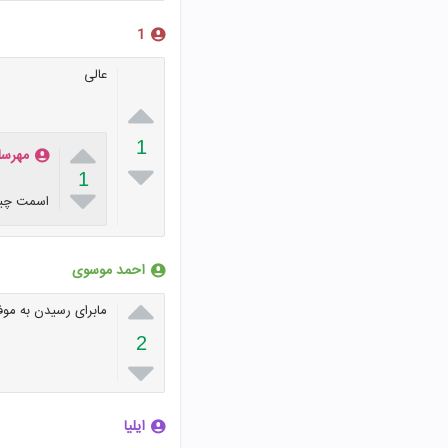
1
عالی


1
مهرسان

1

اسمت چی
احمد موسوی

مابرای رسیدن به موف
2

ایلیا