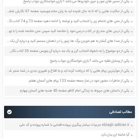
یکی از مسیر های عبور و مرور خودروها می باشد ؟ بازی خواستگاری جواب پاسخ
یکی از حکایت هایی را که تا به حال شنیده اید به زبان ساده بنویسید صفحه 97 نگارش ششم دبستان
یکی از متن های ناتمام زیر را انتخاب کنید و نوشته را ادامه دهید صفحه 73 و 74 کتاب نگارش فارسی پنجم دبستان
یکی از درس های مندرج در کتاب درسی خود را خلاصه کنید سپس متن خلاصه شده را با بهره گیری از روش های دسته بندی نمودار جدول نقشه مفهومی نشان دهید صفحه 118 نگارش یازدهم
یکی از صدا های آبشار به هم خوردن برگ ها زنبور را در ذهنتان مجسم کنید و درباره آن یک بند بنویسید صفحه 11 نگارش پنجم
یکی از دو موضوع را به دلخواه انتخاب کن و یک بند درباره آن بنویس صفحه 35 کتاب نگارش فارسی سوم
یکی از وسایل نقلیه می باشد ؟ بازی خواستگاری جواب پاسخ
یکی از موثرترین پیام هایی را که دریافت کرده اید و به اقناع و تغییری جدی در شما منجر شده است برسی کنید و علت این تاثیر گذاری قابل توجه را بنویسید صفحه 52 تفکر و سواد رسانه ای دهم
یکی از خاطرات حضور خود در نماز جمعه صفحه 123 پیام های آسمان هفتم
یکی از داستان های مربوط به زندگی امام کاظم صفحه 45 هدیه های آسمان چهارم
مطالب تصادفی
eblagh.adliran.ir جزییات بیشتر پیگیری پرونده قضایی با شماره پرونده و کد ملی
آیا خامنه ای بدل دارد