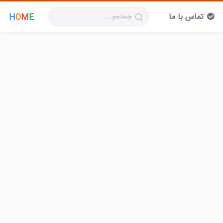
تماس با ما
H
O
M
E