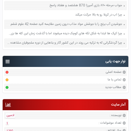
جواب مرحله ۸۷۰ بازی آمیرزا 870 هشتصد و هفتاد پاسخ
چرا اب در کربلا رو به بالا حرکت میکند
جوشیدن آب برنج را با جوشش مواد مذاب درون زمین مقایسه کنید صفحه 42 علوم ششم
چرا کپک ها ابتدا به شکل لکه های کوچک دیده میشوند اما با گذشت زمان این کله ها بزرگ تر میشوند و سرانجام همه سطح را می پوشانند ؟ صفحه 68 علوم هشتم
چرا گردشگرانی که به ترکیه می روند در این کشور آثار و بناهایی از دوره سلجوقیان مشاهده میکنند صفحه 82 مطالعات اجتماعی هشتم
نوار جهت یابی
صفحه اصلی
تماس با ما
مطالب جدید
آمار سایت
نویسنده
:
ادمین
تعداد موضواعات
:
1
سال افتتاح
:
1395