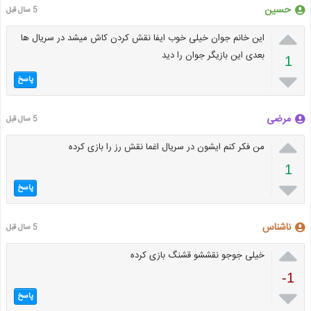
حسین
5 سال قبل

این خانم جوان خیلی خوب ایفا نقش کردن کاش میشد در سریال ها
بعدی این بازیگر جوان را دید
1

پاسخ
مرضی
5 سال قبل

من فکر کنم ایشون در سریال اغما نقش رز را بازی کرده
1

پاسخ
ناشناس
5 سال قبل

خیلی جوجو نقششو قشنگ بازی کرده
-1

پاسخ