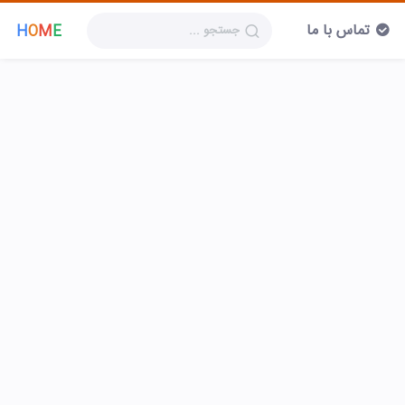
تماس با ما
H
O
M
E