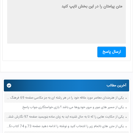
ارسال پاسخ
آخرین مطالب
یکی از هنرمندان معاصر مورد علاقه خود را در هر رشته ای به جز عکاسی صفحه 69 فرهنگ و هنر نهم
یکی از مسیر های عبور و مرور خودروها می باشد ؟ بازی خواستگاری جواب پاسخ
یکی از حکایت هایی را که تا به حال شنیده اید به زبان ساده بنویسید صفحه 97 نگارش ششم دبستان
یکی از متن های ناتمام زیر را انتخاب کنید و نوشته را ادامه دهید صفحه 73 و 74 کتاب نگارش فارسی پنجم دبستان