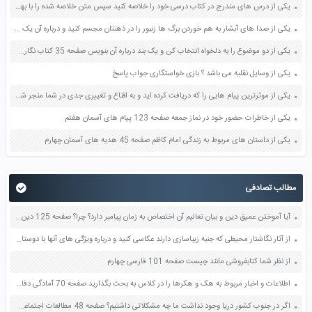
یکی از درس های مندرج در کتاب درسی خود را خلاصه کنید سپس متن خلاصه شده را با بهره گیری از روش های دسته بندی نمودار جدول نقشه مفهومی نشان دهید صفحه 118 نگارش یازدهم
یکی از صدا های آبشار به هم خوردن برگ ها زنبور را در ذهنتان مجسم کنید و درباره آن یک بند بنویسید صفحه 11 نگارش پنجم
یکی از دو موضوع را به دلخواه انتخاب کن و یک بند درباره آن بنویس صفحه 35 کتاب نگارش فارسی سوم
یکی از وسایل نقلیه می باشد ؟ بازی خواستگاری جواب پاسخ
یکی از موثرترین پیام هایی را که دریافت کرده اید و به اقناع و تغییری جدی در شما منجر شده است برسی کنید و علت این تاثیر گذاری قابل توجه را بنویسید صفحه 52 تفکر و سواد رسانه ای دهم
یکی از خاطرات حضور خود در نماز جمعه صفحه 123 پیام های آسمان هفتم
یکی از داستان های مربوط به زندگی امام کاظم صفحه 45 هدیه های آسمان چهارم
مطالب تصادفی
آیا آموختن عمیق دین و بیان تعالیم آن اختصاص به زمان پیامبر دارد؟ چرا؟ صفحه 125 دین و زندگی یازدهم
از آثار نگاشتار محیطی که جنبه زیباسازی دارند عکاسی کنید و درباره ویژگی های آنها با دوستان خود گفت و گو کنید صفحه 55 فرهنگ و هنر نهم
از نظر شما کتابفروشی مانند چیست صفحه 101 فارسی چهارم
اطلاعات و اخبار مربوط به هک و هکرها را در کلاس به بحث بگذارید صفحه 70 آمادگی دفاعی دهم
اگر در جنوب کشور دریا وجود نداشت ما چه مشکلاتی داشتیم؟ صفحه 48 مطالعات اجتماعی پنجم