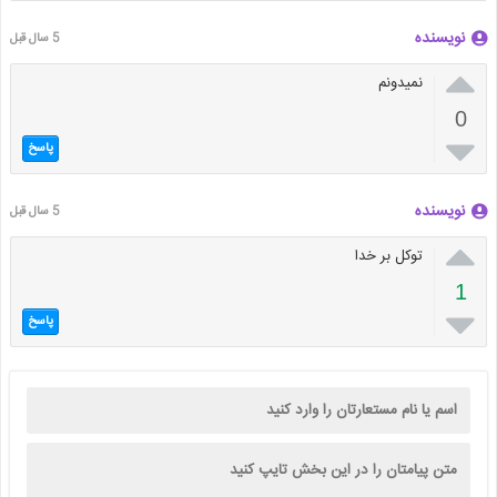
نویسنده
5 سال قبل

نمیدونم
0

پاسخ
نویسنده
5 سال قبل

توکل بر خدا
1

پاسخ