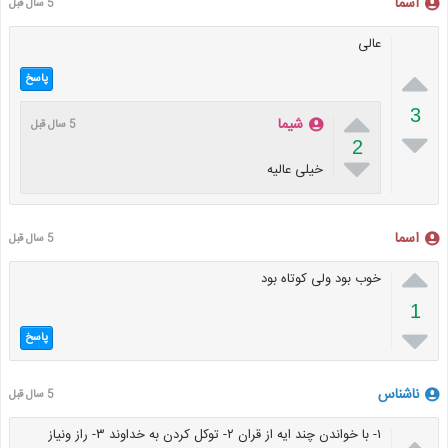
اسما
5 سال قبل
عالی

پاسخ

3
شیما
5 سال قبل

2

خیلی عالیه
اسما
5 سال قبل

خوب بود ولی کوتاه بود
1

پاسخ
ناشناس
5 سال قبل

۱- با خواندن چند ایه از قران ۲- توکل کردن به خداوند ۳- راز ونیاز