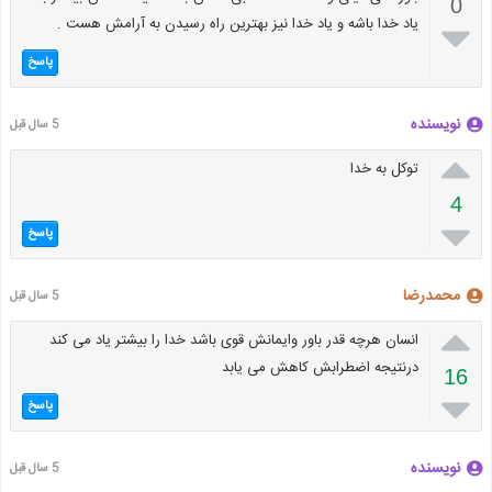
0
یاد خدا باشه و یاد خدا نیز بهترین راه رسیدن به آرامش هست .

پاسخ
نویسنده
5 سال قبل

توکل به خدا
4

پاسخ
محمدرضا
5 سال قبل

انسان هرچه قدر باور وایمانش قوی باشد خدا را بیشتر یاد می کند
درنتیجه اضطرابش کاهش می یابد
16

پاسخ
نویسنده
5 سال قبل