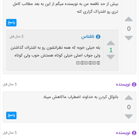
بیش از حد ناقصه من به نویسنده میگم از این به بعد مطالب کامل
تری رو اشتراک گزاری کنه

پاسخ
0

ناشناس
5 سال قبل

بله خيلى خوبه كه همه نظراتشون رو به اشتراك گذاشتن
1

ولى جواب اصلى خيلى كوتاه هستش خوب ولى كوتاه
👏🏻👏🏻👏🏻
نویسنده
5 سال قبل

باتوکل کردن به خداوند اضطراب ماکاهش میباد
0

پاسخ
نویسنده
5 سال قبل