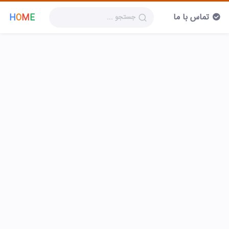
تماس با ما
H
O
M
E