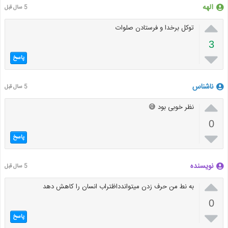
الهه
5 سال قبل

توکل برخدا و فرستادن صلوات
3

پاسخ
ناشناس
5 سال قبل

نظر خوبی بود 😅
0

پاسخ
نویسنده
5 سال قبل

به نط من حرف زدن میتواندداظتراب انسان را کاهش دهد
0

پاسخ