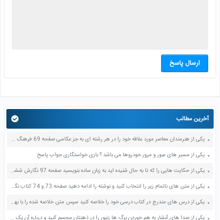
ارسال پاسخ
آخرین مطالب
یکی از هنرمندان معاصر مورد علاقه خود را در هر رشته ای به جز عکاسی صفحه 69 فرهنگ و هنر نهم
یکی از مسیر های عبور و مرور خودروها می باشد ؟ بازی خواستگاری جواب پاسخ
یکی از حکایت هایی را که تا به حال شنیده اید به زبان ساده بنویسید صفحه 97 نگارش ششم دبستان
یکی از متن های ناتمام زیر را انتخاب کنید و نوشته را ادامه دهید صفحه 73 و 74 کتاب نگارش فارسی پنجم دبستان
یکی از درس های مندرج در کتاب درسی خود را خلاصه کنید سپس متن خلاصه شده را با بهره گیری از روش های دسته بندی نمودار جدول نقشه مفهومی نشان دهید صفحه 118 نگارش یازدهم
یکی از صدا های آبشار به هم خوردن برگ ها زنبور را در ذهنتان مجسم کنید و درباره آن یک بند بنویسید صفحه 11 نگارش پنجم