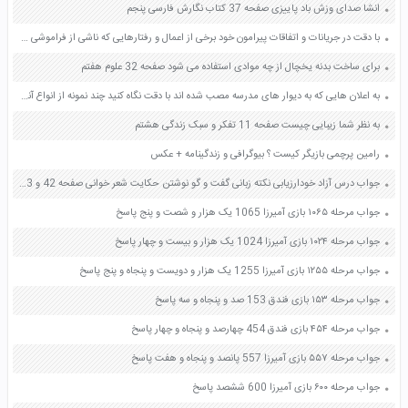
انشا صدای وزش باد پاییزی صفحه 37 کتاب نگارش فارسی پنجم
با دقت در جریانات و اتفاقات پیرامون خود برخی از اعمال و رفتارهایی که ناشی از فراموشی و غفلت از آخرت است را بیان کنید صفحه 45 دین و زندگی دهم
برای ساخت بدنه یخچال از چه موادی استفاده می شود صفحه 32 علوم هفتم
به اعلان هایی که به دیوار های مدرسه مصب شده اند با دقت نگاه کنید چند نمونه از انواع آنها را انتخاب و با هم کلاسی های خود درباره اعداف نوع و روش آنها گفت و گو کنید بیشترین تصویری که در اعلان ها به کاربرده می شوند با کدام روش و در چه اندازه ای تهیه شده اند صفحه 49 فرهنگ و هنر نهم
به نظر شما زیبایی چیست صفحه 11 تفکر و سبک زندگی هشتم
رامین پرچمی بازیگر کیست ؟ بیوگرافی و زندگینامه + عکس
جواب درس آزاد خودارزیابی نکته زبانی گفت و گو نوشتن حکایت شعر خوانی صفحه 42 و 43 و 44 و 45 و 46 فارسی نهم
جواب مرحله ۱۰۶۵ بازی آمیرزا 1065 یک هزار و شصت و پنج پاسخ
جواب مرحله ۱۰۲۴ بازی آمیرزا 1024 یک هزار و بیست و چهار پاسخ
جواب مرحله ۱۲۵۵ بازی آمیرزا 1255 یک هزار و دویست و پنجاه و پنج پاسخ
جواب مرحله ۱۵۳ بازی فندق 153 صد و پنجاه و سه پاسخ
جواب مرحله ۴۵۴ بازی فندق 454 چهارصد و پنجاه و چهار پاسخ
جواب مرحله ۵۵۷ بازی آمیرزا 557 پانصد و پنجاه و هفت پاسخ
جواب مرحله ۶۰۰ بازی آمیرزا 600 ششصد پاسخ