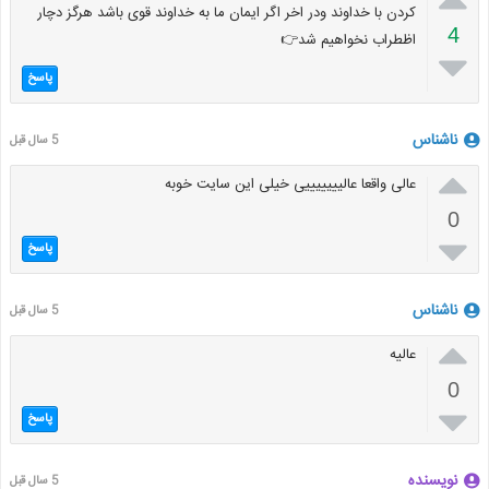
کردن با خداوند ودر اخر اگر ایمان ما به خداوند قوی باشد هرگز دچار
4
اظطراب نخواهیم شد👉

پاسخ
ناشناس
5 سال قبل

عالی واقعا عالیییییییی خیلی این سایت خوبه
0

پاسخ
ناشناس
5 سال قبل

عالیه
0

پاسخ
نویسنده
5 سال قبل