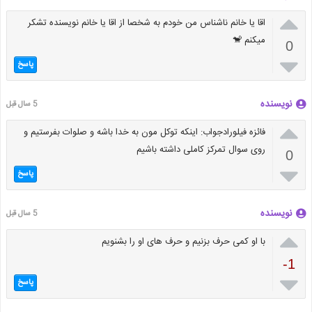

اقا یا خانم ناشناس من خودم به شخصا از اقا یا خانم نویسنده تشکر
میکنم 🐒
0

پاسخ
نویسنده
5 سال قبل

فائزه فیلورادجواب: اینکه توکل مون به خدا باشه و صلوات بفرستیم و
روی سوال تمرکز کاملی داشته باشیم
0

پاسخ
نویسنده
5 سال قبل

با او کمی حرف بزنیم و حرف های او را بشنویم
-1

پاسخ