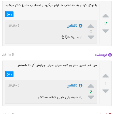
با توکل کردن به خدا قلب ها ارام میگیرد و اضطراب ما نیز کمتر میشود

پاسخ

2
ناشناس
5 سال قبل

0

درود برشما👌👌
نویسنده
5 سال قبل
من هم همين نظر رو دارم خيلى خيلى جوابش كوتاه هستش

پاسخ

1
ناشناس
5 سال قبل

2

بله خوبه ولى خيلى كوتاه هستش