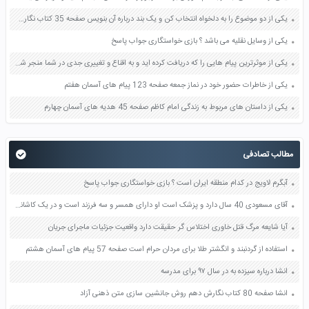
یکی از دو موضوع را به دلخواه انتخاب کن و یک بند درباره آن بنویس صفحه 35 کتاب نگارش فارسی سوم
یکی از وسایل نقلیه می باشد ؟ بازی خواستگاری جواب پاسخ
یکی از موثرترین پیام هایی را که دریافت کرده اید و به اقناع و تغییری جدی در شما منجر شده است برسی کنید و علت این تاثیر گذاری قابل توجه را بنویسید صفحه 52 تفکر و سواد رسانه ای دهم
یکی از خاطرات حضور خود در نماز جمعه صفحه 123 پیام های آسمان هفتم
یکی از داستان های مربوط به زندگی امام کاظم صفحه 45 هدیه های آسمان چهارم
مطالب تصادفی
آبگرم لاویج در کدام منطقه ایران است ؟ بازی خواستگاری جواب پاسخ
آقای مسعودی 40 سال دارد و پزشک است او دارای همسر و سه فرزند است و در یک کاشانه آپارتمان زندگی می کند به نظر شما او در هریک از نقش های زیر چه مسئولیتی دارد صفحه 6 مطالعات اجتماعی هفتم
آیا شایعه مرگ قتل خاوری اختلاس گر حقیقت دارد واقعیت جزئیات ماجرای جریان
استفاده از گردنبند و انگشتر طلا برای مردان حرام است صفحه 57 پیام های آسمان هشتم
انشا درباره سیزده به در سال ۹۷ برای مدرسه
انشا صفحه 80 کتاب نگارش دهم روش جانشین سازی متن ذهنی آزاد