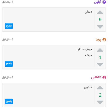
آیلین
4 سال قبل

دندان
9

پاسخ
پرنیا
4 سال قبل

جواب دندان
میشه
1

پاسخ
ناشناس
4 سال قبل

دندون
2

پاسخ