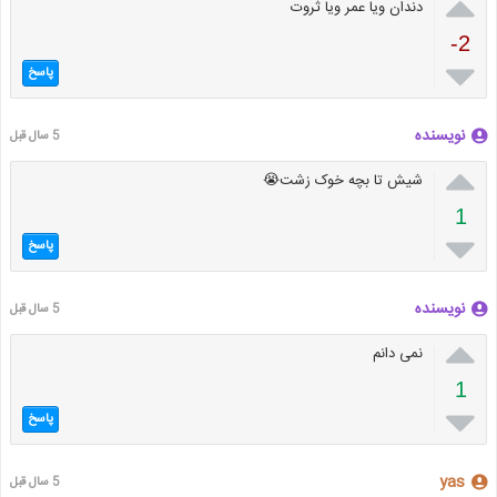

دندان ویا عمر ویا ثروت
-2

پاسخ
نویسنده
5 سال قبل

شیش تا بچه خوک زشت😭
1

پاسخ
نویسنده
5 سال قبل

نمی دانم
1

پاسخ
yas
5 سال قبل