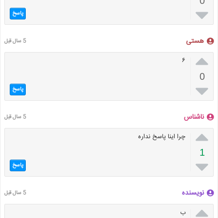
0

پاسخ
هستی
5 سال قبل

۶
0

پاسخ
ناشناس
5 سال قبل

چرا اینا پاسخ نداره
1

پاسخ
نویسنده
5 سال قبل

ب