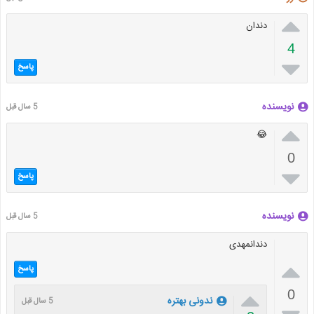

دندان
4

پاسخ
نویسنده
5 سال قبل

😂
0

پاسخ
نویسنده
5 سال قبل
دندانمهدی

پاسخ

0
ندونی بهتره
5 سال قبل