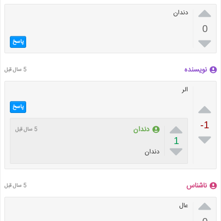

دندان
0

پاسخ
نویسنده
5 سال قبل
الر

پاسخ

-1
دندان
5 سال قبل

1

دندان
ناشناس
5 سال قبل

عال