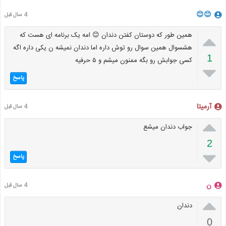
😊😊
4 سال قبل

همین طور که دوستان کفتن دندان 😊 امه یک برنامه ای هست که
هشسوال همین سوال رو توش داره اما دندان نمیشه ن یکی داره اگه
1
کسی جوابش رو بگه ممنون میشم و ۵ حرفیه

پاسخ
آرمیتا
4 سال قبل

جواب دندان میشع
2

پاسخ
ن
4 سال قبل

دندان
0