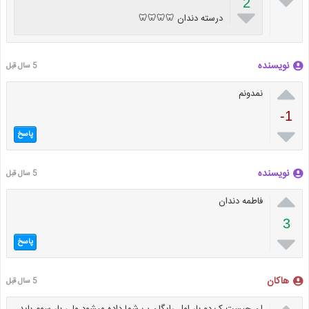

2

درسته دندان 🦷🦷🦷🦷
نویسنده
5 سال قبل

نمدونم
-1

پاسخ
نویسنده
5 سال قبل

فاطمه دندان
3

پاسخ
هاکان
5 سال قبل
