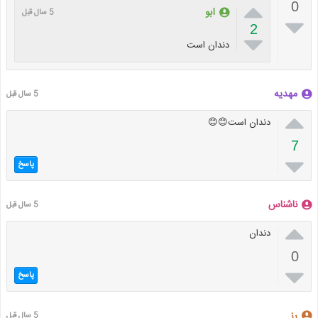

0
ابو
5 سال قبل

2

دندان است
مهدیه
5 سال قبل

دندان است😊😊
7

پاسخ
ناشناس
5 سال قبل

دندان
0

پاسخ
رز
5 سال قبل