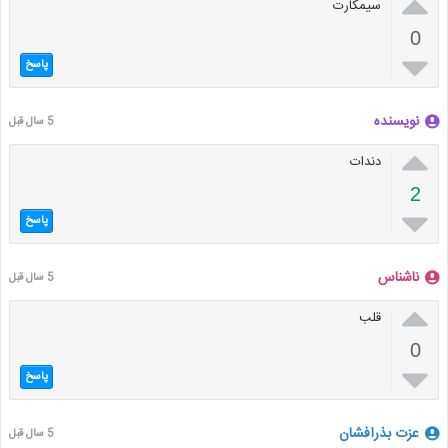

سیمکارت
0

پاسخ
نویسنده
5 سال قبل

دندات
2

پاسخ
ناشناس
5 سال قبل

قلب
0

پاسخ
عزت بذرافشان
5 سال قبل