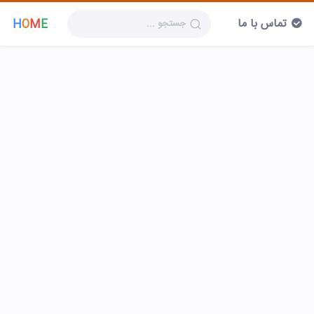
تماس با ما
H
O
M
E