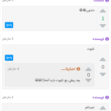
Ddddd
5 سال قبل

دندون😁😷
1

پاسخ
نویسنده
5 سال قبل
تابوت

پاسخ

0
لجبازوکـــ
4 سال قبل

0

چه ربطی بع تابوت داره آخه🙄😂😂
نویسنده
5 سال قبل

نمیدانم