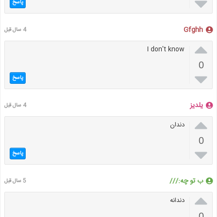

پاسخ
Gfghh
4 سال قبل

I don't know
0

پاسخ
یلدیز
4 سال قبل

دندان
0

پاسخ
ب تو چه:///
5 سال قبل

دندانه
0